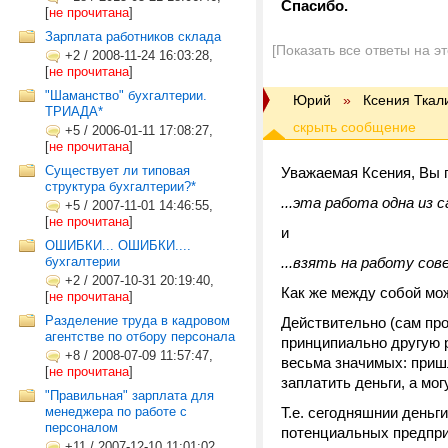
Спасибо.
[
не прочитана
]
Зарплата работников склада
[Показать все ответы на э
+2
/
2008-11-24 16:03:28,
[
не прочитана
]
"Шаманство" бухгалтерии.
Юрий
»
Ксения Ткал
ТРИАДА*
+5
/
2006-01-11 17:08:27,
[
не прочитана
]
Существует ли типовая
Уважаемая Ксения, Вы 
структура бухгалтерии?*
...эта работа одна из 
+5
/
2007-11-01 14:46:55,
[
не прочитана
]
и
ОШИБКИ... ОШИБКИ....
бухгалтерии
...взять на работу сов
+2
/
2007-10-31 20:19:40,
Как же между собой мо
[
не прочитана
]
Разделение труда в кадровом
Действительно (сам пр
агентстве по отбору персонала
принципиально другую р
+8
/
2008-07-09 11:57:47,
весьма значимых: пришл
[
не прочитана
]
заплатить деньги, а могу
"Правильная" зарплата для
менеджера по работе с
Т.е. сегодняшнии деньг
персоналом
потенциальных предпри
+11
/
2007-12-10 11:01:02,