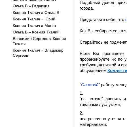
Подобный довод прихо
Ольга В » Редакция
города.
Ксения Ткалич » Ольга В
Ксения Ткалич » Юрий
Представьте себе, что
Ксения Ткалич » Morzh
Как Вы собираетесь в э
Ольга В » Ксения Ткалич
Владимир Сергеев » Ксения
Старайтесь не подменя
Ткалич
Ксения Ткалич » Владимир
Если Вы пропишете ф
Сергеев
проранжируете их по у
требующая низкой и сре
обсуждением
Коллекти
"
Сложной
" работу мене
"на потоке" звонить 
товарами / услугами;
неагрессивно уточнять
материалами;