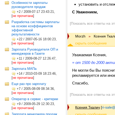
Особенности зарплаты
установить и отсле
руководителя продаж
+2
/
2009-07-17 23:43:21,
С Уважением,
[
не прочитана
]
Разработка системы зарплаты
[Показать все ответы на э
на основе коэффициентов
эффективной
результативности
Morzh
»
Ксения Ткал
+22
/
2007-05-16 18:00:23,
[
не прочитана
]
Зарплата Руководителя ОП и
менеджеров в Газете
Уважаемая Ксения,
+11
/
2009-08-27 12:26:47,
= от 1500 до 2000 акт
[
не прочитана
]
Зарплата МАПа
Не могли бы Вы пояснит
+14
/
2010-03-09 18:23:46,
рекламируется или ино
[
не прочитана
]
Спасибо,
Еще раз про зарплату
+7
/
2005-08-09 08:34:36,
[
не прочитана
]
[Показать все ответы на э
Оператор в сервис - критерии
+9
/
2009-05-29 12:30:23,
Ксения Ткалич
[
ri-sale@t
[
не прочитана
]
Зарплата менеджера продаж