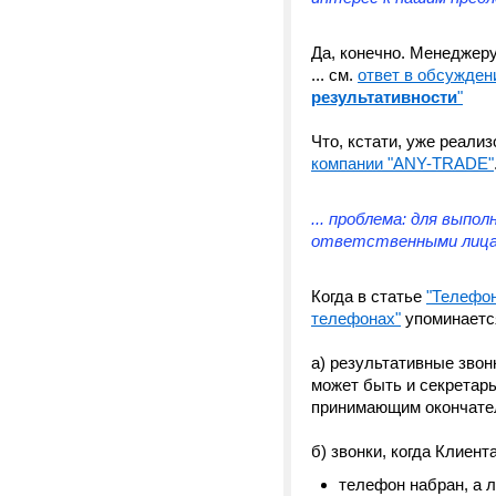
Да, конечно. Менеджеру
... см.
ответ в обсуждени
результативности
"
Что, кстати, уже реал
компании "ANY-TRADE"
... проблема: для выпо
ответственными лицами
Когда в статье
"Телефон
телефонах"
упоминается
а) результативные звонк
может быть и секретарь
принимающим окончате
б) звонки, когда Клиента
телефон набран, а л