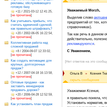
рекламы, обслуживающего
готовую базу
Уважаемый Morzh,
+11
/
2021-03-12 12:41:25,
[
не прочитана
]
Выделив слово
активн
Как учитывать прибыль; что
предприятий от тех, ко
считать единичной сделкой;
справочниках).
как правильно штрафовать?
+20
/
2002-06-05 16:22:54,
Так как речь в данном о
[
не прочитана
]
действительно, полезн
Коллективная работа над
рекламируются
.
сложной продажей
С Уважением,
+8
/
2004-09-07 12:33:02,
[
не прочитана
]
Как создать мотивацию для
[Нет ответов на это сообщ
крупных, долгосрочных
продаж?
+12
/
2007-04-18 16:13:58,
Ольга В
»
Ксения Тк
[
не прочитана
]
Оптовые продажи - как
заставить менеджеров
продавать дороже?
Уважаемая Ксения,
+20
/
2006-04-28 12:52:59,
я правильно поняла, чт
[
не прочитана
]
Установить норматив, в
Как установить план продаж