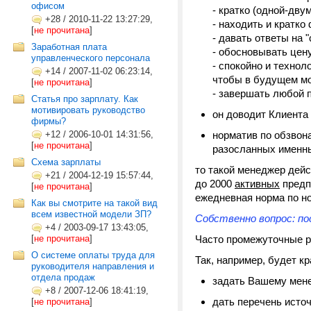
офисом
- кратко (одной-дв
+28
/
2010-11-22 13:27:29,
- находить и кратк
[
не прочитана
]
- давать ответы на 
Заработная плата
- обосновывать цен
управленческого персонала
- спокойно и технол
+14
/
2007-11-02 06:23:14,
чтобы в будущем мо
[
не прочитана
]
- завершать любой 
Статья про зарплату. Как
мотивировать руководство
он доводит Клиента
фирмы?
+12
/
2006-10-01 14:31:56,
норматив по обзвон
[
не прочитана
]
разосланных именны
Схема зарплаты
то такой менеджер дейс
+21
/
2004-12-19 15:57:44,
до 2000
активных
предпр
[
не прочитана
]
ежедневная норма по но
Как вы смотрите на такой вид
всем известной модели ЗП?
Собственно вопрос: по
+4
/
2003-09-17 13:43:05,
[
не прочитана
]
Часто промежуточные р
О системе оплаты труда для
Так, например, будет кр
руководителя направления и
отдела продаж
задать Вашему мене
+8
/
2007-12-06 18:41:19,
дать перечень исто
[
не прочитана
]