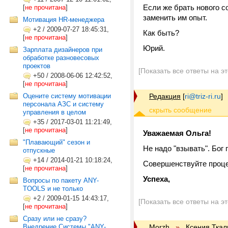
Если же брать нового с
[
не прочитана
]
заменить им опыт.
Мотивация HR-менеджера
+2
/
2009-07-27 18:45:31,
Как быть?
[
не прочитана
]
Юрий.
Зарплата дизайнеров при
обработке разновесовых
проектов
[Показать все ответы на э
+50
/
2008-06-06 12:42:52,
[
не прочитана
]
Оцените систему мотивации
Редакция
[
ri@triz-ri.ru
]
персонала АЗС и систему
управления в целом
+35
/
2017-03-01 11:21:49,
[
не прочитана
]
Уважаемая Ольга!
"Плавающий" сезон и
Не надо "взывать". Бог 
отпускные
+14
/
2014-01-21 10:18:24,
Совершенствуйте проце
[
не прочитана
]
Успеха,
Вопросы по пакету ANY-
TOOLS и не только
+2
/
2009-01-15 14:43:17,
[Показать все ответы на э
[
не прочитана
]
Сразу или не сразу?
Внедрение Системы "ANY-
Morzh
»
Ксения Ткал