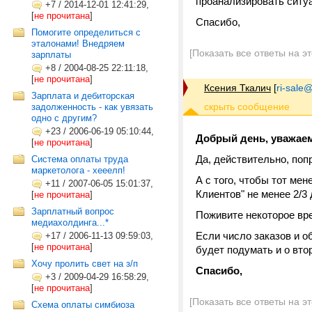
проанализировать ситу
+7
/
2014-12-01 12:41:29,
[
не прочитана
]
Спасибо,
Помогите определиться с
эталонами! Внедряем
[Показать все ответы на э
зарплаты
+8
/
2004-08-25 22:11:18,
[
не прочитана
]
Ксения Ткалич
[
ri-sale@t
Зарплата и дебиторская
задолженность - как увязать
одно с другим?
+23
/
2006-06-19 05:10:44,
Добрый день, уважаем
[
не прочитана
]
Да, действительно, поп
Система оплаты труда
маркетолога - хееелп!
А с того, чтобы тот ме
+11
/
2007-06-05 15:01:37,
Клиентов" не менее 2/3 
[
не прочитана
]
Зарплатный вопрос
Поживите некоторое вре
медиахолдинга...*
Если число заказов и о
+17
/
2006-11-13 09:59:03,
[
не прочитана
]
будет подумать и о вто
Хочу пролить свет на з/п
Спасибо,
+3
/
2009-04-29 16:58:29,
[
не прочитана
]
[Показать все ответы на э
Схема оплаты симбиоза