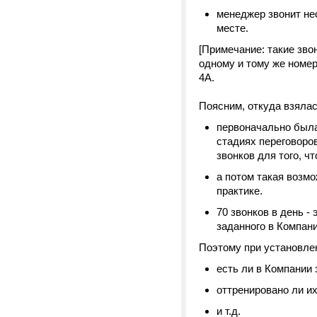
менеджер звонит нес
месте.
[Примечание: такие звон
одному и тому же номер
4А.
Поясним, откуда взялас
первоначально была
стадиях переговоро
звонков для того, ч
а потом такая возмо
практике.
70 звонков в день -
заданного в Компан
Поэтому при установле
есть ли в Компании
оттренировано ли и
и т.д.