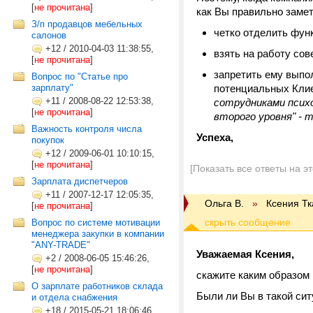
[
не прочитана
]
как Вы правильно заме
З/п продавцов мебельных
четко отделить функ
салонов
+12
/
2010-04-03 11:38:55,
взять на работу сов
[
не прочитана
]
запретить ему выпо
Вопрос по "Статье про
зарплату"
потенциальных Кли
+11
/
2008-08-22 12:53:38,
сотрудниками психо
[
не прочитана
]
второго уровня" -
Важность контроля числа
Успеха,
покупок
+12
/
2009-06-01 10:10:15,
[
не прочитана
]
[Показать все ответы на э
Зарплата диспетчеров
+11
/
2007-12-17 12:05:35,
Ольга В.
»
Ксения Тк
[
не прочитана
]
Вопрос по системе мотивации
менеджера закупки в компании
"ANY-TRADE"
Уважаемая Ксения,
+2
/
2008-06-05 15:46:26,
[
не прочитана
]
скажите каким образом 
О зарплате работников склада
Были ли Вы в такой сит
и отдела снабжения
+18
/
2015-05-21 18:06:46,