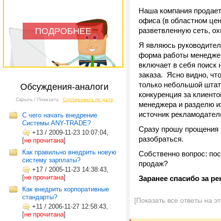
Наша компания продает 
офиса (в областном цен
ПОДРОБНЕЕ
разветвленную сеть, о
Я являюсь руководител
форма работы менеджер
включает в себя поиск 
заказа. Ясно видно, чт
только небольшой штат 
Обсуждения-аналоги
конкуренция за клиенто
Скрыть / Показать
Сортировать по дате
менеджера и разделю и
источник рекламодател
С чего начать внедрение
Системы ANY-TRADE?
Сразу прошу прощения 
+13
/
2009-11-23 10:07:04,
разобраться.
[
не прочитана
]
Как правильно внедрить новую
Собственно вопрос: по
систему зарплаты?
продаж?
+17
/
2005-11-23 14:38:43,
[
не прочитана
]
Заранее спасибо за р
Как внедрить корпоративные
стандарты?
[Показать все ответы на э
+11
/
2006-11-27 12:58:43,
[
не прочитана
]