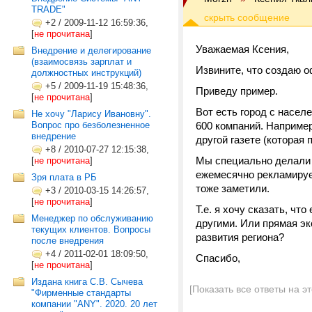
TRADE"
+2
/
2009-11-12 16:59:36,
[
не прочитана
]
Уважаемая Ксения,
Внедрение и делегирование
(взаимосвязь зарплат и
Извините, что создаю о
должностных инструкций)
+5
/
2009-11-19 15:48:36,
Приведу пример.
[
не прочитана
]
Вот есть город с насел
Не хочу "Ларису Ивановну".
Вопрос про безболезненное
600 компаний. Например
внедрение
другой газете (которая
+8
/
2010-07-27 12:15:38,
Мы специально делали в
[
не прочитана
]
ежемесячно рекламирует
Зря плата в РБ
тоже заметили.
+3
/
2010-03-15 14:26:57,
[
не прочитана
]
Т.е. я хочу сказать, ч
Менеджер по обслуживанию
другими. Или прямая эк
текущих клиентов. Вопросы
развития региона?
после внедрения
+4
/
2011-02-01 18:09:50,
Спасибо,
[
не прочитана
]
Издана книга С.В. Сычева
[Показать все ответы на э
"Фирменные стандарты
компании "ANY". 2020. 20 лет