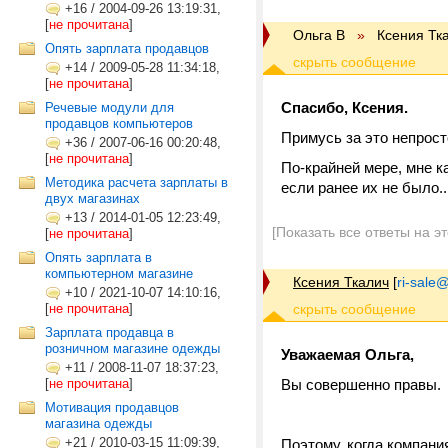
+16
/
2004-09-26 13:19:31,
[
не прочитана
]
Ольга В
»
Ксения Тк
Опять зарплата продавцов
+14
/
2009-05-28 11:34:18,
[
не прочитана
]
Cпасибо, Ксения.
Речевые модули для
продавцов компьютеров
Примусь за это непрост
+36
/
2007-06-16 00:20:48,
[
не прочитана
]
По-крайней мере, мне к
Методика расчета зарплаты в
если ранее их не было..
двух магазинах
+13
/
2014-01-05 12:23:49,
[Показать все ответы на э
[
не прочитана
]
Опять зарплата в
компьютерном магазине
Ксения Ткалич
[
ri-sale@t
+10
/
2021-10-07 14:10:16,
[
не прочитана
]
Зарплата продавца в
розничном магазине одежды
Уважаемая Ольга,
+11
/
2008-11-07 18:37:23,
[
не прочитана
]
Вы совершенно правы.
Мотивация продавцов
магазина одежды
+21
/
2010-03-15 11:09:39,
Поэтому, когда компани