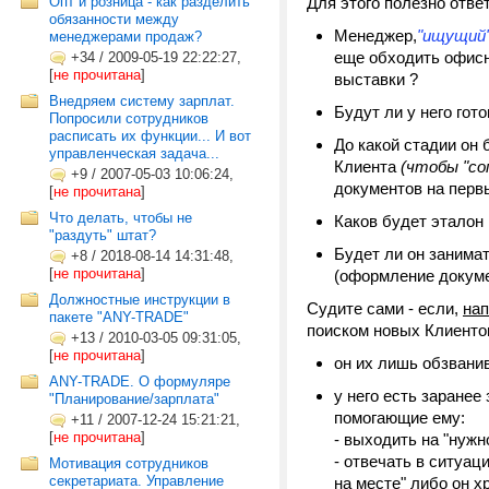
Опт и розница - как разделить
Для этого полезно отве
обязанности между
Менеджер,
"ищущий"
менеджерами продаж?
еще обходить офисн
+34
/
2009-05-19 22:22:27,
[
не прочитана
]
выставки ?
Внедряем систему зарплат.
Будут ли у него гот
Попросили сотрудников
расписать их функции... И вот
До какой стадии он
управленческая задача...
Клиента
(чтобы "со
+9
/
2007-05-03 10:06:24,
документов на первы
[
не прочитана
]
Что делать, чтобы не
Каков будет эталон 
"раздуть" штат?
Будет ли он занимат
+8
/
2018-08-14 14:31:48,
[
не прочитана
]
(оформление докуме
Должностные инструкции в
Судите сами - если,
нап
пакете "ANY-TRADE"
поиском новых Клиентов
+13
/
2010-03-05 09:31:05,
[
не прочитана
]
он их лишь обзванив
ANY-TRADE. О формуляре
у него есть заране
"Планирование/зарплата"
помогающие ему:
+11
/
2007-12-24 15:21:21,
[
не прочитана
]
- выходить на "нужн
- отвечать в ситуаци
Мотивация сотрудников
секретариата. Управление
на месте" либо он х