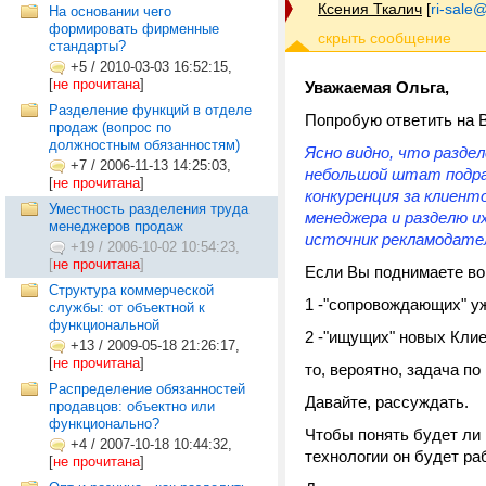
Ксения Ткалич
[
ri-sale@t
На основании чего
формировать фирменные
стандарты?
+5
/
2010-03-03 16:52:15,
[
не прочитана
]
Уважаемая Ольга,
Разделение функций в отделе
Попробую ответить на В
продаж (вопрос по
должностным обязанностям)
Ясно видно, что разде
+7
/
2006-11-13 14:25:03,
небольшой штат подраз
[
не прочитана
]
конкуренция за клиенто
Уместность разделения труда
менеджера и разделю и
менеджеров продаж
источник рекламодате
+19
/
2006-10-02 10:54:23,
[
не прочитана
]
Если Вы поднимаете во
Структура коммерческой
1 -"сопровождающих" у
службы: от объектной к
функциональной
2 -"ищущих" новых Клие
+13
/
2009-05-18 21:26:17,
[
не прочитана
]
то, вероятно, задача по
Распределение обязанностей
Давайте, рассуждать.
продавцов: объектно или
функционально?
Чтобы понять будет ли 
+4
/
2007-10-18 10:44:32,
технологии он будет ра
[
не прочитана
]