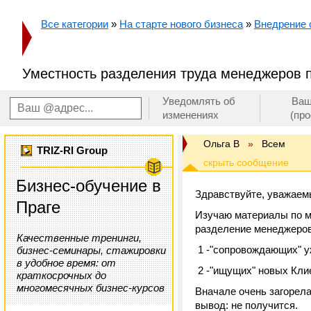
Все категории
»
На старте нового бизнеса
»
Внедрение
Уместность разделения труда менеджеров 
Уведомлять об
Ваш
изменениях
(пр
Ольга В
»
Всем
TRIZ-RI Group
Бизнес-обучение в
Здравствуйте, уважаем
Праге
Изучаю материалы по м
разделение менеджеров
Качественные тренинги,
1 -"сопровождающих" 
бизнес-семинары, стажировки
в удобное время: от
2 -"ищущих" новых Кли
краткосрочных до
многомесячных бизнес-курсов
Вначале очень загорела
вывод: не получится.