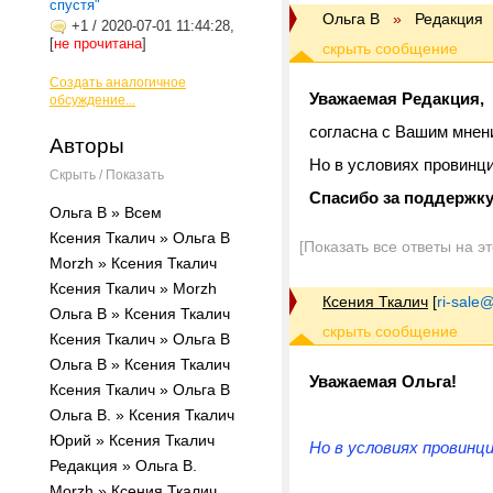
спустя"
Ольга В
»
Редакция
+1
/
2020-07-01 11:44:28,
[
не прочитана
]
Создать аналогичное
Уважаемая Редакция,
обсуждение...
согласна с Вашим мнен
Авторы
Но в условиях провинц
Скрыть / Показать
Спасибо за поддержку
Ольга В » Всем
Ксения Ткалич » Ольга В
[Показать все ответы на э
Morzh » Ксения Ткалич
Ксения Ткалич » Morzh
Ксения Ткалич
[
ri-sale@t
Ольга В » Ксения Ткалич
Ксения Ткалич » Ольга В
Ольга В » Ксения Ткалич
Уважаемая Ольга!
Ксения Ткалич » Ольга В
Ольга В. » Ксения Ткалич
Юрий » Ксения Ткалич
Но в условиях провинц
Редакция » Ольга В.
Morzh » Ксения Ткалич