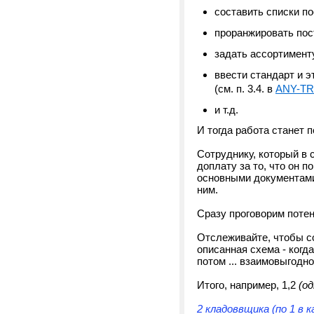
составить списки п
проранжировать поста
задать ассортимент
ввести стандарт и 
(см. п. 3.4. в
ANY-T
и т.д.
И тогда работа станет 
Сотруднику, который в
доплату за то, что он 
основными документами 
ним.
Сразу проговорим поте
Отслеживайте, чтобы с
описанная схема - когд
потом ... взаимовыгодно
Итого, например, 1,2
(од
2 кладоввщика (по 1 в 