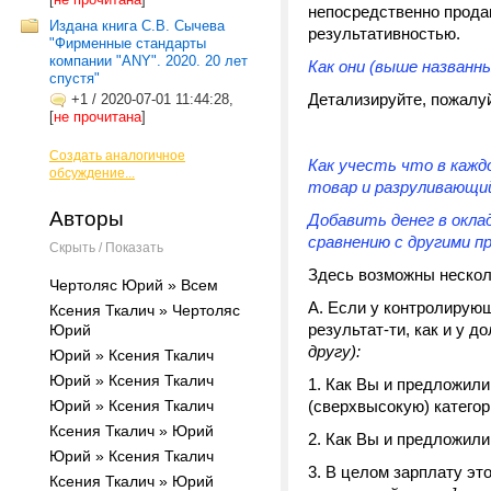
непосредственно продав
Издана книга С.В. Сычева
результативностью.
"Фирменные стандарты
компании "ANY". 2020. 20 лет
Как они (выше названн
спустя"
Детализируйте, пожалуйс
+1
/
2020-07-01 11:44:28,
[
не прочитана
]
Создать аналогичное
Как учесть что в кажд
обсуждение...
товар и разруливающ
Авторы
Добавить денег в окла
сравнению с другими п
Скрыть / Показать
Здесь возможны нескол
Чертоляс Юрий » Всем
А. Если у контролирую
Ксения Ткалич » Чертоляс
результат-ти, как и у 
Юрий
другу):
Юрий » Ксения Ткалич
Юрий » Ксения Ткалич
1. Как Вы и предложил
Юрий » Ксения Ткалич
(сверхвысокую) категор
Ксения Ткалич » Юрий
2. Как Вы и предложил
Юрий » Ксения Ткалич
3. В целом зарплату эт
Ксения Ткалич » Юрий