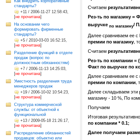
Как внедрить корпоративные
стандарты?
Считаем
результативн
+11
/
2006-11-27 12:58:43,
Рез-ть по магазину = 
[
не прочитана
]
На основании чего
выручке
/ 
по магазину
формировать фирменные
стандарты?
Далее сравниваем ее с
+5
/
2010-03-03 16:52:15,
премии по магазину
, 
[
не прочитана
]
Считаем
результативн
Разделение функций в отделе
продаж (вопрос по
Рез-ть по компании = 
должностным обязанностям)
Факт по выручке по к
+7
/
2006-11-13 14:25:03,
[
не прочитана
]
Далее сравниваем ее с
Уместность разделения труда
премии по компании
,
менеджеров продаж
Далее складываем эти р
+19
/
2006-10-02 10:54:23,
[
не прочитана
]
магазину - 10 %, По ком
Структура коммерческой
Получаем
службы: от объектной к
функциональной
Итоговая результативн
+13
/
2009-05-18 21:26:17,
по компании * 0.1;
[
не прочитана
]
Далее получаем разм
Распределение обязанностей
продавцов: объектно или