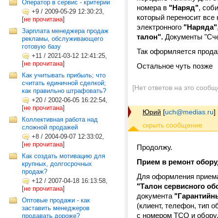
Оператор в сервис - критерии
номера в
"Наряд"
, соб
+9
/
2009-05-29 12:30:23,
который переносит все
[
не прочитана
]
электронного
"Наряда"
Зарплата менеджера продаж
талон".
Документы "Сче
рекламы, обслуживающего
готовую базу
Так оформляется прода
+11
/
2021-03-12 12:41:25,
[
не прочитана
]
Остальное чуть позже
Как учитывать прибыль; что
считать единичной сделкой;
[Нет ответов на это сообщ
как правильно штрафовать?
+20
/
2002-06-05 16:22:54,
[
не прочитана
]
Юрий
[
uch@medias.ru
]
Коллективная работа над
сложной продажей
+8
/
2004-09-07 12:33:02,
[
не прочитана
]
Продолжу.
Как создать мотивацию для
Прием в ремонт обору
крупных, долгосрочных
продаж?
Для оформления приема
+12
/
2007-04-18 16:13:58,
"Талон сервисного об
[
не прочитана
]
документа
"Гарантийн
Оптовые продажи - как
(клиент, телефон, тип 
заставить менеджеров
с номером ТСО и оборуд
продавать дороже?