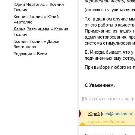
переменной части]
можн
Юрий Чертоляс » Ксения
Ткалич
(которая в т.ч. учитывает 
Ксения Ткалич » Юрий
Т.е. в данном случае м
Чертоляс
от его работы в качест
Дарья Звягинцева » Ксения
Примечание: из наших 
Ткалич
администрирования, пре
Ксения Ткалич » Дарья
система стимулировани
Звягинцева
Б. Иногда бывает, что 
Редакция » Всем
подчиненных ему сотру
При выборе любого из п
С Уважением,
[Показать все ответы на э
Юрий
[
uch@medias.ru
]