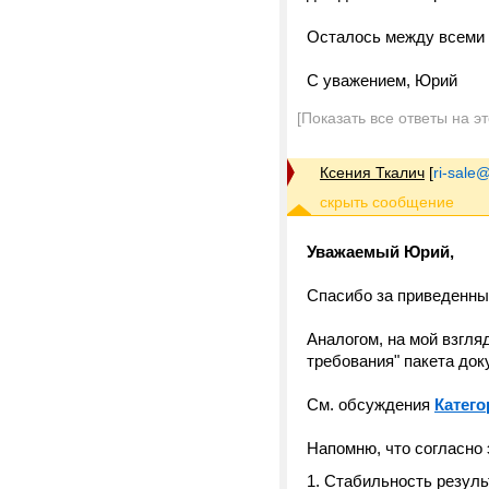
Осталось между всеми р
С уважением, Юрий
[Показать все ответы на э
Ксения Ткалич
[
ri-sale@t
Уважаемый Юрий,
Спасибо за приведенные
Аналогом, на мой взгля
требования" пакета док
См. обсуждения
Катег
Напомню, что согласно 
Cтабильность результ