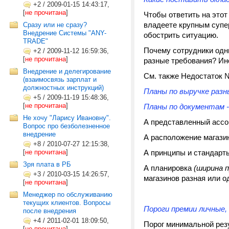
+2
/
2009-01-15 14:43:17,
[
не прочитана
]
Чтобы ответить на этот
владеете крупным супер
Сразу или не сразу?
Внедрение Системы "ANY-
обострить ситуацию.
TRADE"
Почему сотрудники одн
+2
/
2009-11-12 16:59:36,
[
не прочитана
]
разные требования? Ин
Внедрение и делегирование
См. также Недостаток №
(взаимосвязь зарплат и
должностных инструкций)
Планы по выручке разн
+5
/
2009-11-19 15:48:36,
[
не прочитана
]
Планы по документам -
Не хочу "Ларису Ивановну".
А представленный ассо
Вопрос про безболезненное
внедрение
А расположение магаз
+8
/
2010-07-27 12:15:38,
[
не прочитана
]
А принципы и стандарт
Зря плата в РБ
А планировка
(ширина 
+3
/
2010-03-15 14:26:57,
магазинов разная или о
[
не прочитана
]
Менеджер по обслуживанию
текущих клиентов. Вопросы
Пороги премии личные,
после внедрения
+4
/
2011-02-01 18:09:50,
Порог минимальной резу
[
не прочитана
]