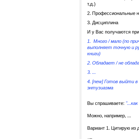
т.д.)
Профессиональные 
Дисциплина
И у Вас получаются пр
Много / мало (по пр
выполняет точную и р
книги)
Обладает / не облад
...
[new]
Готов выйти в 
энтузиазма
Вы спрашиваете:
"...к
Можно, например, ...
Вариант 1. Цитирую из 