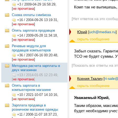
+3
/
2009-04-29 16:58:29,
Комп так не выпишешь, 
[
не прочитана
]
Схема оплаты симбиоза
[Нет ответов на это сообщ
+16
/
2004-09-26 13:19:31,
[
не прочитана
]
Опять зарплата продавцов
Юрий
[
uch@medias.ru
]
+14
/
2009-05-28 11:34:18,
[
не прочитана
]
Речевые модули для
продавцов компьютеров
Забыл сказать. Гаранти
+36
/
2007-06-16 00:20:48,
ТСО не будет суммы. У
[
не прочитана
]
[Показать все ответы на э
Методика расчета зарплаты в
двух магазинах
+13
/
2014-01-05 12:23:49,
Ксения Ткалич
[
ri-sale@t
[
не прочитана
]
Опять зарплата в
компьютерном магазине
+10
/
2021-10-07 14:10:16,
Уважаемый Юрий,
[
не прочитана
]
Зарплата продавца в
Таким образом, максим
розничном магазине одежды
будет необходимо учест
+11
/
2008-11-07 18:37:23,