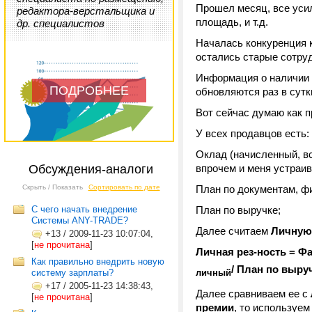
Прошел месяц, все уси
редактора-верстальщика и
площадь, и т.д.
др. специалистов
Началась конкуренция к
остались старые сотруд
Информация о наличии т
ПОДРОБНЕЕ
обновляются раз в сутк
Вот сейчас думаю как п
У всех продавцов есть:
Оклад (начисленный, вся
Обсуждения-аналоги
впрочем и меня устраив
Скрыть / Показать
Сортировать по дате
План по документам, фи
С чего начать внедрение
План по выручке;
Системы ANY-TRADE?
Далее считаем
Личную
+13
/
2009-11-23 10:07:04,
[
не прочитана
]
Личная рез-ность = Ф
Как правильно внедрить новую
/ План по выру
систему зарплаты?
личный
+17
/
2005-11-23 14:38:43,
Далее сравниваем ее с
[
не прочитана
]
премии
, то используем