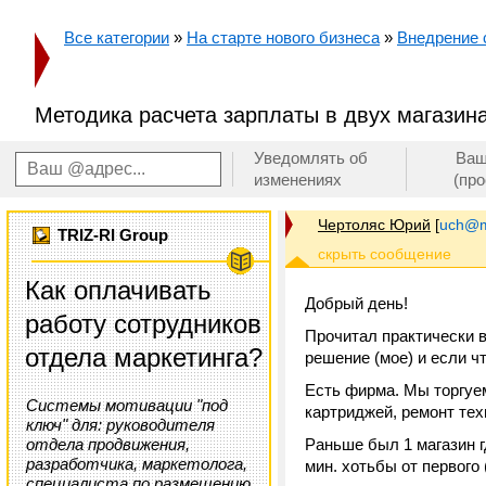
Все категории
»
На старте нового бизнеса
»
Внедрение
Методика расчета зарплаты в двух магазин
Уведомлять об
Ваш
изменениях
(пр
Чертоляс Юрий
[
uch@m
TRIZ-RI Group
Как оплачивать
Добрый день!
работу сотрудников
Прочитал практически в
отдела маркетинга?
решение (мое) и если чт
Есть фирма. Мы торгуе
Системы мотивации "под
картриджей, ремонт техн
ключ" для: руководителя
отдела продвижения,
Раньше был 1 магазин г
разработчика, маркетолога,
мин. хотьбы от первого 
специалиста по размещению,