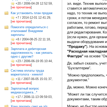
эл. виде. Техник выпол
+20
/
2006-04-28 12:52:59,
[
не прочитана
]
ставится автоматически
надо, то техник не вып
Как установить план продаж
+7
/
2014-12-01 12:41:29,
сроки, и потом менедже
[
не прочитана
]
согласен, то ремонт вы
Помогите определиться с
работаем, готово, пере
эталонами! Внедряем
для редактирования. Ко
зарплаты
(если нужен, для орган
+8
/
2004-08-25 22:11:18,
выдачи оборудования и
[
не прочитана
]
"Продажу"
). На основ
Зарплата и дебиторская
"Расходная накладна
задолженность - как увязать
Фактура"
на основе "Ок
одно с другим?
+23
/
2006-06-19 05:10:44,
Дя, забыл сказать, учет
[
не прочитана
]
"Бухгалтерии".
Система оплаты труда
маркетолога - хееелп!
"Можно предположить, 
+11
/
2007-06-05 15:01:37,
документом."
[
не прочитана
]
Да, можно. Можно коне
Зарплатный вопрос
медиахолдинга...*
"Может ли так случится
+17
/
2006-11-13 09:59:03,
документами, таким обра
[
не прочитана
]
Можно, но быстро надое
Хочу пролить свет на з/п