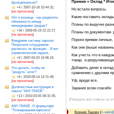
Премия = Оклад * Ито
функционально?
+4
/
2007-10-18 10:44:32,
Но встали вопросы.
[
не прочитана
]
Какие поставить оклад
Опт и розница - как разделить
обязанности между
Планы по выручке разн
менеджерами продаж?
+34
/
2009-05-19 22:22:27,
Планы по документам- 
[
не прочитана
]
Пороги премии личные,
Внедряем систему зарплат.
Попросили сотрудников
Как они (выше названн
расписать их функции... И вот
управленческая задача...
Как учесть что в каждо
+9
/
2007-05-03 10:06:24,
товар, и разруливающ
[
не прочитана
]
Добавить денег в оклад
Что делать, чтобы не
"раздуть" штат?
сравнению с другими п
+8
/
2018-08-14 14:31:48,
Уф, вроде все.
[
не прочитана
]
Должностные инструкции в
Заранее всем спасибо
пакете "ANY-TRADE"
+13
/
2010-03-05 09:31:05,
[Показать все ответы на э
[
не прочитана
]
ANY-TRADE. О формуляре
"Планирование/зарплата"
Ксения Ткалич
[
ri-sale@t