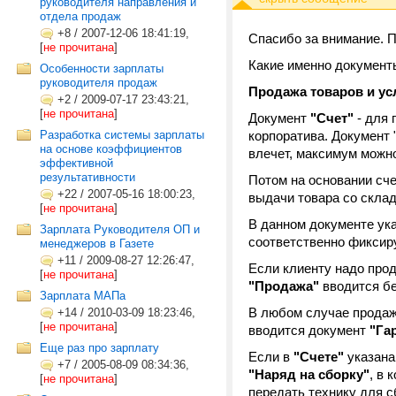
руководителя направления и
отдела продаж
+8
/
2007-12-06 18:41:19,
Спасибо за внимание. 
[
не прочитана
]
Какие именно докумен
Особенности зарплаты
руководителя продаж
Продажа товаров и ус
+2
/
2009-07-17 23:43:21,
[
не прочитана
]
Документ
"Счет"
- для 
Разработка системы зарплаты
корпоратива. Документ 
на основе коэффициентов
влечет, максимум можно
эффективной
результативности
Потом на основании сч
+22
/
2007-05-16 18:00:23,
выдачи товара со склад
[
не прочитана
]
В данном документе ука
Зарплата Руководителя ОП и
соответственно фиксиру
менеджеров в Газете
+11
/
2009-08-27 12:26:47,
Если клиенту надо прод
[
не прочитана
]
"Продажа"
вводится б
Зарплата МАПа
В любом случае продажи
+14
/
2010-03-09 18:23:46,
[
не прочитана
]
вводится документ
"Га
Еще раз про зарплату
Если в
"Счете"
указана
+7
/
2005-08-09 08:34:36,
"Наряд на сборку"
, в
[
не прочитана
]
передать технику для с