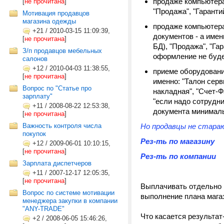
продаже компьютера 
[
не прочитана
]
"Продажа", "Гаранти
Мотивация продавцов
магазина одежды
продаже компьютера 
+21
/
2010-03-15 11:09:39,
документов - а именн
[
не прочитана
]
БД), "Продажа", "Га
З/п продавцов мебельных
оформление не буде
салонов
+12
/
2010-04-03 11:38:55,
приеме оборудован
[
не прочитана
]
именно: "Талон серв
Вопрос по "Статье про
накладная", "Счет-Ф
зарплату"
"если надо сотрудни
+11
/
2008-08-22 12:53:38,
документа минималь
[
не прочитана
]
Важность контроля числа
Но продавцы не стараю
покупок
Рез-ть по магазину
+12
/
2009-06-01 10:10:15,
[
не прочитана
]
Рез-ть по компании
Зарплата диспетчеров
+11
/
2007-12-17 12:05:35,
[
не прочитана
]
Выплачивать отдельно
Вопрос по системе мотивации
выполнение плана мага
менеджера закупки в компании
"ANY-TRADE"
Что касается результат-
+2
/
2008-06-05 15:46:26,