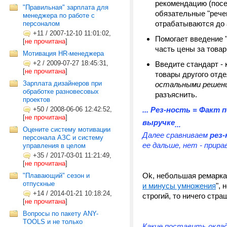
рекомендацию (посет
"Правильная" зарплата для
обязательные "рече
менеджера по работе с
отрабатываются до 
персоналом
+11
/
2007-12-10 11:01:02,
Помогает введение "
[
не прочитана
]
часть цены за товар
Мотивация HR-менеджера
+2
/
2009-07-27 18:45:31,
Введите стандарт - 
[
не прочитана
]
товары другого отде
Зарплата дизайнеров при
остальными решен
обработке разновесовых
разъяснить.
проектов
+50
/
2008-06-06 12:42:52,
... Рез-ность = Факт
[
не прочитана
]
выручке
...
Оцените систему мотивации
Далее сравниваем
рез
персонала АЗС и систему
ее дальше, нет - прирав
управления в целом
+35
/
2017-03-01 11:21:49,
[
не прочитана
]
Ok, небольшая ремарка 
"Плавающий" сезон и
отпускные
и минусы умножения
", 
+14
/
2014-01-21 10:18:24,
строгий, то ничего стра
[
не прочитана
]
Вопросы по пакету ANY-
TOOLS и не только
Какие поставить оклад