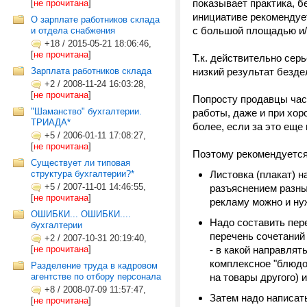
показывает практика, б
[
не прочитана
]
инициативе рекомендует
О зарплате работников склада
с большой площадью и/
и отдела снабжения
+18
/
2015-05-21 18:06:46,
[
не прочитана
]
Т.к. действительно сер
Зарплата работников склада
низкий результат безде
+2
/
2008-11-24 16:03:28,
[
не прочитана
]
Попросту продавцы час
"Шаманство" бухгалтерии.
работы, даже и при хо
ТРИАДА*
более, если за это еще
+5
/
2006-01-11 17:08:27,
[
не прочитана
]
Поэтому рекомендуетс
Существует ли типовая
структура бухгалтерии?*
Листовка (плакат) н
+5
/
2007-11-01 14:46:55,
разъяснением разны
[
не прочитана
]
рекламу можно и ну
ОШИБКИ... ОШИБКИ....
Надо составить пере
бухгалтерии
перечень сочетаний
+2
/
2007-10-31 20:19:40,
[
не прочитана
]
- в какой направлят
комплексное "блюдо"
Разделение труда в кадровом
агентстве по отбору персонала
на товары другого) 
+8
/
2008-07-09 11:57:47,
Затем надо написат
[
не прочитана
]