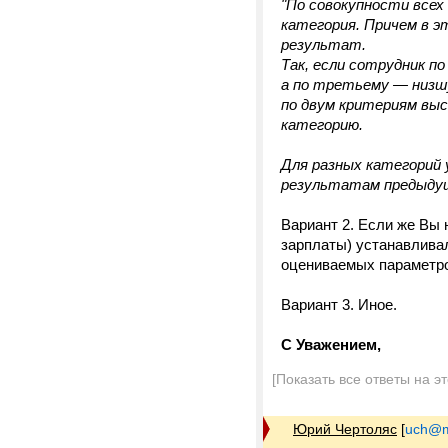
"По совокупности все
категория. Причем в э
результат.
Так, если сотрудник п
а по третьему — низшу
по двум критериям вы
категорию.
Для разных категорий 
результатам предыдущ
Вариант 2. Если же Вы 
зарплаты) устанавливал
оцениваемых параметро
Вариант 3. Иное.
С Уважением,
[Показать все ответы на э
Юрий Чертоляс
[
uch@m