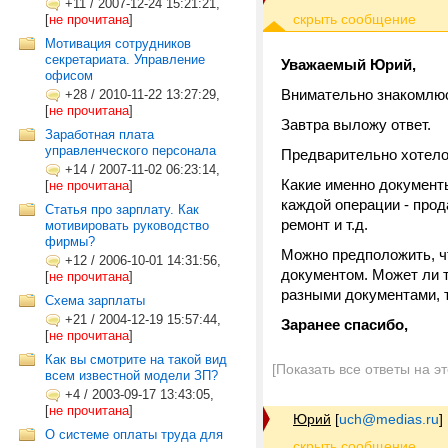
+11
/
2007-12-24 15:21:21,
[
не прочитана
]
Мотивация сотрудников
секретариата. Управление
Уважаемый Юрий,
офисом
Внимательно знакомлю
+28
/
2010-11-22 13:27:29,
[
не прочитана
]
Завтра выложу ответ.
Заработная плата
управленческого персонала
Предварительно хотело
+14
/
2007-11-02 06:23:14,
Какие именно документ
[
не прочитана
]
каждой операции - прод
Статья про зарплату. Как
ремонт и т.д.
мотивировать руководство
фирмы?
Можно предположить, ч
+12
/
2006-10-01 14:31:56,
документом. Может ли т
[
не прочитана
]
разными документами, т
Схема зарплаты
+21
/
2004-12-19 15:57:44,
Заранее спасибо,
[
не прочитана
]
Как вы смотрите на такой вид
[Показать все ответы на э
всем известной модели ЗП?
+4
/
2003-09-17 13:43:05,
[
не прочитана
]
Юрий
[
uch@medias.ru
]
О системе оплаты труда для