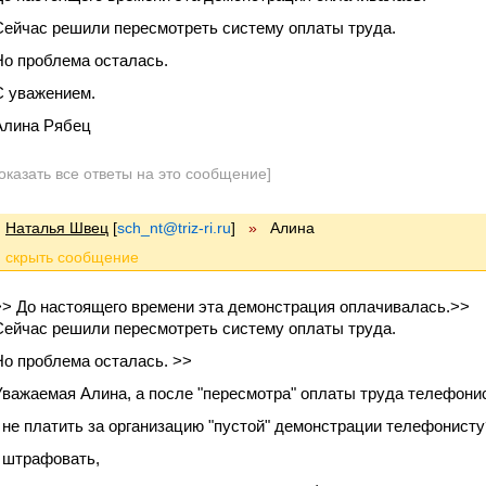
Сейчас решили пересмотреть систему оплаты труда.
Но проблема осталась.
С уважением.
Алина Рябец
оказать все ответы на это сообщение]
Наталья Швец
[
sch_nt@triz-ri.ru
]
»
Алина
>> До настоящего времени эта демонстрация оплачивалась.>>
Сейчас решили пересмотреть систему оплаты труда.
Но проблема осталась. >>
Уважаемая Алина, а после "пересмотра" оплаты труда телефонис
- не платить за организацию "пустой" демонстрации телефонисту
- штрафовать,