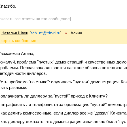
Спасибо.
оказать все ответы на это сообщение]
Наталья Швец
[
sch_nt@triz-ri.ru
]
»
Алина
Уважаемая Алина,
пожалуй, проблема "пустых" демонстраций и качественных дем
проблемы. Первая закладывается на этапе обзвона потенциальн
методичности диллеров.
Есть проблема "на стыке": случилась "пустая" демонстрация. Как
быть разными:
- оплачивать ли диллеру за "пустой" приход к Клиенту?
- штрафовать ли телефониста за организацию "пустой" демонст
- как делить комиссионные, если диллер все же "дожал" Клиент
- как диллеру доказать, что демонстрация изначально была "пус