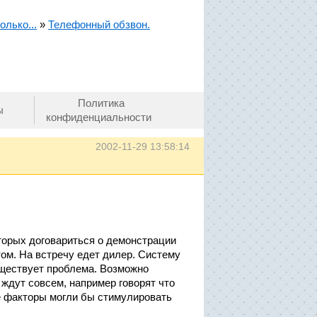
олько...
»
Телефонный обзвон.
Политика
ы
конфиденциальности
2002-11-29 13:58:14
торых договариться о демонстрации
ом. На встречу едет дилер. Систему
ществует проблема. Возможно
 ждут совсем, например говорят что
ие факторы могли бы стимулировать