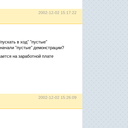
2002-12-02 15:17:22
"пускать в ход" "пустые"
значали "пустые" демонстрации?
жается на заработной плате
2002-12-02 15:26:09