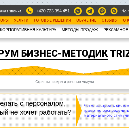
+420 723 394 451
triz-r
аказ звонка
ТОРЫ
УСЛУГИ
ГОТОВЫЕ РЕШЕНИЯ
ОБУЧЕНИЕ
ОТЗЫВЫ
О 
КОРПОРАТИВНАЯ КУЛЬТУРА
МЕТОДЫ ПРОДАЖ
РЕКЛАМНОЕ
РУМ БИЗНЕС-МЕТОДИК TRIZ
Скрипты продаж и речевые модули
елать с персоналом,
Четко выстроить систе
грамотно распределить
ый не хочет работать?
материального стимули