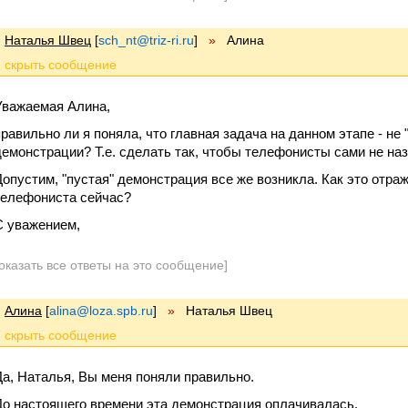
Наталья Швец
[
sch_nt@triz-ri.ru
]
»
Алина
Уважаемая Алина,
правильно ли я поняла, что главная задача на данном этапе - не 
демонстрации? Т.е. сделать так, чтобы телефонисты сами не на
Допустим, "пустая" демонстрация все же возникла. Как это отра
телефониста сейчас?
С уважением,
оказать все ответы на это сообщение]
Алина
[
alina@loza.spb.ru
]
»
Наталья Швец
Да, Наталья, Вы меня поняли правильно.
До настоящего времени эта демонстрация оплачивалась.