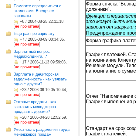
Форма списка "Безн
Помогите определиться с
должники".
эталонами! Внедряем
зарплаты
функции специалиста
это могут быть мене
+8
/
2004-08-25 22:11:18,
[
не прочитана
]
зависит от загрузки
Предупреждение про
Еще раз про зарплату
+7
/
2005-08-09 08:34:36,
Форма графика плате
[
не прочитана
]
Зарплатный вопрос
График платежей. Ст
медиахолдинга...*
напоминание Клиенту
+17
/
2006-11-13 09:59:03,
Речевые модули. Тип
[
не прочитана
]
напоминание о сумме 
Зарплата и дебиторская
задолженность - как увязать
одно с другим?
+23
/
2006-06-19 05:10:44,
[
не прочитана
]
Отчет "Напоминание о
График выполнения р
Оптовые продажи - как
заставить менеджеров
продавать дороже?
+20
/
2006-04-28 12:52:59,
[
не прочитана
]
Стандарт на срок созд
Уместность разделения труда
График платежей.
менеджеров продаж