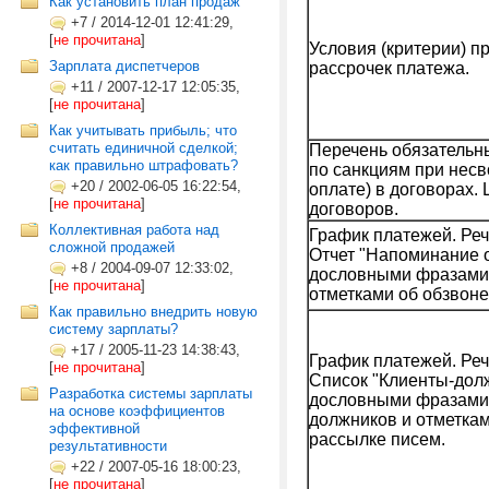
Как установить план продаж
+7
/
2014-12-01 12:41:29,
[
не прочитана
]
Условия (критерии) п
Зарплата диспетчеров
рассрочек платежа.
+11
/
2007-12-17 12:05:35,
[
не прочитана
]
Как учитывать прибыль; что
считать единичной сделкой;
Перечень обязательных
как правильно штрафовать?
по санкциям при нес
+20
/
2002-06-05 16:22:54,
оплате) в договорах.
[
не прочитана
]
договоров.
Коллективная работа над
График платежей. Ре
сложной продажей
Отчет "Напоминание о
+8
/
2004-09-07 12:33:02,
дословными фразами
[
не прочитана
]
отметками об обзвоне
Как правильно внедрить новую
систему зарплаты?
+17
/
2005-11-23 14:38:43,
График платежей. Ре
[
не прочитана
]
Список "Клиенты-дол
Разработка системы зарплаты
дословными фразами
на основе коэффициентов
должников и отметкам
эффективной
рассылке писем.
результативности
+22
/
2007-05-16 18:00:23,
[
не прочитана
]