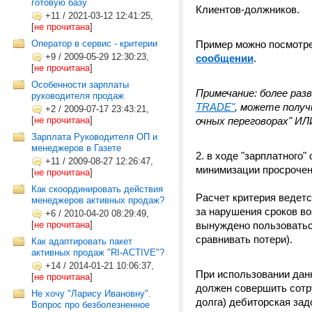
готовую базу
Клиентов-должников.
+11
/
2021-03-12 12:41:25,
[
не прочитана
]
Оператор в сервис - критерии
Пример можно посмотре
+9
/
2009-05-29 12:30:23,
сообщении
.
[
не прочитана
]
Особенности зарплаты
Примечание: более раз
руководителя продаж
TRADE"
, можете получ
+2
/
2009-07-17 23:43:21,
[
не прочитана
]
очных переговорах" ИЛ
Зарплата Руководителя ОП и
менеджеров в Газете
2. в ходе "зарплатного
+11
/
2009-08-27 12:26:47,
минимизации просрочен
[
не прочитана
]
Как скоординировать действия
Расчет критерия ведется
менеджеров активных продаж?
за нарушения сроков в
+6
/
2010-04-20 08:29:49,
[
не прочитана
]
вынуждено пользоватьс
сравнивать потери).
Как адаптировать пакет
активных продаж "RI-ACTIVE"?
+14
/
2014-01-21 10:06:37,
При использовании данн
[
не прочитана
]
должен совершить сотр
Не хочу "Ларису Ивановну".
долга) дебиторская зад
Вопрос про безболезненное