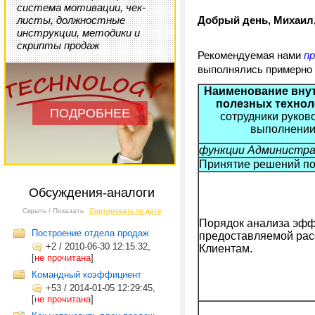
система мотивации, чек-
листы, должностные
Добрый день, Михаил
инструкции, методики и
скрипты продаж
Рекомендуемая нами
п
выполнялись примерно
Наименование внут
полезных технол
ПОДРОБНЕЕ
сотрудники руков
выполнении
функции Администра
Принятие решений по
Обсуждения-аналоги
Скрыть / Показать
Сортировать по дате
Порядок анализа эфф
Построение отдела продаж
предоставляемой рас
+2
/
2010-06-30 12:15:32,
Клиентам.
[
не прочитана
]
Командный коэффициент
+53
/
2014-01-05 12:29:45,
[
не прочитана
]