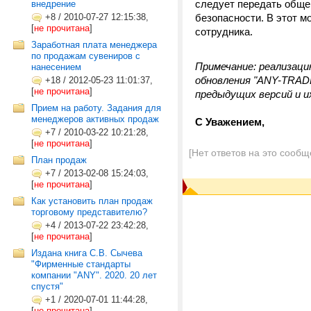
следует передать обще
внедрение
+8
/
2010-07-27 12:15:38,
безопасности. В этот м
[
не прочитана
]
сотрудника.
Заработная плата менеджера
по продажам сувениров с
Примечание: реализаци
нанесением
обновления "ANY-TRADE
+18
/
2012-05-23 11:01:37,
[
не прочитана
]
предыдущих версий и 
Прием на работу. Задания для
менеджеров активных продаж
С Уважением,
+7
/
2010-03-22 10:21:28,
[
не прочитана
]
[Нет ответов на это сообщ
План продаж
+7
/
2013-02-08 15:24:03,
[
не прочитана
]
Как установить план продаж
торговому представителю?
+4
/
2013-07-22 23:42:28,
[
не прочитана
]
Издана книга С.В. Сычева
"Фирменные стандарты
компании "ANY". 2020. 20 лет
спустя"
+1
/
2020-07-01 11:44:28,
[
не прочитана
]