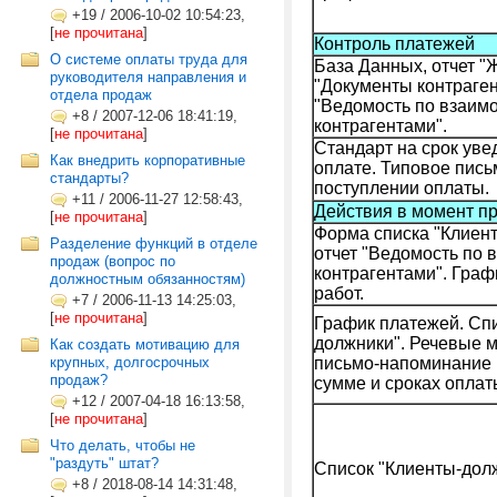
+19
/
2006-10-02 10:54:23,
[
не прочитана
]
Контроль платежей
О системе оплаты труда для
База Данных, отчет "
руководителя направления и
"Документы контраген
отдела продаж
"Ведомость по взаим
+8
/
2007-12-06 18:41:19,
контрагентами".
[
не прочитана
]
Стандарт на срок ув
Как внедрить корпоративные
оплате. Типовое пис
стандарты?
поступлении оплаты.
+11
/
2006-11-27 12:58:43,
Действия в момент п
[
не прочитана
]
Форма списка "Клиен
Разделение функций в отделе
отчет "Ведомость по 
продаж (вопрос по
контрагентами". Гра
должностным обязанностям)
работ.
+7
/
2006-11-13 14:25:03,
[
не прочитана
]
График платежей. Спи
должники". Речевые 
Как создать мотивацию для
крупных, долгосрочных
письмо-напоминание 
продаж?
сумме и сроках оплат
+12
/
2007-04-18 16:13:58,
[
не прочитана
]
Что делать, чтобы не
"раздуть" штат?
Список "Клиенты-дол
+8
/
2018-08-14 14:31:48,