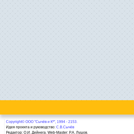
Copyright© ООО "Сычёв и Кº", 1994 - 2153.
Идея проекта и руководство:
С.В.Сычёв
Редактор: О.И. Дейнега. Web-Master:
Р.А. Лушов.