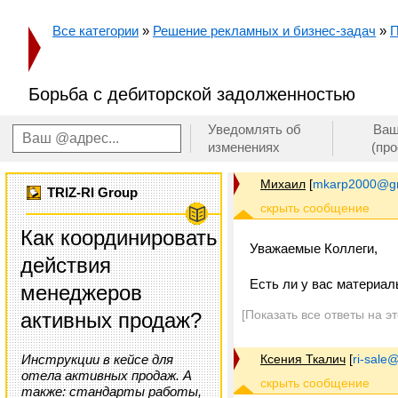
Все категории
»
Решение рекламных и бизнес-задач
»
П
Борьба с дебиторской задолженностью
Уведомлять об
Ваш
изменениях
(пр
Михаил
[
mkarp2000@gm
TRIZ-RI Group
Как координировать
Уважаемые Коллеги,
действия
Есть ли у вас материа
менеджеров
[Показать все ответы на э
активных продаж?
Инструкции в кейсе для
Ксения Ткалич
[
ri-sale@t
отела активных продаж. А
также: стандарты работы,