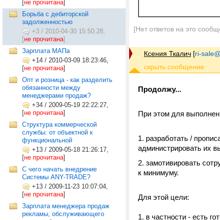
[
не прочитана
]
Борьба с дебиторской
задолженностью
[Нет ответов на это сообщ
+3
/
2010-04-30 15:50:28,
[
не прочитана
]
Зарплата МАПа
Ксения Ткалич
[
ri-sale@t
+14
/
2010-03-09 18:23:46,
[
не прочитана
]
Опт и розница - как разделить
обязанности между
Продолжу...
менеджерами продаж?
+34
/
2009-05-19 22:22:27,
[
не прочитана
]
При этом для выполнен
Структура коммерческой
службы: от объектной к
1. разработать / пропис
функциональной
администрировать их в
+13
/
2009-05-18 21:26:17,
[
не прочитана
]
2. замотивировать сотр
С чего начать внедрение
к минимуму.
Системы ANY-TRADE?
+13
/
2009-11-23 10:07:04,
[
не прочитана
]
Для этой цели:
Зарплата менеджера продаж
рекламы, обслуживающего
1. в частности - есть 