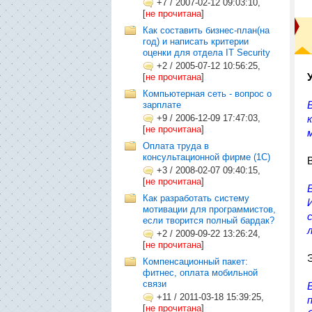
+7
/
2007-02-12 09:03:10,
[
не прочитана
]
Как составить бизнес-план(на
год) и написать критерии
оценки для отдела IT Security
+2
/
2005-07-12 10:56:25,
[
не прочитана
]
Компьютерная сеть - вопрос о
зарплате
+9
/
2006-12-09 17:47:03,
[
не прочитана
]
Оплата труда в
консультационной фирме (1C)
+3
/
2008-02-07 09:40:15,
[
не прочитана
]
Как разработать систему
мотивации для программистов,
если творится полный бардак?
+2
/
2009-09-22 13:26:24,
[
не прочитана
]
Компенсационный пакет:
фитнес, оплата мобильной
связи
+11
/
2011-03-18 15:39:25,
[
не прочитана
]