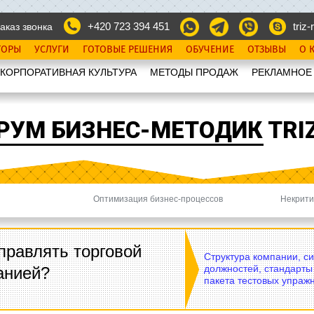
+420 723 394 451
triz-r
аказ звонка
ТОРЫ
УСЛУГИ
ГОТОВЫЕ РЕШЕНИЯ
ОБУЧЕНИЕ
ОТЗЫВЫ
О 
КОРПОРАТИВНАЯ КУЛЬТУРА
МЕТОДЫ ПРОДАЖ
РЕКЛАМНОЕ
РУМ БИЗНЕС-МЕТОДИК TRIZ
Оптимизация бизнес-процессов
Некрити
Next
правлять торговой
Структура компании, с
должностей, стандарты
анией?
пакета тестовых упражн