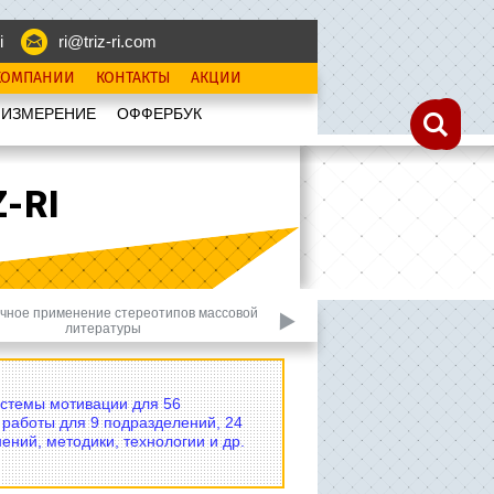
i
ri@triz-ri.com
КОМПАНИИ
КОНТАКТЫ
АКЦИИ
 ИЗМЕРЕНИЕ
OФФЕРБУК
-RI
чное применение стереотипов массовой
Неадекватное пов
литературы
истемы мотивации для 56
 работы для 9 подразделений, 24
ений, методики, технологии и др.