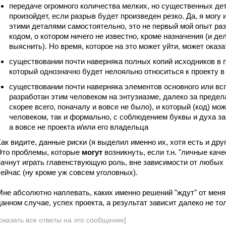
передаче огромного количества мелких, но существенных дет
произойдет, если разрыв будет произведен резко. Да, я могу 
этими деталями самостоятельно, это не первый мой опыт р
кодом, о котором ничего не известно, кроме назначения (и дел
выяснить). Но время, которое на это может уйти, может ока
существовании почти наверняка полных копий исходников в 
который однозначно будет нелояльно относиться к проекту 
существовании почти наверняка элементов основного или вс
разработан этим человеком на энтузиазме, далеко за предел
скорее всего, поначалу и вовсе не было), и который (код) мо
человеком, так и формально, с соблюдением буквы и духа за
а вовсе не проекта и/или его владельца
Как видите, данные риски (я выделил именно их, хотя есть и други
Это проблемы, которые
могут
возникнуть, если т.н. "личные кач
начнут играть главенствующую роль, вне зависимости от любых
сейчас (ну кроме уж совсем уголовных).
Мне абсолютно наплевать, каких именно решений "ждут" от меня 
данном случае, успех проекта, а результат зависит далеко не т
оказать все ответы на это сообщение]