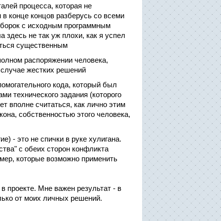
алей процесса, которая не
и в конце концов разберусь со всеми
азборок с исходным программным
а здесь не так уж плохи, как я успел
заться существенным
полном распоряжении человека,
в случае жестких решений
помогательного кода, который был
ами технического задания (которого
жет вполне считаться, как лично этим
кона, собственностью этого человека,
е) - это не спички в руке хулигана.
ества" с обеих сторон конфликта
 мер, которые возможно применить
в проекте. Мне важен результат - в
олько от моих личных решений.