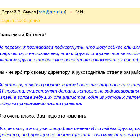
Сергей В. Сычев
[
sch@triz-ri.ru
]
»
V.N.
Уважаемый Коллега!
Во первых, я постарался подчеркнуть, что могу сейчас слыш
конфликта, и не исключено, что с другой стороны все выгляди
мнением другой стороны мне предстоит ознакомиться постф
Вы - не арбитр своему директору, а руководитель отдела разраб
Во вторых, в любой работе, а тем более на стартапе (и кста
ИТ проекта, существуют детали, которые не зафиксированы н
связей в голове ведущих специалистов, один из которых явля
лидером программной части проекта.
Это очень плохо. Вам надо это изменить.
В-третьих, и это уже специфика именно ИТ и любых других, с
проектов, информация не перемещается - она может только р