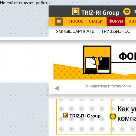
На сайте ведутся работы
З
НОВОЕ
СТАТЬИ
ФОРУМ
АВ
УМНЫЕ ЗАРПЛАТЫ
ТРИЗ.БИЗНЕС
ФО
улирование ангелов
Инициатива и технология
Как у
TRIZ-RI Group
комп