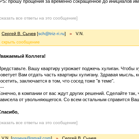
(PS: прошу прощения за временно сокращенное до инициалов им
оказать все ответы на это сообщение]
Сергей В. Сычев
[
sch@triz-ri.ru
]
»
V.N.
Уважаемый Коллега!
Представьте. Вашу квартиру угрожает поджечь хулиган. Чтобы х
советует Вам отдать часть квартиры хулигану. Здравая мысль, к
посетить, заключается в том, что сосед тоже "в теме".
---
Конечно, в компании от вас ждут других решений. Сделайте так,
зависела от увольняющегося. Со всем остальным справится Ва
Спасибо,
оказать все ответы на это сообщение]
V.N.
[
nnseva@gmail.com
]
»
Сергей В. Сычев