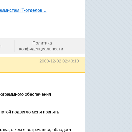
аммистам IT-отделов…
Политика
ы
конфиденциальности
2009-12-02 02:40:19
рограммного обеспечения
латой подвигло меня принять
ава, с кем я встречался, обладает