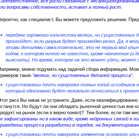
Соответственно, все риски связанные с несанкционированны
или вопросами собственности, встают в полный рост.
Вероятно, как специалист, Вы можете предложить решения. Пре
передаче огромного количества мелких, но существенных д
произойдет, если разрыв будет произведен резко. Да, я могу
этими деталями самостоятельно, это не первый мой опыт
кодом, о котором ничего не известно, кроме назначения (и де
выяснить). Но время, которое на это может уйти, может
Например, можно подумать над задачей сбора информации. Може
примеров таких
"мелких, но сущственных деталей процесса".
существовании почти наверняка полных копий исходников в
который однозначно будет нелояльно относиться к проект
Этот риск Вы никак не устраните. Даже, если квалифицированно
останутся. Но будут ли они обладать рыночной ценностью вне к
продукт на рынок (если я верно понял)? Тем более, если там мно
не зафиксированы ни в каком виде, кроме нейронных связей в го
приведении процесса разработки в порядок, на документировани
существовании почти наверняка элементов основного или 