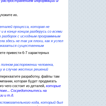
м распространением информации и/
дложите их.
еталей процесса, которая не
 и в конце концов разберусь со всеми
 разборок с исходным программным
ла здесь не так уж плохи, как я успел
 оказаться существенным
те привести 6-7 характерных
 полном распоряжении человека,
у в случае жестких решений
 перехватите разработку, файлы там
омпании, которая будет продвигать
го чего состоит из деталей,
которые
лове...
Сосредоточьтесь на
и и т.д.
вспомогательного кода, который был