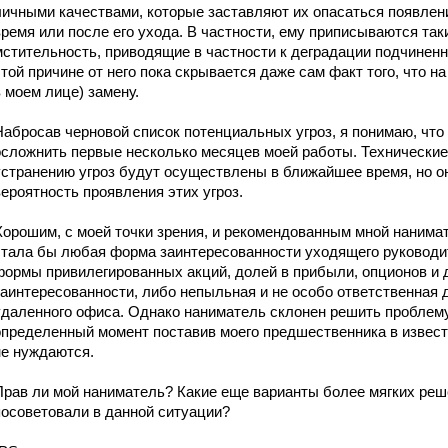
личными качествами, которые заставляют их опасаться появлен
время или после его ухода. В частности, ему приписываются так
мстительность, приводящие в частности к деградации подчиненн
этой причине от него пока скрывается даже сам факт того, что н
в моем лице) замену.
Набросав черновой список потенциальных угроз, я понимаю, что 
осложнить первые несколько месяцев моей работы. Технические
устранению угроз будут осуществлены в ближайшее время, но о
вероятность проявления этих угроз.
Хорошим, с моей точки зрения, и рекомендованным мной наним
стала бы любая форма заинтересованности уходящего руководите
формы привилегированных акций, долей в прибыли, опционов и
заинтересованности, либо непыльная и не особо ответственная
удаленного офиса. Однако наниматель склонен решить проблему
определенный момент поставив моего предшественника в известно
не нуждаются.
Прав ли мой наниматель? Какие еще варианты более мягких ре
посоветовали в данной ситуации?