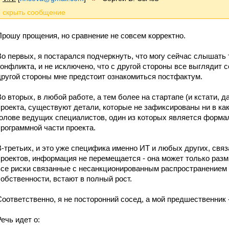
Прошу прощения, но сравнение не совсем корректно.
Во первых, я постарался подчеркнуть, что могу сейчас слышать 
конфликта, и не исключено, что с другой стороны все выглядит 
другой стороны мне предстоит ознакомиться постфактум.
Во вторых, в любой работе, а тем более на стартапе (и кстати, д
проекта, существуют детали, которые не зафиксированы ни в ка
голове ведущих специалистов, один из которых является форма
программной части проекта.
В-третьих, и это уже специфика именно ИТ и любых других, свя
проектов, информация не перемещается - она может только разм
все риски связанные с несанкционированным распространением
собственности, встают в полный рост.
Соответственно, я не посторонний сосед, а мой предшественник 
Речь идет о: