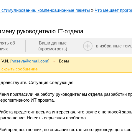
 стимулирование, компенсационные пакеты
»
Что мешает прогр
амену руководителю IT-отдела
лять об
Ваши данные
в избранные тем
ниях
(просмотреть)
V.N.
[
nnseva@gmail.com
]
»
Всем
Здравствуйте. Ситуация следующая.
Меня пригласили на работу руководителем отдела разработки п
перспективного ИТ проекта.
Работа предстоит весьма интересная, что вкупе с неплохой зарп
приглашение. Но есть серьезная проблема.
Мой предшественник, по описанию остального руководящего сост