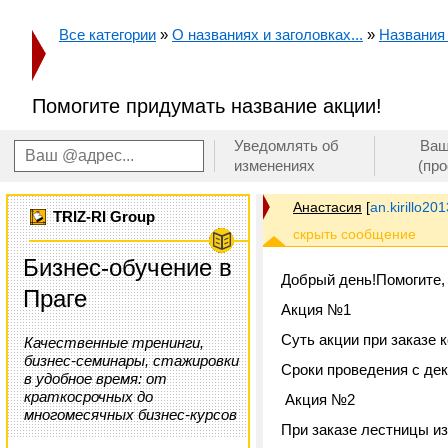
Все категории
»
О названиях и заголовках...
»
Названия
Помогите придумать название акции!
Уведомлять об
Ваш
изменениях
(пр
Анастасия
[
an.kirillo2
TRIZ-RI Group
Бизнес-обучение в
Добрый день!Помогите, 
Праге
Акция №1
Суть акции при заказе 
Качественные тренинги,
бизнес-семинары, стажировки
Сроки проведения с де
в удобное время: от
краткосрочных до
Акция №2
многомесячных бизнес-курсов
При заказе лестницы из