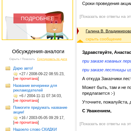
Сроки проведения акци
[Показать все ответы на э
ПОДРОБНЕЕ
Галина В. Владимиров
Обсуждения-аналоги
Здравствуйте, Анаста
Скрыть / Показать
Сортировать по дате
при заказе кованых пер
Дарю авто!
при заказе лестницы из
+27
/
2008-09-22 08:55:23,
А откуда Заказчики лес
[
не прочитана
]
Название вечеринки для
Может быть, там и не п
рекламодателей
предлагается :-)
+6
/
2004-11-11 07:34:03,
[
не прочитана
]
Уточните, пожалуйста, 
Помогите придумать название
С Уважением,
акции!
+16
/
2003-05-05 09:29:17,
[
не прочитана
]
[Показать все ответы на э
Надоело слово СКИДКИ