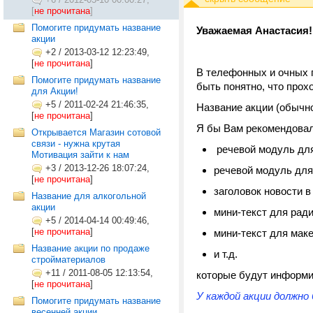
[
не прочитана
]
Помогите придумать название
Уважаемая Анастасия!
акции
+2
/
2013-03-12 12:23:49,
[
не прочитана
]
В телефонных и очных 
Помогите придумать название
быть понятно, что прохо
для Акции!
+5
/
2011-02-24 21:46:35,
Название акции (обычно 
[
не прочитана
]
Я бы Вам рекомендовала
Открывается Магазин сотовой
связи - нужна крутая
речевой модуль для
Мотивация зайти к нам
+3
/
2013-12-26 18:07:24,
речевой модуль для
[
не прочитана
]
заголовок новости в
Название для алкогольной
акции
мини-текст для рад
+5
/
2014-04-14 00:49:46,
[
не прочитана
]
мини-текст для маке
Название акции по продаже
и т.д.
стройматериалов
+11
/
2011-08-05 12:13:54,
которые будут информи
[
не прочитана
]
У каждой акции должно
Помогите придумать название
весенней акции....