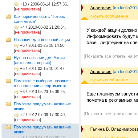
+13
/
2006-03-14 12:57:36,
Анастасия
[
an.kirillo2
[
не прочитана
]
Как переименовать "Готовь
сани летом"
+4
/
2010-08-02 21:20:34,
У каждой акции должно 
[
не прочитана
]
Информировать будут м
Название для весенней акции
базе, лифтеринг на сп
+6
/
2011-01-25 15:14:50,
[
не прочитана
]
[Показать все ответы на э
Нужно название для Акции
(автосалон, сервис)
+6
/
2011-03-15 10:01:47,
Анастасия
[
an.kirillo2
[
не прочитана
]
Помогите с выбором названия
о пополнении ассортимента
+6
/
2013-05-23 15:39:25,
Еще планируем запустит
[
не прочитана
]
пометка в рекламных ма
Помогите придумать название
акции
[Показать все ответы на э
+2
/
2012-07-08 17:30:49,
[
не прочитана
]
Помогите придумать название
Галина В. Владимиров
акции!
+6
/
2012-05-10 00:00:27,