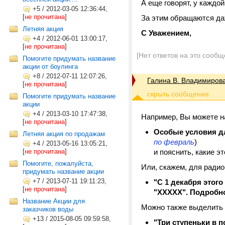
А еще говорят, у каждо
+5
/
2012-03-05 12:36:44,
[
не прочитана
]
За этим обращаются да
Летняя акция
С Уважением,
+4
/
2012-06-01 13:00:17,
[
не прочитана
]
[Нет ответов на это сообщ
Помогите придумать название
акции от боулинга
+8
/
2012-07-11 12:07:26,
Галина В. Владимиров
[
не прочитана
]
Помогите придумать название
акции
+4
/
2013-03-10 17:47:38,
Например, Вы можете н
[
не прочитана
]
Особые условия дл
Летняя акция по продажам
по февраль
)
+4
/
2013-05-16 13:05:21,
[
не прочитана
]
и пояснить, какие эт
Помогите, пожалуйста,
Или, скажем, для радио
придумать название акции
+7
/
2013-07-11 19:11:23,
"С 1 декабря этог
[
не прочитана
]
"ХХХХХ". Подробнос
Название Акции для
Можно также выделить 
заказчиков воды
+13
/
2015-08-05 09:59:58,
"Три ступеньки в 