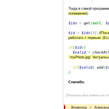
Тогда в самой программ
понимания
):
$ids
=
get
(
null
,
$
$id
=
$ids
[
0
]
;
//Пос
работать с первым. (Ес
if
(
$id
)
{
$valid
=
checkAc
'myPhoto.jpg' "Актуаль
if
(
$valid
)
add
(
$
}
Спасибо,
[Показать все ответы на э
Всеволод
»
Алексан