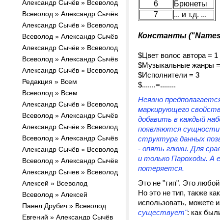
Александр Сычёв » Всеволод
6
Брюнеты
Всеволод » Александр Сычёв
7
... и т.д. ...
Александр Сычёв » Всеволод
Константы ("Names
Всеволод » Александр Сычёв
Александр Сычёв » Всеволод
$Цвет волос автора = 1
Всеволод » Александр Сычёв
$Музыкальные жанры =
Александр Сычёв » Всеволод
$Исполнители = 3
Редакция » Всем
$.......=........
Всеволод » Всем
Неявно предполагается 
Александр Сычёв » Всеволод
маркирующего свойства 
Всеволод » Александр Сычёв
добавить в каждый наб
Александр Сычёв » Всеволод
появляются сущности 
Всеволод » Александр Сычёв
структура данных позв
- опять глюки. Для ср
Александр Сычёв » Всеволод
и только Пароходы. А 
Всеволод » Александр Сычёв
потеряется.
Александр Сычев » Всеволод
Это не "тип". Это любой
Алексей » Всеволод
Но это не тип, также ка
Всеволод » Алексей
использовать, можете из
Павел Друбич » Всеволод
существует"
: как бы
Евгений » Александр Сычёв