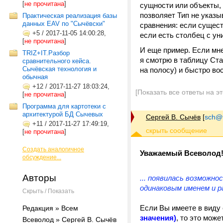
[
не прочитана
]
сущности или объекты,
позволяет Тип не указыв
Практическая реализация базы
данных EAV по "Cычёвски"
сравнения: если сущест
+5
/
2017-11-05 14:00:28,
если есть столбец с ун
[
не прочитана
]
И еще пример. Если мне
TRIZ+IT.Разбор
я смотрю в таблицу Ста
сравнительного кейса.
Сычёвская технология и
на полосу) и быстро во
обычная
+12
/
2017-11-27 18:03:24,
[Показать все ответы на э
[
не прочитана
]
Программа для картотеки с
архитектурой БД Сычевых
Сергей В. Сычёв
[
sch@tr
+11
/
2017-11-27 17:49:19,
[
не прочитана
]
Создать аналогичное
Уважаемый Всеволод
обсуждение...
Авторы
... появилась возможно
одинаковым именем и р
Скрыть / Показать
Если Вы имеете в виду
Редакция » Всем
значения)
, то это може
Всеволод » Сергей В. Сычёв