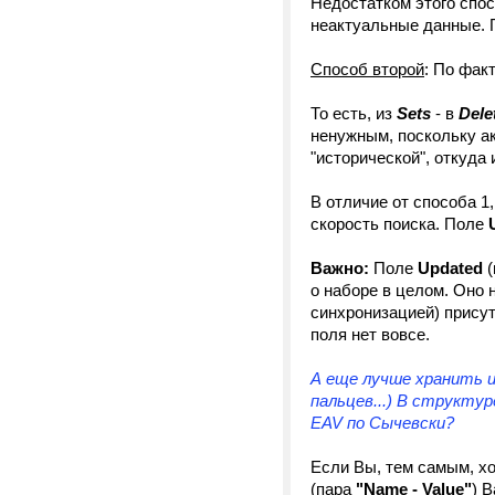
Недостатком этого спос
неактуальные данные. 
Способ второй
: По фак
То есть, из
Sets
- в
Dele
ненужным, поскольку ак
"исторической", откуда
В отличие от способа 1
скорость поиска. Поле
Важно:
Поле
Updated
(
о наборе в целом. Оно 
синхронизацией) присут
поля нет вовсе.
А еще лучше хранить и
пальцев...) В структу
EAV по Сычевски?
Если Вы, тем самым, хо
(пара
"Name - Value"
) 