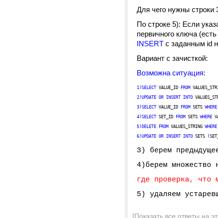
Для чего нужны строки 3
По строке 5): Если ука
первичного ключа (есть
INSERT
с заданным id н
Вариант с зачисткой:
Возможна ситуация:
1)SELECT
VALUE_ID
FROM
VALUES_ST
2)UPDATE
OR
INSERT
INTO
VALUES_ST
3)SELECT
VALUE_ID
FROM
SETS
WHERE
4)SELECT
SET_ID
FROM
SETS
WHERE
V
5)DELETE
FROM
VALUES_STRING
WHERE
6)UPDATE
OR
INSERT
INTO
SETS
(
SET
3) берем предыдуще
4)берем множество 
где проверка, что 
5) удаляем устарев
[Показать все ответы на э