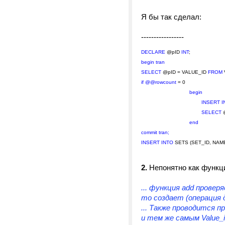
Я бы так сделал:
-----------------
DECLARE
@pID
INT
;
begin tran
SELECT
@pID = VALUE_ID
FROM
if @@rowcount
= 0
begin
INSERT IN
SELECT
@
end
commit tran;
INSERT INTO
SETS (SET_ID, NAM
2.
Непонятно как функци
... функция add провер
то создает (операция 
... Также проводится 
и тем же самым Value_