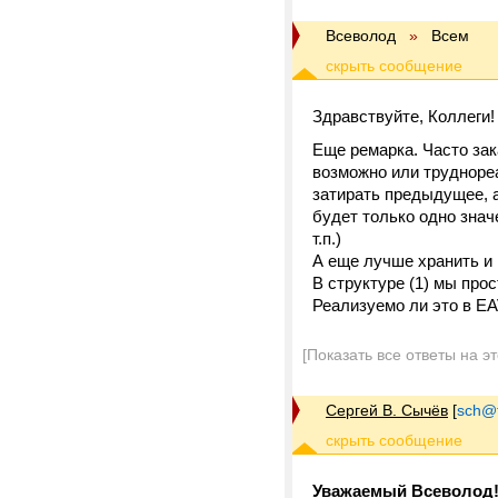
Всеволод
»
Всем
Здравствуйте, Коллеги!
Еще ремарка. Часто зака
возможно или труднореа
затирать предыдущее, а
будет только одно знач
т.п.)
А еще лучше хранить и i
В структуре (1) мы пр
Реализуемо ли это в E
[Показать все ответы на э
Сергей В. Сычёв
[
sch@tr
Уважаемый Всеволод