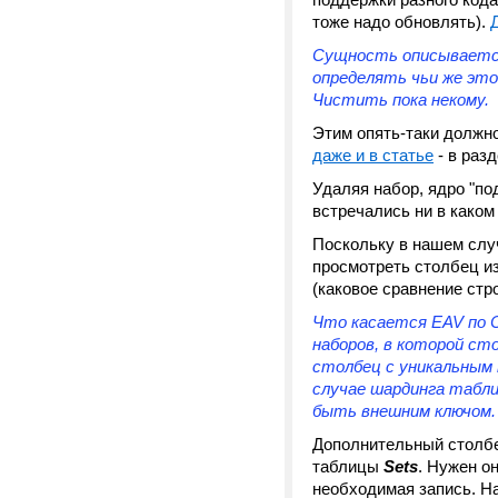
тоже надо обновлять).
Сущность описывается 
определять чьи же это
Чистить пока некому.
Этим опять-таки должно 
даже и в статье
- в раз
Удаляя набор, ядро "по
встречались ни в каком
Поскольку в нашем сл
просмотреть столбец и
(каковое сравнение стр
Что касается EAV по С
наборов, в которой ст
столбец с уникальным 
случае шардинга табл
быть внешним ключом.
Дополнительный столб
таблицы
Sets
. Нужен о
необходимая запись. На