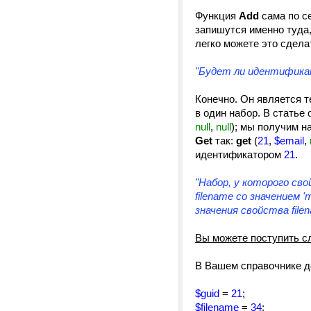
Функция
Add
сама по с
запишутся именно туда,
легко можете это сдел
"Будет ли идентификат
Конечно. Он является 
в один набор. В статье
null
,
null
); мы получим н
Get
так:
get
(
21
,
$email
,
идентификатором
21
.
"Набор, у которого сво
filename со значением '
значения свойства fil
Вы можете поступить 
В Вашем справочнике д
$guid
=
21
;
$filename
=
34
;