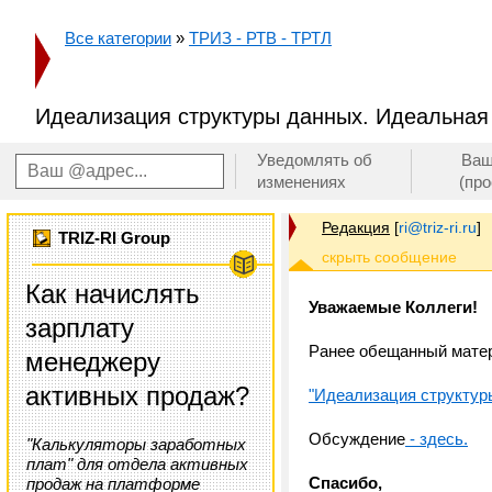
Все категории
»
ТРИЗ - РТВ - ТРТЛ
Идеализация структуры данных. Идеальная 
Уведомлять об
Ваш
изменениях
(пр
Редакция
[
ri@triz-ri.ru
]
TRIZ-RI Group
Как начислять
Уважаемые Коллеги!
зарплату
Ранее обещанный матер
менеджеру
активных продаж?
"Идеализация структур
Обсуждение
- здесь.
"Калькуляторы заработных
плат" для отдела активных
Спасибо,
продаж на платформе