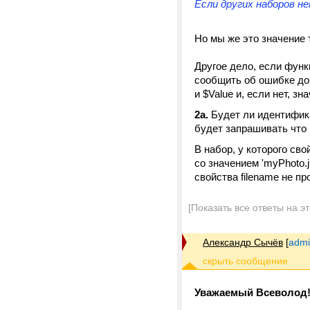
Если других наборов не
Но мы же это значение 
Другое дело, если функ
сообщить об ошибке доб
и $Value и, если нет, з
2а.
Будет ли идентифика
будет запрашивать что 
В набор, у которого сво
со значением 'myPhoto.j
свойства filename не п
[Показать все ответы на э
Александр Сычёв
[
admi
Уважаемый Всеволод