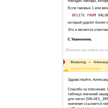
Находит, наборы, котор
Если таковых 1 или мен
DELETE
FROM
VALU
который удалит более 
Это и является ответо
C Уважением,
[Показать все ответы на э
Всеволод
»
Алексан
Здравствуйте, Алексан
Спасибо за пояснения. 
таблица значений зашард
для чисел (
VALUES_IN
значение ссылается наб