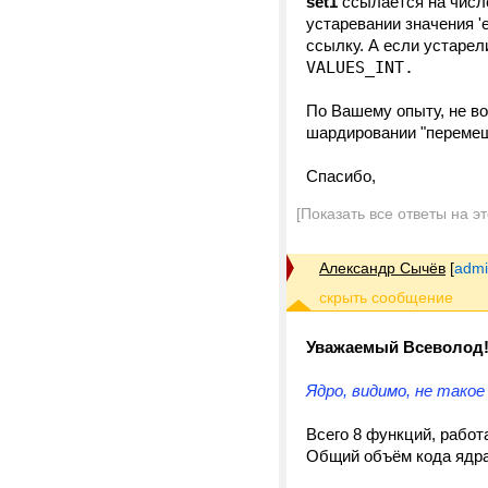
set1
ссылается на число
устаревании значения 'e
ссылку. А если устарел
VALUES_INT.
По Вашему опыту, не во
шардировании "перемеш
Спасибо,
[Показать все ответы на э
Александр Сычёв
[
admi
Уважаемый Всеволод
Ядро, видимо, не тако
Всего 8 функций, работ
Общий объём кода ядра 