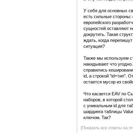
У себя для основных св
есть сильные стороны: 
европейского разработч
сущностей оставляют не
докрутить. Такая струк
ждать, когда перепишут
ситуация?
Также мы используем с
накидывают что угодно.
справились кешировани
id, а строкой “id+тип”.
остается мусор из свой
Что касается EAV по Сы
наборов, в которой сто
с уникальным id для та
шардинга таблицы Valu
ключом. Так?
[Показать все ответы на э