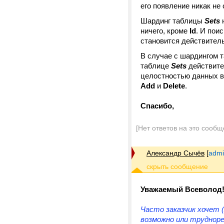
его появление никак не
Шардинг таблицы
Sets
н
ничего, кроме
Id
. И пои
становится действитель
В случае с шардингом
таблице
Sets
действите
целостностью данных в 
Add
и
Delete
.
Спасибо,
[Нет ответов на это сообщ
Александр Сычёв
[
admi
Уважаемый Всеволод
Часто заказчик хочет 
возможно или трудноре