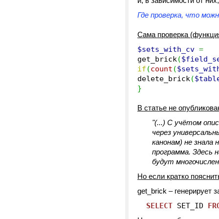
и, в зависимости от ни
Где проверка, что мож
Сама проверка (функция
$sets_with_cv
=
get_brick
(
$field_s
if
(
count
(
$sets_wit
delete_brick
(
$tabl
}
В статье не опубликова
"(...) С учётом оп
через универсальны
канонам) не знала 
программа. Здесь 
будут многочислен
Но если кратко пояснит
get_brick – генерирует 
SELECT
SET_ID
FR