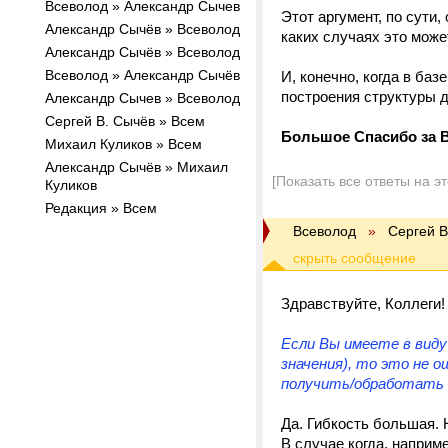
Всеволод » Александр Сычев
Этот аргумент, по сути
Александр Сычёв » Всеволод
каких случаях это може
Александр Сычёв » Всеволод
Всеволод » Александр Сычёв
И, конечно, когда в баз
построения структуры 
Александр Сычев » Всеволод
Сергей В. Сычёв » Всем
Большое Спасибо за В
Михаил Куликов » Всем
Александр Сычёв » Михаил
[Показать все ответы на э
Куликов
Редакция » Всем
Всеволод
»
Сергей В
Здравствуйте, Коллеги!
Если Вы имеете в виду
значения), то это не о
получить/обработать о
Да. Гибкость большая. 
В случае когда, наприм