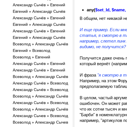
Александр Сычёв » Евгений
any(
$set_Id, $name,
Евгений » Александр Сычёв
Александр Сычёв » Евгений
В общем, нет никакой н
Евгений » Александр Сычёв
И еще пример. Если мн
Александр Сычёв » Евгений
статья, я смотрю в та
Евгений » Александр Сычёв
например, слетел линк
Всеволод » Александр Сычёв
видимо, не получится?
Евгений » Всеволод
Всеволод » Евгений
Получится даже очень п
Александр Сычёв » Евгений
который вернёт (наприме
Александр Сычёв » Евгений
И фраза
"я смотрю в т
Всеволод » Александр Сычёв
Например, на этом Фор
Александр Сычёв » Всеволод
предполагаемую таблицу
Александр Сычёв » Всеволод
Всеволод » Александр Сычёв
В целом, частый аргуме
Александр Сычёв » Всеволод
ошибочен. Он может раб
что их сотни тысяч и м
Всеволод » Александр Сычёв
"Барби" в номенклатурн
Александр Сычев » Всеволод
например, "артикулов по
Всеволод » Александр Сычев