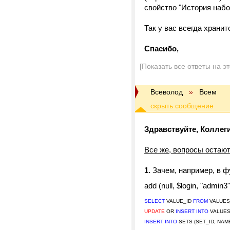
свойство "История набо
Так у вас всегда храни
Спасибо,
[Показать все ответы на э
Всеволод
»
Всем
Здравствуйте, Коллеги
Все же, вопросы остаю
1.
Зачем, например, в ф
add (null, $login, "admin
SELECT
VALUE_ID
FROM
VALUES
UPDATE
OR
INSERT INTO
VALUES_
INSERT INTO
SETS (SET_ID, NAM