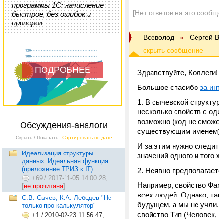
программы 1С: начисление
[Нет ответов на это сообщ
быстрое, без ошибок и
проверок
Всеволод
»
Сергей В
ПОДРОБНЕЕ
Здравствуйте, Коллеги!
Большое спасибо
за ин
1. В сычевской структу
несколько свойств с од
возможно (код не сможе
Обсуждения-аналоги
существующим именем)
Скрыть / Показать
Сортировать по дате
И за этим нужно следит
Идеализация структуры
значений одного и того 
данных. Идеальная функция
(приложение ТРИЗ к IT)
2. Неявно предполагает
+69
/
2017-11-05 14:00:28,
Например, свойство Фа
[
не прочитана
]
всех людей. Однако, та
С.В. Сычев, К.А. Лебедев "Не
будущем, а мы не учли
только про калькулятор"
свойство Тип (Человек, 
+1
/
2010-02-23 11:56:47,