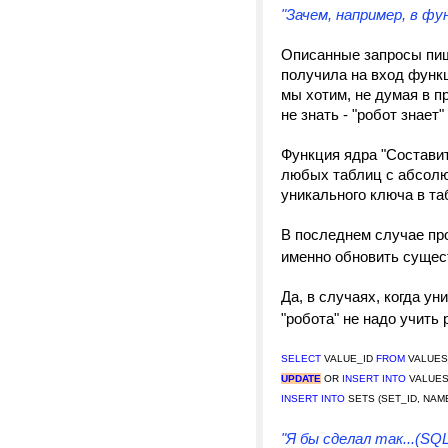
"Зачем, например, в фу
Описанные запросы пиш
получила на вход фун
мы хотим, не думая в п
не знать - "робот знает" 
Функция ядра "Состави
любых таблиц с абсолют
уникального ключа в та
В последнем случае пр
именно обновить суще
Да, в случаях, когда у
"робота" не надо учить
SELECT
VALUE_ID
FROM
VALUES
UPDATE
OR
INSERT
INTO
VALUES_
INSERT INTO
SETS (SET_ID, NAME_
"Я бы сделал так...(SQL