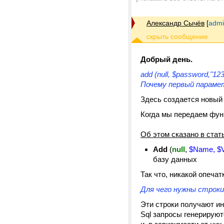
Александр Сычёв
[
admi
Добрый день.
add (null, $password,"1
Почему первый параметр
Здесь создается новый
Когда мы передаем фу
Об этом сказано в стат
Add
(
null
,
$Name,
$
базу данных
Так что, никакой опечат
Для чего нужны строки 3
Эти строки получают и
Sql запросы генерирую