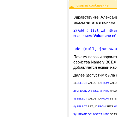
Здравствуйте, Александ
можно читать и понимат
2)
Add ( $Set_id, $Na
значением
Value
или обн
add (
null
, $passwo
Почему первый параметр
свойства Name у ВСЕХ н
добавляется новый наб
Далее (допустим была оп
1)
SELECT
VALUE_ID
FROM
VALU
2) UPDATE
OR
INSERT
INTO
VALU
3) SELECT
VALUE_ID
FROM
SET
4) SELECT
SET_ID
FROM
SETS
W
5) UPDATE
OR
INSERT
INTO
SET