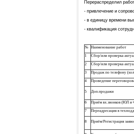
Перераспределил работ
- привлечение и сопров
- в единицу времени в
- квалификация сотрудн
№
Наименование работ
1
Сбор/или проверка акту
2
Сбор/или проверка акту
3
Продаж по телефону (хол
4
Проведение переговоров
5
Доп.продажи
6
Приём вх.звонков (ЮЛ и 
7
Переадресация в техпод
8
Приём/Регистрация заяво