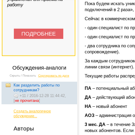
Пока будем искать уник
работу
подключений в 2 раза»,
Сейчас в коммерческом
- один специалист по п
ПОДРОБНЕЕ
- один специалист по 
- два сотрудника по со
сопровождение).
За каждым сотрудником
линии связи (интернет).
Обсуждения-аналоги
Текущие работы распред
Скрыть / Показать
Сортировать по дате
Как разделить работы по
ПА
– потенциальный аб
сотрудникам?
+11
/
2016-12-28 11:44:42,
ДА
– действующий або
[
не прочитана
]
НА
– новый абонент
Создать аналогичное
АОЗ
– администрация о
обсуждение...
3 мес. ДА
– в течение 
Авторы
новых абонентов. Если 