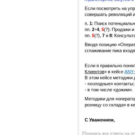
Если посмотреть на уп
совершать революций и
п.
1
: Поиск потенциаль
пп.
2
÷
4
,
5
(?): Продажи и
пп.
5
(?),
7
и
8
: Консульт
Вводя позицию «Операт
сглаживание пика входя
Если я правильно поня
Клиентов
» в кейсе
ANY
В этом кейсе методики
- «холодные» контакты;
- в том числе «дожим».
Методики для «оператор
розницу со склада» в к
С Уважением,
[Показать все ответы на э