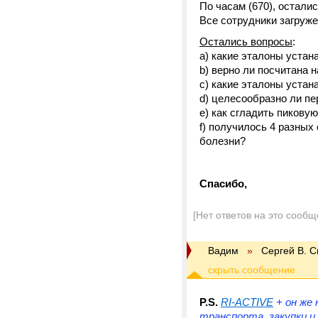
По часам (670), осталис
Все сотрудники загруж
Остались вопросы
:
a) какие эталоны устан
b) верно ли посчитана на
c) какие эталоны устан
d) целесообразно ли пе
e) как сгладить пиковую
f) получилось 4 разных
болезни?
Спасибо,
[Нет ответов на это сообщ
Вадим
»
Сергей В. 
P.S.
RI-ACTIVE
+ он же
транспорта, закупки и 