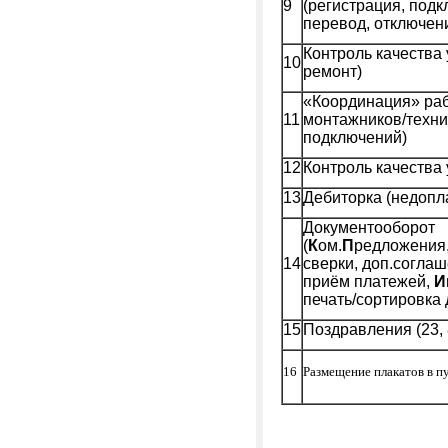
9
(регистрация, подк
перевод, отключени
Контроль качества 
10
ремонт)
«Координация» ра
11
монтажников/техни
подключений)
12
Контроль качества 
13
Дебиторка (недопл
Документооборот
(
К
ом.
П
редложения, 
14
сверки, доп.соглаш
приём платежей,
И
печать/сортировка 
15
Поздравления (23, 
16
Размещение плакатов в 