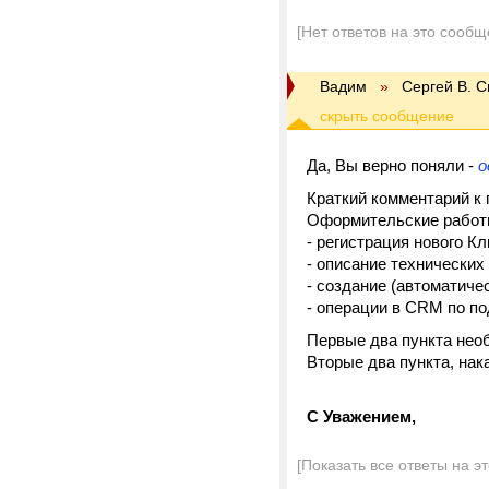
[Нет ответов на это сообщ
Вадим
»
Сергей В. 
Да, Вы верно поняли -
о
Краткий комментарий к п
Оформительские работы
- регистрация нового К
- описание технических
- создание (автоматичес
- операции в CRM по п
Первые два пункта необ
Вторые два пункта, нак
С Уважением,
[Показать все ответы на э