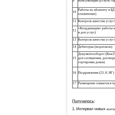
9
Консультации (услуги, т
Работы по абоненту в БД
10
отключение)
11
Контроль качества услуг 
«Координация» работы м
12
и доп.услуг)
13
Контроль качества услуг
14
Дебиторка (недоплаты)
Документооборот (Ком.Пр
15
доп.соглашения, договор
сортировка доков)
16
Поздравления (23, 8, НГ)
17
Размещение плакатов в 
Получилось
:
1. Интервал новых
конта