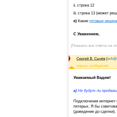
ii. строка 12
iii. строка 13 (может р
e)
Какие
готовые решен
С Уважением,
[Показать все ответы на э
Сергей В. Сычёв
[
sch@tr
Уважаемый Вадим!
a)
Не будут ли продажи
Подключения интернет-у
пятерых. Я бы советова
(доведение до сделки).