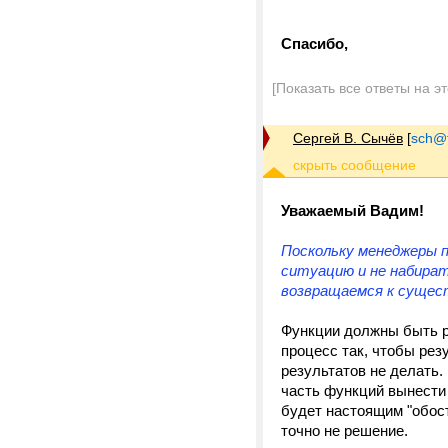
Спасибо,
[Показать все ответы на э
Сергей В. Сычёв
[
sch@tr
Уважаемый Вадим!
Поскольку менеджеры п
ситуацию и не набират
возвращаемся к суще
Функции должны быть ра
процесс так, чтобы рез
результатов не делать.
часть функций вынести 
будет настоящим "обост
точно не решение.