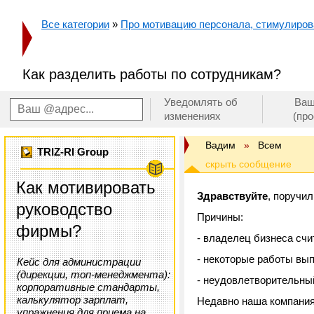
Все категории
»
Про мотивацию персонала, стимулирован
Как разделить работы по сотрудникам?
Уведомлять об
Ваш
изменениях
(пр
Вадим
»
Всем
TRIZ-RI Group
Как мотивировать
Здравствуйте
, поручи
руководство
Причины:
фирмы?
- владелец бизнеса счи
- некоторые работы вы
Кейс для администрации
(дирекции, топ-менеджмента):
- неудовлетворительны
корпоративные стандарты,
калькулятор зарплат,
Недавно наша компани
упражнения для приема на