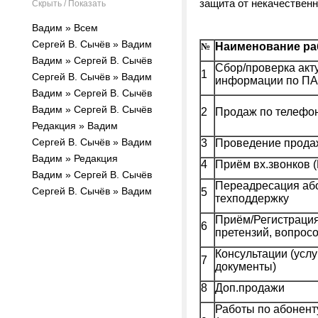
защита от некачествен
Скрыть / Показать
Вадим » Всем
Сергей В. Сычёв » Вадим
Наименование ра
№
Вадим » Сергей В. Сычёв
Сбор/проверка акт
1
Сергей В. Сычёв » Вадим
информации по ПА
Вадим » Сергей В. Сычёв
Вадим » Сергей В. Сычёв
2
Продаж по телефон
Редакция » Вадим
Сергей В. Сычёв » Вадим
3
Проведение прода
Вадим » Редакция
4
Приём вх.звонков 
Вадим » Сергей В. Сычёв
Переадресация аб
Сергей В. Сычёв » Вадим
5
техподдержку
Приём/Регистрация
6
претензий, вопрос
Консультации (услу
7
документы)
8
Доп.продажи
Работы по абонент