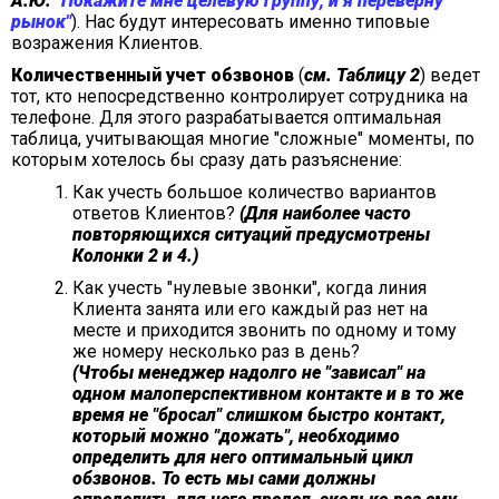
А.Ю.
"Покажите мне целевую группу, и я переверну
рынок"
). Нас будут интересовать именно типовые
возражения Клиентов.
Количественный учет обзвонов
(
см. Таблицу 2
) ведет
тот, кто непосредственно контролирует сотрудника на
телефоне. Для этого разрабатывается оптимальная
таблица, учитывающая многие "сложные" моменты, по
которым хотелось бы сразу дать разъяснение:
Как учесть большое количество вариантов
ответов Клиентов?
(Для наиболее часто
повторяющихся ситуаций предусмотрены
Колонки 2 и 4.)
Как учесть "нулевые звонки", когда линия
Клиента занята или его каждый раз нет на
месте и приходится звонить по одному и тому
же номеру несколько раз в день?
(Чтобы менеджер надолго не "зависал" на
одном малоперспективном контакте и в то же
время не "бросал" слишком быстро контакт,
который можно "дожать", необходимо
определить для него оптимальный цикл
обзвонов. То есть мы сами должны