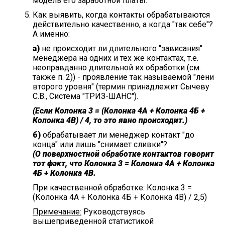
модель его заработной платы.
Как выявить, когда контакты обрабатываются
действительно качественно, а когда "так себе"?
А именно:
а)
не происходит ли длительного "зависания"
менеджера на одних и тех же контактах, т.е.
неоправданно длительной их обработки (см.
также п. 2)) - проявление так называемой "лени
второго уровня" (термин принадлежит Сычеву
С.В., Система "ТРИЗ-ШАНС").
(Если Колонка 3 = (Колонка 4А + Колонка 4Б +
Колонка 4В) / 4, то это явно происходит.)
б)
обрабатывает ли менеджер контакт "до
конца" или лишь "снимает сливки"?
(О поверхностной обработке контактов говорит
тот факт, что Колонка 3 = Колонка 4А + Колонка
4Б + Колонка 4В.
При качественной обработке: Колонка 3 =
(Колонка 4А + Колонка 4Б + Колонка 4В) / 2,5)
Примечание:
Руководствуясь
вышеприведенной статистикой