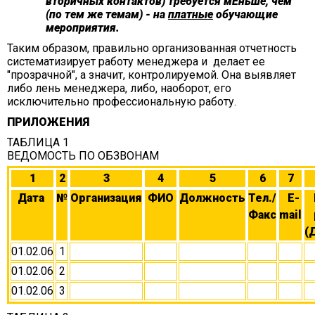
вторичных контактов) требуется мЕньше, чем
(по тем же темам) - на
платные
обучающие
мероприятия.
Таким образом, правильно организованная отчетность
систематизирует работу менеджера и делает ее
"прозрачной", а значит, контролируемой. Она выявляет
либо лень менеджера, либо, наоборот, его
исключительно профессиональную работу.
ПРИЛОЖЕНИЯ
ТАБЛИЦА 1
ВЕДОМОСТЬ ПО ОБЗВОНАМ
1
2
3
4
5
6
7
Дата
№
Организация
ФИО
Должность
Тел./
E-
Факс
mail
(
01.02.06
1
01.02.06
2
01.02.06
3