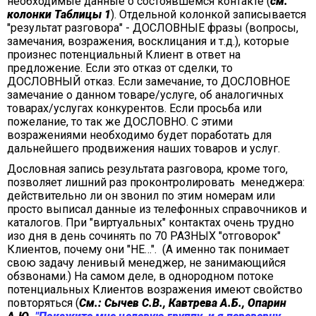
необходимые данные о состоявшемся контакте (
см.
колонки Таблицы 1
). Отдельной колонкой записывается
"результат разговора" - ДОСЛОВНЫЕ фразы (вопросы,
замечания, возражения, восклицания и т.д.), которые
произнес потенциальный Клиент в ответ на
предложение. Если это отказ от сделки, то
ДОСЛОВНЫЙ отказ. Если замечание, то ДОСЛОВНОЕ
замечание о данном товаре/услуге, об аналогичных
товарах/услугах конкурентов. Если просьба или
пожелание, то так же ДОСЛОВНО. С этими
возражениями необходимо будет поработать для
дальнейшего продвижения наших товаров и услуг.
Дословная запись результата разговора, кроме того,
позволяет лишний раз проконтролировать менеджера:
действительно ли он звонил по этим номерам или
просто выписал данные из телефонных справочников и
каталогов. При "виртуальных" контактах очень трудно
изо дня в день сочинять по 70 РАЗНЫХ "отговорок"
Клиентов, почему они "НЕ…". (А именно так понимает
свою задачу ленивый менеджер, не занимающийся
обзвонами.) На самом деле, в однородном потоке
потенциальных Клиентов возражения имеют свойство
повторяться (
См.: Сычев С.В., Кавтрева А.Б., Опарин