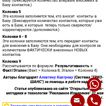
Базу. (Фиксируется количество впервые вносимых в
Базу контактов.)
Колонка 5
Эта колонка заполняется тем, кто вносит контакты в
Базу. (Фиксируется количество контактов, которые уже
есть в Базе, и которые теперь только сверяются/
корректируются /дополняются.)
Колонки 6 - 8
Эти колонки заполняются тем, кто передает контакты
для внесения в Базу. Они необходимы для контроля за
количеством ФАКТИЧЕСКИ внесенных НОВЫХ
контактов.
Колонка 9
Рассчитывается по формуле:
Результативность =
Факт/Эталон
(Факт = Колонка 8, Эталон = Колонка 4).
Авторы благодарят
Алевтину Кавтреву
(Система "ТРИЗ-
ШАНС") за помощь в работе над статьей.
Статья опубликована на сайте "Открытые бизнес-
методики и технологии "Рекламное Измерение" 31 мая
2004 г.
Закажите нам тренинги и скрипты продаж.