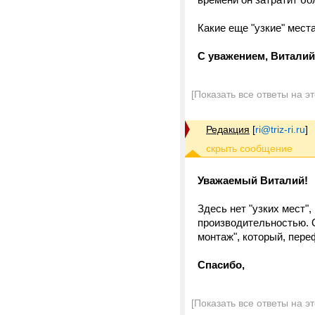
Какие еще "узкие" мест
С уважением, Витали
[Показать все ответы на э
Редакция
[
ri@triz-ri.ru
]
Уважаемый Виталий!
Здесь нет "узких мест",
производительностью. О
монтаж", который, пере
Спасибо,
[Показать все ответы на э