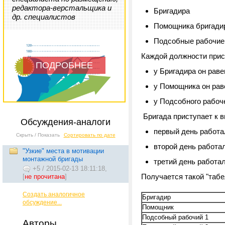
редактора-верстальщика и
Бригадира
др. специалистов
Помощника бригади
Подсобные рабочие
Каждой должности прис
ПОДРОБНЕЕ
у Бригадира он раве
у Помощника он рав
у Подсобного рабоче
Бригада приступает к в
Обсуждения-аналоги
первый день работа
Скрыть / Показать
Сортировать по дате
второй день работа
"Узкие" места в мотивации
монтажной бригады
третий день работа
+5
/
2015-02-13 18:11:18,
Получается такой "таб
[
не прочитана
]
Создать аналогичное
Бригадир
обсуждение...
Помощник
Подсобный рабочий 1
Авторы