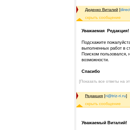
Диденко Виталий
[
dire
Уважаемая Редакция!
Подскажите пожалуйста
выполненных работ в с
Поиском пользовался, н
возможности.
Спасибо
[Показать все ответы на э
Редакция
[
ri@triz-ri.ru
]
Уважаемый Виталий!