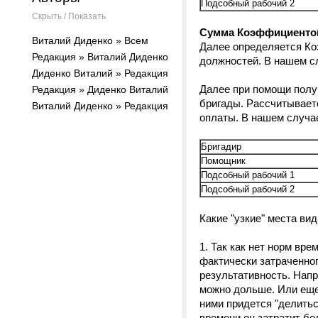
Подсобный рабочий 2
Скрыть / Показать
Сумма Коэффициентов
Виталий Диденко » Всем
Далее определяется К
Редакция » Виталий Диденко
должностей. В нашем 
Диденко Виталий » Редакция
Далее при помощи полу
Редакция » Диденко Виталий
бригады. Рассчитывае
Виталий Диденко » Редакция
оплаты. В нашем случа
Бригадир
Помощник
Подсобный рабочий 1
Подсобный рабочий 2
Какие "узкие" места вид
1. Так как нет норм вре
фактически затраченног
результативность. Напр
можно дольше. Или еще 
ними придется "делитьс
времени он затратит бо