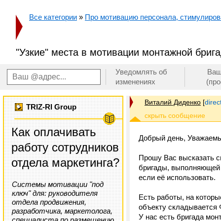
Все категории
»
Про мотивацию персонала, стимулирован
"Узкие" места в мотивации монтажной бриг
Уведомлять об
Ваш
изменениях
(пр
Виталий Диденко
[
dire
TRIZ-RI Group
Как оплачивать
Добрый день, Уважаемы
работу сотрудников
Прошу Вас высказать св
отдела маркетинга?
бригады, выполняющей 
если её использовать.
Системы мотивации "под
ключ" для: руководителя
Есть работы, на котор
отдела продвижения,
объекту складывается
разработчика, маркетолога,
У нас есть бригада мон
специалиста по размещению,