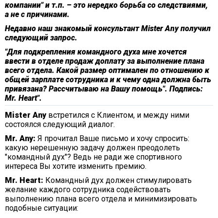
компании" и т.п. – это нередко борьба со следствиями,
а не с причинами.
Недавно наш знакомый консультант
Mister Any
получил
следующий запрос.
"Для подкрепления командного духа мне хочется
ввести в отделе продаж доплату за выполнение плана
всего отдела. Какой размер оптимален по отношению к
общей зарплате сотрудника и к чему одна должна быть
привязана? Рассчитываю на Вашу помощь". Подпись:
Mr. Heart".
Mister Any
встретился с Клиентом, и между ними
состоялся следующий диалог.
Mr. Any:
Я прочитал Ваше письмо и хочу спросить:
какую нерешенную задачу должен преодолеть
"командный дух"? Ведь не ради же спортивного
интереса Вы хотите изменить премию.
Mr. Heart:
Командный дух должен стимулировать
желание каждого сотрудника содействовать
выполнению плана всего отдела и минимизировать
подобные ситуации: