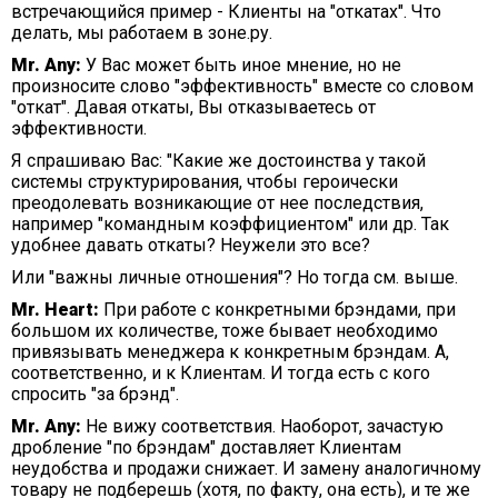
встречающийся пример - Клиенты на "откатах". Что
делать, мы работаем в зоне.ру.
Mr. Any:
У Вас может быть иное мнение, но не
произносите слово "эффективность" вместе со словом
"откат". Давая откаты, Вы отказываетесь от
эффективности.
Я спрашиваю Вас: "Какие же достоинства у такой
системы структурирования, чтобы героически
преодолевать возникающие от нее последствия,
например "командным коэффициентом" или др. Так
удобнее давать откаты? Неужели это все?
Или "важны личные отношения"? Но тогда см. выше.
Mr. Heart:
При работе с конкретными брэндами, при
большом их количестве, тоже бывает необходимо
привязывать менеджера к конкретным брэндам. А,
соответственно, и к Клиентам. И тогда есть с кого
спросить "за брэнд".
Mr. Any:
Не вижу соответствия. Наоборот, зачастую
дробление "по брэндам" доставляет Клиентам
неудобства и продажи снижает. И замену аналогичному
товару не подберешь (хотя, по факту, она есть), и те же