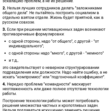
эскалацию проблем, а не их решение.
2.
Нельзя лучших сотрудников делать "заложниками
общего дела". Не пытайтесь построить социализм в
отдельно взятом отделе. Жизнь будет приятной, как в
русском совхозе.
3.
Если при решении мотивационных задач возникают
противоречивые формулировки:
с одной стороны, надо "от общего", с другой - "от
индивидуального";
с одной стороны надо "много", с другой - "немного"
и т.д.,
это свидетельствует о неверном структурировании
подразделения или должности. Надо найти ошибку, а не
искать "компромисс" или "подгоночный коэффициент".
4.
Нередко проблема "командности" маскирует
неотлаженность или даже полное отсутствие технологии
работы.
Построение технологии работы может потребовать
решения множества частных и кропотливых задач.
Нельзя поддаваться искушению заменить решение