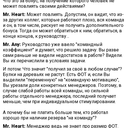
Что это за бонус, на получение которого человек не
может повлиять своими действиями?
Mr. Heart:
Может повлиять. Допустим, он видит, что из-
за других коллег, которые работают плохо, вся команда
и он, в том числе, рискует не получить дополнительного
бонуса. Тогда он может обратиться к ним, обратиться, в
конце концов, к руководству…
Mr. Any:
Руководство уже ввело "командный
коэффициент" и думает, что решило задачу. Вы разве
сами раньше не видели недостатков в работе? Видели.
Вы их перечислили в условиях задачи.
И потом. Что значит "получил за своё в любом случае"?
Булки на деревьях не растут. Есть ФОТ и, если Вы
выделили "переменную" на "командную мотивацию",
Вы урезали доли конкретных менеджеров. Поэтому, в
случае слабой работы всей команды, но сильной
работы отдельного менеджера, последний получает
меньше, чем при индивидуальном стимулировании.
А почему бы не платить больше тем, кто работал
хорошо при наличии резерва "на команду"?
Mr. Heart:
Менеджер ведь не знает про размер ФОТ.