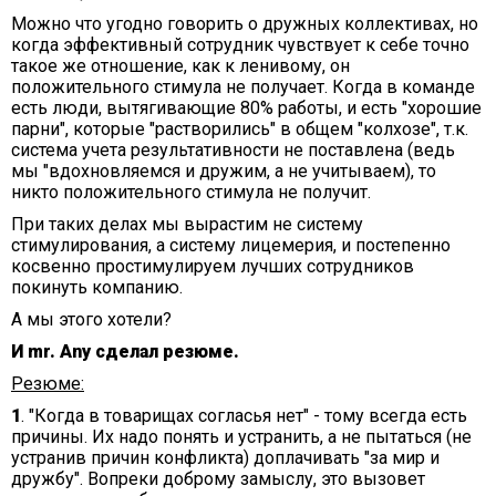
Можно что угодно говорить о дружных коллективах, но
когда эффективный сотрудник чувствует к себе точно
такое же отношение, как к ленивому, он
положительного стимула не получает. Когда в команде
есть люди, вытягивающие 80% работы, и есть "хорошие
парни", которые "растворились" в общем "колхозе", т.к.
система учета результативности не поставлена (ведь
мы "вдохновляемся и дружим, а не учитываем), то
никто положительного стимула не получит.
При таких делах мы вырастим не систему
стимулирования, а систему лицемерия, и постепенно
косвенно простимулируем лучших сотрудников
покинуть компанию.
А мы этого хотели?
И mr. Any сделал резюме.
Резюме:
1
. "Когда в товарищах согласья нет" - тому всегда есть
причины. Их надо понять и устранить, а не пытаться (не
устранив причин конфликта) доплачивать "за мир и
дружбу". Вопреки доброму замыслу, это вызовет