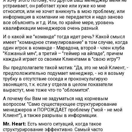
Я хочу этого потому, что другой Ваш менеджер меня не
устраивает, он работает хуже или хуже ко мне
относится, или не хочет вникнуть в мою проблему, или
информация в компании не передается и надо заново
все объяснять и т.д. Или, по крайне мере, уровень
квалификации менеджеров очень разный.
И о какой же "команде" тогда идет речь? Какой смысл
имеет "командное стимулирование" в том случае, когда
один игрок в команде - Марадона, второй - член клуба
"Кожаный мяч", а третий – "геймер на айпаде", причем
каждый играет со своими Клиентами в "свою игру"?
Вы предполагаете такой мотив: "Да, это не мой Клиент, -
предположительно подумает менеджер, - но я возьму
трубку в отсутствие соседа и проконсультирую
звонящего, т.к. если у отдела в целом показатели
вырастут, мне тоже что-то "обломится".
А почему бы Вам не задуматься над корневым
вопросом: "Само существующее структурирование
менеджеров и ПОРОЖДАЕТ проблему ("мой - не мой
Клиент"), а также разрывы в информации.
Mr. Heart:
Есть много ситуаций, когда такое
структурирование эффективно. Самый часто