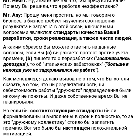
Mr. Heart:
Ну, знаете ли! Вы что, там присутствовали?
Почему Вы решили, что я работал неэффективно?
Mr. Any:
Прошу меня простить, но мы говорим о
бизнесе, а бизнес требует изучения соотношения
результата и затрат. И в этой связи, ключевыми
вопросами являются:
стандарты качества Вашей
разработки, сроки реализации, а также число людей
.
А каким образом Вы можете ответить на данные
вопросы, если Вы
(а)
выражаете протест против учета
времени,
(b)
пишете то о переработках ("
засиживались
допоздна
"), то об "итальянских забастовках" (
"больше я
никогда уже не задерживался на работе"
).
Как менеджер, я делаю вывод не о том, что Вы хотели
сказать, а о том, что ни результативность, ни
себестоимость работы "дружного" подразделения были
никому не понятны. И даже собственное время Вы не
планировали.
Но если бы
соответствующие стандарты
были
формализованы и выполнены в срок и полностью, то за
это "дружному коллективу" стоило бы заплатить
премию. Вот это было бы
настоящей
положительной
мотивацией.