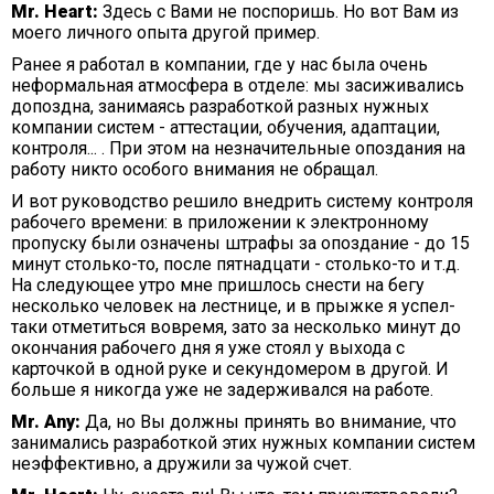
Mr. Heart:
Здесь с Вами не поспоришь. Но вот Вам из
моего личного опыта другой пример.
Ранее я работал в компании, где у нас была очень
неформальная атмосфера в отделе: мы засиживались
допоздна, занимаясь разработкой разных нужных
компании систем - аттестации, обучения, адаптации,
контроля... . При этом на незначительные опоздания на
работу никто особого внимания не обращал.
И вот руководство решило внедрить систему контроля
рабочего времени: в приложении к электронному
пропуску были означены штрафы за опоздание - до 15
минут столько-то, после пятнадцати - столько-то и т.д.
На следующее утро мне пришлось снести на бегу
несколько человек на лестнице, и в прыжке я успел-
таки отметиться вовремя, зато за несколько минут до
окончания рабочего дня я уже стоял у выхода с
карточкой в одной руке и секундомером в другой. И
больше я никогда уже не задерживался на работе.
Mr. Any:
Да, но Вы должны принять во внимание, что
занимались разработкой этих нужных компании систем
неэффективно, а дружили за чужой счет.