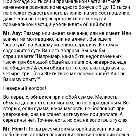
При окладе 20 тысяч и премиальной части 80 тысяч
изменение размера командного бонуса с 5 до 10 тысяч
не окажет существенного влияния на это соотношение,
даже если не перераспределять веса внутри
премиальной части, а увеличивать общий фонд.
Mr. Any:
Размер или имеет значение, или не имеет. Или
влияет на мотивацию, или не влияет. Вы ищете
"золотую", по Вашему мнению, середину. В этом и
содержится суть Вашего вопроса. Вы как бы
спрашиваете: "Например, из-за 5-ти недоплаченных
тысяч при большой общей выплате он, наверное, еще
не обидится? А если обидится, то сколько надо взять:
четыре, три... (при 80-ти тысячах переменной)? Как по
Вашему опыту?"
Неверный вопрос!
Во-первых, обидится при любой сумме. Мелкость
обмана делает его противным, но не оправданным. Во-
вторых, если сумма, из-за малости, не беспокоит при
удержании, она не станет и стимулом при доплате. А
середины нет. Точнее, есть, но она не золотая, а тухлая.
Mr. Heart:
Тогда рассмотрим второй вариант, когда
небольшая доплата происходит при выполнении плана