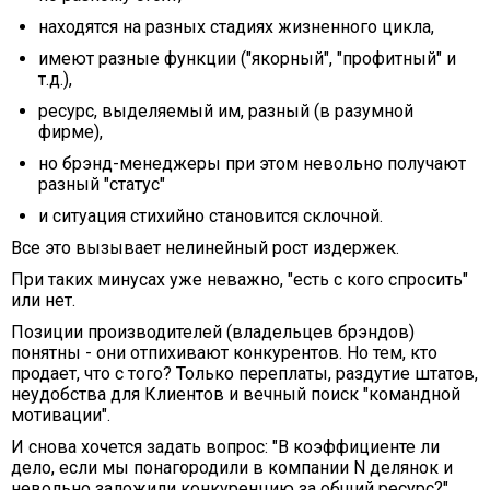
находятся на разных стадиях жизненного цикла,
имеют разные функции ("якорный", "профитный" и
т.д.),
ресурс, выделяемый им, разный (в разумной
фирме),
но брэнд-менеджеры при этом невольно получают
разный "статус"
и ситуация стихийно становится склочной.
Все это вызывает нелинейный рост издержек.
При таких минусах уже неважно, "есть с кого спросить"
или нет.
Позиции производителей (владельцев брэндов)
понятны - они отпихивают конкурентов. Но тем, кто
продает, что с того? Только переплаты, раздутие штатов,
неудобства для Клиентов и вечный поиск "командной
мотивации".
И снова хочется задать вопрос: "В коэффициенте ли
дело, если мы понагородили в компании N делянок и
невольно заложили конкуренцию за общий ресурс?"