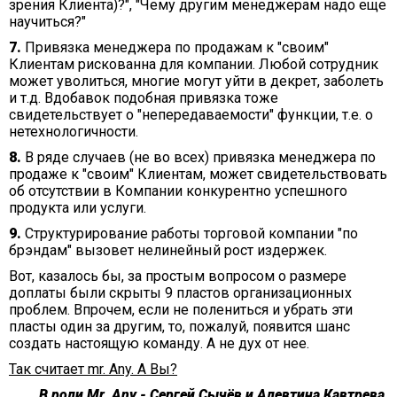
зрения Клиента)?", "Чему другим менеджерам надо еще
научиться?"
7.
Привязка менеджера по продажам к "своим"
Клиентам рискованна для компании. Любой сотрудник
может уволиться, многие могут уйти в декрет, заболеть
и т.д. Вдобавок подобная привязка тоже
свидетельствует о "непередаваемости" функции, т.е. о
нетехнологичности.
8.
В ряде случаев (не во всех) привязка менеджера по
продаже к "своим" Клиентам, может свидетельствовать
об отсутствии в Компании конкурентно успешного
продукта или услуги.
9.
Структурирование работы торговой компании "по
брэндам" вызовет нелинейный рост издержек.
Вот, казалось бы, за простым вопросом о размере
доплаты были скрыты 9 пластов организационных
проблем. Впрочем, если не полениться и убрать эти
пласты один за другим, то, пожалуй, появится шанс
создать настоящую команду. А не дух от нее.
Так считает mr. Any. А Вы?
В роли
Mr. Any
- Сергей Сычёв и Алевтина Кавтрева,