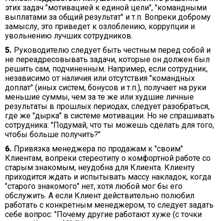
этих задач "мотивацией к единой цели", "командными
выплатами за общий результат" и т.п. Вопреки доброму
замыслу, это приведет к озлоблению, коррупции и
увольнению лучших сотрудников.
5.
Руководителю следует быть честным перед собой и
не переадресовывать задачи, которые он должен был
решить сам, подчиненным. Например, если сотрудник,
независимо от наличия или отсутствия "командных
доплат" (иных систем, бонусов и т.п.), получает на руки
меньшие суммы, чем за те же или худшие личные
результаты в прошлых периодах, следует разобраться,
где же "дырка" в системе мотивации. Но не спрашивать
сотрудника: "Подумай, что ты можешь сделать для того,
чтобы больше получить?"
6.
Привязка менеджера по продажам к "своим"
Клиентам, вопреки стереотипу о комфортной работе со
старым знакомым, неудобна для Клиента. Клиенту
приходится ждать и испытывать массу накладок, когда
"старого знакомого" нет, хотя любой мог бы его
обслужить. А если Клиент действительно полюбил
работать с конкретным менеджером, то следует задать
себе вопрос: "Почему другие работают хуже (с точки