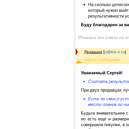
На сколько целесооб
который нужно выйт
результативности у
Буду благодарен за в
[Показать все ответы на э
Редакция
[
ri@triz-ri.ru
]
Уважаемый Сергей!
Считать результат
При двух продавцах лу
Есть ли смысл уста
место планов по чи
Будьте внимательнее с
но есть еще и размерн
совершили покупки, а з