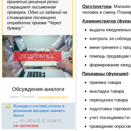
принятия решения резко
Оргструктура
:
Магазин 
сокращает письменная
проверка. Одно из заданий на
человек в смену. Плани
стажировке посвящено
Администратор (функ
отработке приема "Через
бумагу"
выдача ежедневных 
контроль за соблюд
мини-тренинги с пр
ПОДРОБНЕЕ
помощь продавцам 
формирование ежедн
Продавцы (функции)
:
приемка товара
Обсуждения-аналоги
выкладка товара
Скрыть / Показать
Сортировать по дате
переоценка товара
Функции и система оплаты в
подготовка торговог
розничном магазине нижнего
белья
учет посещаемости 
+9
/
2014-01-21 10:09:57,
[
не прочитана
]
проведение опросов