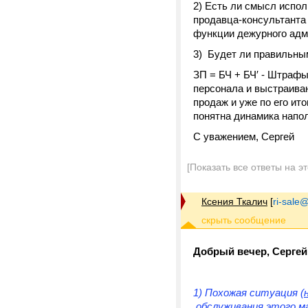
2) Есть ли смысл испол
продавца-консультанта 
функции дежурного адм
3) Будет ли правильны
ЗП = БЧ + БЧ′ - Штрафы
персонала и выстраиван
продаж и уже по его ит
понятна динамика напо
С уважением, Сергей
[Показать все ответы на э
Ксения Ткалич
[
ri-sale@t
Добрый вечер, Сергей
1) Похожая ситуация (
обслуживания этого ма