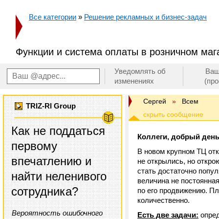
Все категории
»
Решение рекламных и бизнес-задач
Функции и система оплаты в розничном маг
Уведомлять об
Ваш
изменениях
(пр
Сергей
»
Всем
TRIZ-RI Group
Как не поддаться
Коллеги, добрый день
первому
В новом крупном ТЦ от
впечатлению и
не открылись, но откро
стать достаточно попул
найти неленивого
величина не постоянная
сотрудника?
по его продвижению. Пл
количественно.
Вероятность ошибочного
Есть две задачи:
опред