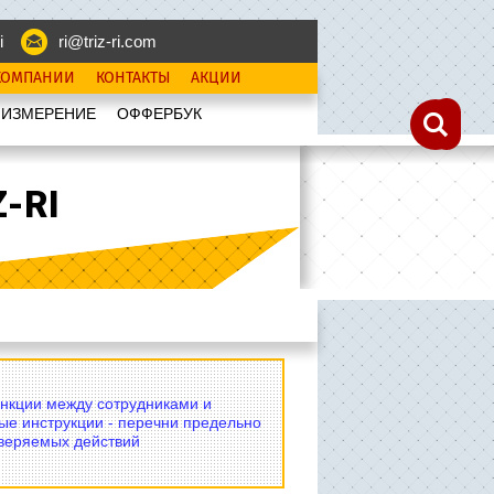
i
ri@triz-ri.com
КОМПАНИИ
КОНТАКТЫ
АКЦИИ
 ИЗМЕРЕНИЕ
OФФЕРБУК
-RI
нкции между сотрудниками и
ые инструкции - перечни предельно
оверяемых действий