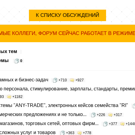
К СПИСКУ ОБСУЖДЕНИЙ
ЫЕ КОЛЛЕГИ, ФОРУМ СЕЙЧАС РАБОТАЕТ В РЕЖИМ
ных тем
темы
0
мных и бизнес-задач
+710
+927
 персонала, стимулирование, зарплаты, стандарты, премии
93
+1182
темы "ANY-TRADE", электронных кейсов семейства "RI"
мерческих предложениях и не только...
+226
+317
агазинов, торговых сетей, оптовых фирм...
+377
+144
ложных услуг и товаров
+363
+778