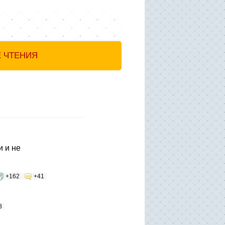
Е ЧТЕНИЯ
 и не
+162
+41
8