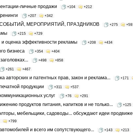
зентации-личные продажи
+104
+212
Тренинги
+207
+342
е СОБЫТИЙ, МЕРОПРИЯТИЙ, ПРАЗДНИКОВ
+275
+59
амы
+215
+729
 и оценка эффективности рекламы
+208
+434
ого бизнеса
+354
+404
заголовках...
+498
+858
+261
+467
а авторских и патентных прав, закон и реклама...
+171
печатной продукции
+311
+537
коммуникационных услуг
+76
+291
ижению продуктов питания, напитков и не только...
+125
элторы, мебельщики, садоводы... обсуждают идеи продвиже
+799
втомобилей и всего им сопутствующего...
+143
+213