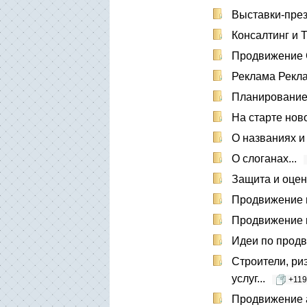
Выставки-пре
Консалтинг и 
Продвижени
Реклама Рекл
Планирование
На старте нов
О названиях и 
О слоганах...
Защита и оценк
Продвижение 
Продвижение 
Идеи по продв
Строители, ри
услуг...
+119
Продвижение а