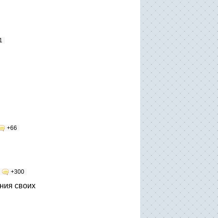
1
+66
+300
ния своих