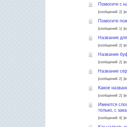
Помогите с н
[сообщений: 2]
[и
Помогите пож
[сообщений: 1]
[и
Название для
[сообщений: 2]
[и
Название бу
[сообщений: 2]
[и
Название сер
[сообщений: 2]
[и
Какое назван
[сообщений: 2]
[и
Имеются слож
только, с зак
[сообщений: 4]
[и
Как назвать 