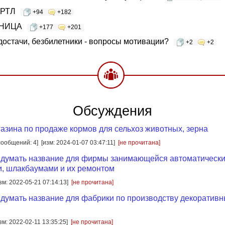
ТРТЛ
+94
+182
НИЦА
+177
+201
достачи, безбилетники - вопросы мотивации?
+2
+2
Обсуждения
азина по продаже кормов для сельхоз животных, зерна
сообщений: 4]
[изм: 2024-01-07 03:47:11]
[не прочитана]
идумать название для фирмы занимающейся автоматически
, шлакбаумами и их ремонтом
зм: 2022-05-21 07:14:13]
[не прочитана]
думать название для фабрики по производству декоративн
зм: 2022-02-11 13:35:25]
[не прочитана]