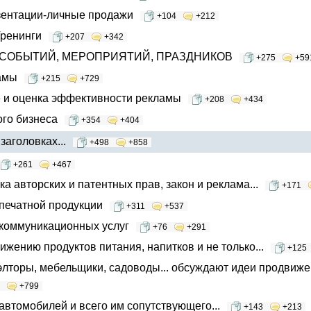
зентации-личные продажи
+104
+212
Тренинги
+207
+342
е СОБЫТИЙ, МЕРОПРИЯТИЙ, ПРАЗДНИКОВ
+275
+59
амы
+215
+729
 и оценка эффективности рекламы
+208
+434
ого бизнеса
+354
+404
заголовках...
+498
+858
+261
+467
а авторских и патентных прав, закон и реклама...
+171
печатной продукции
+311
+537
коммуникационных услуг
+76
+291
ижению продуктов питания, напитков и не только...
+125
элторы, мебельщики, садоводы... обсуждают идеи продвиже
+799
втомобилей и всего им сопутствующего...
+143
+213