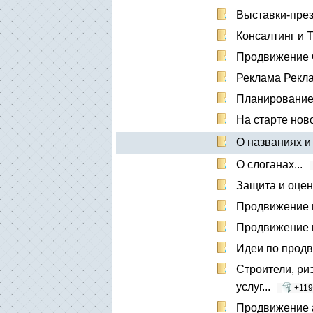
Выставки-пре
Консалтинг и 
Продвижени
Реклама Рекл
Планирование
На старте нов
О названиях и 
О слоганах...
Защита и оценк
Продвижение 
Продвижение 
Идеи по продв
Строители, ри
услуг...
+119
Продвижение а