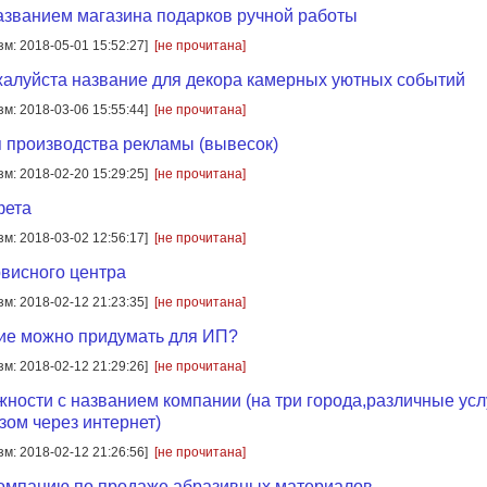
азванием магазина подарков ручной работы
зм: 2018-05-01 15:52:27]
[не прочитана]
алуйста название для декора камерных уютных событий
зм: 2018-03-06 15:55:44]
[не прочитана]
 производства рекламы (вывесок)
зм: 2018-02-20 15:29:25]
[не прочитана]
фета
зм: 2018-03-02 12:56:17]
[не прочитана]
висного центра
зм: 2018-02-12 21:23:35]
[не прочитана]
ие можно придумать для ИП?
зм: 2018-02-12 21:29:26]
[не прочитана]
ности с названием компании (на три города,различные услу
азом через интернет)
зм: 2018-02-12 21:26:56]
[не прочитана]
компанию по продаже абразивных материалов