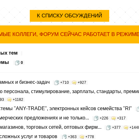
К СПИСКУ ОБСУЖДЕНИЙ
ЫЕ КОЛЛЕГИ, ФОРУМ СЕЙЧАС РАБОТАЕТ В РЕЖИМ
ных тем
темы
0
мных и бизнес-задач
+710
+927
 персонала, стимулирование, зарплаты, стандарты, премии
93
+1182
темы "ANY-TRADE", электронных кейсов семейства "RI"
мерческих предложениях и не только...
+226
+317
агазинов, торговых сетей, оптовых фирм...
+377
+144
ложных услуг и товаров
+363
+778