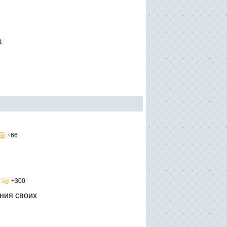
1
+66
+300
ния своих