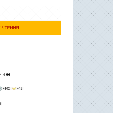
Е ЧТЕНИЯ
 и не
+162
+41
8