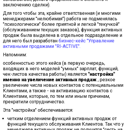
заключению сделки).
Для того чтобы эта, крайне ответственная (и многими
менеджерами "нелюбимая") работа не подменялась
"психологически" более приятной и легкой "текучкой"
(обслуживанием текущих заказов), функция активных
продаж была выделена в отдельное подразделение и
для него был разработан
бизнес-кейс "Управление
активными продажами "RI-ACTIVE".
Напомним:
особенностью этого кейса (в первую очередь,
входящих в него моделей "умных" зарплат, функций,
чек-листов качества работы) является
"настройка"
именно на увеличение активных продаж
, резкое
увеличение числа новых контактов с потенциальными
Клиентами, а также - на активизацию контактов с
Клиентами, которые, по тем или иным причинам,
прекратили сотрудничество.
Эта "настройка" обеспечивается:
четким отделением функций активных продаж от
функций текущего обслуживания Клиентов. Так что у
менеджера активных продаж не получится "сесть на