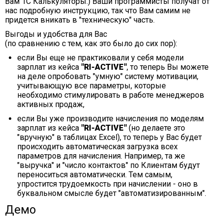
Вам 1С Калькуляторы.) Ваши программисты получат от
нас подробную инструкцию, так что Вам самим не
придется вникать в "техническую" часть.
Выгоды и удобства для Вас
(по сравнению с тем, как это было до сих пор):
если Вы еще не практиковали у себя модели
зарплат из кейса
"RI-ACTIVE"
, то теперь Вы можете
на деле опробовать "умную" систему мотивации,
учитывающую все параметры, которые
необходимо стимулировать в работе менеджеров
активных продаж,
если Вы уже производите начисления по моделям
зарплат из кейса
"RI-ACTIVE"
(но делаете это
"вручную" в таблицах Excel), то теперь у Вас будет
происходить автоматическая загрузка всех
параметров для начисления. Например, та же
"выручка" и "число контактов" по Клиентам будут
переноситься автоматически. Тем самым,
упростится трудоемкость при начислении - оно в
буквальном смысле будет "автоматизированным".
Демо