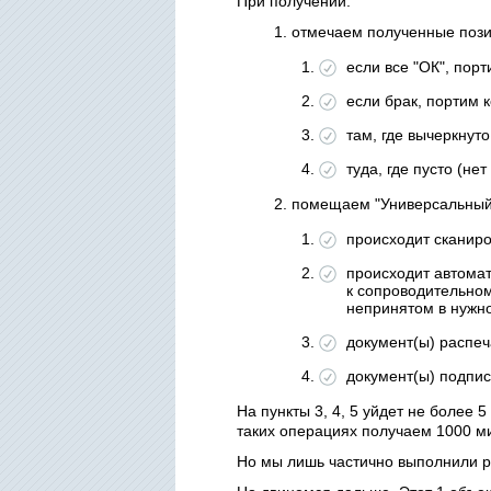
При получении:
отмечаем полученные позиц
если все "ОК", порти
если брак, портим ко
там, где вычеркнуто
туда, где пусто (н
помещаем "Универсальный Д
происходит сканиро
происходит автомат
к сопроводительном
непринятом в нужн
документ(ы) распе
документ(ы) подпи
На пункты 3, 4, 5 уйдет не более 5
таких операциях получаем 1000 мин
Но мы лишь частично выполнили р