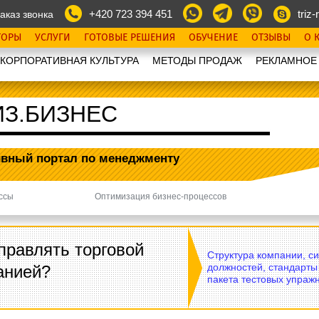
+420 723 394 451
triz-r
аказ звонка
ТОРЫ
УСЛУГИ
ГОТОВЫЕ РЕШЕНИЯ
ОБУЧЕНИЕ
ОТЗЫВЫ
О 
КОРПОРАТИВНАЯ КУЛЬТУРА
МЕТОДЫ ПРОДАЖ
РЕКЛАМНОЕ
ИЗ.БИЗНЕС
ивный портал
по менеджменту
ссы
Оптимизация бизнес-процессов
Next
правлять торговой
Структура компании, с
должностей, стандарты
анией?
пакета тестовых упражн