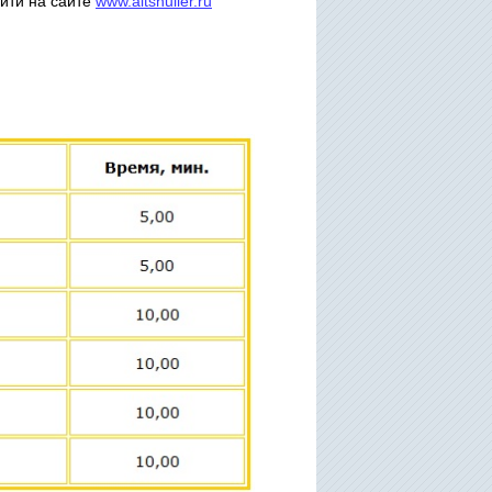
айти на сайте
www.altshuller.ru