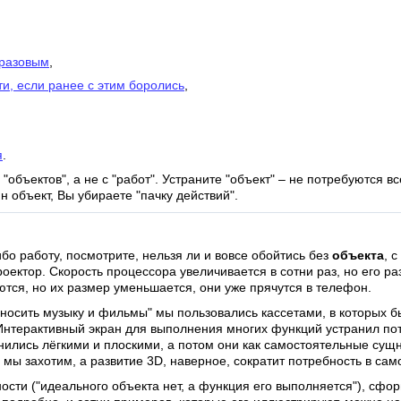
оразовым
,
ти, если ранее с этим боролись
,
я
.
объектов", а не с "работ". Устраните "объект" – не потребуются в
н объект, Вы убираете "пачку действий".
бо работу, посмотрите, нельзя ли и вовсе обойтись без
объекта
, 
роектор. Скорость процессора увеличивается в сотни раз, но его р
ся, но их размер уменьшается, они уже прячутся в телефон.
еносить музыку и фильмы" мы пользовались кассетами, в которых бы
терактивный экран для выполнения многих функций устранил потр
ились лёгкими и плоскими, а потом они как самостоятельные сущн
 мы захотим, а развитие 3D, наверное, сократит потребность в сам
ости ("идеального объекта нет, а функция его выполняется"), сф