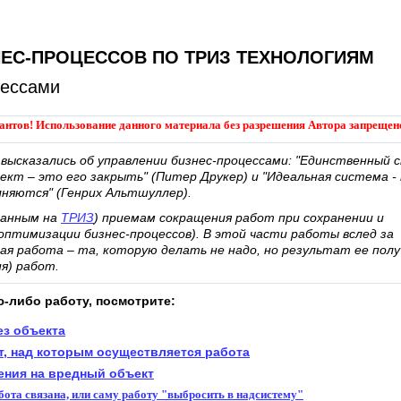
НЕС-ПРОЦЕССОВ ПО ТРИЗ ТЕХНОЛОГИЯМ
цессами
антов! Использование данного материала без разрешения Автора запрещен
 высказались об управлении бизнес-процессами: "Единственный 
т – это его закрыть" (Питер Друкер) и "Идеальная система -
лняются" (Генрих Альтшуллер).
ванным на
ТРИЗ
) приемам сокращения работ при сохранении и
оптимизации бизнес-процессов). В этой части работы вслед за
ая работа – та, которую делать не надо, но результат ее пол
я) работ.
ю-либо работу, посмотрите:
ез объекта
т, над которым осуществляется работа
рения на вредный объект
абота связана, или саму работу "выбросить в надсистему"