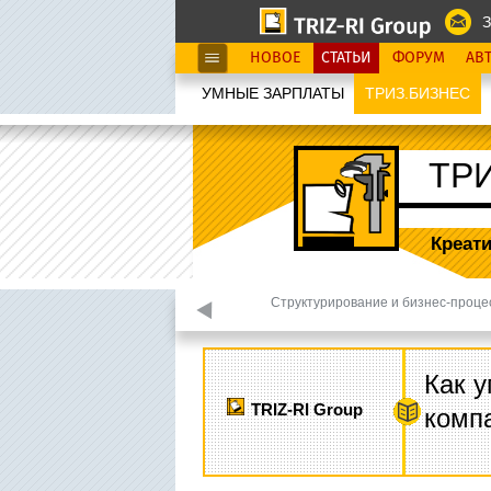
З
НОВОЕ
СТАТЬИ
ФОРУМ
АВ
УМНЫЕ ЗАРПЛАТЫ
ТРИЗ.БИЗНЕС
ТР
Креат
ртывание 2 уровня
Структурирование и бизнес-проце
Как у
TRIZ-RI Group
комп