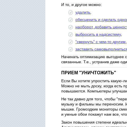
И то, и другое можно:
удалить
,
обесценить и сделать одн
наоборот, добавить ценнос
выбросить в надсистему
,
"свернуть" с чем-то другим
,
заставить самовыполнитьс
Начинать оптимизацию выгоднее с "
связанные. Т.е., устранив даже оди
ПРИЕМ "УНИЧТОЖИТЬ"
Если Вы хотите упростить какую-ли
Можно не мыть доску, когда есть п
повышаются. Компьютеры улучшают
Не так давно для того, чтобы "пер
музыку и фильмы мы переносим. Ин
мышке. Громоздкие мониторы смен
и умные обои покажут нам все, что
Закон повышения степени идеальн