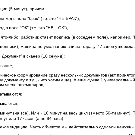
ии (5 минут), причем:
м код в поле "брак" (т.е. это "НЕ-БРАК"),
д в поле "ОК" (т.е. это "НЕ – ОК"),
 что-либо, работник ставит подпись (в соседнем поле), например, "
ет подписи), машина по умолчанию впишет фразу: "Иванов утверждае
окумент" в сканер (10 секунд):
вание;
ическое формирование сразу нескольких документов (акт принятог
у документу и т.д., - что хотим еще). А еще лучше 1 универсальный
ом числе экземпляров;
чатываются;
сываются;
 минут (на все). Или ~ 10 минут на весь цикл (вместо 50-ти минут). Т
ут или 17 часов (а не 84 часа).
екомендацию. Часть объектов мы действительно сделали ненужными