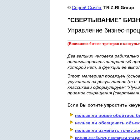
©
Сергей Сычёв
,
TRIZ-RI Group
"СВЕРТЫВАНИЕ" БИЗ
Управление бизнес-про
(Вниманию бизнес-тренеров и консульт
Два великих человека радикально
оптимизировать затратный проек
которой нет, а функции её выпо
Этот материал посвящен (осно
улучшении их результатов (т.е. 
классиками сформулируем: "Лучш
приемов сокращения (свертывани
Если Вы хотите упростить каку
нельзя ли вовсе обойтись б
нельзя ли обесценить объек
нельзя ли изменить точку з
нельзя ли объект, с которым эта р