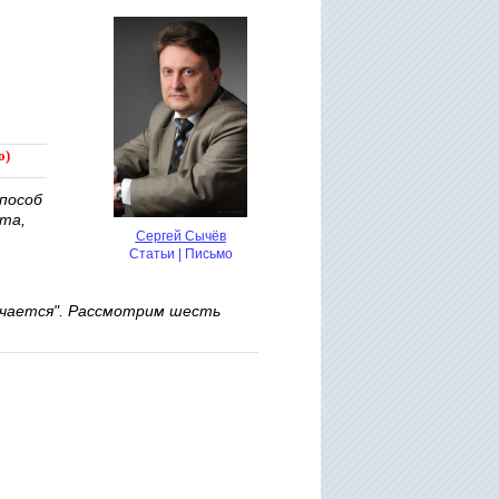
о)
способ
 та,
Сергей Сычёв
Статьи
|
Письмо
учается". Рассмотрим шесть