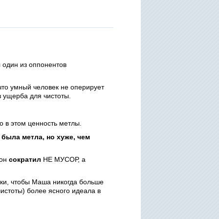
л один из оппонентов
что умный человек не оперирует
з ущерба для чистоты.
о в этом ценность метлы.
была метла, но хуже, чем
 он
сократил
НЕ МУСОР, а
рки, чтобы Маша никогда больше
чистоты) более ясного идеала в