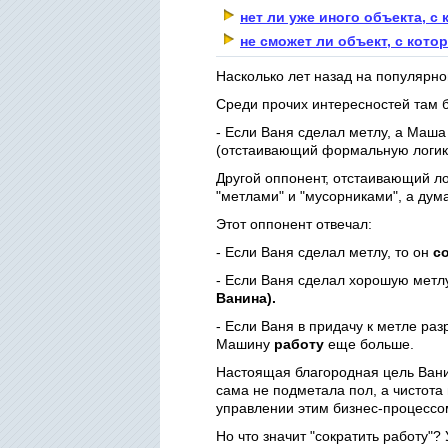
нет ли уже иного объекта, 
не сможет ли объект, с кот
Насколько лет назад на популярн
Среди прочих интересностей там б
- Если Ваня сделал метлу, а Маша
(отстаивающий формальную логик
Другой оппонент, отстаивающий ло
"метлами" и "мусорниками", а дум
Этот оппонент отвечал:
- Если Ваня сделал метлу, то он
с
- Если Ваня сделал хорошую метлу
Ванина).
- Если Ваня в придачу к метле ра
Машину
работу
еще больше.
Настоящая благородная цель Вани 
сама не подметала пол, а чистота
управлении этим бизнес-процессо
Но что значит "сократить работу"?