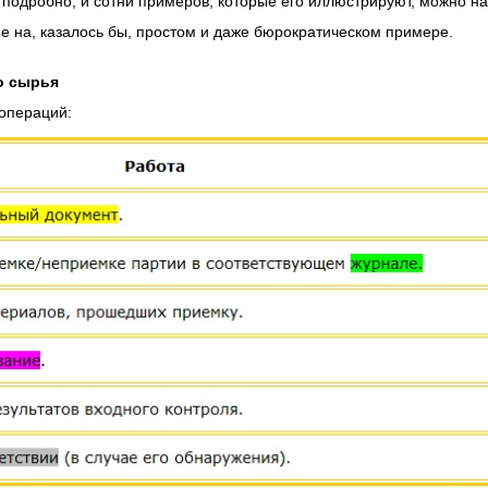
подробно, и сотни примеров, которые его иллюстрируют, можно н
е на, казалось бы, простом и даже бюрократическом примере.
о сырья
 операций: