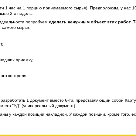
чти 1 час на 1 порцию принимаемого сырья). Предположим, у нас 1
льше 2-х недель.
м идеальности попробуем
сделать ненужным объект этих работ.
Т
 самого сырья.
т,
шедших приемку,
ого контроля,
разработать 1 документ вместо 6-ти, представляющий собой Карту
 его "УД" (универсальный документ).
ны у каждой позиции накладной. У каждой позиции, кроме того, ест