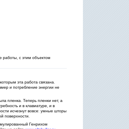
се работы, с этим объектом
с которым эта работа связана.
азмер и потребление энергии не
ла пленка. Теперь пленки нет, а
ебность и в клавиатуре, и в
ости исчезнут вовсе: умные шторы
ой поверхности.
ормулированный Генрихом