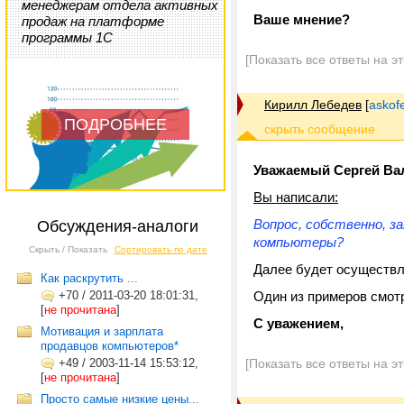
менеджерам отдела активных
Ваше мнение?
продаж на платформе
программы 1С
[Показать все ответы на э
Кирилл Лебедев
[
askof
ПОДРОБНЕЕ
Уважаемый Сергей Ва
Вы написали:
Вопрос, собственно, 
Обсуждения-аналоги
компьютеры?
Скрыть / Показать
Сортировать по дате
Далее будет осуществл
Как раскрутить ...
+70
/
2011-03-20 18:01:31,
Один из примеров смот
[
не прочитана
]
С уважением,
Мотивация и зарплата
продавцов компьютеров*
+49
/
2003-11-14 15:53:12,
[Показать все ответы на э
[
не прочитана
]
Просто самые низкие цены...