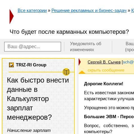
Все категории
»
Решение рекламных и бизнес-задач
»
К
Что будет после карманных компьютеров?
Уведомлять об
Ваш
изменениях
(пр
Сергей В. Сычев
[
sch@tr
TRIZ-RI Group
Как быстро внести
Дорогие Коллеги!
данные в
Есть известная законом
Калькулятор
характеристики улучша
зарплат
Упрощенно это можно пр
менеджеров?
Большие ЭВМ - Персонал
Вопрос, собственно, 
Начисление зарплат
компьютеры?