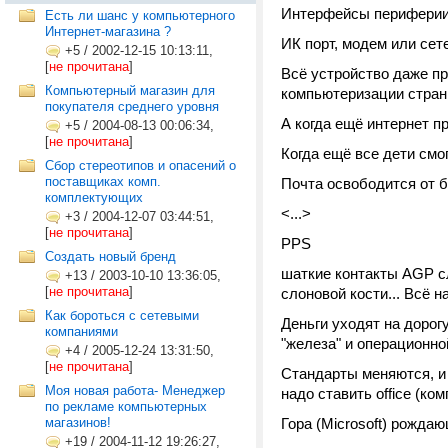
Интерфейсы периферии: 
Есть ли шанс у компьютерного
Интернет-магазина ?
ИК порт, модем или сете
+5
/
2002-12-15 10:13:11,
[
не прочитана
]
Всё устройство даже пр
Компьютерный магазин для
компьютеризации стран
покупателя среднего уровня
А когда ещё интернет п
+5
/
2004-08-13 00:06:34,
[
не прочитана
]
Когда ещё все дети смог
Сбор стереотипов и опасений о
поставщиках комп.
Почта освободится от 
комплектующих
<...>
+3
/
2004-12-07 03:44:51,
[
не прочитана
]
PPS
Создать новый бренд
шаткие контакты AGP сл
+13
/
2003-10-10 13:36:05,
[
не прочитана
]
слоновой кости... Всё н
Как бороться с сетевыми
Деньги уходят на дорогу
компаниями
"железа" и операционн
+4
/
2005-12-24 13:31:50,
[
не прочитана
]
Стандарты меняются, и 
Моя новая работа- Менеджер
надо ставить office (комп
по рекламе компьютерных
магазинов!
Гора (Microsoft) рожда
+19
/
2004-11-12 19:26:27,