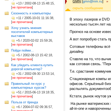
GMN
[
gmn@nm.ru
]
»
+13
/
2002-08-13 15:48:15,
[
не прочитана
]
Сезонность и компьютеры
+11
/
2005-10-01 11:16:38,
В эпоху лазеров и DVD
[
не прочитана
]
несколько тысяч лет на
Хочу узнать мнения
Прогноз на основе изве
посетителей компьютерных
выставок
А вот попробую стать п
+5
/
2020-02-02 15:59:26,
[
не прочитана
]
Сотовые телефоны всё 
Пойди пойми...
дизайну.
+5
/
2002-08-13 15:42:18,
Ставлю на то, что вычи
[
не прочитана
]
как сотовая связь. "Пер
Как убедить клиента купить
дорогой компьютер?
Т.е. срастание коммуни
+31
/
2002-09-30 13:53:14,
[
не прочитана
]
Стационарные компы или 
офисов. Серьёзный бизн
Правильный ли курс у
компьютерных курсов?
распылять документооб
+51
/
2015-06-13 19:18:35,
Кстати, рынок ноутов уж
[
не прочитана
]
Польза от бренда
На рынке материнских 
+6
/
2004-07-02 09:36:57,
all-in-one и наворочен
[
не прочитана
]