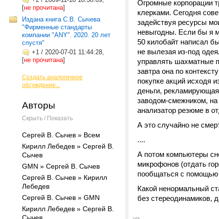
Огромные корпорации т
[
не прочитана
]
клерками. Сегодня сов
Издана книга С.В. Сычева
задействуя ресурсы мощ
"Фирменные стандарты
невыгодны. Если бы я м
компании "ANY". 2020. 20 лет
50 килобайт написал бы
спустя"
не вылезая из-под одея
+1
/
2020-07-01 11:44:28,
[
не прочитана
]
управлять шахматные п
завтра она по контекст
Создать аналогичное
покупке акций исходя и
обсуждение...
деньги, рекламирующая
заводом-смежником, на 
Авторы
анализатор резюме в отд
Скрыть / Показать
А это случайно не сме
Сергей В. Сычев » Всем
....
Кирилл Лебедев » Сергей В.
А потом компьютеры сн
Сычев
микрофонов (отдать гор
GMN » Сергей В. Сычев
пообщаться с помощью 
Сергей В. Сычев » Кирилл
Лебедев
Какой ненормальный ст
Сергей В. Сычев » GMN
без стереодинамиков, 
Кирилл Лебедев » Сергей В.
Сычев