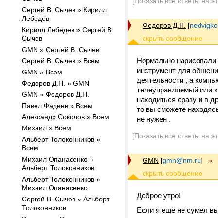
[Показать все ответы на э
Сергей В. Сычев » Кирилл
Лебедев
Федоров Д.Н.
[
nedvigk
Кирилл Лебедев » Сергей В.
Сычев
GMN » Сергей В. Сычев
Нормально нарисовали .
Сергей В. Сычев » Всем
инструмент для общения
GMN » Всем
деятельности , а компь
Федоров Д.Н. » GMN
телеуправляемый или ка
GMN » Федоров Д.Н.
находиться сразу и в д
Павел Фадеев » Всем
то вы сможете находясь
Александр Соколов » Всем
не нужен .
Михаил » Всем
[Показать все ответы на э
Альберт Толоконников »
Всем
Михаил Опанасенко »
GMN
[
gmn@nm.ru
]
»
Альберт Толоконников
Альберт Толоконников »
Михаил Опанасенко
Доброе утро!
Сергей В. Сычев » Альберт
Толоконников
Если я ещё не сумел вы