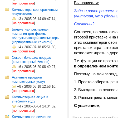
Вы написали:
[
не прочитана
]
Компьютеры корпоративным
Задачи ранее решаемые
покупателям
учитывая, что удельн
+3
/
2005-06-14 09:47:14,
[
не прочитана
]
Согласны?
Бюджетная рекламная
Согласен, но лишь отча
компания для фирмы
игровой приставке и на
обслуживающей компьютеры
(корпоративные клиенты)
этих компьютеров свои 
+4
/
2007-07-18 05:51:30,
приставок игра - это о
[
не прочитана
]
позволяет играть в доро
Секрет больших продаж
Т.е. функции не прост
(компьютерный бизнес)
в определенном конте
+6
/
2005-05-20 08:49:27,
[
не прочитана
]
Поэтому, на мой взгляд,
Активные продажи
компьютерных услуг
Просто собирать реш
+8
/
2006-06-19 12:56:10,
Выходить на основе 
[
не прочитана
]
Компьютерная акция к
Рассматривать механ
учебному году
С уважением,
+4
/
2006-08-04 14:34:52,
[
не прочитана
]
Компьютерное обучение.
[Нет ответов на это сообщ