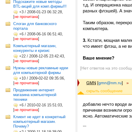
Подскажите новые методы
т.д. И операционка наша
BTL-акций для комп.фирмы!!!
разных флэшей). А зна
+3
/
2008-01-23 06:32:28,
[
не прочитана
]
Таким образом, перекро
Слоган для банковского
компьютера.
портала
+6
/
2008-06-16 06:51:40,
[
не прочитана
]
3.
Кстати, мощная мален
Компьютерный магазин,
что имеет флэш, а не ви
конкуренты и кризис
+22
/
2008-12-05 23:42:43,
Ваше мнение?
[
не прочитана
]
Нужны новые рекламные идеи
[Нет ответов на это сообщ
для компьютерной фирмы
+10
/
2009-02-02 09:35:06,
GMN
[
gmn@nm.ru
]
»
[
не прочитана
]
Продвижение интернет
магазина компьютерной
техники
добавлю нечто вроде ан
+6
/
2010-02-16 15:51:03,
[
не прочитана
]
причинам возникли огро
ясно. Автоматические 
Клиент не идет в конкретный
компьютерный магазин.
...
Почему?
+2
/
2009-11-18 18:38:09,