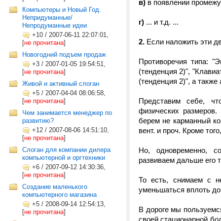
в)
в появлении промежут
Компьютеры и Новый Год.
Непридуманные/
г)
... и т.д. ...
Непродуманные идеи
+10
/
2007-06-11 22:07:01,
2.
Если наложить эти две
[
не прочитана
]
Новогодний подъем продаж
Противоречия типа: "
+3
/
2007-01-05 19:54:51,
(тенденция 2)", "Клави
[
не прочитана
]
(тенденция 2)", а такж
Живой и активный слоган
+5
/
2007-04-04 08:06:58,
Представим себе, чт
[
не прочитана
]
физических размеров.
Чем занимается менеджер по
берем не карманный ко
развитию?
+12
/
2007-08-06 14:51:10,
вент. и проч. Кроме тог
[
не прочитана
]
Слоган для компании дилера
Но, одновременно, с
компьютерной и оргтехники
развиваем дальше его 
+6
/
2007-09-12 14:30:36,
[
не прочитана
]
То есть, снимаем с н
Создание маленького
уменьшаться вплоть до 
компьютерного магазина
+5
/
2008-09-14 12:54:13,
В дороге мы пользуемс
[
не прочитана
]
своей стационарной бо