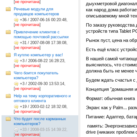
[
не прочитана
]
дыухметровой диагональ
Речевые модули для
как народ дома работае
продавцов компьютеров
описываемому мной тех
+36
/
2007-06-16 00:20:48,
[
не прочитана
]
По заказу руководства
устройств типа Tablet P
Привлечение клиентов с
помощью почтовой рассылки
Рынок пуст, цена на об
+31
/
2007-08-08 17:38:08,
[
не прочитана
]
Есть ещё класс устройс
Я куплю компьютер у вас!
В нашей самой читающей
+3
/
2006-08-22 16:28:23,
выяснилось, что стоимо
[
не прочитана
]
должна быть не менее ч
Чего боится покупатель
компьютера?
Будем ждать счастья с 
+3
/
2002-09-30 13:53:14,
[
не прочитана
]
Концепция "домашняя и 
Help на тему корпоративного и
Формат: обычная книга
оптового клиента
+19
/
2003-02-12 18:32:08,
Экран: как у Palm... раз
[
не прочитана
]
Питание: Адаптер, бата
Что будет после карманных
компьютеров?
память: Энергонезависи
+33
/
2008-03-15 14:39:22,
drive (никаких проблем
[
не прочитана
]