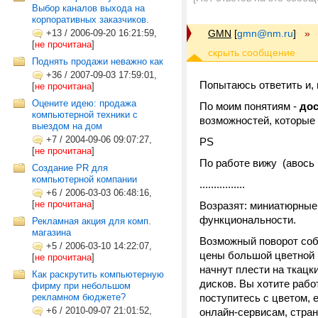
Выбор каналов выхода на
корпоративных заказчиков.
+13
/
2006-09-20 16:21:59,
GMN
[
gmn@nm.ru
]
»
[
не прочитана
]
Поднять продажи неважно как
+36
/
2007-09-03 17:59:01,
Попытаюсь ответить и,
[
не прочитана
]
Оцените идею: продажа
По моим понятиям -
до
компьютерной техники с
возможностей, которые 
выездом на дом
+7
/
2004-09-06 09:07:27,
PS
[
не прочитана
]
По работе вижу (авось
Создание PR для
компьютерной компании
................
+6
/
2006-03-03 06:48:16,
[
не прочитана
]
Возразят: миниатюрные 
функциональности.
Рекламная акция для комп.
магазина
Возможный поворот соб
+5
/
2006-03-10 14:22:07,
цены большой цветной 
[
не прочитана
]
начнут плести на ткац
Как раскрутить компьютерную
дисков. Вы хотите рабо
фирму при небольшом
рекламном бюджете?
поступитесь с цветом, 
+6
/
2010-09-07 21:01:52,
онлайн-сервисам, стран