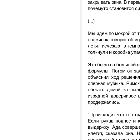
закрывать окна. В перв
почемуто становится си
(...)
Мы идем по мокрой от т
снежинок, говорит об и
летят, исчезают в темн
толкнули и коробка упа
Это было на большой пе
формулы. Потом он зая
объяснил ход решения
оперная музыка. Римск
сбегать домой за пыл
изрядной доверчивост
продержались.
"Происходит что-то стр
Если рукав поднести к
выдержку: Ада совершен
улетит, сказала она.
положено: Антенна вста