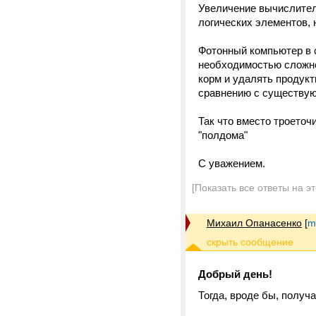
Увеличение вычислител
логических элементов, 
Фотонный компьютер в 
необходимостью сложне
корм и удалять продукт
сравнению с существу
Так что вместо троеточ
"полдома"
С уважением.
[Показать все ответы на э
Михаил Опанасенко
[
m
Добрый день!
Тогда, вроде бы, получ