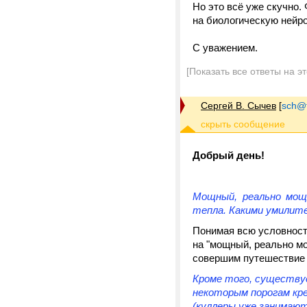
Но это всё уже скучно.
на биологическую нейр
С уважением.
[Показать все ответы на э
Сергей В. Сычев
[
sch@tr
Добрый день!
Мощный, реально мощ
тепла.
Какими умилите
Понимая всю условность
на "мощный, реально м
совершим путешествие 
Кроме того, существуе
некоторым порогам кр
(куллеры уже занимаю