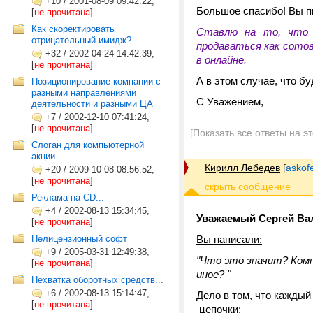
+10
/
2001-08-09 09:42:22,
Большое спасибо! Вы п
[
не прочитана
]
Как скоректировать
Ставлю на то, что в
отрицательный имидж?
продаваться как сотов
+32
/
2002-04-24 14:42:39,
в онлайне.
[
не прочитана
]
А в этом случае, что б
Позиционирование компании с
разными направлениями
С Уважением,
деятельности и разными ЦА
+7
/
2002-12-10 07:41:24,
[
не прочитана
]
[Показать все ответы на э
Слоган для компьютерной
акции
Кирилл Лебедев
[
askof
+20
/
2009-10-08 08:56:52,
[
не прочитана
]
Реклама на CD...
+4
/
2002-08-13 15:34:45,
Уважаемый Сергей Ва
[
не прочитана
]
Нелицензионный софт
Вы написали:
+9
/
2005-03-31 12:49:38,
"Что это значит? Ком
[
не прочитана
]
иное? "
Нехватка оборотных средств...
+6
/
2002-08-13 15:14:47,
Дело в том, что каждый
[
не прочитана
]
цепочки: