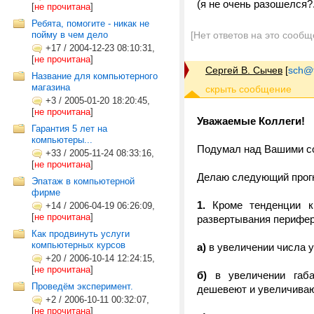
(я не очень разошелся?.
[
не прочитана
]
Ребята, помогите - никак не
пойму в чем дело
[Нет ответов на это сообщ
+17
/
2004-12-23 08:10:31,
[
не прочитана
]
Сергей В. Сычев
[
sch@tr
Название для компьютерного
магазина
+3
/
2005-01-20 18:20:45,
[
не прочитана
]
Уважаемые Коллеги!
Гарантия 5 лет на
компьютеры...
Подумал над Вашими со
+33
/
2005-11-24 08:33:16,
[
не прочитана
]
Делаю следующий прог
Эпатаж в компьютерной
фирме
1.
Кроме тенденции к 
+14
/
2006-04-19 06:26:09,
[
не прочитана
]
развертывания перифер
Как продвинуть услуги
компьютерных курсов
а)
в увеличении числа у
+20
/
2006-10-14 12:24:15,
[
не прочитана
]
б)
в увеличении габа
Проведём эксперимент.
дешевеют и увеличивают
+2
/
2006-10-11 00:32:07,
[
не прочитана
]