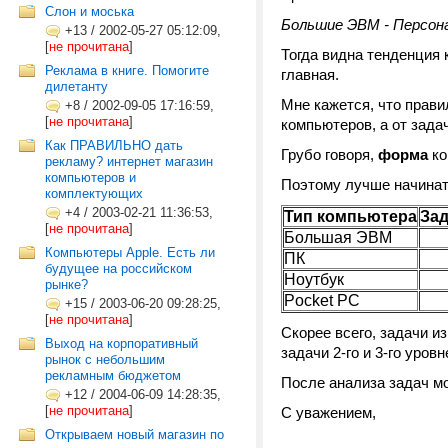
Слон и моська
Большие ЭВМ - Персоналки
+13
/
2002-05-27 05:12:09,
[
не прочитана
]
Тогда видна тенденция 
Реклама в книге. Помогите
главная.
дилетанту
Мне кажется, что прави
+8
/
2002-09-05 17:16:59,
[
не прочитана
]
компьютеров, а от зада
Как ПРАВИЛЬНО дать
Грубо говоря,
форма
ко
рекламу? интернет магазин
компьютеров и
Поэтому лучше начинать
комплектующих
+4
/
2003-02-21 11:36:53,
Тип компьютера
За
[
не прочитана
]
Большая ЭВМ
Компьютеры Apple. Есть ли
ПК
будущее на российском
Ноутбук
рынке?
Pocket PC
+15
/
2003-06-20 09:28:25,
[
не прочитана
]
Скорее всего, задачи и
Выход на корпоративный
задачи 2-го и 3-го уров
рынок с небольшим
рекламным бюджетом
После анализа задач м
+12
/
2004-06-09 14:28:35,
[
не прочитана
]
С уважением,
Открываем новый магазин по