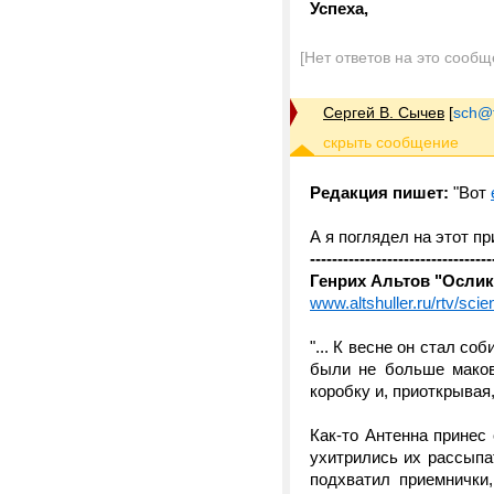
Успеха,
[Нет ответов на это сообщ
Сергей В. Сычев
[
sch@tr
Редакция пишет:
"Вот
А я поглядел на этот пр
---------------------------------
Генрих Альтов "Ослик
www.altshuller.ru/rtv/scie
"... К весне он стал с
были не больше маков
коробку и, приоткрывая
Как-то Антенна принес
ухитрились их рассыпат
подхватил приемнички