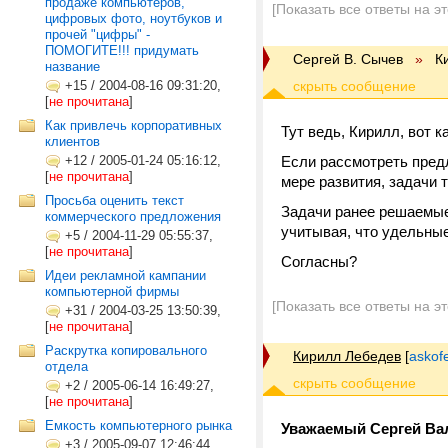
продаже компьютеров,
[Показать все ответы на э
цифровых фото, ноутбуков и
прочей "цифры" -
ПОМОГИТЕ!!! придумать
Сергей В. Сычев
»
К
название
+15
/
2004-08-16 09:31:20,
[
не прочитана
]
Как привлечь корпоративных
Тут ведь, Кирилл, вот ка
клиентов
+12
/
2005-01-24 05:16:12,
Если рассмотреть предл
[
не прочитана
]
мере развития, задачи
Просьба оценить текст
Задачи ранее решаемые
коммерческого предложения
учитывая, что удельные
+5
/
2004-11-29 05:55:37,
[
не прочитана
]
Согласны?
Идеи рекламной кампании
компьютерной фирмы
[Показать все ответы на э
+31
/
2004-03-25 13:50:39,
[
не прочитана
]
Раскрутка копировального
Кирилл Лебедев
[
askof
отдела
+2
/
2005-06-14 16:49:27,
[
не прочитана
]
Емкость компьютерного рынка
Уважаемый Сергей Ва
+3
/
2005-09-07 12:46:44,