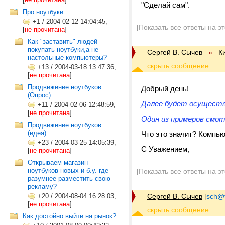
"Сделай сам".
Про ноутбуки
+1
/
2004-02-12 14:04:45,
[Показать все ответы на э
[
не прочитана
]
Как "заставить" людей
покупать ноутбуки,а не
Сергей В. Сычев
»
К
настольные компьютеры?
+13
/
2004-03-18 13:47:36,
[
не прочитана
]
Продвижение ноутбуков
Добрый день!
(Опрос)
Далее будет осуществ
+11
/
2004-02-06 12:48:59,
[
не прочитана
]
Один из примеров см
Продвижение ноутбуков
(идея)
Что это значит? Компь
+23
/
2004-03-25 14:05:39,
С Уважением,
[
не прочитана
]
Открываем магазин
ноутбуков новых и б.у. где
[Показать все ответы на э
разумнее разместить свою
рекламу?
+20
/
2004-08-04 16:28:03,
Сергей В. Сычев
[
sch@tr
[
не прочитана
]
Как достойно выйти на рынок?