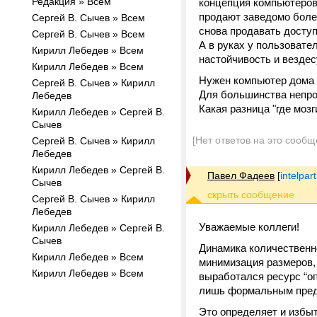
Редакция » Всем
концепция компьютеров 
продают заведомо более
Сергей В. Сычев » Всем
снова продавать доступ
Сергей В. Сычев » Всем
А в руках у пользовате
Кирилл Лебедев » Всем
настойчивость и вездес
Кирилл Лебедев » Всем
Нужен компьютер дома -
Сергей В. Сычев » Кирилл
Для большинства непро
Лебедев
Какая разница "где моз
Кирилл Лебедев » Сергей В.
Сычев
[Нет ответов на это сообщ
Сергей В. Сычев » Кирилл
Лебедев
Кирилл Лебедев » Сергей В.
Павел Фадеев
[
intelpar
Сычев
Сергей В. Сычев » Кирилл
Лебедев
Уважаемые коллеги!
Кирилл Лебедев » Сергей В.
Сычев
Динамика количественн
Кирилл Лебедев » Всем
минимизация размеров, 
Кирилл Лебедев » Всем
выработался ресурс “о
лишь формальным предс
Это определяет и избы