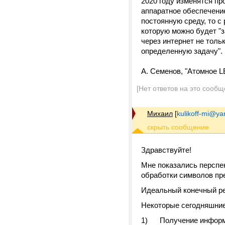
2020 году изменятся п
аппаратное обеспечение
постоянную среду, то с
которую можно будет "з
через интернет не тольк
определенную задачу".
А. Семенов, "Атомное LE
[Нет ответов на это сообщ
Михаил
[
kulikoff-mi@ya
Здравствуйте!
Мне показались перспе
обработки символов пр
Идеальный конечный рез
Некоторые сегодняшние
1) Получение информа