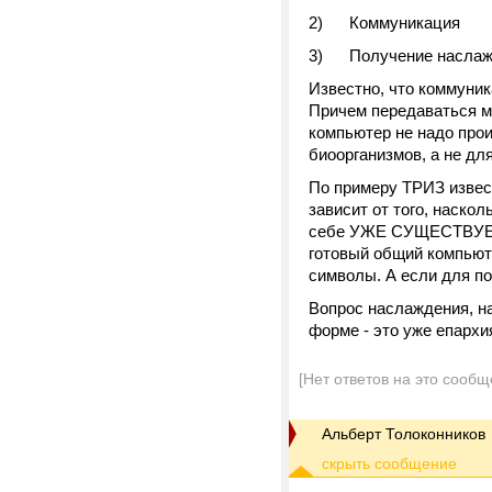
2) Коммуникация
3) Получение наслажде
Известно, что коммуни
Причем передаваться м
компьютер не надо прои
биоорганизмов, а не для
По примеру ТРИЗ извест
зависит от того, наскол
себе УЖЕ СУЩЕСТВУЕТ н
готовый общий компьют
символы. А если для п
Вопрос наслаждения, на
форме - это уже епархи
[Нет ответов на это сообщ
Альберт Толоконников