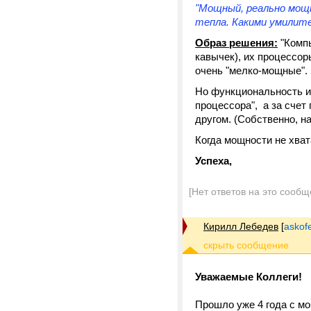
"Мощный, реально мощ
тепла. Какими умилител
Образ решения:
"Компь
кавычек), их процессор
очень "мелко-мощные". 
Но функциональность и 
процессора", а за счет
другом. (Собственно, н
Когда мощности не хва
Успеха,
[Нет ответов на это сообщ
Кирилл Лебедев
[
askof
Уважаемые Коллеги!
Прошло уже 4 года с мо