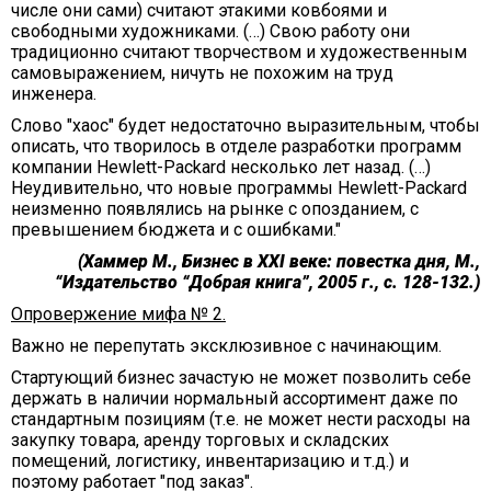
числе они сами) считают этакими ковбоями и
свободными художниками. (…) Свою работу они
традиционно считают творчеством и художественным
самовыражением, ничуть не похожим на труд
инженера.
Слово "хаос" будет недостаточно выразительным, чтобы
описать, что творилось в отделе разработки программ
компании Hewlett-Packard несколько лет назад. (…)
Неудивительно, что новые программы Hewlett-Packard
неизменно появлялись на рынке с опозданием, с
превышением бюджета и с ошибками."
(Хаммер М., Бизнес в XXI веке: повестка дня, М.,
“Издательство “Добрая книга”, 2005 г., с. 128-132.)
Опровержение мифа № 2.
Важно не перепутать эксклюзивное с начинающим.
Стартующий бизнес зачастую не может позволить себе
держать в наличии нормальный ассортимент даже по
стандартным позициям (т.е. не может нести расходы на
закупку товара, аренду торговых и складских
помещений, логистику, инвентаризацию и т.д.) и
поэтому работает "под заказ".