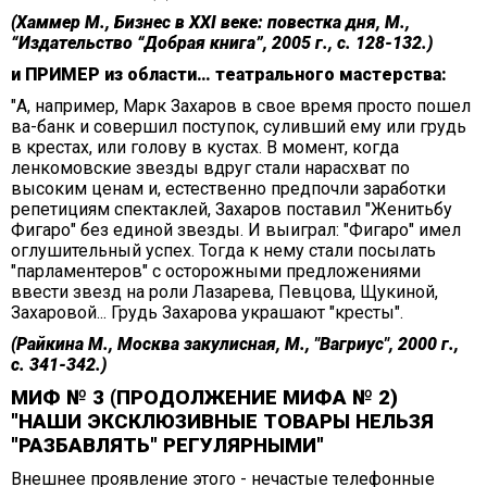
(Хаммер М., Бизнес в XXI веке: повестка дня, М.,
“Издательство “Добрая книга”, 2005 г., с. 128-132.)
и ПРИМЕР из области… театрального мастерства:
"А, например, Марк Захаров в свое время просто пошел
ва-банк и совершил поступок, суливший ему или грудь
в крестах, или голову в кустах. В момент, когда
ленкомовские звезды вдруг стали нарасхват по
высоким ценам и, естественно предпочли заработки
репетициям спектаклей, Захаров поставил "Женитьбу
Фигаро" без единой звезды. И выиграл: "Фигаро" имел
оглушительный успех. Тогда к нему стали посылать
"парламентеров" с осторожными предложениями
ввести звезд на роли Лазарева, Певцова, Щукиной,
Захаровой... Грудь Захарова украшают "кресты".
(Райкина М., Москва закулисная, М., "Вагриус", 2000 г.,
с. 341-342.)
МИФ № 3 (ПРОДОЛЖЕНИЕ МИФА № 2)
"НАШИ ЭКСКЛЮЗИВНЫЕ ТОВАРЫ НЕЛЬЗЯ
"РАЗБАВЛЯТЬ" РЕГУЛЯРНЫМИ"
Внешнее проявление этого - нечастые телефонные