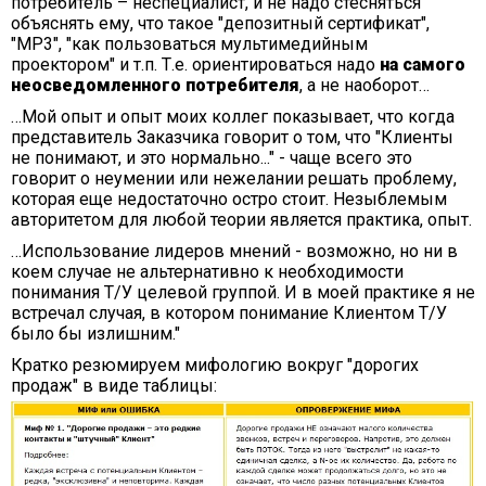
потребитель – неспециалист, и не надо стесняться
объяснять ему, что такое "депозитный сертификат",
"MP3", "как пользоваться мультимедийным
проектором" и т.п. Т.е. ориентироваться надо
на самого
неосведомленного потребителя
, а не наоборот…
…Мой опыт и опыт моих коллег показывает, что когда
представитель Заказчика говорит о том, что "Клиенты
не понимают, и это нормально..." - чаще всего это
говорит о неумении или нежелании решать проблему,
которая еще недостаточно остро стоит. Незыблемым
авторитетом для любой теории является практика, опыт.
…Использование лидеров мнений - возможно, но ни в
коем случае не альтернативно к необходимости
понимания Т/У целевой группой. И в моей практике я не
встречал случая, в котором понимание Клиентом Т/У
было бы излишним."
Кратко резюмируем мифологию вокруг "дорогих
продаж" в виде таблицы: