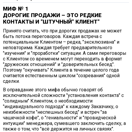
МИФ № 1
ДОРОГИЕ ПРОДАЖИ – ЭТО РЕДКИЕ
КОНТАКТЫ И "ШТУЧНЫЙ" КЛИЕНТ"
Принято считать, что при дорогих продажах не может
быть потока переговоров. Каждая встреча с
потенциальным Клиентом – редка, "эксклюзивна" и
неповторима. Каждая требует предварительного
"изучения" и "проработки" ситуации. А сами переговоры
с Клиентом со временем могут переходить в формат
"дружеских отношений" и "доверительных бесед".
Поэтому "окучивать" Клиента в течение целого года
считается естественным циклом "созревания" одной
сделки.
В оправдание этого мифа обычно говорят об
исключительной сложности "установления контакта" с
"солидным" Клиентом, о необходимости
"индивидуального подхода" к каждому Заказчику, о
неизбежности "неспешных бесед" и встреч "за
чашечкой кофе", о "гениальности" и "провидческой
интуиции" менеджера, сумевшего заключить сделку, а
также о том, что "всё держится на личных связях".