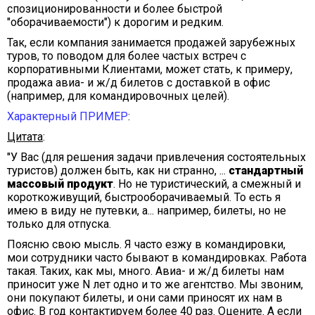
спозиционированности и более быстрой
"оборачиваемости") к дорогим и редким.
Так, если компания занимается продажей зарубежных
туров, то поводом для более частых встреч с
корпоративными Клиентами, может стать, к примеру,
продажа авиа- и ж/д билетов с доставкой в офис
(например, для командировочных целей).
Характерный ПРИМЕР
:
Цитата
:
"У Вас (для решения задачи привлечения состоятельных
туристов) должен быть, как ни странно, ...
стандартный
массовый продукт
. Но не туристический, а смежный и
короткоживущий, быстрооборачиваемый. То есть я
имею в виду не путевки, а... например, билеты, но не
только для отпуска.
Поясню свою мысль. Я часто езжу в командировки,
мои сотрудники часто бывают в командировках. Работа
такая. Таких, как мы, много. Авиа- и ж/д билеты нам
приносит уже N лет одно и то же агентство. Мы звоним,
они покупают билеты, и они сами приносят их нам в
офис. В год контактируем более 40 раз. Оцените. А если