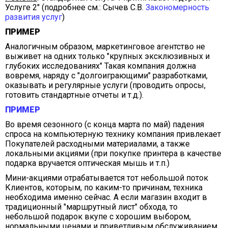
Услуге 2" (подробнее см.: Сычев С.В.
Закономерность
развития услуг
)
ПРИМЕР
Аналогичным образом, маркетинговое агентство не
выживет на одних только "крупных эксклюзивных и
глубоких исследованиях" Такая компания должна
вовремя, наряду с "долгоиграющими" разработками,
оказывать и регулярные услуги (проводить опросы,
готовить стандартные отчеты и т.д.).
ПРИМЕР
Во время сезонного (с конца марта по май) падения
спроса на компьютерную технику компания привлекает
Покупателей расходными материалами, а также
локальными акциями (при покупке принтера в качестве
подарка вручается оптическая мышь и т.п.)
Мини-акциями отрабатывается тот небольшой поток
Клиентов, которым, по каким-то причинам, техника
необходима именно сейчас. А если магазин входит в
традиционный "маршрутный лист" обхода, то
небольшой подарок вкупе с хорошим выбором,
нормальными ценами и приветливым обслуживанием