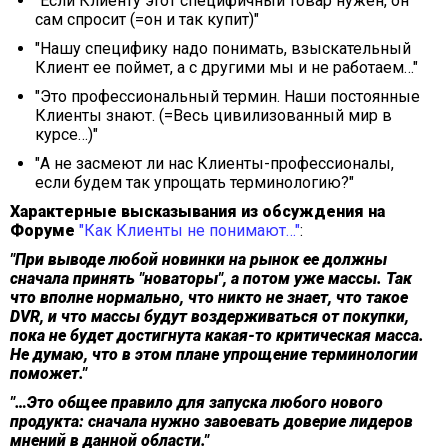
"Если Клиенту этот специфичный товар нужен, он
сам спросит (=он и так купит)"
"Нашу специфику надо понимать, взыскательный
Клиент ее поймет, а с другими мы и не работаем…"
"Это профессиональный термин. Наши постоянные
Клиенты знают. (=Весь цивилизованный мир в
курсе…)"
"А не засмеют ли нас Клиенты-профессионалы,
если будем так упрощать терминологию?"
Характерные высказывания из обсуждения на
Форуме
"Как Клиенты не понимают…"
:
"При выводе любой новинки на рынок ее должны
сначала принять "новаторы", а потом уже массы. Так
что вполне нормально, что никто не знает, что такое
DVR, и что массы будут воздерживаться от покупки,
пока не будет достигнута какая-то критическая масса.
Не думаю, что в этом плане упрощение терминологии
поможет."
"…Это общее правило для запуска любого нового
продукта: сначала нужно завоевать доверие лидеров
мнений в данной области."