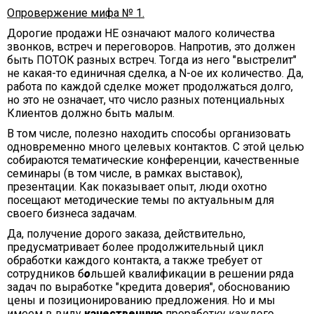
Опровержение мифа № 1.
Дорогие продажи НЕ означают малого количества
звонков, встреч и переговоров. Напротив, это должен
быть ПОТОК разных встреч. Тогда из него "выстрелит"
не какая-то единичная сделка, а N-ое их количество. Да,
работа по каждой сделке может продолжаться долго,
но это не означает, что число разных потенциальных
Клиентов должно быть малым.
В том числе, полезно находить способы организовать
одновременно много целевых контактов. С этой целью
собираются тематические конференции, качественные
семинары (в том числе, в рамках выставок),
презентации. Как показывает опыт, люди охотно
посещают методические темы по актуальным для
своего бизнеса задачам.
Да, получение дорого заказа, действительно,
предусматривает более продолжительный цикл
обработки каждого контакта, а также требует от
сотрудников б
о
льшей квалификации в решении ряда
задач по выработке "кредита доверия", обоснованию
цены и позиционированию предложения. Но и мы
имеем в виду
качественную
проработку каждого