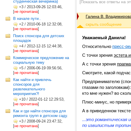
студенческая вечеринка)
[Показать все ответы на э
+3
/
2013-09-26 12:03:46,
[
не прочитана
]
Галина В. Владимиров
В начале пути..
+2
/
2010-06-18 12:32:08,
[
не прочитана
]
Поиск спонсора для детских
Уважаемый Данила!
площадок
+4
/
2012-12-15 12:44:38,
Относительно
пресс-ре
[
не прочитана
]
С точки зрения
эстета 
Коммерческое предложение на
социальную тему
А с точки зрения
прагма
+5
/
2006-06-19 09:56:56,
Смотрите, какой подчас
[
не прочитана
]
Как найти и привлечь
Предпринимателю (спон
спонсоров для
глазами по заголовкам):
развлекательного
кто мне нужен? во сколь
мероприятия?!
+10
/
2022-01-12 12:29:53,
Плюс-минус, но пример
[
не прочитана
]
А в приведенном текст
Как и где найти спонсора для
ремонта групп в детском саду.
...это романтическая 
+3
/
2008-09-24 23:47:32,
по извилистым тропин
[
не прочитана
]