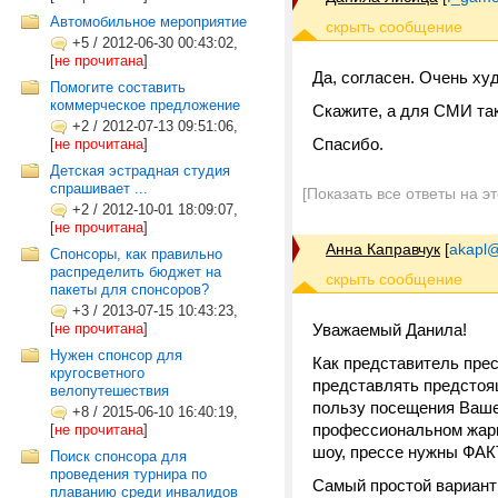
Автомобильное мероприятие
+5
/
2012-06-30 00:43:02,
[
не прочитана
]
Да, согласен. Очень х
Помогите составить
коммерческое предложение
Скажите, а для СМИ так
+2
/
2012-07-13 09:51:06,
Спасибо.
[
не прочитана
]
Детская эстрадная студия
спрашивает ...
[Показать все ответы на э
+2
/
2012-10-01 18:09:07,
[
не прочитана
]
Анна Каправчук
[
akapl@
Спонсоры, как правильно
распределить бюджет на
пакеты для спонсоров?
+3
/
2013-07-15 10:43:23,
[
не прочитана
]
Уважаемый Данила!
Нужен спонсор для
Как представитель прес
кругосветного
представлять предстоя
велопутешествия
пользу посещения Вашег
+8
/
2015-06-10 16:40:19,
профессиональном жарго
[
не прочитана
]
шоу, прессе нужны ФА
Поиск спонсора для
проведения турнира по
Самый простой вариант 
плаванию среди инвалидов