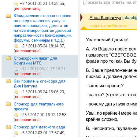
[Показать все ответы на э
+2
/
2011-01-31 14:38:55,
[
не прочитана
]
Юридическая сторона вопроса
Анна Каправчук
[
akapl@
по предоставлению услуг в
поиске спонсоров, делегатов
на event-мероприятия деловой
направленности (конференции,
Уважаемый Данила!
форумы, семинары и т.д.).)
+2
/
2011-05-24 18:14:37,
А. Из Вашего пресс-рел
[
не прочитана
]
называете "СВЕТОВОЕ шо
Спонсорский пакет для
фраза про то, как Вы б
Компании МТС
+11
/
2011-06-11 17:18:21,
Б. Ваше предложение н
[
не прочитана
]
письмо и должен долож
Как привлечь спонсора для
- сколько просят?
Дня Нептуна
+2
/
2011-06-24 15:06:20,
- на что? (что мы с это
[
не прочитана
]
- почему дать нужно им
Спонсор для театрального
проекта
Увы, по крайней мере н
+25
/
2017-10-16 12:12:58,
крайне сложно.
[
не прочитана
]
Спонсор для детского сада
В. Непонятно, "купальн
+5
/
2012-03-01 17:57:49,