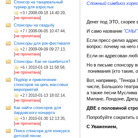
Спонсор на танцевальный
Сложный симбиоз хореог
турнир для взрослых
+3
/
2008-09-18 14:40:29,
[
не прочитана
]
Денег под ЭТО, скорее в
Спонсоры на свадьбу
И само название
"СНЫ"
+7
/
2008-06-05 10:47:44,
[
не прочитана
]
Если пресс-релиз адрес
Спонсоры для рок-фестиваля
вопрос: почему на него 
+2
/
2009-09-09 09:27:13,
[
не прочитана
]
Если он адресован люби
Спонсоры. Как не ошибиться?
Но в письме спонсору 
+6
/
2010-01-19 11:58:58,
понимания (кто такие, о
[
не прочитана
]
Подбор и привлечение
Вот, например, "Тенора
спонсоров на цепь массовых
числе, Большого театра
мероприятий
а также песни Муслима
+2
/
2010-01-13 18:02:14,
Милане, Лондоне, Дрез
[
не прочитана
]
Как найти спонсоров для
ДВЕ с половиной стр
бардовского концерта
Попробуйте сократить 
+3
/
2010-01-30 12:13:35,
[
не прочитана
]
С Уважением,
Поиск спонсора для конкурса
детской песни