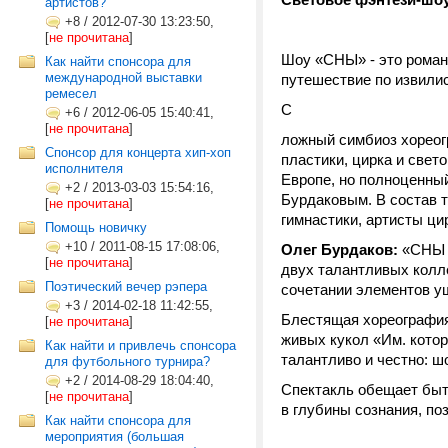
артистов?
+8
/
2012-07-30 13:23:50,
[
не прочитана
]
Шоу «СНЫ» - это романт
Как найти спонсора для
международной выставки
путешествие по извили
ремесел
С
+6
/
2012-06-05 15:40:41,
[
не прочитана
]
ложный симбиоз хореогр
Cпонсор для концерта хип-хоп
пластики, цирка и све
исполнителя
Европе, но полноценны
+2
/
2013-03-03 15:54:16,
Бурдаковым. В состав 
[
не прочитана
]
гимнастики, артисты ци
Помощь новичку
+10
/
2011-08-15 17:08:06,
Олег Бурдаков:
«СНЫ -
[
не прочитана
]
двух талантливых колл
Поэтический вечер рэпера
сочетании элементов у
+3
/
2014-02-18 11:42:55,
Блестящая хореография 
[
не прочитана
]
живых кукол «Им. котор
Как найти и привлечь спонсора
талантливо и честно: ш
для футбольного турнира?
+2
/
2014-08-29 18:04:40,
Спектакль обещает быт
[
не прочитана
]
в глубины сознания, по
Как найти спонсора для
мероприятия (большая