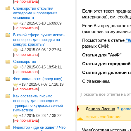
[
не прочитана
]
Спонсорство открытия
Если этот текст предн
автодрома и проведения
материалов), см. сооб
чемпионата
+2
/
2015-03-10 16:09:09,
Если Вы предполагаете 
[
не прочитана
]
(выполнив за журналист
В какой сфере лучше искать
спонсоров для поездки на
Посмотрите в статье
"W
конкурс красоты?
разных
СМИ:
+4
/
2015-06-08 12:27:54,
[
не прочитана
]
Статья для "АиФ"
Спонсорство
Статья для городской
+3
/
2015-06-15 18:54:11,
[
не прочитана
]
Статья для деловой г
Фестиваль огня (фаер-шоу)
С Уважением,
+19
/
2015-07-07 17:28:19,
[
не прочитана
]
[Показать все ответы на э
Как составить письмо
спонсору для проведения
турнира по художественной
Данила Лисица
[
f_game
гимнастике
+4
/
2015-06-23 17:38:22,
[
не прочитана
]
Инвестор - где он живет? Что
West'сотовая история - 