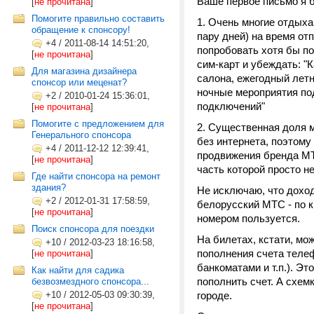
Ваше первое письмо я 
[
не прочитана
]
Помогите правильно составить
1. Очень многие отдыха
обращение к спонсору!
пару дней) на время от
+4
/
2011-08-14 14:51:20,
попробовать хотя бы п
[
не прочитана
]
сим-карт и убеждать: "
Для магазина дизайнера
салона, ежегодный лет
спонсор или меценат?
ночные мероприятия по
+2
/
2010-01-24 15:36:01,
подключений"
[
не прочитана
]
Помогите с предложением для
2. Существенная доля 
Генерального спонсора
без интернета, поэтом
+4
/
2011-12-12 12:39:41,
продвижения бренда МТ
[
не прочитана
]
часть которой просто н
Где найти спонсора на ремонт
здания?
Не исключаю, что доход
+2
/
2012-01-31 17:58:59,
белорусский МТС - по к
[
не прочитана
]
номером пользуется.
Поиск спонсора для поездки
На билетах, кстати, мо
+10
/
2012-03-23 18:16:58,
пополнения счета теле
[
не прочитана
]
банкоматами и т.п.). Э
Как найти для садика
пополнить счет. А схем
безвозмездного спонсора...
+10
/
2012-05-03 09:30:39,
городе.
[
не прочитана
]