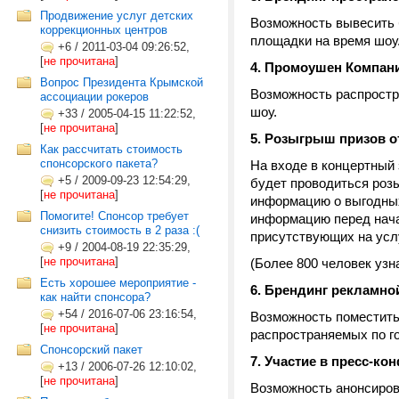
Продвижение услуг детских
Возможность вывесить 
коррекционных центров
площадки на время шоу
+6
/
2011-03-04 09:26:52,
[
не прочитана
]
4. Промоушен Компани
Вопрос Президента Крымской
Возможность распрост
ассоциации рокеров
шоу.
+33
/
2005-04-15 11:22:52,
[
не прочитана
]
5. Розыгрыш призов о
Как рассчитать стоимость
спонсорского пакета?
На входе в концертный
+5
/
2009-09-23 12:54:29,
будет проводиться роз
[
не прочитана
]
информацию о выгодных
Помогите! Спонсор требует
информацию перед нача
снизить стоимость в 2 раза :(
присутствующих на усл
+9
/
2004-08-19 22:35:29,
[
не прочитана
]
(Более 800 человек уз
Есть хорошее мероприятие -
6. Брендинг рекламн
как найти спонсора?
+54
/
2016-07-06 23:16:54,
Возможность поместить
[
не прочитана
]
распространяемых по го
Спонсорский пакет
7. Участие в пресс-к
+13
/
2006-07-26 12:10:02,
[
не прочитана
]
Возможность анонсиров