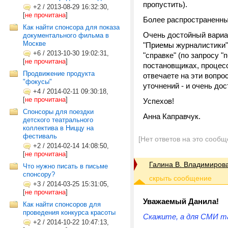
пропустить).
+2
/
2013-08-29 16:32:30,
[
не прочитана
]
Более распространенны
Как найти спонсора для показа
Очень достойный вариа
документального фильма в
Москве
"Приемы журналистики"
+6
/
2013-10-30 19:02:31,
"справке" (по запросу 
[
не прочитана
]
постановщиках, процесс
Продвижение продукта
отвечаете на эти вопро
"фокусы"
уточнений - и очень до
+4
/
2014-02-11 09:30:18,
[
не прочитана
]
Успехов!
Спонсоры для поездки
Анна Каправчук.
детского театрального
коллектива в Ниццу на
фестиваль
[Нет ответов на это сообщ
+2
/
2014-02-14 14:08:50,
[
не прочитана
]
Галина В. Владимиров
Что нужно писать в письме
спонсору?
+3
/
2014-03-25 15:31:05,
[
не прочитана
]
Уважаемый Данила!
Как найти спонсоров для
проведения конкурса красоты
Скажите, а для СМИ та
+2
/
2014-10-22 10:47:13,