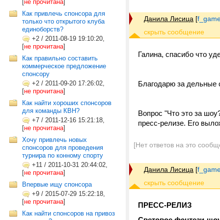
[
не прочитана
]
Как привлечь спонсора для
Данила Лисица
[
f_game
только что открытого клуба
единоборств?
+2
/
2011-08-19 19:10:20,
[
не прочитана
]
Галина, спасибо что уд
Как правильно составить
коммерческое предложение
спонсору
+2
/
2011-09-20 17:26:02,
Благодарю за дельные 
[
не прочитана
]
Как найти хороших спонсоров
для команды КВН?
Вопрос "Что это за шоу
+7
/
2011-12-16 15:21:18,
пресс-релизе. Его выло
[
не прочитана
]
Хочу привлечь новых
[Нет ответов на это сообщ
спонсоров для проведения
турнира по конному спорту
+11
/
2011-10-31 20:44:02,
Данила Лисица
[
f_game
[
не прочитана
]
Впервые ищу спонсора
+9
/
2015-07-29 15:22:18,
[
не прочитана
]
ПРЕСС-РЕЛИЗ
Как найти спонсоров на привоз
Световое фэнтези-шо