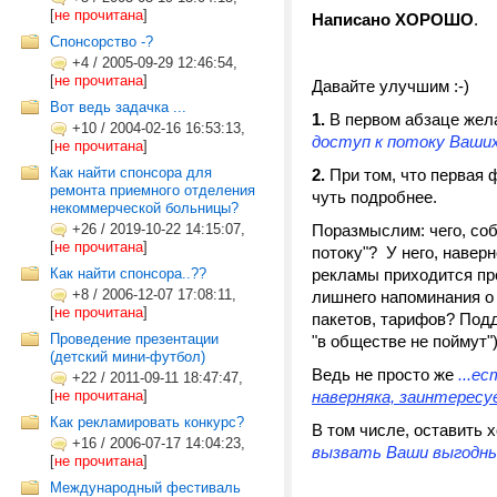
[
не прочитана
]
Написано ХОРОШО
.
Cпонсорство -?
+4
/
2005-09-29 12:46:54,
[
не прочитана
]
Давайте улучшим :-)
Вот ведь задачка ...
1.
В первом абзаце жела
+10
/
2004-02-16 16:53:13,
доступ к потоку Ваши
[
не прочитана
]
Как найти спонсора для
2.
При том, что первая 
ремонта приемного отделения
чуть подробнее.
некоммерческой больницы?
+26
/
2019-10-22 14:15:07,
Поразмыслим: чего, соб
[
не прочитана
]
потоку"? У него, наверн
Как найти спонсора..??
рекламы приходится пр
+8
/
2006-12-07 17:08:11,
лишнего напоминания о
[
не прочитана
]
пакетов, тарифов? Под
Проведение презентации
"в обществе не поймут"
(детский мини-футбол)
Ведь не просто же
...е
+22
/
2011-09-11 18:47:47,
[
не прочитана
]
наверняка, заинтерес
Как рекламировать конкурс?
В том числе, оставить 
+16
/
2006-07-17 14:04:23,
вызвать Ваши выгодн
[
не прочитана
]
Международный фестиваль