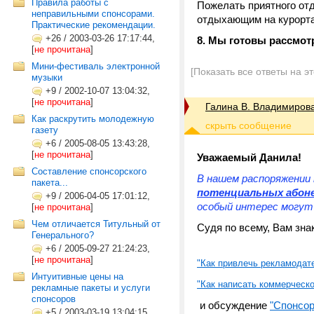
Правила работы с
Пожелать приятного отд
неправильными спонсорами.
отдыхающим на курорт
Практические рекомендации.
+26
/
2003-03-26 17:17:44,
8. Мы готовы рассмот
[
не прочитана
]
Мини-фестиваль электронной
[Показать все ответы на э
музыки
+9
/
2002-10-07 13:04:32,
[
не прочитана
]
Галина В. Владимиров
Как раскрутить молодежную
газету
+6
/
2005-08-05 13:43:28,
[
не прочитана
]
Уважаемый Данила!
Составление спонсорского
В нашем распоряжении
пакета...
потенциальных абон
+9
/
2006-04-05 17:01:12,
особый интерес могут
[
не прочитана
]
Чем отличается Титульный от
Судя по всему, Вам зна
Генерального?
+6
/
2005-09-27 21:24:23,
[
не прочитана
]
"Как привлечь рекламодат
Интуитивные цены на
"Как написать коммерческ
рекламные пакеты и услуги
спонсоров
и обсуждение
"Спонсор
+5
/
2003-03-19 13:04:15,