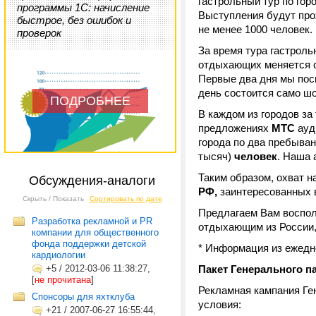
гастрольный тур по гор
программы 1С: начисление
Выступления будут про
быстрое, без ошибок и
не менее 1000 человек.
проверок
За время тура гастрольн
отдыхающих меняется с 
Первые два дня мы пос
день состоится само шо
ПОДРОБНЕЕ
В каждом из городов з
предложениях
МТС
ауди
города по два пребыва
тысяч)
человек
. Наша 
Таким образом, охват 
Обсуждения-аналоги
РФ,
заинтересованных в
Скрыть / Показать
Сортировать по дате
Предлагаем Вам воспол
Разработка рекламной и PR
отдыхающим из России,
компании для общественного
фонда поддержки детской
* Информация из ежедн
кардиологии
+5
/
2012-03-06 11:38:27,
Пакет Генерального п
[
не прочитана
]
Рекламная кампания Ге
Cпонсоры для яхтклуба
условия:
+21
/
2007-06-27 16:55:44,