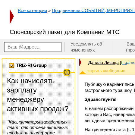
Все категории
»
Продвижение СОБЫТИЙ, МЕРОПРИЯ
Спонсорский пакет для Компании МТС
Уведомлять об
Ваш
изменениях
(пр
Данила Лисица
[
f_game
TRIZ-RI Group
Как начислять
Публикую вариант пись
зарплату
гастрольного тура шоу.
менеджеру
Здравствуйте!
активных продаж?
В нашем распоряжении 
который Вас, наверняка
выгодные предложения 
"Калькуляторы заработных
плат" для отдела активных
На три недели лета (с 
продаж на платформе