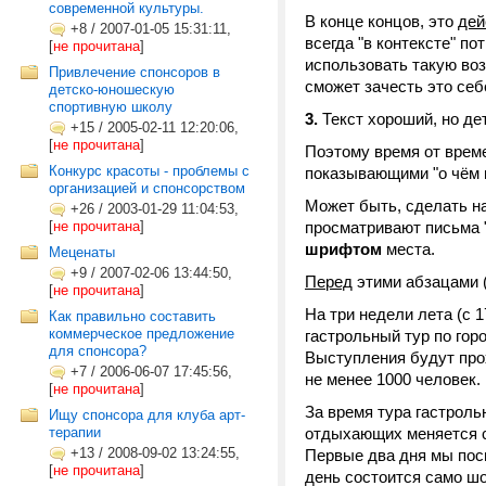
современной культуры.
В конце концов, это
дей
+8
/
2007-01-05 15:31:11,
всегда "в контексте" по
[
не прочитана
]
использовать такую во
Привлечение спонсоров в
сможет зачесть это себ
детско-юношескую
спортивную школу
3.
Текст хороший, но де
+15
/
2005-02-11 12:20:06,
[
не прочитана
]
Поэтому время от вре
Конкурс красоты - проблемы с
показывающими "о чём п
организацией и спонсорством
Может быть, сделать на
+26
/
2003-01-29 11:04:53,
[
не прочитана
]
просматривают письма "
шрифтом
места.
Меценаты
+9
/
2007-02-06 13:44:50,
Перед
этими абзацами 
[
не прочитана
]
На три недели лета (с 
Как правильно составить
коммерческое предложение
гастрольный тур по гор
для спонсора?
Выступления будут про
+7
/
2006-06-07 17:45:56,
не менее 1000 человек.
[
не прочитана
]
За время тура гастрольн
Ищу спонсора для клуба арт-
терапии
отдыхающих меняется с 
+13
/
2008-09-02 13:24:55,
Первые два дня мы пос
[
не прочитана
]
день состоится само шо