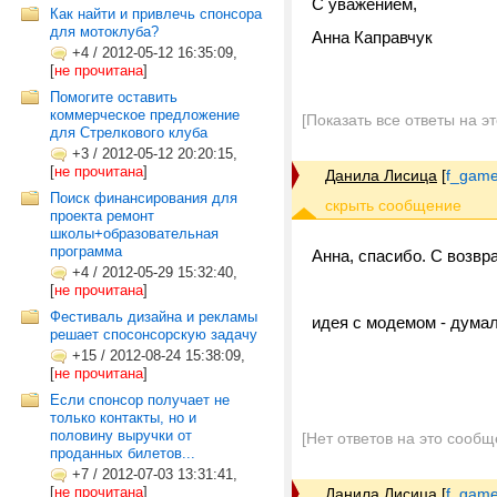
С уважением,
Как найти и привлечь спонсора
для мотоклуба?
Анна Каправчук
+4
/
2012-05-12 16:35:09,
[
не прочитана
]
Помогите оставить
коммерческое предложение
[Показать все ответы на э
для Стрелкового клуба
+3
/
2012-05-12 20:20:15,
[
не прочитана
]
Данила Лисица
[
f_game
Поиск финансирования для
проекта ремонт
школы+образовательная
программа
Анна, спасибо. С возвр
+4
/
2012-05-29 15:32:40,
[
не прочитана
]
Фестиваль дизайна и рекламы
идея с модемом - думал
решает спосонсорскую задачу
+15
/
2012-08-24 15:38:09,
[
не прочитана
]
Если спонсор получает не
только контакты, но и
половину выручки от
[Нет ответов на это сообщ
проданных билетов...
+7
/
2012-07-03 13:31:41,
[
не прочитана
]
Данила Лисица
[
f_game