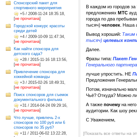
Спонсорский пакет для
В каждом из городов з
спортивного мероприятия
предложениях
МТС
ауди
+5
/
2008-11-24 18:35:18,
[
не прочитана
]
города по два пребыва
тысяч)
человек
. Наша 
Городской конкурс красоты
среди детей
Вывод хороший:
Таким 
+4
/
2009-10-09 11:47:34,
тысяч)
целевых
конт
[
не прочитана
]
Как найти спонсора для
Далее.
детского сада?
Фразы типа:
Пакет Ген
+28
/
2015-11-16 18:13:56,
[
не прочитана
]
Генерального партнера
Привлечение спонсора для
лучше упростить. НЕ
П
хоккейной команды
Предложения Генеральн
+3
/
2015-02-26 18:49:31,
[
не прочитана
]
Потом, изначально мал
Поиск спонсоров для съемок
Чьё? Откуда? Можно ли 
документального фильма
А также
почему
на нег
+31
/
2014-04-24 09:29:16,
[
не прочитана
]
аудитории. Как шоу ре
Что лучше, привлечь 2-х
С Уважением,
спонсоров по 100 руб или 6
спонсоров по 35 руб?
+11
/
2011-06-02 13:22:28,
[Показать все ответы на э