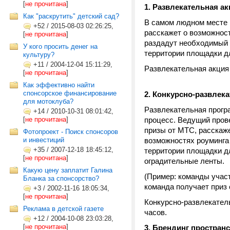
[
не прочитана
]
1. Развлекательная ак
Как "раскрутить" детский сад?
В самом людном месте г
+52
/
2015-08-03 02:26:25,
расскажет о возможнос
[
не прочитана
]
раздадут необходимый 
У кого просить денег на
территории площадки д
культуру?
+11
/
2004-12-04 15:11:29,
Развлекательная акци
[
не прочитана
]
Как эффективно найти
спонсорское финансирование
2. Конкурсно-развлек
для мотоклуба?
Развлекательная прогр
+14
/
2010-10-31 08:01:42,
[
не прочитана
]
процесс. Ведущий прове
призы от МТС, расскаж
Фотопроект - Поиск спонсоров
и инвестиций
возможностях роуминга
+35
/
2007-12-18 18:45:12,
территории площадки д
[
не прочитана
]
оградительные ленты.
Какую цену заплатит Галина
(Пример: команды учас
Бланка за спонсорство?
команда получает приз 
+3
/
2002-11-16 18:05:34,
[
не прочитана
]
Конкурсно-развлекатель
Реклама в детской газете
часов.
+12
/
2004-10-08 23:03:28,
[
не прочитана
]
3. Брендинг пространс