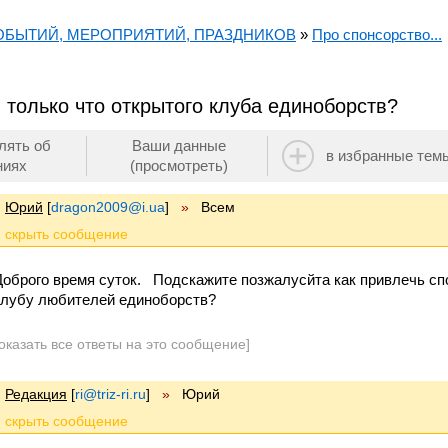
СОБЫТИЙ, МЕРОПРИЯТИЙ, ПРАЗДНИКОВ
»
Про спонсорство...
 только что открытого клуба единоборств?
лять об
Ваши данные
в избранные тем
ниях
(просмотреть)
Юрий
[
dragon2009@i.ua
]
»
Всем
Доброго время суток. Подскажите позжалусйта как привлечь сп
клубу любителей единоборств?
оказать все ответы на это сообщение]
Редакция
[
ri@triz-ri.ru
]
»
Юрий