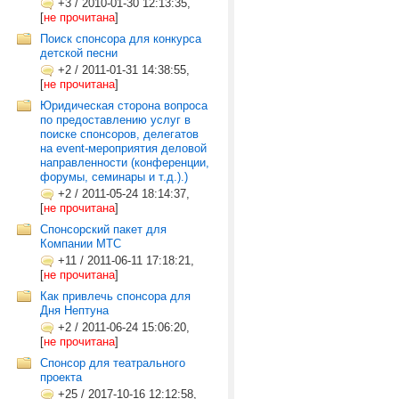
+3
/
2010-01-30 12:13:35,
[
не прочитана
]
Поиск спонсора для конкурса
детской песни
+2
/
2011-01-31 14:38:55,
[
не прочитана
]
Юридическая сторона вопроса
по предоставлению услуг в
поиске спонсоров, делегатов
на event-мероприятия деловой
направленности (конференции,
форумы, семинары и т.д.).)
+2
/
2011-05-24 18:14:37,
[
не прочитана
]
Спонсорский пакет для
Компании МТС
+11
/
2011-06-11 17:18:21,
[
не прочитана
]
Как привлечь спонсора для
Дня Нептуна
+2
/
2011-06-24 15:06:20,
[
не прочитана
]
Спонсор для театрального
проекта
+25
/
2017-10-16 12:12:58,