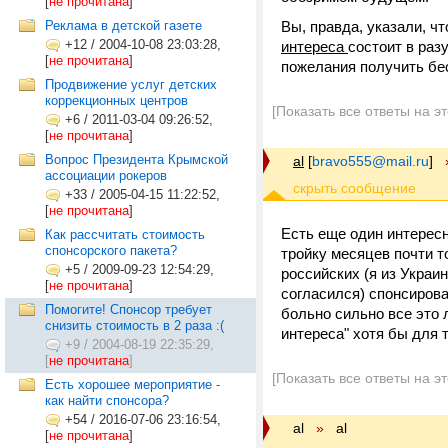
[
не прочитана
]
Реклама в детской газете
Вы, правда, указали, ч
+12
/
2004-10-08 23:03:28,
интереса
состоит в раз
[
не прочитана
]
пожелания получить бе
Продвижение услуг детских
коррекционных центров
[Показать все ответы на э
+6
/
2011-03-04 09:26:52,
[
не прочитана
]
Вопрос Президента Крымской
al
[
bravo555@mail.ru
]
ассоциации рокеров
+33
/
2005-04-15 11:22:52,
[
не прочитана
]
Есть еще один интересн
Как рассчитать стоимость
спонсорского пакета?
тройку месяцев почти т
+5
/
2009-09-23 12:54:29,
российских (я из Украи
[
не прочитана
]
согласился) спонсирова
Помогите! Спонсор требует
больно сильно все это 
снизить стоимость в 2 раза :(
интереса" хотя бы для т
+9
/
2004-08-19 22:35:29,
[
не прочитана
]
[Показать все ответы на э
Есть хорошее мероприятие -
как найти спонсора?
+54
/
2016-07-06 23:16:54,
al
»
al
[
не прочитана
]