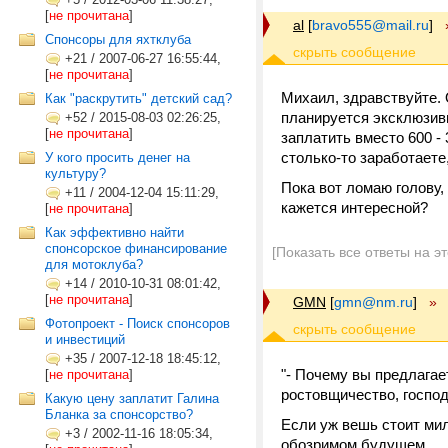
[
не прочитана
]
al
[
bravo555@mail.ru
]
Cпонсоры для яхтклуба
+21
/
2007-06-27 16:55:44,
[
не прочитана
]
Михаил, здравствуйте.
Как "раскрутить" детский сад?
планируется эксклюзивн
+52
/
2015-08-03 02:26:25,
[
не прочитана
]
заплатить вместо 600 -
столько-то заработаете,
У кого просить денег на
культуру?
Пока вот ломаю голову,
+11
/
2004-12-04 15:11:29,
кажется интересной?
[
не прочитана
]
Как эффективно найти
спонсорское финансирование
[Показать все ответы на э
для мотоклуба?
+14
/
2010-10-31 08:01:42,
[
не прочитана
]
GMN
[
gmn@nm.ru
]
»
Фотопроект - Поиск спонсоров
и инвестиций
+35
/
2007-12-18 18:45:12,
"- Почему вы предлагае
[
не прочитана
]
ростовщичество, господи
Какую цену заплатит Галина
Бланка за спонсорство?
Если уж вешь стоит мил
+3
/
2002-11-16 18:05:34,
обозримом будущем.