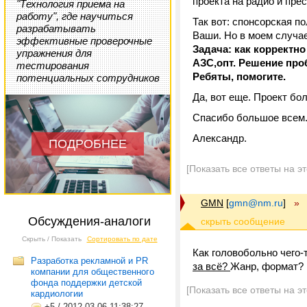
проекта на радио и прес
"Технология приема на
работу", где научиться
Так вот: спонсорская п
разрабатывать
Ваши. Но в моем случае
эффективные проверочные
Задача: как корректно
упражнения для
АЗС,опт. Решение про
тестирования
Ребяты, помогите.
потенциальных сотрудников
Да, вот еще. Проект бо
Спасибо большое всем
Александр.
ПОДРОБНЕЕ
[Показать все ответы на э
GMN
[
gmn@nm.ru
]
»
Обсуждения-аналоги
Скрыть / Показать
Сортировать по дате
Как головобольно чего-т
Разработка рекламной и PR
за всё?
Жанр, формат? 1
компании для общественного
фонда поддержки детской
[Показать все ответы на э
кардиологии
+5
/
2012-03-06 11:38:27,