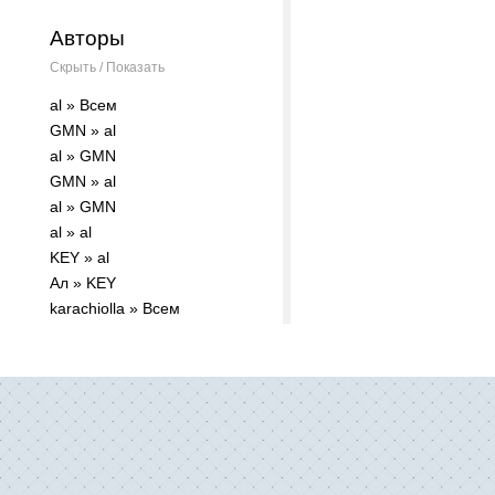
Авторы
Скрыть / Показать
al » Всем
GMN » al
al » GMN
GMN » al
al » GMN
al » al
KEY » al
Ал » KEY
karachiolla » Всем