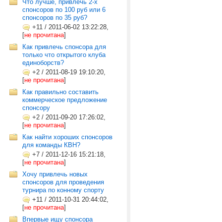
Что лучше, привлечь 2-х
спонсоров по 100 руб или 6
спонсоров по 35 руб?
+11
/
2011-06-02 13:22:28,
[
не прочитана
]
Как привлечь спонсора для
только что открытого клуба
единоборств?
+2
/
2011-08-19 19:10:20,
[
не прочитана
]
Как правильно составить
коммерческое предложение
спонсору
+2
/
2011-09-20 17:26:02,
[
не прочитана
]
Как найти хороших спонсоров
для команды КВН?
+7
/
2011-12-16 15:21:18,
[
не прочитана
]
Хочу привлечь новых
спонсоров для проведения
турнира по конному спорту
+11
/
2011-10-31 20:44:02,
[
не прочитана
]
Впервые ищу спонсора