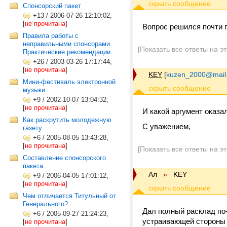
Спонсорский пакет
+13
/
2006-07-26 12:10:02,
[
не прочитана
]
Вопрос решился почти п
Правила работы с
неправильными спонсорами.
[Показать все ответы на э
Практические рекомендации.
+26
/
2003-03-26 17:17:44,
[
не прочитана
]
KEY
[
kuzen_2000@mail.
Мини-фестиваль электронной
музыки
+9
/
2002-10-07 13:04:32,
[
не прочитана
]
И какой аргумент оказ
Как раскрутить молодежную
С уважением,
газету
+6
/
2005-08-05 13:43:28,
[
не прочитана
]
[Показать все ответы на э
Составление спонсорского
пакета...
Ал
»
KEY
+9
/
2006-04-05 17:01:12,
[
не прочитана
]
Чем отличается Титульный от
Генерального?
Дал полный расклад по-
+6
/
2005-09-27 21:24:23,
устраивающей стороны 
[
не прочитана
]