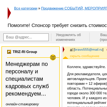
Все категории
»
Продвижение СОБЫТИЙ, МЕРОПРИЯ
Помогите! Спонсор требует снизить стоимост
Уведомлять об
Ваш
изменениях
(пр
al
[
bravo555@mail.ru
]
TRIZ-RI Group
Менеджерам по
Коллеги, здравствуйте.
персоналу и
Для рекламодателя, це
специалистам
автовладельцев. Проект
повторами = 12 эфиров)
кадровых служб
область. Потенциальный
рекомендуем...
городе около 300 000 т
человек. И у каждого и
потенциальный рейтинг
онлайн-стажировку