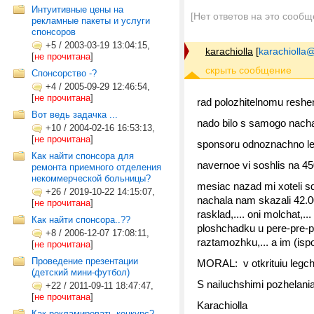
Интуитивные цены на
[Нет ответов на это сообщ
рекламные пакеты и услуги
спонсоров
+5
/
2003-03-19 13:04:15,
karachiolla
[
karachiolla
[
не прочитана
]
Cпонсорство -?
+4
/
2005-09-29 12:46:54,
[
не прочитана
]
rad polozhitelnomu reshen
Вот ведь задачка ...
nado bilo s samogo nachala 
+10
/
2004-02-16 16:53:13,
[
не прочитана
]
sponsoru odnoznachno leg
Как найти спонсора для
navernoe vi soshlis na 450 
ремонта приемного отделения
некоммерческой больницы?
mesiac nazad mi xoteli sde
+26
/
2019-10-22 14:15:07,
nachala nam skazali 42.000
[
не прочитана
]
rasklad,.... oni molchat,
Как найти спонсора..??
ploshchadku u pere-pre-per
+8
/
2006-12-07 17:08:11,
raztamozhku,... a im (ispol
[
не прочитана
]
Проведение презентации
MORAL: v otkrituiu legche 
(детский мини-футбол)
S nailuchshimi pozhelani
+22
/
2011-09-11 18:47:47,
[
не прочитана
]
Karachiolla
Как рекламировать конкурс?