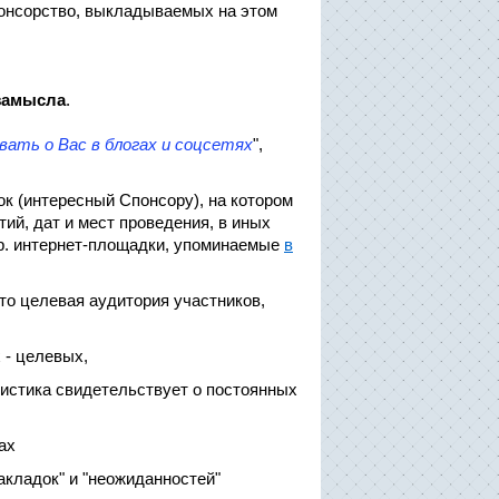
понсорство, выкладываемых на этом
з
амысла
.
вать о Вас в блогах и соцсетях
",
ток (интересный Спонсору), на котором
ий, дат и мест проведения, в иных
 пр. интернет-площадки, упоминаемые
в
это целевая аудитория участников,
х - целевых,
тистика свидетельствует о постоянных
ах
накладок" и "неожиданностей"