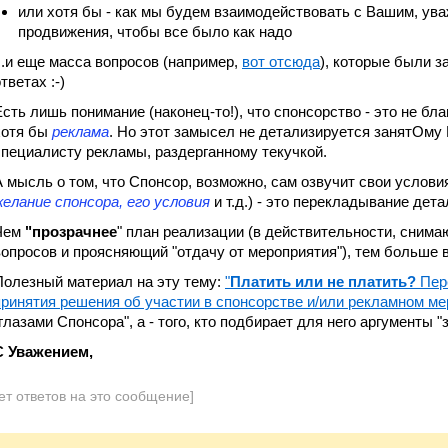
или хотя бы - как мы будем взаимодействовать с Вашим, ув
продвижения, чтобы все было как надо
...и еще масса вопросов (например,
вот отсюда
), которые были з
тветах :-)
Есть лишь понимание (наконец-то!), что спонсорство - это не благ
хотя бы
реклама
. Но этот замысел не детализируется занятОму
специалисту рекламы, раздерганному текучкой.
А мысль о том, что Спонсор, возможно, сам озвучит свои условия
желание спонсора, его условия
и т.д.) - это перекладывание дет
Чем
"прозрачнее
" план реализации (в действительности, сним
вопросов и проясняющий "отдачу от мероприятия"), тем больше в
Полезный материал на эту тему:
"
Платить или не платить?
Пере
принятия решения об участии в спонсорстве и/или рекламном ме
глазами Спонсора", а - того, кто подбирает для него аргументы "з
С Уважением,
ет ответов на это сообщение]