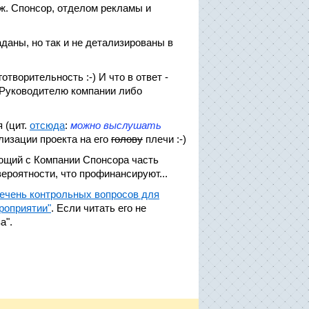
аж. Спонсор, отделом рекламы и
аданы, но так и не детализированы в
отворительность :-) И что в ответ -
 Руководителю компании либо
 (цит.
отсюда
:
можно выслушать
ализации проекта на его
голову
плечи :-)
ающий с Компании Спонсора часть
ероятности, что профинансируют...
чень контрольных вопросов для
роприятии"
. Если читать его не
а".