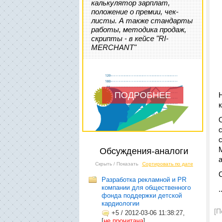
калькулятор зарплат,
положение о премии, чек-
листы. А также стандарты
работы, методика продаж,
скрипты - в кейсе "RI-
MERCHANT"
ПОДРОБНЕЕ
Обсуждения-аналоги
Скрыть / Показать
Сортировать по дате
Разработка рекламной и PR
компании для общественного
.
фонда поддержки детской
кардиологии
[П
+5
/
2012-03-06 11:38:27,
[
не прочитана
]