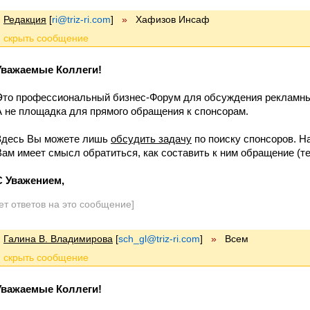
Редакция
[
ri@triz-ri.com
]
»
Хафизов Инсаф
Уважаемые Коллеги!
Это профессиональный бизнес-Форум для обсуждения рекламных
А не площадка для прямого обращения к спонсорам.
Здесь Вы можете лишь
обсудить задачу
по поиску спонсоров. Н
Вам имеет смысл обратиться, как составить к ним обращение (тек
С Уважением,
ет ответов на это сообщение]
Галина В. Владимирова
[
sch_gl@triz-ri.com
]
»
Всем
Уважаемые Коллеги!