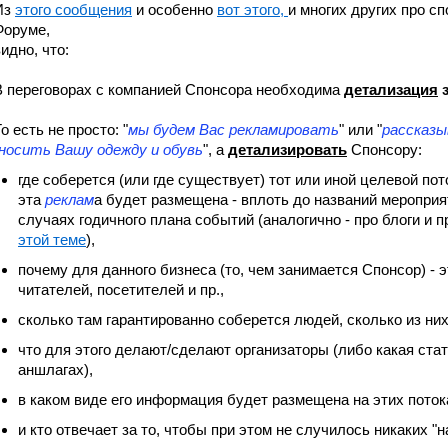
Из
этого сообщения
и особенно
вот этого,
и многих других про с
Форуме,
идно, что:
В переговорах с компанией Спонсора необходима
детализация
о есть не просто: "
мы будем Вас рекламировать
" или "
рассказы
носить Вашу одежду и обувь
", а
детализировать
Спонсору:
где соберется (или где существует) тот или иной целевой по
эта
реклам
а будет размещена - вплоть до названий мероприят
случаях годичного плана событий (аналогично - про блоги и
этой теме
),
почему для данного бизнеса (то, чем занимается Спонсор) - 
читателей, посетителей и пр.,
сколько там гарантированно соберется людей, сколько из ни
что для этого делают/сделают организаторы (либо какая ста
аншлагах),
в каком виде его информация будет размещена на этих поток
и кто отвечает за то, чтобы при этом не случилось никаких "