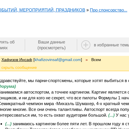
СОБЫТИЙ, МЕРОПРИЯТИЙ, ПРАЗДНИКОВ
»
Про спонсорство...
лять об
Ваши данные
в избранные тем
ниях
(просмотреть)
Хафизов Инсаф
[
khafizovinsaf@gmail.com
]
»
Всем
Здравствуйте, мы парни-спортсмены, которые хотят выбиться в с
Форума)
Занимаемся автоспортом, а точнее картингом. Картинг является
гонщиков, и ни для кого не секрет, что все пилоты Формулы 1 нач
Семикратный чемпион мира -Михаэль Шумахер, 4-х кратный чемп
многие многие. Все они очень талантливы. Автоспорт всегда попу
интересоваться им, то есть охват аудитории большой.
(...)
У нас 
(...)
занимаюсь картингом более пяти лет. В прошлом году я