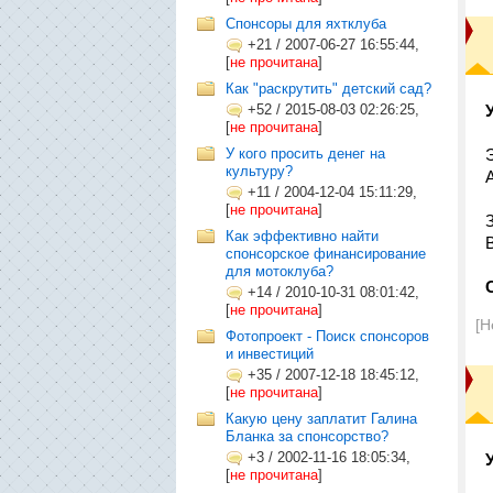
Cпонсоры для яхтклуба
+21
/
2007-06-27 16:55:44,
[
не прочитана
]
Как "раскрутить" детский сад?
+52
/
2015-08-03 02:26:25,
[
не прочитана
]
У кого просить денег на
культуру?
+11
/
2004-12-04 15:11:29,
[
не прочитана
]
Как эффективно найти
спонсорское финансирование
для мотоклуба?
+14
/
2010-10-31 08:01:42,
[
не прочитана
]
[Н
Фотопроект - Поиск спонсоров
и инвестиций
+35
/
2007-12-18 18:45:12,
[
не прочитана
]
Какую цену заплатит Галина
Бланка за спонсорство?
+3
/
2002-11-16 18:05:34,
[
не прочитана
]