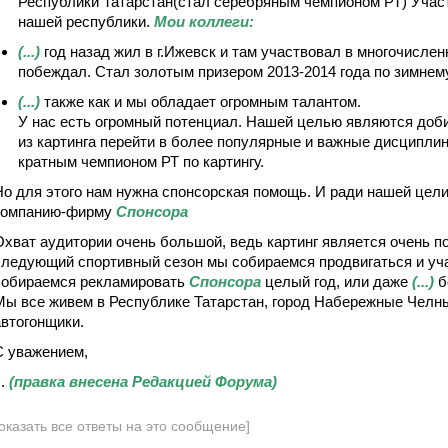
Республики Татарстан(стал серебряным чемпионом РТ) Участ
нашей республики.
Мои коллеги:
(...)
год назад жил в г.Ижевск и там участвовал в многочислен
побеждал. Стал золотым призером 2013-2014 года по зимнем
(...)
также как и мы обладает огромным талантом.
У нас есть огромный потенциал. Нашей целью являются доби
из картинга перейти в более популярные и важные дисциплин
кратным чемпионом РТ по картингу.
Но для этого нам нужна спонсорская помощь. И ради нашей цел
компанию-фирму
Спонсора
Охват аудитории очень большой, ведь картинг является очень п
следующий спортивный сезон мы собираемся продвигаться и уч
собираемся рекламировать
Спонсора
целый год, или даже
(...)
б
Мы все живем в Республике Татарстан, город Набережные Челн
автогонщики.
С уважением,
..
(правка внесена Редакцией Форума)
оказать все ответы на это сообщение]