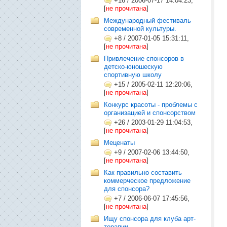
+16
/
2006-07-17 14:04:23,
[
не прочитана
]
Международный фестиваль
современной культуры.
+8
/
2007-01-05 15:31:11,
[
не прочитана
]
Привлечение спонсоров в
детско-юношескую
спортивную школу
+15
/
2005-02-11 12:20:06,
[
не прочитана
]
Конкурс красоты - проблемы с
организацией и спонсорством
+26
/
2003-01-29 11:04:53,
[
не прочитана
]
Меценаты
+9
/
2007-02-06 13:44:50,
[
не прочитана
]
Как правильно составить
коммерческое предложение
для спонсора?
+7
/
2006-06-07 17:45:56,
[
не прочитана
]
Ищу спонсора для клуба арт-
терапии