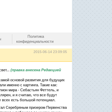
Политика
ы
конфиденциальности
2015-06-14 23:09:05
вет...
(правка внесена Редакцией
 самой основой развития для будущих
али именно с картинга. Такие как:
ион мира - Себастьян Феттель, и
лярен, и я считаю, что все будут
у всех есть большой потенциал.
 стал Серебряным призером Первенства