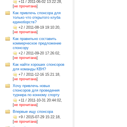
+11
/
2011-06-02 13:22:28,
[
не прочитана
]
Как привлечь спонсора для
только что открытого клуба
единоборств?
+2
/
2011-08-19 19:10:20,
[
не прочитана
]
Как правильно составить
коммерческое предложение
спонсору
+2
/
2011-09-20 17:26:02,
[
не прочитана
]
Как найти хороших спонсоров
для команды КВН?
+7
/
2011-12-16 15:21:18,
[
не прочитана
]
Хочу привлечь новых
спонсоров для проведения
турнира по конному спорту
+11
/
2011-10-31 20:44:02,
[
не прочитана
]
Впервые ищу спонсора
+9
/
2015-07-29 15:22:18,
[
не прочитана
]