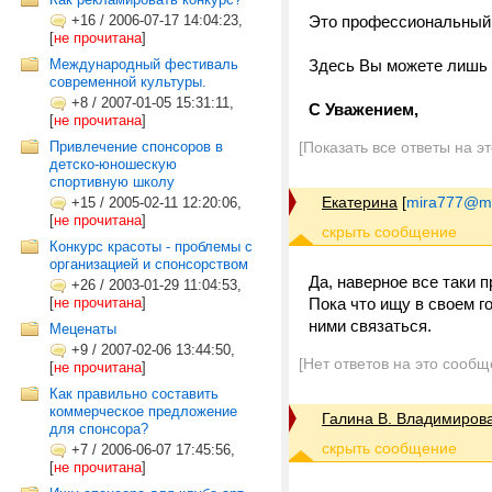
+16
/
2006-07-17 14:04:23,
Это профессиональный 
[
не прочитана
]
Международный фестиваль
Здесь Вы можете лишь
современной культуры.
+8
/
2007-01-05 15:31:11,
С Уважением,
[
не прочитана
]
Привлечение спонсоров в
[Показать все ответы на э
детско-юношескую
спортивную школу
Екатерина
[
mira777@ma
+15
/
2005-02-11 12:20:06,
[
не прочитана
]
Конкурс красоты - проблемы с
организацией и спонсорством
Да, наверное все таки 
+26
/
2003-01-29 11:04:53,
[
не прочитана
]
Пока что ищу в своем г
ними связаться.
Меценаты
+9
/
2007-02-06 13:44:50,
[Нет ответов на это сообщ
[
не прочитана
]
Как правильно составить
коммерческое предложение
Галина В. Владимиров
для спонсора?
+7
/
2006-06-07 17:45:56,
[
не прочитана
]