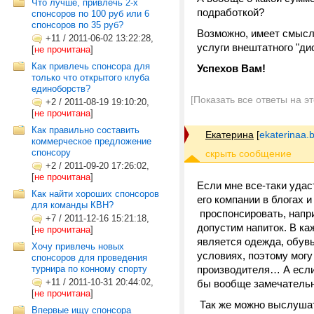
Что лучше, привлечь 2-х
подработкой?
спонсоров по 100 руб или 6
спонсоров по 35 руб?
Возможно, имеет смысл 
+11
/
2011-06-02 13:22:28,
услуги внештатного "ди
[
не прочитана
]
Как привлечь спонсора для
Успехов Вам!
только что открытого клуба
единоборств?
[Показать все ответы на э
+2
/
2011-08-19 19:10:20,
[
не прочитана
]
Как правильно составить
Екатерина
[
ekaterinaa.
коммерческое предложение
спонсору
+2
/
2011-09-20 17:26:02,
[
не прочитана
]
Если мне все-таки удас
Как найти хороших спонсоров
его компании в блогах 
для команды КВН?
проспонсировать, напри
+7
/
2011-12-16 15:21:18,
допустим напиток. В к
[
не прочитана
]
является одежда, обув
Хочу привлечь новых
условиях, поэтому могу
спонсоров для проведения
турнира по конному спорту
производителя… А если
+11
/
2011-10-31 20:44:02,
бы вообще замечательн
[
не прочитана
]
Так же можно выслушать
Впервые ищу спонсора