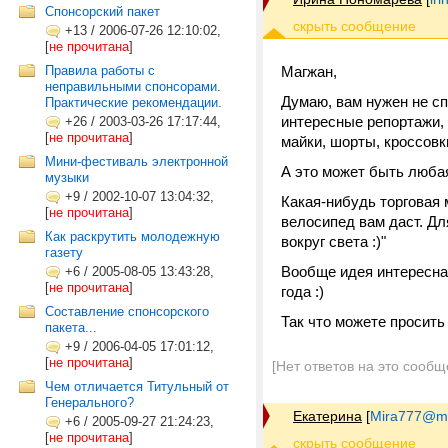
Спонсорский пакет
+13
/
2006-07-26 12:10:02,
[
не прочитана
]
Правила работы с
Магжан,
неправильными спонсорами.
Думаю, вам нужен не сп
Практические рекомендации.
интересные репортажи, 
+26
/
2003-03-26 17:17:44,
[
не прочитана
]
майки, шорты, кроссовки
Мини-фестиваль электронной
А это может быть любая
музыки
+9
/
2002-10-07 13:04:32,
Какая-нибудь торговая 
[
не прочитана
]
велосипед вам даст. Дл
Как раскрутить молодежную
вокруг света :)"
газету
Вообще идея интересная
+6
/
2005-08-05 13:43:28,
[
не прочитана
]
года :)
Составление спонсорского
Так что можете просить
пакета...
+9
/
2006-04-05 17:01:12,
[
не прочитана
]
[Нет ответов на это сообщ
Чем отличается Титульный от
Генерального?
Екатерина
[
Mira777@ma
+6
/
2005-09-27 21:24:23,
[
не прочитана
]