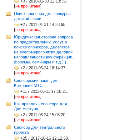
+3
/
2010-01-30 12:13:35,
[
не прочитана
]
Поиск спонсора для конкурса
детской песни
+2
/
2011-01-31 14:38:55,
[
не прочитана
]
Юридическая сторона вопроса
по предоставлению услуг в
поиске спонсоров, делегатов
на event-мероприятия деловой
направленности (конференции,
форумы, семинары и т.д.).)
+2
/
2011-05-24 18:14:37,
[
не прочитана
]
Спонсорский пакет для
Компании МТС
+11
/
2011-06-11 17:18:21,
[
не прочитана
]
Как привлечь спонсора для
Дня Нептуна
+2
/
2011-06-24 15:06:20,
[
не прочитана
]
Спонсор для театрального
проекта
+25
/
2017-10-16 12:12:58,