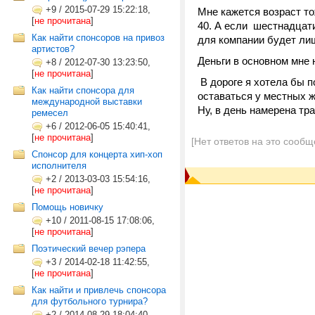
+9
/
2015-07-29 15:22:18,
Мне кажется возраст то
[
не прочитана
]
40. А если шестнадцати
Как найти спонсоров на привоз
для компании будет лиш
артистов?
Деньги в основном мне
+8
/
2012-07-30 13:23:50,
[
не прочитана
]
В дороге я хотела бы п
Как найти спонсора для
оставаться у местных 
международной выставки
Ну, в день намерена тр
ремесел
+6
/
2012-06-05 15:40:41,
[
не прочитана
]
[Нет ответов на это сообщ
Cпонсор для концерта хип-хоп
исполнителя
+2
/
2013-03-03 15:54:16,
[
не прочитана
]
Помощь новичку
+10
/
2011-08-15 17:08:06,
[
не прочитана
]
Поэтический вечер рэпера
+3
/
2014-02-18 11:42:55,
[
не прочитана
]
Как найти и привлечь спонсора
для футбольного турнира?
+2
/
2014-08-29 18:04:40,