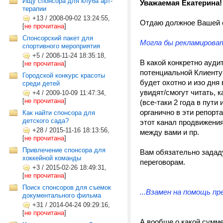
Ищу спонсора для клуба арт-
Уважаемая Екатерина!
терапии
+13
/
2008-09-02 13:24:55,
Отдаю должное Вашей с
[
не прочитана
]
Спонсорский пакет для
Могла бы рекламироват
спортивного мероприятия
+5
/
2008-11-24 18:35:18,
В какой конкретно ауди
[
не прочитана
]
потенциальной Клиент
Городской конкурс красоты
будет охотно и изо дня
среди детей
увидят/смогут читать, к
+4
/
2009-10-09 11:47:34,
[
не прочитана
]
(все-таки 2 года в пути
органично в эти репорт
Как найти спонсора для
детского сада?
этот канал продвижени
+28
/
2015-11-16 18:13:56,
между вами и пр.
[
не прочитана
]
Привлечение спонсора для
Вам обязательно зададу
хоккейной команды
переговорам.
+3
/
2015-02-26 18:49:31,
[
не прочитана
]
Поиск спонсоров для съемок
...Взамен на помощь п
документального фильма
+31
/
2014-04-24 09:29:16,
[
не прочитана
]
А вообще о какой сумме