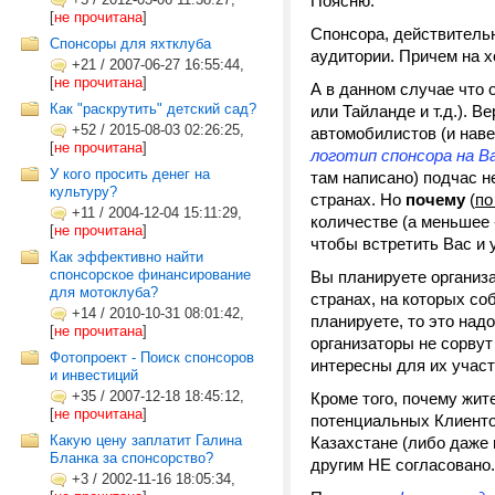
Поясню.
[
не прочитана
]
Спонсора, действительн
Cпонсоры для яхтклуба
аудитории. Причем на х
+21
/
2007-06-27 16:55:44,
[
не прочитана
]
А в данном случае что 
Как "раскрутить" детский сад?
или Тайланде и т.д.). 
+52
/
2015-08-03 02:26:25,
автомобилистов (и навер
[
не прочитана
]
логотип спонсора на В
У кого просить денег на
там написано) подчас н
культуру?
странах. Но
почему
(
по
+11
/
2004-12-04 15:11:29,
количестве (а меньшее 
[
не прочитана
]
чтобы встретить Вас и 
Как эффективно найти
спонсорское финансирование
Вы планируете организ
для мотоклуба?
странах, на которых с
+14
/
2010-10-31 08:01:42,
планируете, то это над
[
не прочитана
]
организаторы не сорвут
Фотопроект - Поиск спонсоров
интересны для их участ
и инвестиций
+35
/
2007-12-18 18:45:12,
Кроме того, почему жит
[
не прочитана
]
потенциальных Клиентов
Какую цену заплатит Галина
Казахстане (либо даже 
Бланка за спонсорство?
другим НЕ согласовано
+3
/
2002-11-16 18:05:34,