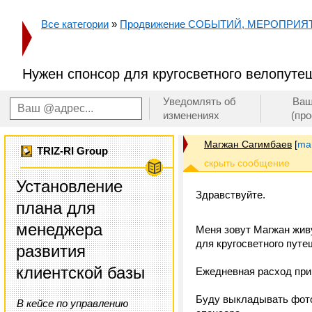
Все категории
»
Продвижение СОБЫТИЙ, МЕРОПРИЯ
Нужен спонсор для кругосветного велопуте
Уведомлять об
Ваш
изменениях
(пр
Магжан Сагимбаев
[
ma
TRIZ-RI Group
Установление
Здравствуйте.
плана для
менеджера
Меня зовут Магжан живу
для кругосветного путе
развития
клиентской базы
Ежедневная расход при
Буду выкладывать фото
В кейсе по управлению