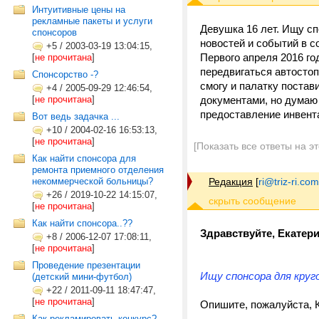
Интуитивные цены на
рекламные пакеты и услуги
Девушка 16 лет. Ищу сп
спонсоров
новостей и событий в с
+5
/
2003-03-19 13:04:15,
Первого апреля 2016 го
[
не прочитана
]
передвигаться автостоп
Cпонсорство -?
смогу и палатку постав
+4
/
2005-09-29 12:46:54,
[
не прочитана
]
документами, но думаю
предоставление инвент
Вот ведь задачка ...
+10
/
2004-02-16 16:53:13,
[
не прочитана
]
[Показать все ответы на э
Как найти спонсора для
ремонта приемного отделения
некоммерческой больницы?
Редакция
[
ri@triz-ri.com
+26
/
2019-10-22 14:15:07,
[
не прочитана
]
Как найти спонсора..??
Здравствуйте, Екатери
+8
/
2006-12-07 17:08:11,
[
не прочитана
]
Проведение презентации
Ищу спонсора для круг
(детский мини-футбол)
+22
/
2011-09-11 18:47:47,
[
не прочитана
]
Опишите, пожалуйста, 
Как рекламировать конкурс?