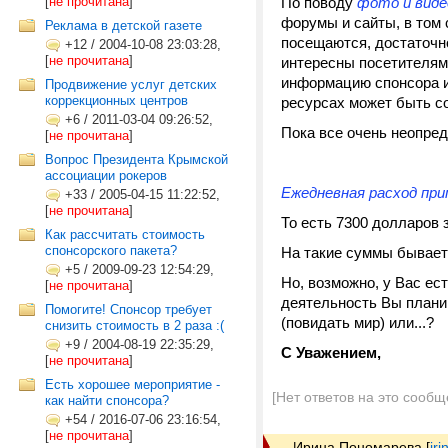
[
не прочитана
]
По поводу
фото и вид
форумы и сайты, в том
Реклама в детской газете
посещаются, достаточн
+12
/
2004-10-08 23:03:28,
[
не прочитана
]
интересны посетителям 
информацию спонсора и
Продвижение услуг детских
коррекционных центров
ресурсах может быть с
+6
/
2011-03-04 09:26:52,
Пока все очень неопред
[
не прочитана
]
Вопрос Президента Крымской
ассоциации рокеров
Ежедневная расход при
+33
/
2005-04-15 11:22:52,
[
не прочитана
]
То есть 7300 долларов 
Как рассчитать стоимость
спонсорского пакета?
На такие суммы бывает 
+5
/
2009-09-23 12:54:29,
Но, возможно, у Вас ес
[
не прочитана
]
деятельность Вы планир
Помогите! Спонсор требует
(повидать мир) или...?
снизить стоимость в 2 раза :(
+9
/
2004-08-19 22:35:29,
С Уважением,
[
не прочитана
]
Есть хорошее мероприятие -
[Нет ответов на это сообщ
как найти спонсора?
+54
/
2016-07-06 23:16:54,
[
не прочитана
]
Ирина Пономарева
[
ir