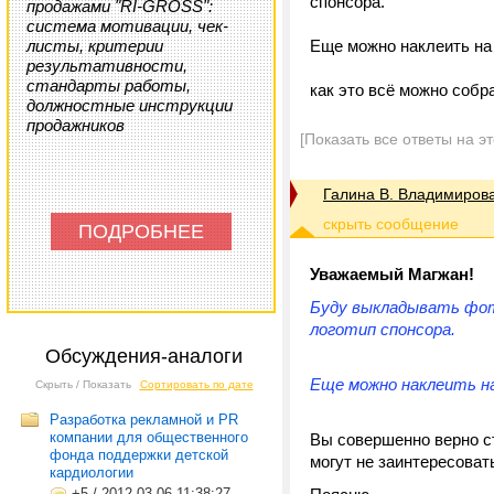
спонсора.
продажами "RI-GROSS":
система мотивации, чек-
листы, критерии
Еще можно наклеить на 
результативности,
стандарты работы,
как это всё можно соб
должностные инструкции
продажников
[Показать все ответы на э
Галина В. Владимиров
ПОДРОБНЕЕ
Уважаемый Магжан!
Буду выкладывать фот
логотип спонсора.
Обсуждения-аналоги
Еще можно наклеить на
Скрыть / Показать
Сортировать по дате
Разработка рекламной и PR
компании для общественного
Вы совершенно верно с
фонда поддержки детской
могут не заинтересоват
кардиологии
+5
/
2012-03-06 11:38:27,