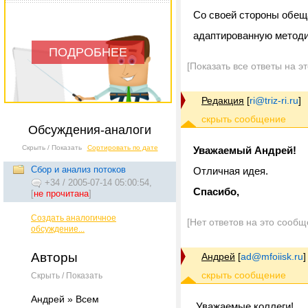
Со своей стороны обещ
адаптированную методик
ПОДРОБНЕЕ
[Показать все ответы на э
Редакция
[
ri@triz-ri.ru
]
Обсуждения-аналоги
Скрыть / Показать
Сортировать по дате
Уважаемый Андрей!
Сбор и анализ потоков
Отличная идея.
+34
/
2005-07-14 05:00:54,
Спасибо,
[
не прочитана
]
Создать аналогичное
[Нет ответов на это сообщ
обсуждение...
Авторы
Андрей
[
ad@mfoiisk.ru
]
Скрыть / Показать
Андрей » Всем
Уважаемые коллеги!