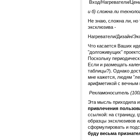
Вход/Нагреватели/Цен
и б) сложна ли техноло
Не знаю, сложна ли, но
эксклюзива -
Нагреватели/Дизайн/Эк
Что касается Ваших ид
"долгоживущих" проекто
Поскольку периодически
Если и размещать
кале
таблицы?). Однако дост
мне кажется, людям "ле
арифметикой с вечным
Рекламоноситель (100
Эта мысль приходила и
привлечения пользов
ссылкой: на страницу, г
образцы эксклюзивов ил
сформулировать и подск
буду весьма признате