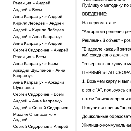
Редакция » Андрей
Публикую методику по с
Андрей » Всем
ВВЕДЕНИЕ:
Анна Каправчук » Андрей
На первом этапе
Кирилл Лебедев » Андрей
Андрей » Кирилл Лебедев
"Алгоритма решения ре
Андрей » Анна Каправчук
Рекламный объект - ро
Анна Каправчук » Андрей
"В идеале каждый жител
Cергей Сидорочев » Андрей
км) ежедневно должен
Редакция » Всем
Анна Каправчук » Всем
"совершать покупку в ма
Аркадий Шушпанов » Анна
ПЕРВЫЙ ЭТАП СБОРА
Каправчук
1. Возьмем карту и вы
Анна Каправчук » Аркадий
Шушпанов
в зоне "А", пользуясь с
Cергей Сидорочев » Всем
потом "поиском организ
Андрей » Анна Каправчук
Получится список "перв
Андрей » Cергей Сидорочев
Михаил Опанасенко »
Дошкольные образоват
Андрей
Жилищно-коммунальны
Сергей Сидорочев » Андрей