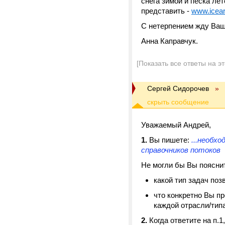
снега зимой и песка ле
представить -
www.icear
С нетерпением жду Ваш
Анна Каправчук.
[Показать все ответы на э
Cергей Сидорочев
»
Уважаемый Андрей,
1.
Вы пишете:
...необх
справочников потоков
Не могли бы Вы поясни
какой тип задач по
что конкретно Вы пр
каждой отрасли/типа
2.
Когда ответите на п.1