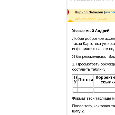
Кирилл Лебедев
[
askof
Уважаемый Андрей!
Любое добротное иссле
такая Картотека уже ест
информацию на нем под
Я бы рекомендовал Вам 
1. Просмотреть обсужд
составить табличу:
Т/
Коррект
Потоки
У
ссылк
...
...
...
Формат этой таблицы 
После того, как такая 
шагу 2.