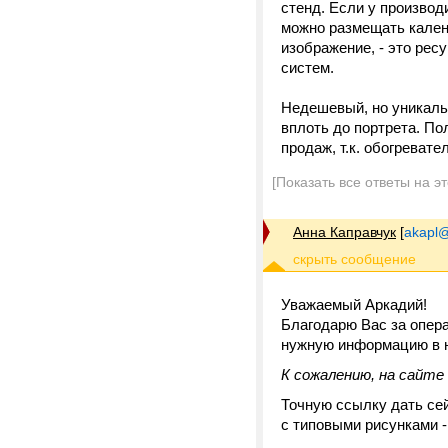
стенд. Если у произво
можно размещать кален
изображение, - это рес
систем.
Недешевый, но уникаль
вплоть до портрета. Пол
продаж, т.к. обогревате
[Показать все ответы на э
Анна Каправчук
[
akapl@
Уважаемый Аркадий!
Благодарю Вас за опера
нужную информацию в н
К сожалению, на сайте 
Точную ссылку дать сейч
с типовыми рисунками -