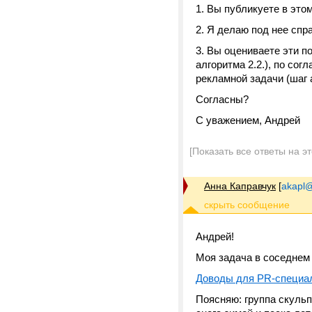
1. Вы публикуете в это
2. Я делаю под нее спр
3. Вы оцениваете эти п
алгоритма 2.2.), по со
рекламной задачи (шаг 
Согласны?
С уважением, Андрей
[Показать все ответы на э
Анна Каправчук
[
akapl@
Андрей!
Моя задача в соседнем
Доводы для PR-специал
Поясняю: группа скульп