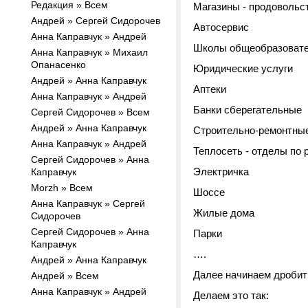
Редакция » Всем
Магазины - продовольс
Андрей » Сергей Сидорочев
Автосервис
Анна Каправчук » Андрей
Школы общеобразоват
Анна Каправчук » Михаил
Опанасенко
Юридические услуги
Андрей » Анна Каправчук
Аптеки
Анна Каправчук » Андрей
Банки сберегательные
Cергей Сидорочев » Всем
Андрей » Анна Каправчук
Строительно-ремонтные
Анна Каправчук » Андрей
Теплосеть - отделы по 
Cергей Сидорочев » Анна
Электричка
Каправчук
Morzh » Всем
Шоссе
Анна Каправчук » Cергей
Жилые дома
Сидорочев
Сергей Сидорочев » Анна
Парки
Каправчук
….
Андрей » Анна Каправчук
Далее начинаем дробит
Андрей » Всем
Анна Каправчук » Андрей
Делаем это так: