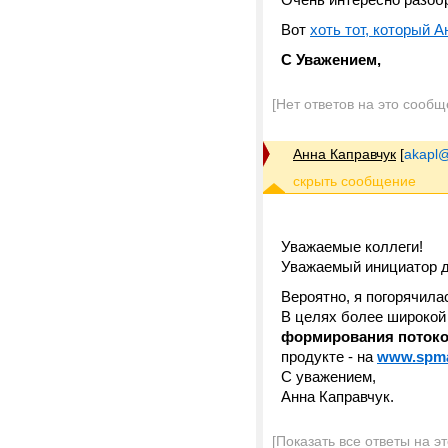
Вот
хоть тот, который 
С Уважением,
[Нет ответов на это сообщ
Анна Каправчук
[
akapl@
Уважаемые коллеги!
Уважаемый инициатор д
Вероятно, я погорячила
В целях более широко
формирования потоко
продукте - на
www.spma
С уважением,
Анна Каправчук.
[Показать все ответы на э