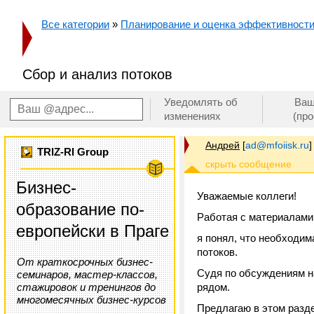
Все категории
»
Планирование и оценка эффективност
Сбор и анализ потоков
Уведомлять об
Ваш
изменениях
(пр
Андрей
[
ad@mfoiisk.ru
]
TRIZ-RI Group
Бизнес-
Уважаемые коллеги!
образование по-
Работая с материалами
европейски в Праге
я понял, что необходим
потоков.
От краткосрочных бизнес-
Судя по обсуждениям н
семинаров, мастер-классов,
стажировок и тренингов до
рядом.
многомесячных бизнес-курсов
Предлагаю в этом разде