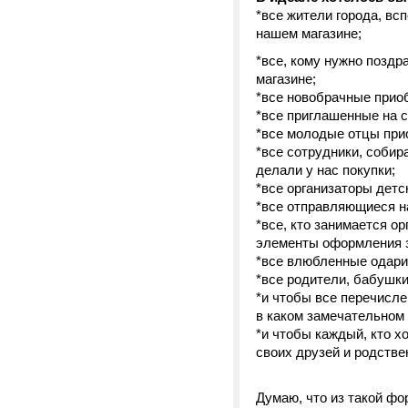
*все жители города, вс
нашем магазине;
*все, кому нужно поздр
магазине;
*все новобрачные приоб
*все приглашенные на 
*все молодые отцы при
*все сотрудники, собир
делали у нас покупки;
*все организаторы дет
*все отправляющиеся н
*все, кто занимается о
элементы оформления з
*все влюбленные одари
*все родители, бабушки
*и чтобы все перечисле
в каком замечательном 
*и чтобы каждый, кто х
своих друзей и родстве
Думаю, что из такой ф