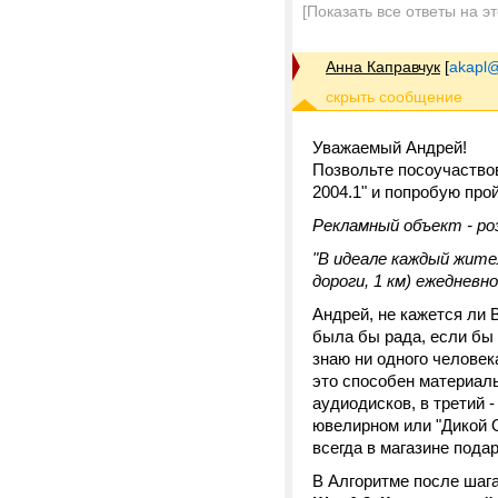
[Показать все ответы на э
Анна Каправчук
[
akapl@
Уважаемый Андрей!
Позвольте посоучаствов
2004.1" и попробую про
Рекламный объект - ро
"В идеале каждый жите
дороги, 1 км) ежедневн
Андрей, не кажется ли
была бы рада, если бы 
знаю ни одного человек
это способен материальн
аудиодисков, в третий 
ювелирном или "Дикой О
всегда в магазине подар
В Алгоритме после шага