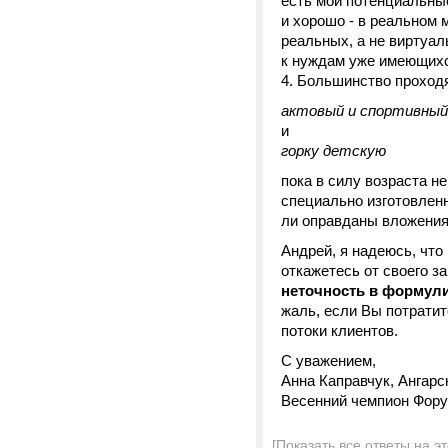
есть мои потенциальные
и хорошо - в реальном 
реальных, а не виртуал
к нуждам уже имеющихся
4. Большинство проход
актовый и спортивный
и
горку детскую
пока в силу возраста н
специально изготовленн
ли оправданы вложения 
Андрей, я надеюсь, чт
откажетесь от своего з
неточность в формули
жаль, если Вы потратите
потоки клиентов.
С уважением,
Анна Каправчук, Ангарс
Весенний чемпион Фору
[Показать все ответы на э