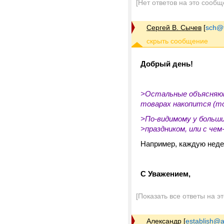
[Нет ответов на это сообщ
Сергей В. Сычев
[
sch@tr
Добрый день!
>Остальные объясняют
товарах накопится (то 
>По-видимому у больши
>праздником, или с че
Например, каждую неде
С Уважением,
[Показать все ответы на э
Александр
[
establish@a