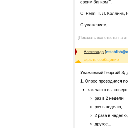
своим банком"".
С. Рэпп, Т. Л. Коллинз, 
С уважением,
[Показать все ответы на э
Александр
[
establish@a
Уважаемый Георгий! Зд
1.
Опрос проводился по
как часто вы соверш
раз в 2 недели,
раз в неделю,
2 раза в неделю,
другое...