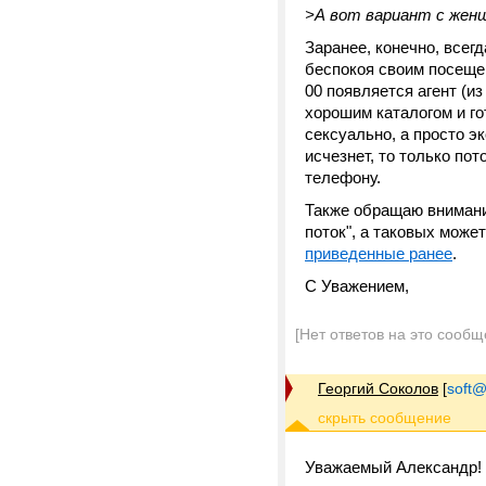
>А вот вариант с женщ
Заранее, конечно, всегд
беспокоя своим посещен
00 появляется агент (и
хорошим каталогом и го
сексуально, а просто эк
исчезнет, то только пот
телефону.
Также обращаю вниман
поток", а таковых може
приведенные ранее
.
С Уважением,
[Нет ответов на это сообщ
Георгий Соколов
[
soft@
Уважаемый Александр!