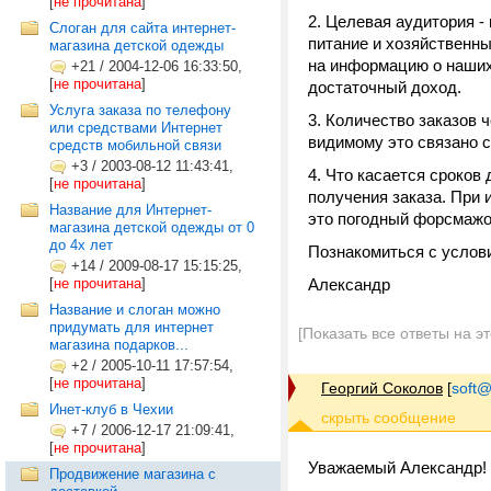
[
не прочитана
]
2. Целевая аудитория -
Слоган для сайта интернет-
питание и хозяйственны
магазина детской одежды
на информацию о наших
+21
/
2004-12-06 16:33:50,
[
не прочитана
]
достаточный доход.
Услуга заказа по телефону
3. Количество заказов 
или средствами Интернет
видимому это связано с
средств мобильной связи
+3
/
2003-08-12 11:43:41,
4. Что касается сроков
[
не прочитана
]
получения заказа. При 
Название для Интернет-
это погодный форсмажо
магазина детской одежды от 0
до 4х лет
Познакомиться с услов
+14
/
2009-08-17 15:15:25,
[
не прочитана
]
Александр
Название и слоган можно
придумать для интернет
[Показать все ответы на э
магазина подарков...
+2
/
2005-10-11 17:57:54,
[
не прочитана
]
Георгий Соколов
[
soft@
Инет-клуб в Чехии
+7
/
2006-12-17 21:09:41,
[
не прочитана
]
Уважаемый Александр!
Продвижение магазина с