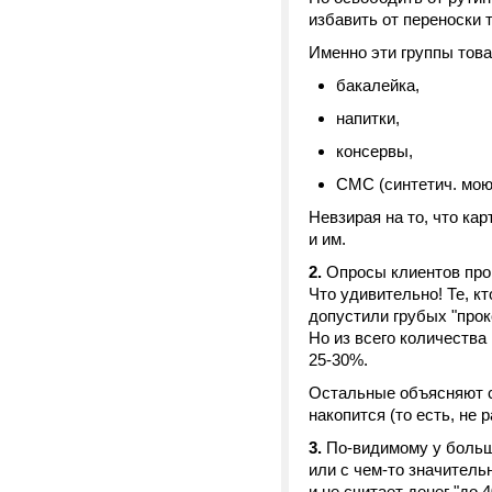
избавить от переноски 
Именно эти группы тов
бакалейка,
напитки,
консервы,
CМС (синтетич. мою
Невзирая на то, что ка
и им.
2.
Опросы клиентов про
Что удивительно! Те, к
допустили грубых "прок
Но из всего количества
25-30%.
Остальные объясняют св
накопится (то есть, не 
3.
По-видимому у больши
или с чем-то значитель
и не считает денег "до 