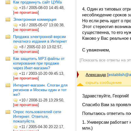
Как продвинуть сайт ЦУМа
+15
/
2005-08-03 14:45:48,
4. Один из типовых отр
[
не прочитана
]
несоблюдение сроков за
Электронная коммерция
Но если речь идет о про
+16
/
2005-05-07 13:00:38,
Этот стереотип возникае
[
не прочитана
]
существенна, то его ну
Продажа электронной версии
Каково у Вас реальное
печатного издания в Интернет
+8
/
2005-02-10 13:02:57,
С уважением,
[
не прочитана
]
Как защитить MP3 файлы от
[Показать все ответы на э
копирования при продаже
через Инет-магазин?
+11
/
2003-10-20 09:45:13,
Александр
[
establish@a
[
не прочитана
]
Интернет-магазин. Слоган для
регионов и Москвы один и тот
же?
Здравствуйте, Георгий!
+10
/
2008-11-28 13:29:50,
Спасибо Вам за проявл
[
не прочитана
]
Опрос пользователей сети
Попытаюсь ответить по
Интернет. Ответьте,
пожалуйста.
1. Универсам работает 
+11
/
2005-04-30 20:22:17,
млн.)