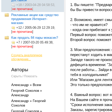
доставкой
1. Вы пишете: "Предвар
+18
/
2003-04-28 04:58:53,
[
не прочитана
]
бы Вы привести вопрос
Рекламные акции как средство
продвижения Интернет-
2. Возможно, имеет см
магазин
- что им не нравится?
+12
/
2005-06-29 12:29:19,
- когда они прибегают 
[
не прочитана
]
Первый вопрос поможет
Как продать 84 пары мокасин?
Второй вопрос поможет
+7
/
2007-03-20 05:49:38,
[
не прочитана
]
3. Мои предположения:
перестанут ходить в ма
Создать аналогичное
обсуждение...
Западе такого не произ
дефецита времеени: "За
Авторы
после работы... Зайди в
тебя в холодильнике!"
Скрыть / Показать
Или "Магазин для лентяе
Это только предположе
Александр » Всем
Георгий Соколов »
4. Важный вопрос: вот я
Александр
На Вашем сайте я проч
Александр » Георгий
"Сроки исполнения заказ
Соколов
Заказы, зарегистрирова
Георгий Соколов »