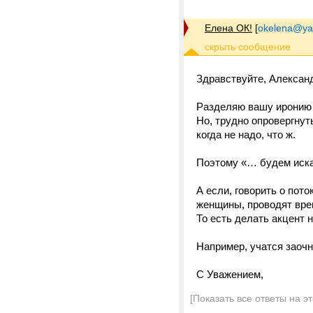
Елена ОК!
[
okelena@ya
Здравствуйте, Алексан
Разделяю вашу иронию 
Но, трудно опровергнут
когда не надо, что ж.
Поэтому «… будем иска
А если, говорить о пото
женщины, проводят врем
То есть делать акцент н
Например, учатся заочн
С Уважением,
[Показать все ответы на э