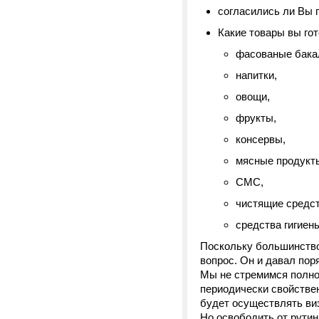
согласились ли Вы 
Какие товары вы го
фасованые бака
напитки,
овощи,
фрукты,
консервы,
мясные продукт
СМС,
чистящие средст
средства гигиен
Поскольку большинство
вопрос. Он и давал пор
Мы не стремимся полнос
периодически свойствен
будет осуществлять ви
Но освободить от рутин