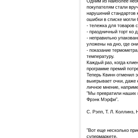
Одним из наиболее нео
покупателям стали вруч
нарушений стандартов к
ошибки в списке могли
- тележка для товаров 
- праздничный торт ко 
- неправильно упакован
уложены на дно, где о
- показание термометр
температуру.
Каждый раз, когда клие
программе премий потр
Теперь Квинн отменил э
выигрывает очки, даже 
личное мнение, наприме
"Мы превратили наших к
Фрэнк Мэрфи".
С. Рэпп, Т. Л. Коллинз, 
"Вот еще несколько при
супермаркете.