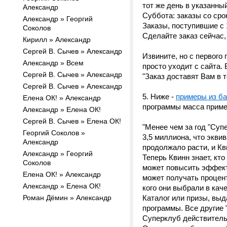
тот же день в указанны
Александр
Суббота: заказы со сро
Александр » Георгий
Заказы, поступившие с 
Соколов
Сделайте заказ сейчас,
Кирилл » Александр
Сергей В. Сычев » Александр
Извините, но с первого 
Александр » Всем
просто уходит с сайта.
Сергей В. Сычев » Александр
"Заказ доставят Вам в т
Сергей В. Сычев » Александр
5. Ниже -
примеры из б
Елена ОК! » Александр
программы масса приме
Александр » Елена ОК!
Сергей В. Сычев » Елена ОК!
"Менее чем за год "Суп
Георгий Соколов »
3,5 миллиона, что экв
Александр
продолжало расти, и Кв
Александр » Георгий
Теперь Квинн знает, кто
Соколов
может повысить эффект
Елена ОК! » Александр
может получать процен
Александр » Елена ОК!
кого они выбрали в кач
Роман Дёмин » Александр
Каталог или призы, выд
программы. Все другие
Суперклуб действитель