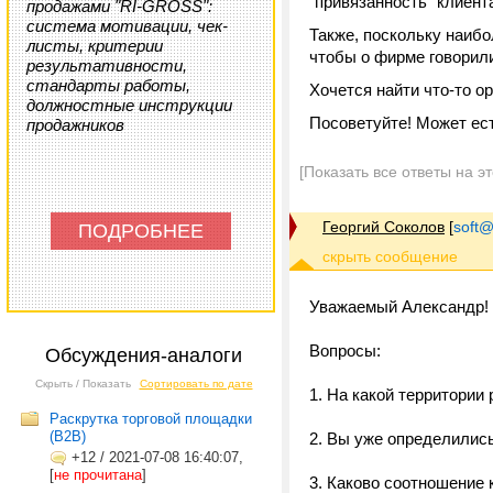
"привязанность" клиент
продажами "RI-GROSS":
система мотивации, чек-
Также, поскольку наиб
листы, критерии
чтобы о фирме говорил
результативности,
стандарты работы,
Хочется найти что-то о
должностные инструкции
Посоветуйте! Может ест
продажников
[Показать все ответы на э
Георгий Соколов
[
soft@
ПОДРОБНЕЕ
Уважаемый Александр!
Вопросы:
Обсуждения-аналоги
Скрыть / Показать
Сортировать по дате
1. На какой территории
Раскрутка торговой площадки
(В2В)
2. Вы уже определилис
+12
/
2021-07-08 16:40:07,
[
не прочитана
]
3. Каково соотношение 