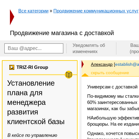
Все категории
»
Продвижение коммуникационных услуг
Продвижение магазина с доставкой
Уведомлять об
Ваш
изменениях
(пр
Александр
[
establish@a
TRIZ-RI Group
Установление
Универсам с доставкой 
плана для
По-видимому мы сталки
менеджера
60% заинтересованных 
магазинах, как бы забы
развития
НАибольшую эффективно
клиентской базы
брощюры. На ее издани
Однако, хочется повыс
В кейсе по управлению