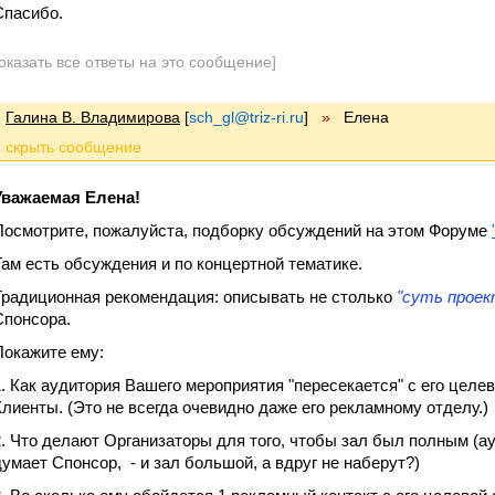
Спасибо.
оказать все ответы на это сообщение]
Галина В. Владимирова
[
sch_gl@triz-ri.ru
]
»
Елена
Уважаемая Елена!
Посмотрите, пожалуйста, подборку обсуждений на этом Форуме
Там есть обсуждения и по концертной тематике.
Традиционная рекомендация: описывать не столько
"суть проек
Спонсора.
Покажите ему:
1. Как аудитория Вашего мероприятия "пересекается" с его целев
Клиенты. (Это не всегда очевидно даже его рекламному отделу.)
2. Что делают Организаторы для того, чтобы зал был полным (ауд
думает Спонсор, - и зал большой, а вдруг не наберут?)