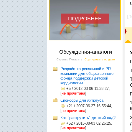
[П
ПОДРОБНЕЕ
Обсуждения-аналоги
Скрыть / Показать
Сортировать по дате
Разработка рекламной и PR
компании для общественного
фонда поддержки детской
кардиологии
+5
/
2012-03-06 11:38:27,
[
не прочитана
]
Cпонсоры для яхтклуба
+21
/
2007-06-27 16:55:44,
[
не прочитана
]
Как "раскрутить" детский сад?
+52
/
2015-08-03 02:26:25,
[
не прочитана
]