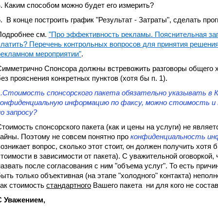
4. Каким способом можно будет его измерить?
5. В конце построить график "Результат - Затраты", сделать прогн
Подробнее см.
"Про эффективность рекламы. Пояснительная за
платить? Перечень контрольных вопросов для принятия решения 
рекламном мероприятии"
.
Симметрично Спонсора должны встревожить разговоры общего х
без прояснения конкретных пунктов (хотя бы п. 1).
...Стоимость спонсорского пакета обязательно указывать в 
конфиденциальную информацию по факсу, можно стоимость и 
по запросу?
Стоимость спонсорского пакета (как и цены на услуги) не являе
тайны. Поэтому не совсем понятно про
конфиденциальность ин
возникает вопрос, сколько этот стоит, он должен получить хотя
стоимости в зависимости от пакета). С уважительной оговоркой,
назвать после согласования с ним "объема услуг". То есть причи
быть только объективная (на этапе "холодного" контакта) неполн
как стоимость
стандартного
Вашего пакета ни для кого не соста
С Уважением,