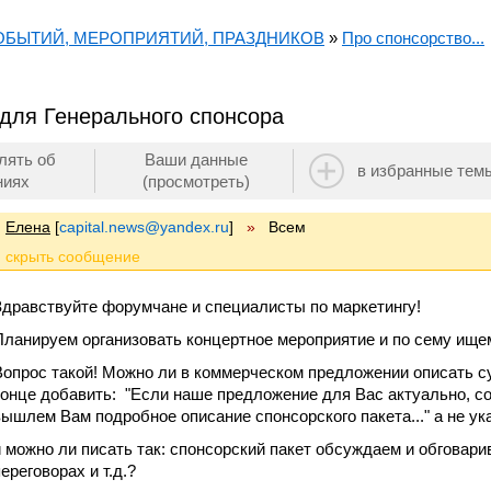
СОБЫТИЙ, МЕРОПРИЯТИЙ, ПРАЗДНИКОВ
»
Про спонсорство...
для Генерального спонсора
лять об
Ваши данные
в избранные тем
ниях
(просмотреть)
Елена
[
capital.news@yandex.ru
]
»
Всем
Здравствуйте форумчане и специалисты по маркетингу!
Планируем организовать концертное мероприятие и по сему ищем
Вопрос такой! Можно ли в коммерческом предложении описать сут
конце добавить: "Если наше предложение для Вас актуально, с
вышлем Вам подробное описание спонсорского пакета..." а не у
и можно ли писать так: спонсорский пакет обсуждаем и обговари
ереговорах и т.д.?