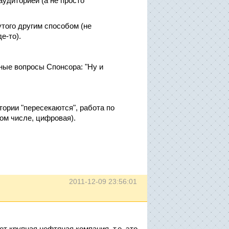
аудиторией (а не просто
утого другим способом (не
е-то).
дные вопросы Спонсора: "Ну и
тории "пересекаются", работа по
том числе, цифровая).
2011-12-09 23:56:01
т крупная нефтяная компания, т.е. это