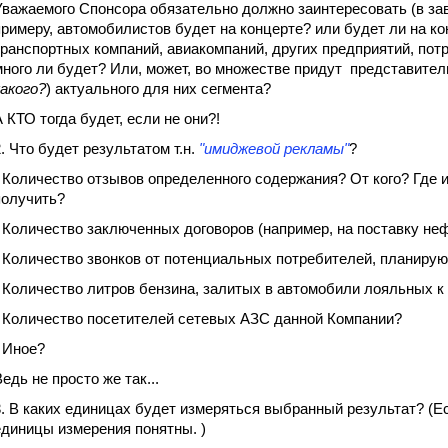
Уважаемого Спонсора обязательно должно заинтересовать (в зави
примеру, автомобилистов будет на концерте? или будет ли на к
транспортных компаний, авиакомпаний, других предприятий, по
много ли будет? Или, может, во множестве придут представители
какого?
) актуального для них сегмента?
А КТО тогда будет, если не они?!
2. Что будет результатом т.н.
"имиджевой рекламы"
?
- Количество отзывов определенного содержания? От кого? Где 
получить?
- Количество заключенных договоров (например, на поставку не
- Количество звонков от потенциальных потребителей, планир
- Количество литров бензина, залитых в автомобили лояльных 
- Количество посетителей сетевых АЗС данной Компании?
- Иное?
едь не просто же так...
3. В каких единицах будет измеряться выбранный результат? (Е
единицы измерения понятны. )