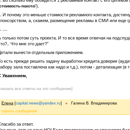
3. Во сколько ему обойдется 1 рекламный контакт с его целевой 
"стоимость пакета"
).
4. И почему это меньше стоимости рекламного контакта, достигн
спонсорством, а, скажем, размещение рекламы в СМИ или еще гд
. ....
А только потом суть проекта. И то все время отвечая на подспу
что?.. Что мне это дает?"
Детали вынести отдельным приложением.
То есть прежде решить задачу выработки кредита доверия (ауди
набору зала поставлена как надо и т.д.), потом - детализация (в 
С Уважением,
оказать все ответы на это сообщение]
Елена
[
capital.news@yandex.ru
]
»
Галина В. Владимирова
Спасибо за ответ.
Все ясно, только одно НО! Если предполагаемым спонсором буде