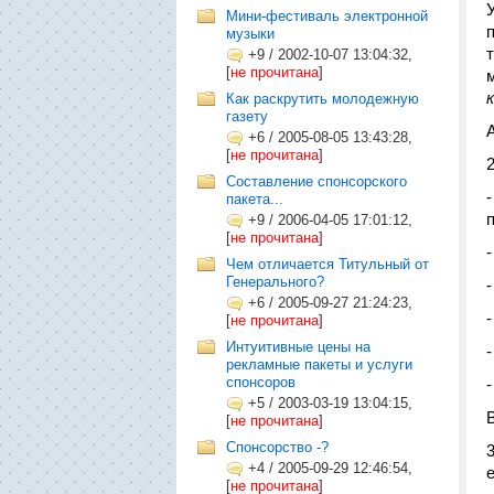
Мини-фестиваль электронной
музыки
+9
/
2002-10-07 13:04:32,
[
не прочитана
]
Как раскрутить молодежную
газету
+6
/
2005-08-05 13:43:28,
[
не прочитана
]
Составление спонсорского
пакета...
+9
/
2006-04-05 17:01:12,
[
не прочитана
]
Чем отличается Титульный от
Генерального?
+6
/
2005-09-27 21:24:23,
[
не прочитана
]
Интуитивные цены на
рекламные пакеты и услуги
спонсоров
+5
/
2003-03-19 13:04:15,
В
[
не прочитана
]
Cпонсорство -?
+4
/
2005-09-29 12:46:54,
[
не прочитана
]