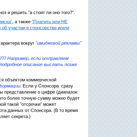
оз и решить "а стоит ли оно того?".
писка"
, а также
"Платить или НЕ
об участии в спонсорстве и/или
арактера вокруг
"имиджевой рекламы"
КП? Например, если отправляем
подробное описание выслать позже
тся объектом коммерческой
формации
. Если у Спонсора сразу
 бы представление о цифре (диапазон
 что более точную сумму можно будет
ной такой "отсрочки" может
ота данных от Спонсора. (В то время
вляет секрета.)