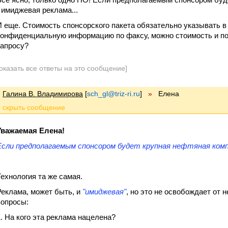
- имиджевая реклама...
И еще. Стоимость спонсорского пакета обязательно указывать 
конфиденциальную информацию по факсу, можно стоимость и по
запросу?
оказать все ответы на это сообщение]
Галина В. Владимирова
[
sch_gl@triz-ri.ru
]
»
Елена
Уважаемая Елена!
Если предполагаемым спонсором будет крупная нефтяная компан
Технология та же самая.
Реклама, может быть, и
"имиджевая"
, но это не освобождает от
вопросы:
1. На кого эта реклама нацелена?