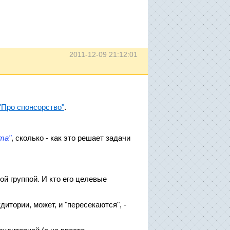
2011-12-09 21:12:01
"Про спонсорство"
.
та"
, сколько - как это решает задачи
ой группой. И кто его целевые
итории, может, и "пересекаются", -