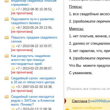
Модельер свадебных платьев
спрашивает...
Плюсы:
+7
/
2012-08-30 15:39:52,
[
не прочитана
]
все свадебные аксесс
Подскажите пути к развитию
(
продолжите перечен
свадебного бизнеса
+8
/
2010-05-24 20:13:56,
Минусы:
[
не прочитана
]
нет платьев, венков, 
Повысить продажи свадебного
салона
далеко от специализ
+2
/
2010-09-22 10:33:07,
[
не прочитана
]
нет гарантии, что, пр
Как раскрутить свадебное
(
продолжите перечен
агентство при помощи
нестандартных идей
Что Вы можете предлож
+7
/
2013-02-23 20:08:07,
[
не прочитана
]
С уважением,
Свадебный салон: находимся
в 20 км от областного центра
+3
/
2007-03-02 00:19:38,
[Показать все ответы на э
[
не прочитана
]
Свадебный салон находится
рядом с ЗАГСом, а Клиентов
Светлана
[
cve2099@ya
мало. Почему?
+7
/
2015-02-13 11:08:38,