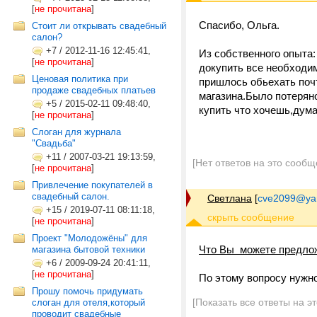
[
не прочитана
]
Спасибо, Ольга.
Стоит ли открывать свадебный
салон?
+7
/
2012-11-16 12:45:41,
Из собственного опыта:
[
не прочитана
]
докупить все необходим
Ценовая политика при
пришлось обьехать почт
продаже свадебных платьев
магазина.Было потеряно
+5
/
2015-02-11 09:48:40,
купить что хочешь,дума
[
не прочитана
]
Слоган для журнала
"Свадьба"
+11
/
2007-03-21 19:13:59,
[Нет ответов на это сообщ
[
не прочитана
]
Привлечение покупателей в
свадебный салон.
Светлана
[
cve2099@ya
+15
/
2019-07-11 08:11:18,
[
не прочитана
]
Проект "Молодожёны" для
Что Вы можете предлож
магазина бытовой техники
+6
/
2009-09-24 20:41:11,
[
не прочитана
]
По этому вопросу нужн
Прошу помочь придумать
[Показать все ответы на э
слоган для отеля,который
проводит свадебные