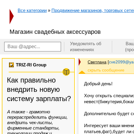
Все категории
»
Продвижение магазинов, торговых сетей
Магазин свадебных аксессуаров
Уведомлять об
Ваш
изменениях
(пр
Светлана
[
cve2099@ya
TRIZ-RI Group
Как правильно
Добрый день!
внедрить новую
Хочу открыть специали
систему зарплаты?
невест(бижутерия,бокал
А также - грамотно
Дополнительно будет со
перераспределить функции,
внедрить чек-листы,
Интересует ваши мнения
фирменные стандарты,
платьев,фат),будет ли 
технологии продаж и