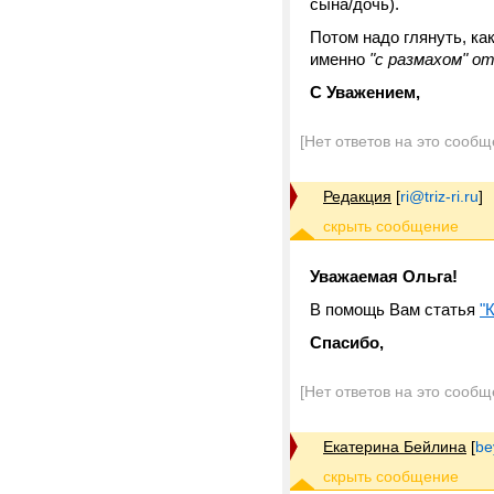
сына/дочь).
Потом надо глянуть, как
именно
"с размахом" 
С Уважением,
[Нет ответов на это сообщ
Редакция
[
ri@triz-ri.ru
]
Уважаемая Ольга!
В помощь Вам статья
"
Спасибо,
[Нет ответов на это сообщ
Екатерина Бейлина
[
be