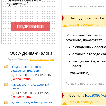
переговоров?
[Показать все ответы на э
Ольга Дейнега
»
Све
ПОДРОБНЕЕ
Уважаемая Светлана,
уточните, пожалуйста:
в свадебных салона
Обсуждения-аналоги
сколько в городе са
Скрыть / Показать
Сортировать по дате
как далеко будет на
салон?
Продвижение салона
свадебных платьев
С уважением,
+15
/
2005-12-28 12:25:07,
[
не прочитана
]
[Показать все ответы на э
Как раскрутить свадебный
салон
+3
/
2005-11-27 14:45:25,
Светлана
[
cve2099@ya
[
не прочитана
]
Буклет о свадебных услугах