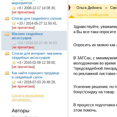
мероприятия
Ольга Дейнега
»
Све
+8
/
2008-12-17 14:08:30,
[
не прочитана
]
Слоган для свадебного салона
+10
/
2014-05-27 11:50:41,
Здравствуйте, уважаем
[
не прочитана
]
а Вы все-таки опросите
Магазин свадебных
аксессуаров
+14
/
2016-02-15 09:34:03,
Опросить их можно как 
[
не прочитана
]
Слоган для интернет- магазина
свадебных аксессуаров
В ЗАГСах, с минимумом 
+3
/
2010-02-09 12:39:00,
молодоженам во время п
[
не прочитана
]
"предсвадебной лихорад
Как найти хорошего продавца
по рекламной листовке 
в свадебный салон
+4
/
2018-07-03 20:48:28,
[
не прочитана
]
Усиление решения: по 
бонус\скидку на товар.
Создать аналогичное
обсуждение...
В процессе подготовки
Авторы
этом помочь.