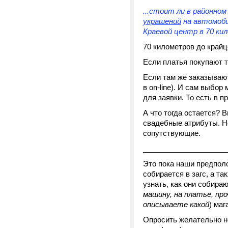
...стоит ли в районн
украшений
на автомоби
Краевой центр в 70 ки
70 километров до крайце
Если платья покупают та
Если там же заказываю
в on-line). И сам выбор
для заявки. То есть в п
А что тогда остается? 
свадебные атрибуты. Но
сопутствующие.
____________________
Это пока наши предпол
собирается в загс, а т
узнать, как они собира
машину, на платье, пр
описываете какой
) маг
Опросить желательно не