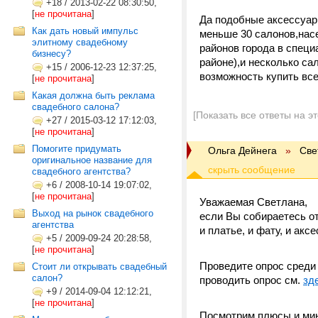
+18
/
2013-02-22 08:30:50,
[
не прочитана
]
Да подобные аксессуары
Как дать новый импульс
меньше 30 салонов,насе
элитному свадебному
районов города в специ
бизнесу?
районе),и несколько са
+15
/
2006-12-23 12:37:25,
возможность купить все
[
не прочитана
]
Какая должна быть реклама
свадебного салона?
[Показать все ответы на э
+27
/
2015-03-12 17:12:03,
[
не прочитана
]
Помогите придумать
Ольга Дейнега
»
Све
оригинальное название для
свадебного агентства?
+6
/
2008-10-14 19:07:02,
[
не прочитана
]
Уважаемая Светлана,
Выход на рынок свадебного
если Вы собираетесь от
агентства
и платье, и фату, и ак
+5
/
2009-09-24 20:28:58,
[
не прочитана
]
Проведите опрос среди 
Стоит ли открывать свадебный
салон?
проводить опрос см.
зд
+9
/
2014-09-04 12:12:21,
[
не прочитана
]
Посмотрим плюсы и мин