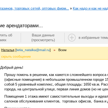
азинов, торговых сетей, оптовых фирм...
»
Как надо и как не на
ие арендаторами...
лять об
Ваши данные
в избранные тем
ниях
(просмотреть)
Наталья
[
tetia_natalka@mail.ru
]
»
Всем
Добрый день!
Прошу помочь в решении, как кажется сложнейшего вопроса 
(офисные помещения) в небольшом промышленном городе 15
собой 5 уровневый комплекс, общая площадь: 1650 кв.м. Рас
города, на центральной улице, первая линия домов (но не це
Помещения 1 этажа имеют самостоятельные выходы и идеал
салонов обслуживания клиентов, торговых офисов, банка и 