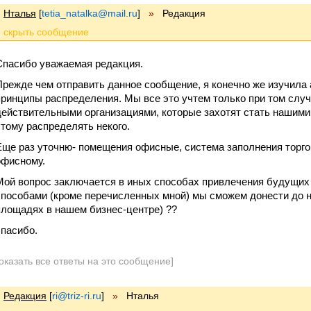
Нталья
[
tetia_natalka@mail.ru
]
»
Редакция
Спасибо уважаемая редакция.
Прежде чем отправить данное сообщение, я конечно же изучила
принципы распределения. Мы все это учтем только при том случа
действительными организациями, которые захотят стать нашими 
этому распределять некого.
Еще раз уточню- помещения офисные, система заполнения торгов
офисному.
Мой вопрос заключается в иных способах привлечения будущих к
способами (кроме перечисленных мной) мы сможем донести до
площадях в нашем бизнес-центре) ??
спасибо.
оказать все ответы на это сообщение]
Редакция
[
ri@triz-ri.ru
]
»
Нталья