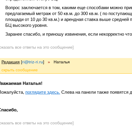
Вопрос заключается в том, какими еще способами можно при
предлагаемый метраж от 50 кв.м. до 300 кв.м. ( по поступа
площади от 10 до 30 кв.м.) и арендная ставка выше средней по
БЦ высокого уровня.
Заранее спасибо, и приношу извинения, если некорректно что
оказать все ответы на это сообщение]
Редакция
[
ri@triz-ri.ru
]
»
Наталья
Уважаемая Наталья!
Пожалуйста,
поглядите здесь.
Слева на панели также появятся 
Спасибо,
оказать все ответы на это сообщение]