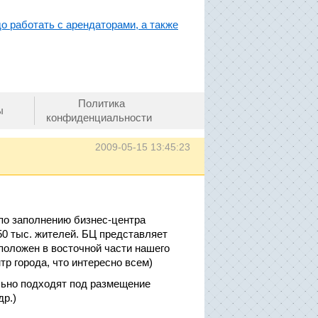
до работать с арендаторами, а также
Политика
ы
конфиденциальности
2009-05-15 13:45:23
по заполнению бизнес-центра
0 тыс. жителей. БЦ представляет
положен в восточной части нашего
нтр города, что интересно всем)
ьно подходят под размещение
др.)