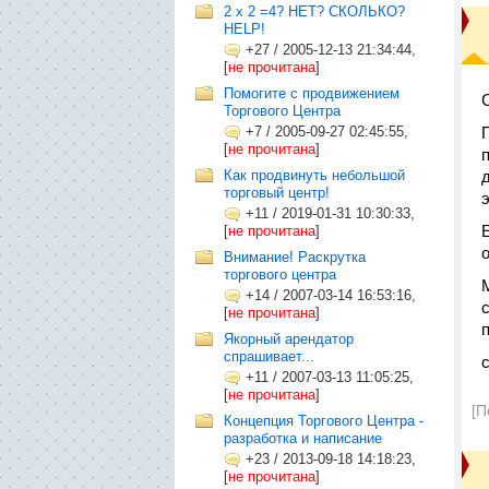
2 х 2 =4? НЕТ? СКОЛЬКО?
HELP!
+27
/
2005-12-13 21:34:44,
[
не прочитана
]
Помогите с продвижением
Торгового Центра
+7
/
2005-09-27 02:45:55,
[
не прочитана
]
Как продвинуть небольшой
торговый центр!
+11
/
2019-01-31 10:30:33,
[
не прочитана
]
Внимание! Раскрутка
торгового центра
+14
/
2007-03-14 16:53:16,
[
не прочитана
]
Якорный арендатор
спрашивает...
+11
/
2007-03-13 11:05:25,
[
не прочитана
]
[П
Концепция Торгового Центра -
разработка и написание
+23
/
2013-09-18 14:18:23,
[
не прочитана
]