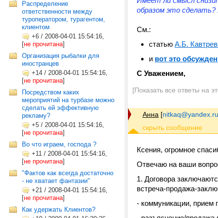
Имеет ли смысл снизи
Распределение
образом это сделать?
ответственности между
туроператором, турагентом,
клиентом
См.:
+6
/
2008-04-01 15:54:16,
статью
А.Б. Кавтре
[
не прочитана
]
Организация рыбалки для
и
вот это обсужден
иностранцев
+14
/
2008-04-01 15:54:16,
С Уважением,
[
не прочитана
]
[Показать все ответы на э
Посредством каких
мероприятий на турбазе можно
сделать ей эффективную
Анна
[
nitkaq@yandex.r
рекламу?
+5
/
2008-04-01 15:54:16,
[
не прочитана
]
Во что играем, господа ?
Ксения, огромное спасиб
+11
/
2008-04-01 15:54:16,
[
не прочитана
]
Отвечаю на ваши вопро
"Фактов как всегда достаточно
1. Договора заключаютс
- не хватает фантазии"
встреча-продажа-заклю
+21
/
2008-04-01 15:54:16,
[
не прочитана
]
- коммуникации, прием
Как удержать Клиентов?
- разъяснение/продажа 