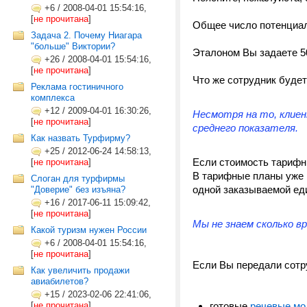
+6
/
2008-04-01 15:54:16,
[
не прочитана
]
Общее число потенциаль
Задача 2. Почему Ниагара
"больше" Виктории?
Эталоном Вы задаете 50
+26
/
2008-04-01 15:54:16,
[
не прочитана
]
Что же сотрудник буде
Реклама гостиничного
комплекса
+12
/
2009-04-01 16:30:26,
Несмотря на то, клие
[
не прочитана
]
среднего показателя.
Как назвать Турфирму?
+25
/
2012-06-24 14:58:13,
Если стоимость тарифны
[
не прочитана
]
В тарифные планы уже 
Слоган для турфирмы
одной заказываемой ед
"Доверие" без изъяна?
+16
/
2017-06-11 15:09:42,
[
не прочитана
]
Мы не знаем сколько в
Какой туризм нужен России
+6
/
2008-04-01 15:54:16,
[
не прочитана
]
Если Вы передали сотр
Как увеличить продажи
авиабилетов?
+15
/
2023-02-06 22:41:06,
[
не прочитана
]
готовые
речевые мо