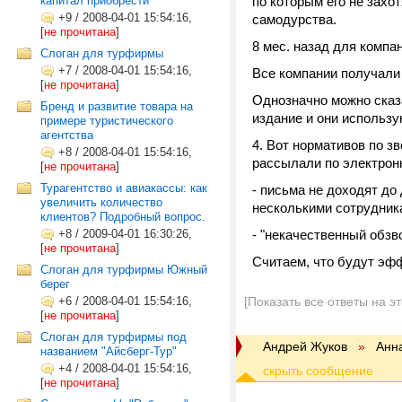
капитал приобрести
по которым его не захо
+9
/
2008-04-01 15:54:16,
самодурства.
[
не прочитана
]
8 мес. назад для компа
Cлоган для турфирмы
+7
/
2008-04-01 15:54:16,
Все компании получали
[
не прочитана
]
Однозначно можно сказа
Бренд и развитие товара на
издание и они использую
примере туристического
агентства
4. Вот нормативов по з
+8
/
2008-04-01 15:54:16,
рассылали по электронн
[
не прочитана
]
Турагентство и авиакассы: как
- письма не доходят до
увеличить количество
несколькими сотрудник
клиентов? Подробный вопрос.
+8
/
2009-04-01 16:30:26,
- "некачественный обзво
[
не прочитана
]
Считаем, что будут эф
Слоган для турфирмы Южный
берег
+6
/
2008-04-01 15:54:16,
[Показать все ответы на э
[
не прочитана
]
Слоган для турфирмы под
Андрей Жуков
»
Анн
названием "Айсберг-Тур"
+4
/
2008-04-01 15:54:16,
[
не прочитана
]