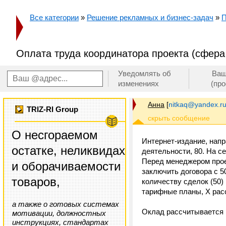
Все категории
»
Решение рекламных и бизнес-задач
»
П
Оплата труда координатора проекта (сфера 
Уведомлять об
Ваш
изменениях
(пр
Анна
[
nitkaq@yandex.r
TRIZ-RI Group
О несгораемом
Интернет-издание, нап
остатке, неликвидах
деятельности, 80. На с
Перед менеджером прое
и оборачиваемости
заключить договора с 5
товаров,
количеству сделок (50)
тарифные планы, Х расс
а также о готовых системах
Оклад рассчитывается 
мотивации, должностных
инструкциях, стандартах