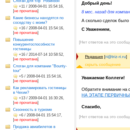
Слоган для т/ф "Робинзон"
Добрый день!
+11
/
2008-04-01 15:54:16,
[
не прочитана
]
8 мес. назад для компа
Какие бизнесы находятся по
А сколько сделок было
соседству с моим?
+16
/
2008-04-01 15:54:16,
С Уважением,
[
не прочитана
]
Повышение
[Нет ответов на это сообщ
конкурентоспособности
гостиницы
+16
/
2014-07-14 10:58:52,
Редакция
[
ri@triz-ri.ru
]
[
не прочитана
]
Слоган для компании "Bounty-
tour"
+5
/
2008-04-01 15:54:16,
Уважаемае Коллеги!
[
не прочитана
]
Как рекламировать гостиницы
Обратите внимание на 
в Чехии?
НА ЭТАПЕ ПЕРВИЧНЫ
+13
/
2009-04-01 16:30:26,
[
не прочитана
]
Спасибо,
Сезонность в туризме
+6
/
2008-04-01 15:54:17,
[Нет ответов на это сообщ
[
не прочитана
]
Продажа авиабилетов в