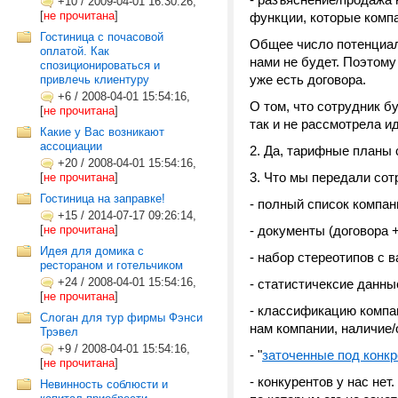
+10
/
2009-04-01 16:30:26,
[
не прочитана
]
функции, которые комп
Гостиница с почасовой
Общее число потенциаль
оплатой. Как
нами не будет. Поэтому
спозиционироваться и
уже есть договора.
привлечь клиентуру
+6
/
2008-04-01 15:54:16,
О том, что сотрудник бу
[
не прочитана
]
так и не рассмотрела и
Какие у Вас возникают
ассоциации
2. Да, тарифные планы 
+20
/
2008-04-01 15:54:16,
3. Что мы передали сот
[
не прочитана
]
Гостиница на заправке!
- полный список компан
+15
/
2014-07-17 09:26:14,
[
не прочитана
]
- документы (договора 
Идея для домика с
- набор стереотипов с 
рестораном и готельчиком
+24
/
2008-04-01 15:54:16,
- статистичексие данны
[
не прочитана
]
- классификацию компан
Слоган для тур фирмы Фэнси
нам компании, наличие/
Трэвел
+9
/
2008-04-01 15:54:16,
- "
заточенные под конк
[
не прочитана
]
- конкурентов у нас не
Невинность соблюсти и