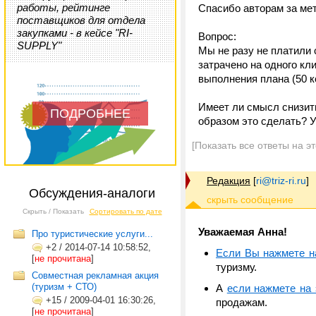
работы, рейтинге
Спасибо авторам за ме
поставщиков для отдела
закупками - в кейсе "RI-
Вопрос:
SUPPLY"
Мы не разу не платили 
затрачено на одного кл
выполнения плана (50 к
Имеет ли смысл снизить
ПОДРОБНЕЕ
образом это сделать? 
[Показать все ответы на э
Редакция
[
ri@triz-ri.ru
]
Обсуждения-аналоги
Скрыть / Показать
Сортировать по дате
Уважаемая Анна!
Про туристические услуги...
+2
/
2014-07-14 10:58:52,
Если Вы нажмете н
[
не прочитана
]
туризму.
Совместная рекламная акция
(туризм + СТО)
А
если нажмете на 
+15
/
2009-04-01 16:30:26,
продажам.
[
не прочитана
]