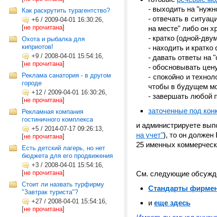
- выходить на "нужн
Как раскрутить турагентство?
- отвечать в ситуаци
+6
/
2009-04-01 16:30:26,
[
не прочитана
]
на месте" либо он х
- кратко (одной-дв
Охота и рыбалка для
киприотов!
- находить и кратк
+9
/
2008-04-01 15:54:16,
- давать ответы на 
[
не прочитана
]
- обосновывать цен
Реклама санатория - в другом
- спокойно и технол
городе
чтобы в будущем мо
+12
/
2009-04-01 16:30:26,
- завершать любой 
[
не прочитана
]
заточенные под кон
Рекламная компания
гостиничного комплекса
и администрируете выпо
+5
/
2014-07-17 09:26:13,
на учет"
), то он долже
[
не прочитана
]
25 именных коммерчес
Есть детский лагерь, но нет
бюджета для его продвижения
+3
/
2008-04-01 15:54:16,
[
не прочитана
]
См. следующие обсужд
Стоит ли назвать турфирму
Стандарты фирмен
"Завтрак туриста"?
+27
/
2008-04-01 15:54:16,
и
еще здесь
[
не прочитана
]