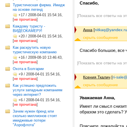
Спасибо,
Туристическая фирма. Имидж
на основе легенд
+17
/
2008-04-01 15:54:16,
[Показать все ответы на э
[
не прочитана
]
Каждому туристу -
Анна
[
nitkaq@yandex.r
ВИДЕОКАМЕРУ!
+20
/
2008-04-01 15:54:16,
[
не прочитана
]
Как раскрутить новую
Спасибо большое, все 
туристическую компанию
+16
/
2009-08-10 13:46:43,
[
не прочитана
]
[Показать все ответы на э
Охота в Болгарии
+9
/
2008-04-01 15:54:16,
Ксения Ткалич
[
ri-sale@t
[
не прочитана
]
Как успешно предложить
услуги западным компаниям
через интернет?
Уважаемая Анна,
+6
/
2008-04-01 15:54:16,
[
не прочитана
]
Имеет ли смысл снизить
Зачем нужен бренд или
образом это сделать? 
сколько миллионов стоят
имиджевые потери
"Аэрофлота"
Поясните, пожалуйста,