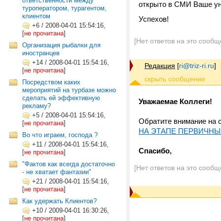
ответственности между
открыто в СМИ Ваше ун
туроператором, турагентом,
клиентом
Успехов!
+6
/
2008-04-01 15:54:16,
[
не прочитана
]
[Нет ответов на это сообщ
Организация рыбалки для
иностранцев
+14
/
2008-04-01 15:54:16,
Редакция
[
ri@triz-ri.ru
]
[
не прочитана
]
Посредством каких
мероприятий на турбазе можно
сделать ей эффективную
Уважаемае Коллеги!
рекламу?
+5
/
2008-04-01 15:54:16,
Обратите внимание на 
[
не прочитана
]
НА ЭТАПЕ ПЕРВИЧНЫ
Во что играем, господа ?
+11
/
2008-04-01 15:54:16,
Спасибо,
[
не прочитана
]
"Фактов как всегда достаточно
[Нет ответов на это сообщ
- не хватает фантазии"
+21
/
2008-04-01 15:54:16,
[
не прочитана
]
Как удержать Клиентов?
+10
/
2009-04-01 16:30:26,
[
не прочитана
]