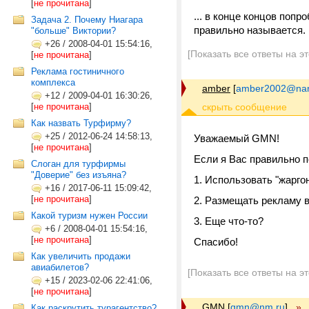
[
не прочитана
]
... в конце концов попр
Задача 2. Почему Ниагара
правильно называется.
"больше" Виктории?
+26
/
2008-04-01 15:54:16,
[Показать все ответы на э
[
не прочитана
]
Реклама гостиничного
комплекса
amber
[
amber2002@nar
+12
/
2009-04-01 16:30:26,
[
не прочитана
]
Как назвать Турфирму?
+25
/
2012-06-24 14:58:13,
Уважаемый GMN!
[
не прочитана
]
Если я Вас правильно п
Слоган для турфирмы
"Доверие" без изъяна?
1. Использовать "жарго
+16
/
2017-06-11 15:09:42,
[
не прочитана
]
2. Размещать рекламу в
Какой туризм нужен России
3. Еще что-то?
+6
/
2008-04-01 15:54:16,
[
не прочитана
]
Спасибо!
Как увеличить продажи
авиабилетов?
[Показать все ответы на э
+15
/
2023-02-06 22:41:06,
[
не прочитана
]
GMN
[
gmn@nm.ru
]
»
Как раскрутить турагентство?