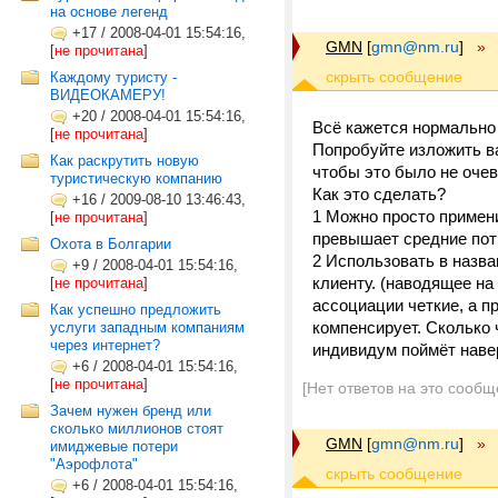
на основе легенд
+17
/
2008-04-01 15:54:16,
GMN
[
gmn@nm.ru
]
»
[
не прочитана
]
Каждому туристу -
ВИДЕОКАМЕРУ!
+20
/
2008-04-01 15:54:16,
Всё кажется нормально 
[
не прочитана
]
Попробуйте изложить в
Как раскрутить новую
чтобы это было не оче
туристическую компанию
Как это сделать?
+16
/
2009-08-10 13:46:43,
1 Можно просто примен
[
не прочитана
]
превышает средние потр
Охота в Болгарии
2 Использовать в назва
+9
/
2008-04-01 15:54:16,
клиенту. (наводящее на
[
не прочитана
]
ассоциации четкие, а п
Как успешно предложить
компенсирует. Сколько 
услуги западным компаниям
через интернет?
индивидум поймёт наве
+6
/
2008-04-01 15:54:16,
[
не прочитана
]
[Нет ответов на это сообщ
Зачем нужен бренд или
сколько миллионов стоят
GMN
[
gmn@nm.ru
]
»
имиджевые потери
"Аэрофлота"
+6
/
2008-04-01 15:54:16,