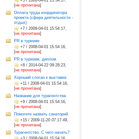
+3
/
2008-04-01 15:54:17,
[
не прочитана
]
Оплата труда координатора
проекта (сфера деятельности -
отдых)
+7
/
2008-04-01 15:54:17,
[
не прочитана
]
PR в туризме
+7
/
2008-04-01 15:54:16,
[
не прочитана
]
PR в туризме, диплом
+8
/
2014-04-22 09:28:23,
[
не прочитана
]
Хороший слоган к выставке
+11
/
2008-04-01 15:54:16,
[
не прочитана
]
Название для турагентства.
+9
/
2008-04-01 15:54:16,
[
не прочитана
]
Помогите назвать санаторий
+15
/
2009-11-20 07:17:49,
[
не прочитана
]
Турагентство. С чего начать?
+3
/
2008-04-01 15:54:16,