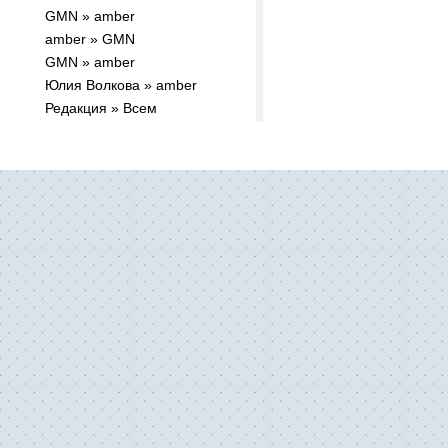
GMN » amber
amber » GMN
GMN » amber
Юлия Волкова » amber
Редакция » Всем