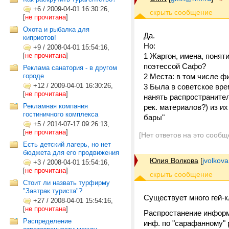
+6
/
2009-04-01 16:30:26,
[
не прочитана
]
Охота и рыбалка для
Да.
киприотов!
Но:
+9
/
2008-04-01 15:54:16,
[
не прочитана
]
1 Жаргон, имена, понят
поэтессой Сафо?
Реклама санатория - в другом
городе
2 Места: в том числе ф
+12
/
2009-04-01 16:30:26,
3 Была в советское вр
[
не прочитана
]
нанять распространител
Рекламная компания
рек. материалов?) из и
гостиничного комплекса
бары"
+5
/
2014-07-17 09:26:13,
[
не прочитана
]
[Нет ответов на это сообщ
Есть детский лагерь, но нет
бюджета для его продвижения
Юлия Волкова
[
jvolkov
+3
/
2008-04-01 15:54:16,
[
не прочитана
]
Стоит ли назвать турфирму
"Завтрак туриста"?
Существует много гей-к
+27
/
2008-04-01 15:54:16,
[
не прочитана
]
Распростанение информа
Распределение
инф. по "сарафанному" 