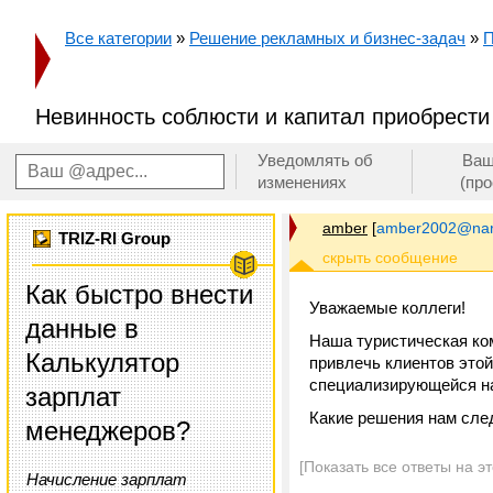
Все категории
»
Решение рекламных и бизнес-задач
»
П
Невинность соблюсти и капитал приобрести
Уведомлять об
Ваш
изменениях
(пр
amber
[
amber2002@nar
TRIZ-RI Group
Как быстро внести
Уважаемые коллеги!
данные в
Наша туристическая ком
Калькулятор
привлечь клиентов этой
специализирующейся на
зарплат
Какие решения нам след
менеджеров?
[Показать все ответы на э
Начисление зарплат