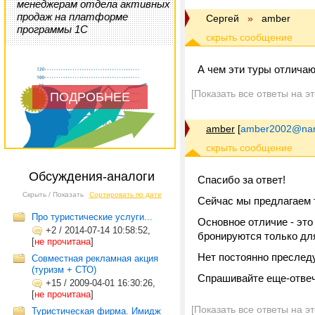
менеджерам отдела активных
продаж на платформе
Сергей
»
amber
программы 1С
А чем эти туры отличаю
[Показать все ответы на э
ПОДРОБНЕЕ
amber
[
amber2002@nar
Обсуждения-аналоги
Спасибо за ответ!
Скрыть / Показать
Сортировать по дате
Сейчас мы предлагаем т
Про туристические услуги...
Основное отличие - это
+2
/
2014-07-14 10:58:52,
бронируются только для
[
не прочитана
]
Нет постоянно преследу
Совместная рекламная акция
(туризм + СТО)
Спрашивайте еще-отве
+15
/
2009-04-01 16:30:26,
[
не прочитана
]
[Показать все ответы на э
Туристическая фирма. Имидж