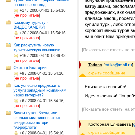
получали приглашение н
на основе легенд
ватрушками, располага
+17
/
2008-04-01 15:54:16,
предложениях, включал
[
не прочитана
]
длилась месяц, посетил
Каждому туристу -
купили туры, либо отпр
ВИДЕОКАМЕРУ!
корпоративных туров вы
+20
/
2008-04-01 15:54:16,
наш опыт Вам пригодит
[
не прочитана
]
Как раскрутить новую
[Показать все ответы на э
туристическую компанию
+16
/
2009-08-10 13:46:43,
[
не прочитана
]
Tatiana
[
tatika@mail.ru
]
Охота в Болгарии
+9
/
2008-04-01 15:54:16,
[
не прочитана
]
Как успешно предложить
Елизавета спасибо!
услуги западным компаниям
через интернет?
Идея отличная! Попробу
+6
/
2008-04-01 15:54:16,
[
не прочитана
]
[Показать все ответы на э
Зачем нужен бренд или
сколько миллионов стоят
имиджевые потери
Косторная Елизавета
[
"Аэрофлота"
+6
/
2008-04-01 15:54:16,