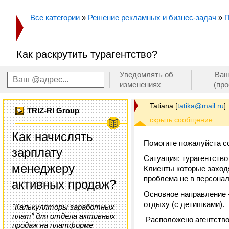
Все категории
»
Решение рекламных и бизнес-задач
»
П
Как раскрутить турагентство?
Уведомлять об
Ваш
изменениях
(пр
Tatiana
[
tatika@mail.ru
]
TRIZ-RI Group
Как начислять
Помогите пожалуйста с
зарплату
Ситуация: турагентство
менеджеру
Клиенты которые заходя
проблема не в персонал
активных продаж?
Основное направление -
отдыху (с детишками).
"Калькуляторы заработных
плат" для отдела активных
Расположено агентство 
продаж на платформе