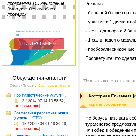
программы 1С: начисление
Реклама:
быстрое, без ошибок и
- большой баннер на фас
проверок
- участие в 1 дисконтн
- есть договора с 2 ба
- 1 раз в неделю модуль
ПОДРОБНЕЕ
- пробовали скидочные 
Посоветуйте что сдела
Обсуждения-аналоги
[Показать все ответы на э
Скрыть / Показать
Сортировать по дате
Про туристические услуги...
Косторная Елизавета
[
+2
/
2014-07-14 10:58:52,
[
не прочитана
]
Совместная рекламная акция
Не берусь называть себ
(туризм + СТО)
+15
/
2009-04-01 16:30:26,
турагенстве предложил
[
не прочитана
]
или обед в обеденный п
Туристическая фирма. Имидж