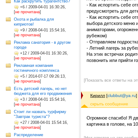
Как раскрутить турагентство?
- Как испортить себе о
+6
/
2009-04-01 16:30:26,
предусмотреть для дете
[
не прочитана
]
- Как испортить себе о
Охота и рыбалка для
выбора детского меню и
киприотов!
аниматорами, огороженн
+9
/
2008-04-01 15:54:16,
[
не прочитана
]
рубежом)
- Отправляем подростка
Реклама санатория - в другом
городе
- Летний лагерь за руб
+12
/
2009-04-01 16:30:26,
На этих встречах родит
[
не прочитана
]
позвонить или прийти г
Рекламная компания
гостиничного комплекса
+5
/
2014-07-17 09:26:13,
[Показать все ответы на э
[
не прочитана
]
Есть детский лагерь, но нет
бюджета для его продвижения
Кирилл
[
clubbut@ya.ru
]
+3
/
2008-04-01 15:54:16,
[
не прочитана
]
Стоит ли назвать турфирму
"Завтрак туриста"?
Огромное спасибо! Я дв
+27
/
2008-04-01 15:54:16,
картинка в голове, на 
[
не прочитана
]
Распределение
[Нет ответов на это сообщ