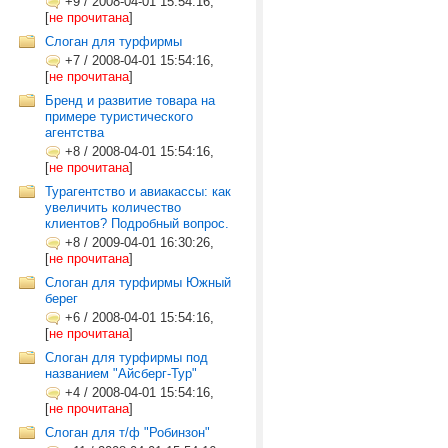
+9
/
2008-04-01 15:54:16,
[
не прочитана
]
Cлоган для турфирмы
+7
/
2008-04-01 15:54:16,
[
не прочитана
]
Бренд и развитие товара на
примере туристического
агентства
+8
/
2008-04-01 15:54:16,
[
не прочитана
]
Турагентство и авиакассы: как
увеличить количество
клиентов? Подробный вопрос.
+8
/
2009-04-01 16:30:26,
[
не прочитана
]
Слоган для турфирмы Южный
берег
+6
/
2008-04-01 15:54:16,
[
не прочитана
]
Слоган для турфирмы под
названием "Айсберг-Тур"
+4
/
2008-04-01 15:54:16,
[
не прочитана
]
Слоган для т/ф "Робинзон"