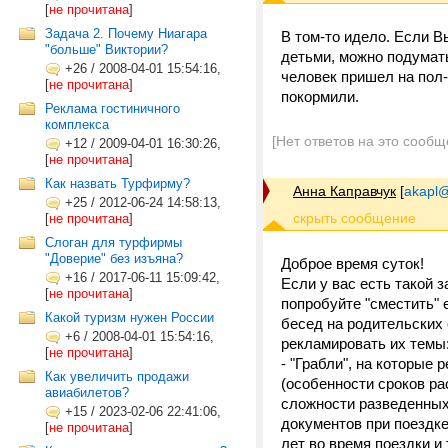
[
не прочитана
]
Задача 2. Почему Ниагара
В том-то идело. Если В
"больше" Виктории?
детьми, можно подумат
+26
/
2008-04-01 15:54:16,
человек пришел на пол-
[
не прочитана
]
покормили.
Реклама гостиничного
комплекса
[Нет ответов на это сообщ
+12
/
2009-04-01 16:30:26,
[
не прочитана
]
Как назвать Турфирму?
Анна Каправчук
[
akapl@
+25
/
2012-06-24 14:58:13,
[
не прочитана
]
Слоган для турфирмы
"Доверие" без изъяна?
Доброе время суток!
+16
/
2017-06-11 15:09:42,
Если у вас есть такой 
[
не прочитана
]
попробуйте "сместить" 
Какой туризм нужен России
бесед на родительских 
+6
/
2008-04-01 15:54:16,
рекламировать их темы
[
не прочитана
]
- "Грабли", на которые
Как увеличить продажи
(особенности сроков р
авиабилетов?
сложности разведенных
+15
/
2023-02-06 22:41:06,
документов при поездк
[
не прочитана
]
лет во время поездки и 