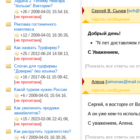
Задача 2. Почему Ниагара
"больше" Виктории?
Сергей В. Сычев
[
sch@tr
+26
/
2008-04-01 15:54:16,
[
не прочитана
]
Реклама гостиничного
комплекса
Добрый день!
+12
/
2009-04-01 16:30:26,
[
не прочитана
]
"N лет доставляем 
Как назвать Турфирму?
С Уважением,
+25
/
2012-06-24 14:58:13,
[
не прочитана
]
[Показать все ответы на э
Слоган для турфирмы
"Доверие" без изъяна?
+16
/
2017-06-11 15:09:42,
Алена
[
simonas@mail.r
[
не прочитана
]
Какой туризм нужен России
+6
/
2008-04-01 15:54:16,
[
не прочитана
]
Сергей, я восторге от В
Как увеличить продажи
авиабилетов?
А он уже кем-то исполь
+15
/
2023-02-06 22:41:06,
С уважением, Алена.
[
не прочитана
]
Как раскрутить турагентство?
[Показать все ответы на э
+6
/
2009-04-01 16:30:26,