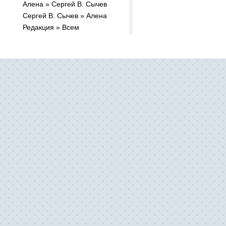
Алена » Cергей В. Сычев
Сергей В. Сычев » Алена
Редакция » Всем