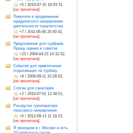
+5
/
2010-07-15 10:03:31,
[
не прочитана
]
Помогите в продвижении
юридического направления
деятельности турагентства
+7
/
2011-05-06 20:40:42,
[
не прочитана
]
Предложение для турфирм.
Прошу оценки и советов
+23
/
2004-04-23 14:32:52,
[
не прочитана
]
События для привлечения
отдыхающих на турбазу
+9
/
2009-09-11 10:28:03,
[
не прочитана
]
Слоган для санатория
+2
/
2010-07-01 12:48:51,
[
не прочитана
]
Раскрутка туроператора
люксового направления
+5
/
2012-09-13 11:19:23,
[
не прочитана
]
Я проездом в г. Москве и есть
10 свободных часов...