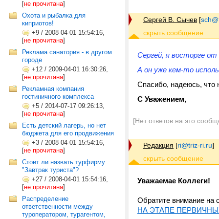
[
не прочитана
]
Охота и рыбалка для
Сергей В. Сычев
[
sch@tr
киприотов!
+9
/
2008-04-01 15:54:16,
[
не прочитана
]
Реклама санатория - в другом
Сергей, я восторге от
городе
+12
/
2009-04-01 16:30:26,
А он уже кем-то испол
[
не прочитана
]
Спасибо, надеюсь, что н
Рекламная компания
гостиничного комплекса
С Уважением,
+5
/
2014-07-17 09:26:13,
[
не прочитана
]
[Нет ответов на это сообщ
Есть детский лагерь, но нет
бюджета для его продвижения
+3
/
2008-04-01 15:54:16,
Редакция
[
ri@triz-ri.ru
]
[
не прочитана
]
Стоит ли назвать турфирму
"Завтрак туриста"?
+27
/
2008-04-01 15:54:16,
Уважаемае Коллеги!
[
не прочитана
]
Распределение
Обратите внимание на 
ответственности между
НА ЭТАПЕ ПЕРВИЧНЫ
туроператором, турагентом,