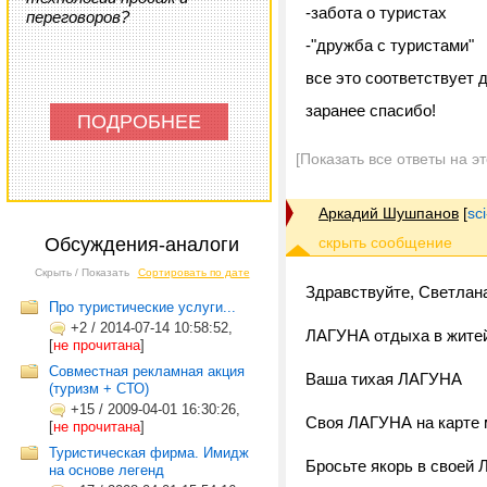
-забота о туристах
переговоров?
-"дружба с туристами"
все это соответствует 
заранее спасибо!
ПОДРОБНЕЕ
[Показать все ответы на э
Аркадий Шушпанов
[
sc
Обсуждения-аналоги
Скрыть / Показать
Сортировать по дате
Здравствуйте, Светлана
Про туристические услуги...
+2
/
2014-07-14 10:58:52,
ЛАГУНА отдыха в жите
[
не прочитана
]
Совместная рекламная акция
Ваша тихая ЛАГУНА
(туризм + СТО)
+15
/
2009-04-01 16:30:26,
Своя ЛАГУНА на карте 
[
не прочитана
]
Туристическая фирма. Имидж
Бросьте якорь в своей
на основе легенд