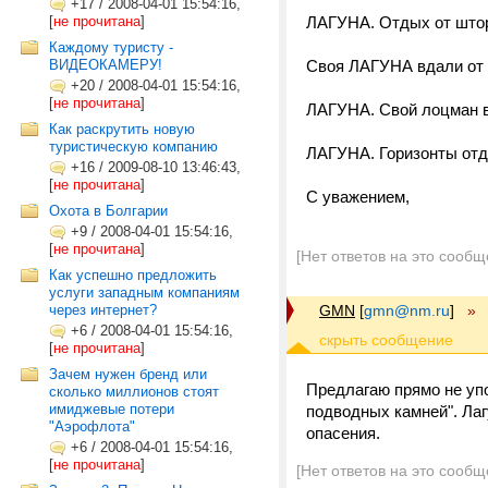
+17
/
2008-04-01 15:54:16,
[
не прочитана
]
ЛАГУНА. Отдых от што
Каждому туристу -
ВИДЕОКАМЕРУ!
Своя ЛАГУНА вдали от
+20
/
2008-04-01 15:54:16,
[
не прочитана
]
ЛАГУНА. Свой лоцман в
Как раскрутить новую
туристическую компанию
ЛАГУНА. Горизонты от
+16
/
2009-08-10 13:46:43,
[
не прочитана
]
С уважением,
Охота в Болгарии
+9
/
2008-04-01 15:54:16,
[
не прочитана
]
[Нет ответов на это сообщ
Как успешно предложить
услуги западным компаниям
через интернет?
GMN
[
gmn@nm.ru
]
»
+6
/
2008-04-01 15:54:16,
[
не прочитана
]
Зачем нужен бренд или
Предлагаю прямо не упо
сколько миллионов стоят
имиджевые потери
подводных камней". Лаг
"Аэрофлота"
опасения.
+6
/
2008-04-01 15:54:16,
[
не прочитана
]
[Нет ответов на это сообщ