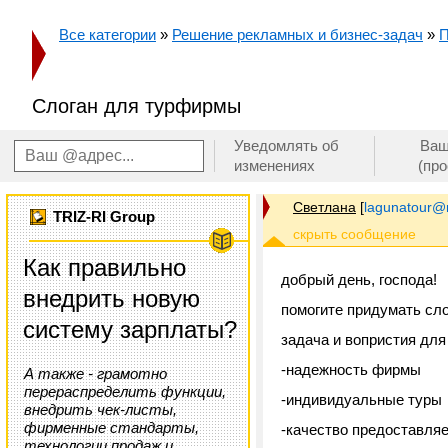
Все категории
»
Решение рекламных и бизнес-задач
»
П
Cлоган для турфирмы
Уведомлять об
Ваш
изменениях
(пр
Cветлана
[
lagunatour@m
TRIZ-RI Group
Как правильно
добрый день, господа!
внедрить новую
помогите придумать сл
систему зарплаты?
задача и вопристия для
-надежность фирмы
А также - грамотно
перераспределить функции,
-индивидуальные туры
внедрить чек-листы,
фирменные стандарты,
-качество предоставля
технологии продаж и