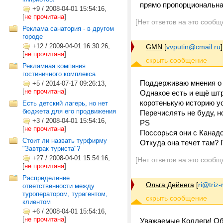
прямо пропорциональна 
+9
/
2008-04-01 15:54:16,
[
не прочитана
]
[Нет ответов на это сообщ
Реклама санатория - в другом
городе
+12
/
2009-04-01 16:30:26,
GMN
[
vvputin@cmail.ru
]
[
не прочитана
]
Рекламная компания
гостиничного комплекса
Поддерживаю мнения о 
+5
/
2014-07-17 09:26:13,
[
не прочитана
]
Однакое есть и ещё штр
коротенькую историю у
Есть детский лагерь, но нет
бюджета для его продвижения
Перечислять не буду, н
+3
/
2008-04-01 15:54:16,
PS
[
не прочитана
]
Поссорься они с Канадо
Стоит ли назвать турфирму
Откуда она течет там? П
"Завтрак туриста"?
+27
/
2008-04-01 15:54:16,
[Нет ответов на это сообщ
[
не прочитана
]
Распределение
Ольга Дейнега
[
ri@triz-r
ответственности между
туроператором, турагентом,
клиентом
+6
/
2008-04-01 15:54:16,
[
не прочитана
]
Уважаемые Коллеги! Об