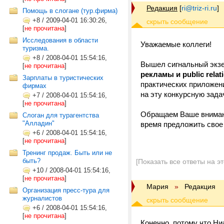
Редакция
[
ri@triz-ri.ru
]
Помощь в слогане (тур.фирма)
+8
/
2009-04-01 16:30:26,
[
не прочитана
]
Исследования в области
Уважаемые коллеги!
туризма.
+8
/
2008-04-01 15:54:16,
Вышел сигнальный экзе
[
не прочитана
]
рекламы и public relat
Зарплаты в туристических
практических приложени
фирмах
на эту конкурсную зада
+7
/
2008-04-01 15:54:16,
[
не прочитана
]
Обращаем Ваше внимание
Слоган для турагентства
"Алладин"
время предложить свое 
+6
/
2008-04-01 15:54:16,
[
не прочитана
]
Тренинг продаж. Быть или не
быть?
[Показать все ответы на э
+10
/
2008-04-01 15:54:16,
[
не прочитана
]
Мария
»
Редакция
Организация пресс-тура для
журналистов
+6
/
2008-04-01 15:54:16,
[
не прочитана
]
Конечно, потому что Ни