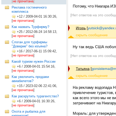
[
не прочитана
]
Потому, что Ниагара 
Реклама гостиничного
комплекса
[Нет ответов на это сообщ
+12
/
2009-04-01 16:30:26,
[
не прочитана
]
Как назвать Турфирму?
Игорь
[
yutsick@yandex.
+25
/
2012-06-24 14:58:13,
[
не прочитана
]
Слоган для турфирмы
"Доверие" без изъяна?
Ну так ведь США побол
+16
/
2017-06-11 15:09:42,
[
не прочитана
]
[Нет ответов на это сообщ
Какой туризм нужен России
+6
/
2008-04-01 15:54:16,
Татьяна
[
gorsistema@mt
[
не прочитана
]
Как увеличить продажи
авиабилетов?
+15
/
2023-02-06 22:41:06,
На рекламу водопада Н
[
не прочитана
]
привлечение туристов, в
Как раскрутить турагентство?
как всего этого мы не 
+6
/
2009-04-01 16:30:26,
затрачивают на Ниагару
[
не прочитана
]
Охота и рыбалка для
Мораль: для утвержден
киприотов!