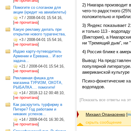
[
не прочитана
]
2) Ниагара производит 
Помогите со слоганом для
чего-то радостного (25
акции (кредит на авиабилеты)
положительно и прибли
+7
/
2008-04-01 15:54:16,
[
не прочитана
]
3) Яндекс показывает 2
Какую рекламу делать при
и только 113 - водопад
открытии нового турагенства,
(Виктория), а Ниагарс
+3
/
2008-04-01 15:54:16,
ни "Гремящий дым", ни "
[
не прочитана
]
Издаю карту-путеводитель
4) Россия ближе к амер
Армении и Еревана... И вот
Вывод: На представлен
задача...
популярной литературе.
+21
/
2008-04-01 15:54:16,
[
не прочитана
]
американской культуре 
Рекламная фишка для
Психо-фонетические хар
магазина ТУРИЗМ, ОХОТА,
водопадов.
РЫБАЛКА.... помогите!
+14
/
2018-12-12 00:48:10,
[
не прочитана
]
[Показать все ответы на э
Как раскрутить турфирму в
Питере? Год работаем и
никаких успехов...
Михаил Опанасенко
[
m
+14
/
2009-04-01 16:30:26,
[
не прочитана
]