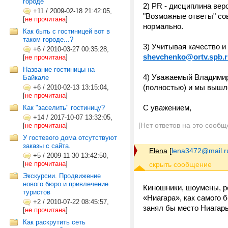
городе
2) PR - дисциплина вер
+11
/
2009-02-18 21:42:05,
"Возможные ответы" сов
[
не прочитана
]
нормально.
Как быть с гостиницей вот в
таком городе...?
3) Учитывая качество и
+6
/
2010-03-27 00:35:28,
shevchenko@ortv.spb.
[
не прочитана
]
Название гостиницы на
4) Уважаемый Владимир
Байкале
(полностью) и мы вышле
+6
/
2010-02-13 13:15:04,
[
не прочитана
]
С уважением,
Как "заселить" гостиницу?
+14
/
2017-10-07 13:32:05,
[Нет ответов на это сообщ
[
не прочитана
]
У гостевого дома отсутствуют
заказы с сайта.
Elena
[
lena3472@mail.r
+5
/
2009-11-30 13:42:50,
[
не прочитана
]
Экскурсии. Продвижение
нового бюро и привлечение
Киношники, шоумены, р
туристов
«Ниагара», как самого 
+2
/
2010-07-22 08:45:57,
занял бы место Ниагар
[
не прочитана
]
Как раскрутить сеть