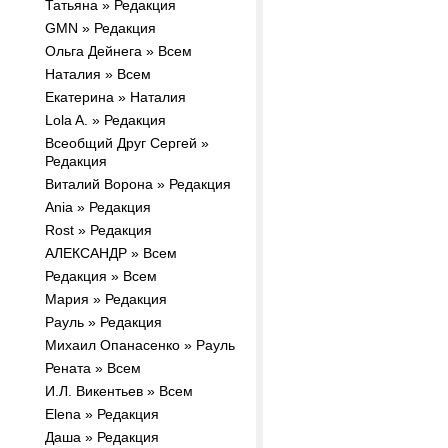
Татьяна » Редакция
GMN » Редакция
Ольга Дейнега » Всем
Наталия » Всем
Екатерина » Наталия
Lola A. » Редакция
Всеобщий Друг Сергей »
Редакция
Виталий Ворона » Редакция
Ania » Редакция
Rost » Редакция
АЛЕКСАНДР » Всем
Редакция » Всем
Мария » Редакция
Рауль » Редакция
Михаил Опанасенко » Рауль
Рената » Всем
И.Л. Викентьев » Всем
Elena » Редакция
Даша » Редакция