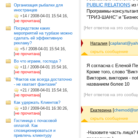
PUBLIC RELATIONS
из 
Организация рыбалки для
иностранцев
Программы-консультанты
+14
/
2008-04-01 15:54:16,
"ТРИЗ-ШАНС" и "Бизнес-
[
не прочитана
]
[Нет ответов на это сообщ
Посредством каких
мероприятий на турбазе можно
сделать ей эффективную
рекламу?
Наталия
[
caplanat@yah
+5
/
2008-04-01 15:54:16,
[
не прочитана
]
Во что играем, господа ?
Я согласна с Еленой Пе
+11
/
2008-04-01 15:54:16,
Кроме того, слово "Вик
[
не прочитана
]
Виктория, виктория - по
"Фактов как всегда достаточно
названием более 10
- не хватает фантазии"
+21
/
2008-04-01 15:54:16,
[Нет ответов на это сообщ
[
не прочитана
]
Как удержать Клиентов?
+10
/
2009-04-01 16:30:26,
Екатерина
[
chemod@sm
[
не прочитана
]
Гостиница с почасовой
оплатой. Как
спозиционироваться и
-Назовите часть лица? 
привлечь клиентуру