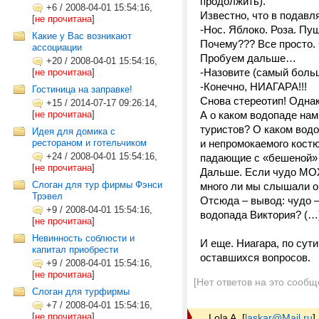
продолжить).
+6
/
2008-04-01 15:54:16,
Известно, что в подав
[
не прочитана
]
-Нос. Яблоко. Роза. Пу
Какие у Вас возникают
Почему??? Все просто.
ассоциации
Пробуем дальше…
+20
/
2008-04-01 15:54:16,
-Назовите (самый боль
[
не прочитана
]
-Конечно, НИАГАРА!!!
Гостиница на заправке!
Снова стереотип! Однак
+15
/
2014-07-17 09:26:14,
[
не прочитана
]
А о каком водопаде нам
туристов? О каком водо
Идея для домика с
рестораном и готельчиком
и непромокаемого костю
+24
/
2008-04-01 15:54:16,
падающие с «бешеной» 
[
не прочитана
]
Дальше. Если чудо МО
Слоган для тур фирмы Фэнси
много ли мы слышали о
Трэвел
Отсюда – вывод: чудо –
+9
/
2008-04-01 15:54:16,
водопада Виктория? (…)
[
не прочитана
]
Невинность соблюсти и
И еще. Ниагара, по сут
капитал приобрести
оставшихся вопросов.
+9
/
2008-04-01 15:54:16,
[
не прочитана
]
[Нет ответов на это сообщ
Cлоган для турфирмы
+7
/
2008-04-01 15:54:16,
[
не прочитана
]
Lola A.
[
laskar@Mail.ru
]