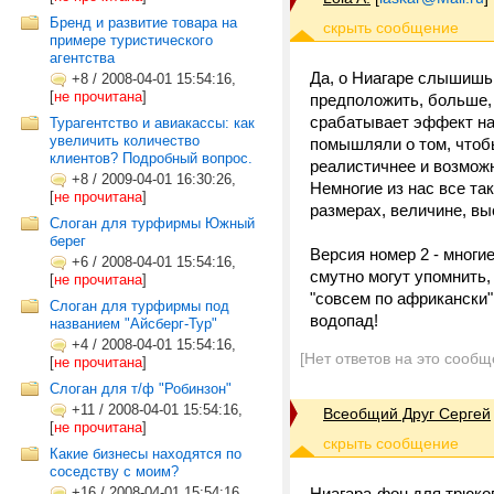
Бренд и развитие товара на
примере туристического
агентства
Да, о Ниагаре слышишь
+8
/
2008-04-01 15:54:16,
[
не прочитана
]
предположить, больше, 
срабатывает эффект нар
Турагентство и авиакассы: как
увеличить количество
помышляли о том, чтобы
клиентов? Подробный вопрос.
реалистичнее и возможн
+8
/
2009-04-01 16:30:26,
Немногие из нас все та
[
не прочитана
]
размерах, величине, вы
Слоган для турфирмы Южный
берег
Версия номер 2 - многие
+6
/
2008-04-01 15:54:16,
смутно могут упомнить,
[
не прочитана
]
"совсем по африкански"
Слоган для турфирмы под
водопад!
названием "Айсберг-Тур"
+4
/
2008-04-01 15:54:16,
[Нет ответов на это сообщ
[
не прочитана
]
Слоган для т/ф "Робинзон"
+11
/
2008-04-01 15:54:16,
Всеобщий Друг Сергей
[
не прочитана
]
Какие бизнесы находятся по
соседству с моим?
+16
/
2008-04-01 15:54:16,
Ниагара-фон для трюко