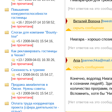
[
не прочитана
]
[Нет ответов на это сообщ
Повышение
конкурентоспособности
гостиницы
Виталий Ворона
[
bwest
+16
/
2014-07-14 10:58:52,
[
не прочитана
]
Слоган для компании "Bounty-
tour"
Ниагара - хорошо спози
+5
/
2008-04-01 15:54:16,
[
не прочитана
]
[Нет ответов на это сообщ
Как рекламировать гостиницы
в Чехии?
+13
/
2009-04-01 16:30:26,
Ania
[
pannechka@mail.
[
не прочитана
]
Сезонность в туризме
+6
/
2008-04-01 15:54:17,
Конечно, водопад Ниага
[
не прочитана
]
в сознании людей!). Зд
Продажа авиабилетов в
количество программ, п
Омске. Нужны советы.
Вспомнить, хотя бы "Ни
+3
/
2008-04-01 15:54:17,
[
не прочитана
]
[Нет ответов на это сообщ
Оплата труда координатора
проекта (сфера деятельности -
отдых)