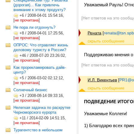
Специфический тур. Рыбалка
Уважаемый Рауль! Отно
(дорогая)... Как привлечь
внимание к этому продукту?
+6
/
2008-04-01 15:54:16,
[Нет ответов на это сообщ
[
не прочитана
]
Не пора ли отдохнуть?
Рената
[
renata@tsn.spb
+8
/
2008-04-01 17:25:56,
[
не прочитана
]
ОПРОС: Что отравляет жизнь
деловому туристу в России?
Поддерживаю мнения о 
+46
/
2008-07-20 23:26:02,
[
не прочитана
]
[Нет ответов на это сообщ
Как прорекламировать дайв-
центр?
+5
/
2006-03-02 02:12:12,
И.Л. Викентьев
[
PR1@on
[
не прочитана
]
Солнечный бизнес
+3
/
2008-08-14 09:33:16,
[
не прочитана
]
ПОДВЕДЕНИЕ ИТОГОВ
Нелегкая задачка по раскрутке
Черноморского курорта
Уважаемые Коллеги!
+11
/
2014-02-09 14:51:15,
[
не прочитана
]
1) Благодарю всех прин
Турагентство в небольшом