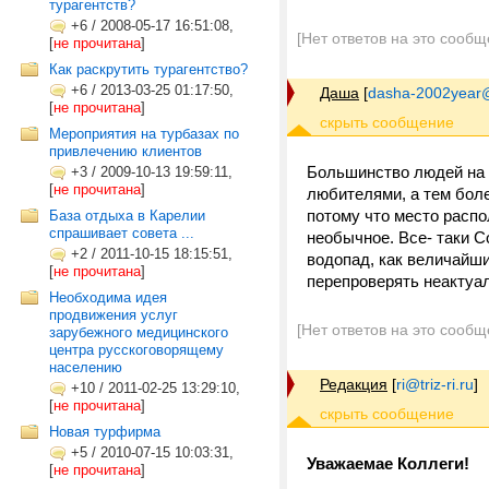
турагентств?
+6
/
2008-05-17 16:51:08,
[Нет ответов на это сообщ
[
не прочитана
]
Как раскрутить турагентство?
+6
/
2013-03-25 01:17:50,
Даша
[
dasha-2002year
[
не прочитана
]
Мероприятия на турбазах по
привлечению клиентов
Большинство людей на п
+3
/
2009-10-13 19:59:11,
[
не прочитана
]
любителями, а тем бол
потому что место распо
База отдыха в Карелии
спрашивает совета ...
необычное. Все- таки 
+2
/
2011-10-15 18:15:51,
водопад, как величайши
[
не прочитана
]
перепроверять неактуал
Необходима идея
продвижения услуг
[Нет ответов на это сообщ
зарубежного медицинского
центра русскоговорящему
населению
Редакция
[
ri@triz-ri.ru
]
+10
/
2011-02-25 13:29:10,
[
не прочитана
]
Новая турфирма
+5
/
2010-07-15 10:03:31,
Уважаемае Коллеги!
[
не прочитана
]