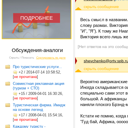
ПОДРОБНЕЕ
Весь смысл в названии.
слову размах. Виктория 
"И", "Я"). К тому же Ни
Виктория всего лишь же
[Нет ответов на это сообщ
Обсуждения-аналоги
Скрыть / Показать
Сортировать по дате
shevchenko@ortv.spb.r
Про туристические услуги...
+2
/
2014-07-14 10:58:52,
[
не прочитана
]
Вероятно американские
Совместная рекламная акция
Иногда складывается о
(туризм + СТО)
специально сами этот 
+15
/
2009-04-01 16:30:26,
[
не прочитана
]
большой. А африканцы з
наняли плохого Брэнд-
Туристическая фирма. Имидж
на основе легенд
+17
/
2008-04-01 15:54:16,
Кстати не помню, когда
[
не прочитана
]
"Гуд бай, Африка, ооооо.
Каждому туристу -