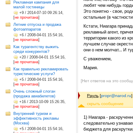
Рекламная кампания для
любят чем нибудь горд
малой гостиницы
Это понятно - свое, род
+9
/
2014-07-10 09:26:14,
остальные (в частности
[
не прочитана
]
Летние отпуска и продажа
Кстати, Ниагара принад
фотоаппаратов
рекламный агент, приче
+6
/
2008-04-01 15:54:16,
территории какого из к
[
не прочитана
]
лучшем случае окрестн
Как турагентству выжить
они о нем молчат... И т
среди конкурентов?
+20
/
2008-04-01 15:54:16,
С уважением,
[
не прочитана
]
Мария.
Как правильно рекламировать
туристические услуги?
+5
/
2008-04-01 15:54:16,
[Нет ответов на это сообщ
[
не прочитана
]
Очень сложный слоган
Рауль
[
propr@narod.ru
]
(продажа авиабилетов)
+16
/
2013-10-09 15:26:35,
[
не прочитана
]
Внутренний туризм и
1) Ниагара - раскручен
эффективность рекламы
следовательно узнаваем
(Москва)
+5
/
2008-04-01 15:54:16,
бюджета для раскрутки,