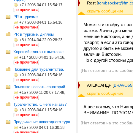
Rost
[
tombsocket@fm.c
+7
/
2008-04-01 15:54:17,
[
не прочитана
]
PR в туризме
+7
/
2008-04-01 15:54:16,
Может я и отойду от ре
[
не прочитана
]
истоке. Лично для меня
PR в туризме, диплом
меньше Виктории, а не 
+8
/
2014-04-22 09:28:23,
говорят, а если это гово
[
не прочитана
]
другого и быть не може
Хороший слоган к выставке
величии Виктории.
+11
/
2008-04-01 15:54:16,
Но с другой стороны дов
[
не прочитана
]
Название для турагентства.
[Нет ответов на это сообщ
+9
/
2008-04-01 15:54:16,
[
не прочитана
]
АЛЕКСАНДР
[
BRAVO55
Помогите назвать санаторий
+15
/
2009-11-20 07:17:49,
[
не прочитана
]
Турагентство. С чего начать?
А все потому, что Н
+3
/
2008-04-01 15:54:16,
ВНИМАНИЕ. ПОЭТОМУ
[
не прочитана
]
Продвижение новогоднего тура
[Нет ответов на это сообщ
+15
/
2009-04-01 16:30:38,
[
не прочитана
]