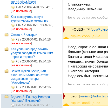
ВИДЕОКАМЕРУ!
С уважением,
+20
/
2008-04-01 15:54:16,
Владимир Шевченко
[
не прочитана
]
Как раскрутить новую
[Нет ответов на это сообщ
туристическую компанию
+16
/
2009-08-10 13:46:43,
[
не прочитана
]
-=OLEG=-™
[
dev@ukrpo
Охота в Болгарии
+9
/
2008-04-01 15:54:16,
[
не прочитана
]
Неоднократно слышал из
Как успешно предложить
больше (меньше или рав
услуги западным компаниям
Значит эталон Ниагарски
через интернет?
меньше... значит больш
+6
/
2008-04-01 15:54:16,
[
не прочитана
]
Ниагарский не сравнива
Ниагара>Викторяи
Зачем нужен бренд или
сколько миллионов стоят
Надеюсь быть понятым.
имиджевые потери
"Аэрофлота"
[Нет ответов на это сообщ
+6
/
2008-04-01 15:54:16,
[
не прочитана
]
Leon
[
variant@adm.tsu.
Задача 2. Почему Ниагара
"больше" Виктории?
+26
/
2008-04-01 15:54:16,