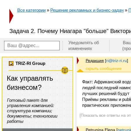
Все категории
»
Решение рекламных и бизнес-задач
»
П
Задача 2. Почему Ниагара "больше" Виктор
Уведомлять об
Ваш
изменениях
(пр
Редакция
[
ri@triz-ri.ru
]
TRIZ-RI Group
Как управлять
Факт: Африканский водо
бизнесом?
людей последний намно
лучших решений будут 
Приёмы рекламы и publi
Готовый пакет для
практических приложени
управления компанией:
структура компании;
[Показать все ответы на э
документы; технологии
работы
Petrunina Elena
[
petrun