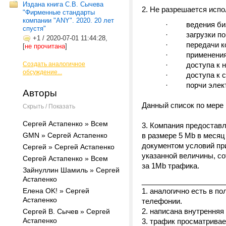
Издана книга С.В. Сычева
Не разрешается испо
"Фирменные стандарты
компании "ANY". 2020. 20 лет
· ведения бизн
спустя"
· загрузки порн
+1
/
2020-07-01 11:44:28,
· передачи кон
[
не прочитана
]
· применения и
Создать аналогичное
· доступа к не
обсуждение...
· доступа к си
· порчи электр
Авторы
Данный список по мере 
Скрыть / Показать
Сергей Астапенко » Всем
Компания предоставл
GMN » Сергей Астапенко
в размере 5 Mb в месяц
документом условий пр
Сергей » Сергей Астапенко
указанной величины, с
Сергей Астапенко » Всем
за 1Mb трафика.
Зайнуллин Шамиль » Сергей
Астапенко
____________________
Елена ОK! » Сергей
1. аналогично есть в п
Астапенко
телефонии.
2. написана внутренняя
Сергей В. Сычев » Сергей
Астапенко
3. трафик просматрива