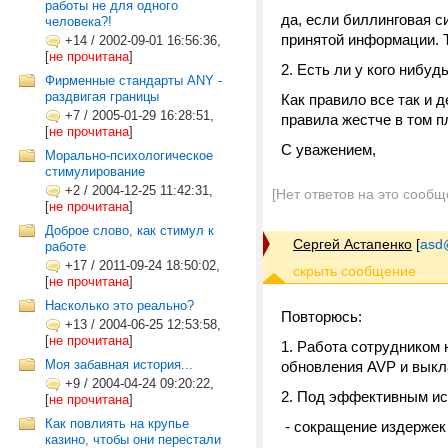
работы не для одного
да, если биллинговая с
человека?!
принятой информации. 
+14
/
2002-09-01 16:56:36,
[
не прочитана
]
2. Есть ли у кого нибу
Фирменные стандарты ANY -
раздвигая границы
Как правило все так и 
+7
/
2005-01-29 16:28:51,
правила жестче в том п
[
не прочитана
]
C уважением,
Морально-психологическое
стимулирование
+2
/
2004-12-25 11:42:31,
[Нет ответов на это сообщ
[
не прочитана
]
Доброе слово, как стимул к
Сергей Астапенко
[
asd
работе
+17
/
2011-09-24 18:50:02,
[
не прочитана
]
Насколько это реально?
Повторюсь:
+13
/
2004-06-25 12:53:58,
[
не прочитана
]
1. Работа сотрудником 
Моя забавная история...
обновления AVP и выкл
+9
/
2004-04-24 09:20:22,
2. Под эффективным ис
[
не прочитана
]
Как повлиять на крупье
- сокращение издержек
казино, чтобы они перестали