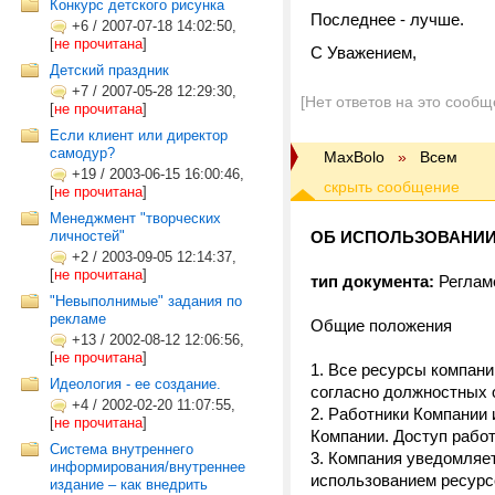
Конкурс детского рисунка
Последнее - лучше.
+6
/
2007-07-18 14:02:50,
[
не прочитана
]
С Уважением,
Детский праздник
+7
/
2007-05-28 12:29:30,
[Нет ответов на это сообщ
[
не прочитана
]
Если клиент или директор
самодур?
MaxBolo
»
Всем
+19
/
2003-06-15 16:00:46,
[
не прочитана
]
Менеджмент "творческих
личностей"
ОБ ИСПОЛЬЗОВАНИИ
+2
/
2003-09-05 12:14:37,
[
не прочитана
]
тип документа:
Реглам
"Невыполнимые" задания по
рекламе
Общие положения
+13
/
2002-08-12 12:06:56,
[
не прочитана
]
Все ресурсы компани
Идеология - ее создание.
согласно должностных 
+4
/
2002-02-20 11:07:55,
Работники Компании 
[
не прочитана
]
Компании. Доступ работ
Система внутреннего
Компания уведомляет
информирования/внутреннее
использованием ресурс
издание – как внедрить