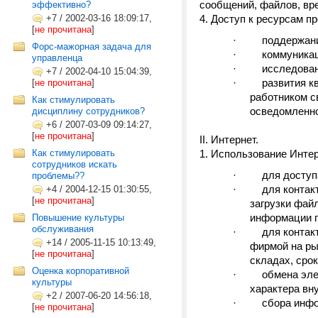
сообщений, файлов, вр
эффективно?
+7
/
2002-03-16 18:09:17,
Доступ к ресурсам п
[
не прочитана
]
· поддержания 
Форс-мажорная задача для
· коммуникации
управленца
· исследований
+7
/
2002-04-10 15:04:39,
· развития ква
[
не прочитана
]
работником с
Как стимулировать
осведомленно
дисциплину сотрудников?
+6
/
2007-03-09 09:14:27,
[
не прочитана
]
II. Интернет.
Как стимулировать
Использование Интер
сотрудников искать
· для доступа 
проблемы??
· для контактов
+4
/
2004-12-15 01:30:55,
[
не прочитана
]
загрузки файл
информации п
Повышение культуры
обслуживания
· для контактов
+14
/
2005-11-15 10:13:49,
фирмой на ры
[
не прочитана
]
складах, срок
Оценка корпоративной
· обмена элект
культуры
характера вну
+2
/
2007-06-20 14:56:18,
· сбора информ
[
не прочитана
]