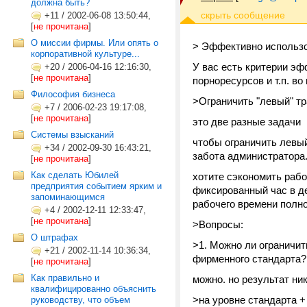
должна быть?
+11
/
2002-06-08 13:50:44,
[
не прочитана
]
О миссии фирмы. Или опять о
> Эффективно использо
корпоративной культуре...
У вас есть критерии эф
+20
/
2006-04-16 12:16:30,
[
не прочитана
]
порноресурсов и т.п. в
Философия бизнеса
>Ограничить "левый" т
+7
/
2006-02-23 19:17:08,
[
не прочитана
]
это две разные задачи
Системы взысканий
чтобы ограничить левы
+34
/
2002-09-30 16:43:21,
забота администратора
[
не прочитана
]
Как сделать Юбилей
хотите сэкономить рабо
предприятия событием ярким и
фиксированный час в д
запоминающимся
рабочего времени полн
+4
/
2002-12-11 12:33:47,
[
не прочитана
]
>Вопросы:
О штрафах
>1. Можно ли ограничит
+21
/
2002-11-14 10:36:34,
фирменного стандарта?
[
не прочитана
]
Как правильно и
можно. но результат ник
квалифицированно объяснить
>на уровне стандарта 
руководству, что объем