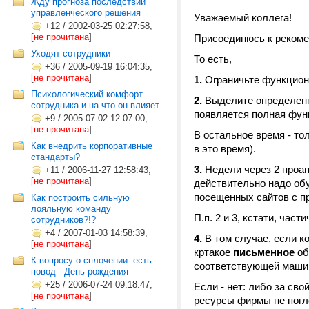
Жду прогноза последствий
управленческого решения
Уважаемый коллега!
+12
/
2002-03-25 02:27:58,
[
не прочитана
]
Присоединюсь к рекоме
Уходят сотрудники
То есть,
+36
/
2005-09-19 16:04:35,
[
не прочитана
]
1.
Ограничьте функцион
Психологический комфорт
2.
Выделите определенное
сотрудника и на что он влияет
появляется полная фун
+9
/
2005-07-02 12:07:00,
[
не прочитана
]
В остальное время - то
Как внедрить корпоративные
в это время).
стандарты?
3.
Недели через 2 проан
+11
/
2006-11-27 12:58:43,
[
не прочитана
]
действительно надо обуч
посещенных сайтов с п
Как построить сильную
лояльную команду
П.п. 2 и 3, кстати, час
сотрудников?!?
+4
/
2007-01-03 14:58:39,
4.
В том случае, если к
[
не прочитана
]
кртакое
письменное
об
К вопросу о сплочении. есть
соответствующей машин
повод - День рождения
+25
/
2006-07-24 09:18:47,
Если - нет: либо за сво
[
не прочитана
]
ресурсы фирмы не погло