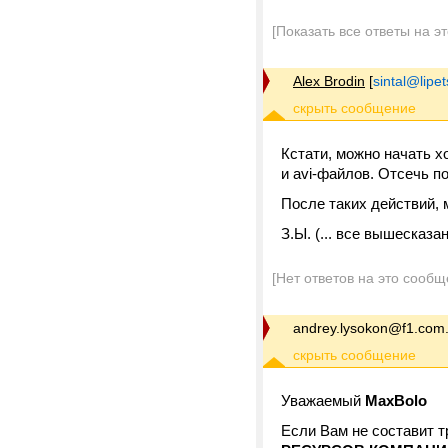
[Показать все ответы на э
Alex Brodin
[
sintal@lipet
Кстати, можно начать х
и avi-файлов. Отсечь п
После таких действий,
З.Ы. (... все вышесказ
[Нет ответов на это сообщ
andrey.lysokon@f1.com
Уважаемый
MaxBolo
Если Вам не составит 