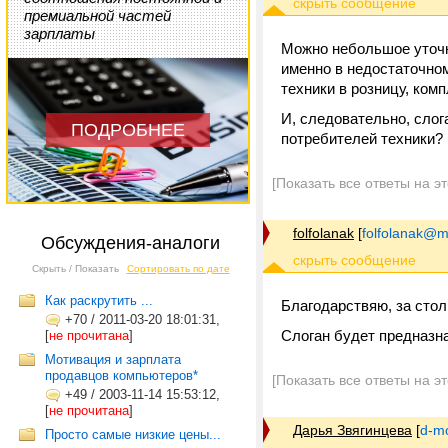
премиальной частей
зарплаты
Можно небольшое уточн
именно в недостаточном
техники в розницу, комп
И, следовательно, слог
ПОДРОБНЕЕ
потребителей техники?
[Показать все ответы на э
folfolanak
[
folfolanak@ma
Обсуждения-аналоги
Скрыть / Показать
Сортировать по дате
Как раскрутить ...
Благодарствяю, за стол
+70
/
2011-03-20 18:01:31,
Слоган будет предназн
[
не прочитана
]
Мотивация и зарплата
продавцов компьютеров*
[Показать все ответы на э
+49
/
2003-11-14 15:53:12,
[
не прочитана
]
Дарья Звягинцева
[
d-m
Просто самые низкие цены...