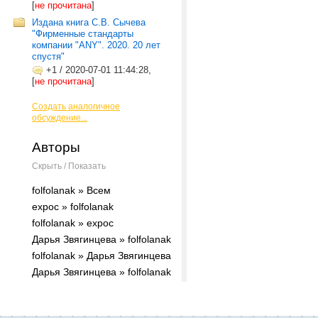
[
не прочитана
]
Издана книга С.В. Сычева
"Фирменные стандарты
компании "ANY". 2020. 20 лет
спустя"
+1
/
2020-07-01 11:44:28,
[
не прочитана
]
Создать аналогичное
обсуждение...
Авторы
Скрыть / Показать
folfolanak » Всем
expoc » folfolanak
folfolanak » expoc
Дарья Звягинцева » folfolanak
folfolanak » Дарья Звягинцева
Дарья Звягинцева » folfolanak