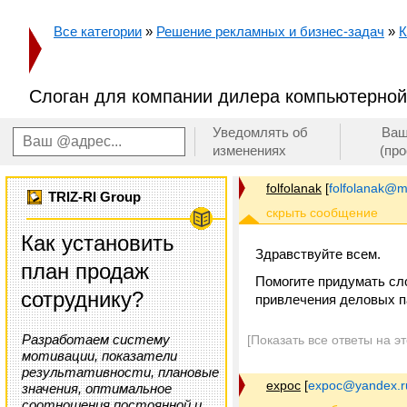
Все категории
»
Решение рекламных и бизнес-задач
»
К
Слоган для компании дилера компьютерной 
Уведомлять об
Ваш
изменениях
(пр
folfolanak
[
folfolanak@ma
TRIZ-RI Group
Как установить
Здравствуйте всем.
план продаж
Помогите придумать сло
сотруднику?
привлечения деловых па
Разработаем систему
[Показать все ответы на э
мотивации, показатели
результативности, плановые
expoc
[
expoc@yandex.r
значения, оптимальное
соотношения постоянной и