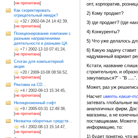
[
не прочитана
]
опт, корпоратив, розниц
Как скоректировать
2) Кому продает?
отрицательный имидж?
+32
/
2002-04-24 14:42:39,
3) где продает? (где на
[
не прочитана
]
4) Конкуренты?
Позиционирование компании с
разными направлениями
5) Что уже делалось д
деятельности и разными ЦА
+7
/
2002-12-10 07:41:24,
6) Какую задачу ставит
[
не прочитана
]
надуманный вариант ре
Слоган для компьютерной
Кстати, название слишк
акции
строительную, и образо
+20
/
2009-10-08 08:56:52,
[
не прочитана
]
закупаешься?" - "В .....".
Реклама на CD...
Может, раз уж решились
+4
/
2002-08-13 15:34:45,
[
не прочитана
]
Насчет
иметь какие-то
затевать глобальные м
Нелицензионный софт
аналогичных фирм. Дост
+9
/
2005-03-31 12:49:38,
[
не прочитана
]
магазины, а не конечны
поставщиками. Можете 
Нехватка оборотных средств...
+6
/
2002-08-13 15:14:47,
информацию, то:
[
не прочитана
]
1) будет понятно, что 