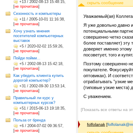
+13
/
2002-08-13 15:48:15,
[
не прочитана
]
Сезонность и компьютеры
Уважаемый(ая) Коллега
+11
/
2005-10-01 11:16:38,
[
не прочитана
]
Я уже довольно давно 
потенциальными партнер
Хочу узнать мнения
посетителей компьютерных
совершенно четко сказа
выставок
более поставляет) эту 
+5
/
2020-02-02 15:59:26,
доверяет именно этому 
[
не прочитана
]
посоветует, того и купят
Пойди пойми...
Поэтому совершенно не
+5
/
2002-08-13 15:42:18,
[
не прочитана
]
покупателе. Фокусируй
оптовиках). И соответс
Как убедить клиента купить
дорогой компьютер?
отрабатывать "узкие ме
+31
/
2002-09-30 13:53:14,
(типовые узкие места) 
[
не прочитана
]
С уважением.
Правильный ли курс у
компьютерных курсов?
+51
/
2015-06-13 19:18:35,
[Показать все ответы на э
[
не прочитана
]
Польза от бренда
folfolanak
[
folfolanak@ma
+6
/
2004-07-02 09:36:57,
[
не прочитана
]