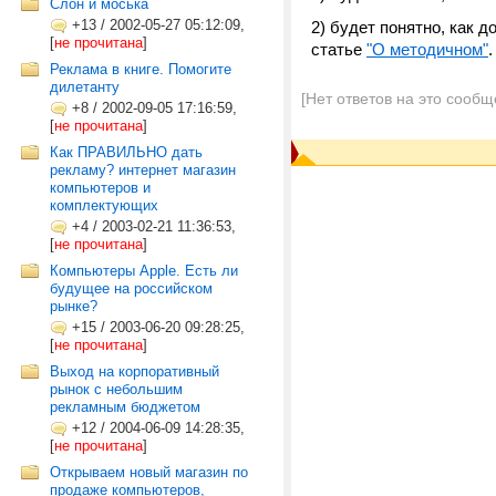
Слон и моська
+13
/
2002-05-27 05:12:09,
2) будет понятно, как 
[
не прочитана
]
статье
"О методичном"
.
Реклама в книге. Помогите
дилетанту
[Нет ответов на это сообщ
+8
/
2002-09-05 17:16:59,
[
не прочитана
]
Как ПРАВИЛЬНО дать
рекламу? интернет магазин
компьютеров и
комплектующих
+4
/
2003-02-21 11:36:53,
[
не прочитана
]
Компьютеры Apple. Есть ли
будущее на российском
рынке?
+15
/
2003-06-20 09:28:25,
[
не прочитана
]
Выход на корпоративный
рынок с небольшим
рекламным бюджетом
+12
/
2004-06-09 14:28:35,
[
не прочитана
]
Открываем новый магазин по
продаже компьютеров,