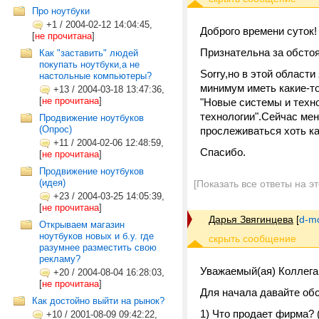
Про ноутбуки
+1
/
2004-02-12 14:04:45,
Доброго времени суток!
[
не прочитана
]
Признательна за обстоя
Как "заставить" людей
покупать ноутбуки,а не
Sorry,но в этой област
настольные компьютеры?
минимум иметь какие-то
+13
/
2004-03-18 13:47:36,
[
не прочитана
]
"Новые системы и техно
технологии".Сейчас мен
Продвижение ноутбуков
(Опрос)
прослеживаться хоть ка
+11
/
2004-02-06 12:48:59,
Спасибо.
[
не прочитана
]
Продвижение ноутбуков
(идея)
[Показать все ответы на э
+23
/
2004-03-25 14:05:39,
[
не прочитана
]
Дарья Звягинцева
[
d-m
Открываем магазин
ноутбуков новых и б.у. где
разумнее разместить свою
рекламу?
Уважаемый(ая) Коллега
+20
/
2004-08-04 16:28:03,
[
не прочитана
]
Для начала давайте об
Как достойно выйти на рынок?
1) Что продает фирма? 
+10
/
2001-08-09 09:42:22,