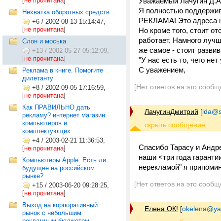
[
не прочитана
]
Уважаемый Лачугин Д.А
Я полностью поддержив
Нехватка оборотных средств...
РЕКЛАМА! Это адреса н
+6
/
2002-08-13 15:14:47,
[
не прочитана
]
Но кроме того, стоит о
работает. Намного лучше
Слон и моська
же самое - стоит разв
+13
/
2002-05-27 05:12:09,
[
не прочитана
]
"У нас есть то, чего нет 
С уважением,
Реклама в книге. Помогите
дилетанту
[Нет ответов на это сообщ
+8
/
2002-09-05 17:16:59,
[
не прочитана
]
Как ПРАВИЛЬНО дать
ЛачугинДмитрий
[
lda@s
рекламу? интернет магазин
компьютеров и
комплектующих
+4
/
2003-02-21 11:36:53,
Спасибо Тарасу и Андре
[
не прочитана
]
наши <три года гаранти
Компьютеры Apple. Есть ли
нерекламой" я припомин
будущее на российском
рынке?
[Нет ответов на это сообщ
+15
/
2003-06-20 09:28:25,
[
не прочитана
]
Выход на корпоративный
Елена ОК!
[
okelena@ya
рынок с небольшим
рекламным бюджетом