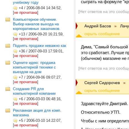
сыграть на формуле "кр
учебному году
+4
/
2006-08-04 14:34:52,
[Нет ответов на это сообщ
[
не прочитана
]
Компьютерное обучение.
Выбор каналов выхода на
Андрей Басов
»
Лач
корпоративных заказчиков.
+13
/
2006-09-20 16:21:59,
[
не прочитана
]
Поднять продажи неважно как
Дима, "Самый большой д
+36
/
2007-09-03 17:59:01,
это сработает. Лучше п
[
не прочитана
]
(обычном) магазине не 
Оцените идею: продажа
компьютерной техники с
[Нет ответов на это сообщ
выездом на дом
+7
/
2004-09-06 09:07:27,
[
не прочитана
]
Сергей Сидорочев
»
Создание PR для
компьютерной компании
+6
/
2006-03-03 06:48:16,
Здравствуйте Дмитрий.
[
не прочитана
]
Рекламная акция для комп.
Относительно УТП.
магазина
+5
/
2006-03-10 14:22:07,
Чтобы с ним определить
[
не прочитана
]