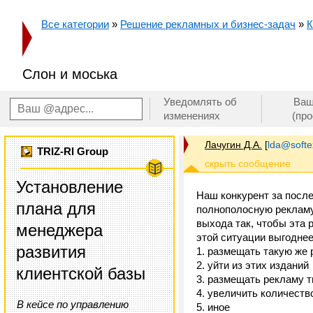
Все категории
»
Решение рекламных и бизнес-задач
»
К
Слон и моська
Уведомлять об
Ваш
изменениях
(пр
Лачугин Д.А.
[
lda@softe
TRIZ-RI Group
Установление
Наш конкурент за после
плана для
полнополосную рекламу
выхода так, чтобы эта 
менеджера
этой ситуации выгоднее
развития
1. размещать такую же
2. уйти из этих изданий
клиентской базы
3. размещать рекламу т
4. увеличить количест
В кейсе по управлению
5. иное