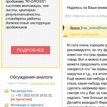
продажами "RI-GROSS":
система мотивации, чек-
Надеюсь на Ваше внимани
листы, критерии
результативности,
[Нет ответов на это сообщ
стандарты работы,
должностные инструкции
продажников
Диана
[
bsp_sales@bspo
Кстати очень хорошее р
ПОДРОБНЕЕ
рекламируете, но эту ф
известно что (как прав
товар. Вот и можно в р
можете предложить клие
говорится что "на перв
накрутки и т.д., и в ито
Обсуждения-аналоги
Ещё можно как-нибудь в
глаза, какая-нибудь ка
Скрыть / Показать
Сортировать по дате
сделать например ярко 
Как раскрутить ...
смотря что у Вас за то
+70
/
2011-03-20 18:01:31,
надпись "чем больше ре
[
не прочитана
]
Делайте выводы!!! Фирма
Мотивация и зарплата