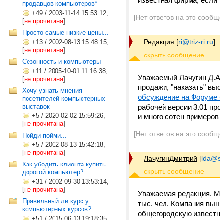
известная фирма, если 
продавцов компьютеров*
+49
/
2003-11-14 15:53:12,
[Нет ответов на это сообщ
[
не прочитана
]
Просто самые низкие цены...
Редакция
[
ri@triz-ri.ru
]
+13
/
2002-08-13 15:48:15,
[
не прочитана
]
Сезонность и компьютеры
+11
/
2005-10-01 11:16:38,
Уважаемый Лачугин Д.А.
[
не прочитана
]
продажи, "наказать" выс
Хочу узнать мнения
обсуждение на Форуме
посетителей компьютерных
выставок
рабочей версии 3.01 п
+5
/
2020-02-02 15:59:26,
и много сотен примеров 
[
не прочитана
]
[Нет ответов на это сообщ
Пойди пойми...
+5
/
2002-08-13 15:42:18,
[
не прочитана
]
ЛачугинДмитрий
[
lda@s
Как убедить клиента купить
дорогой компьютер?
+31
/
2002-09-30 13:53:14,
[
не прочитана
]
Уважаемая редакция. М
Правильный ли курс у
тыс. чел. Компания выш
компьютерных курсов?
общегородскую известно
+51
/
2015-06-13 19:18:35,