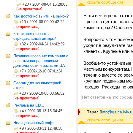
+20
/
2004-08-04 16:28:03,
[
не прочитана
]
Если вести речь о газе
Как достойно выйти на рынок?
Просто в центре полосы 
+10
/
2001-08-09 09:42:22,
[
не прочитана
]
компьютерах? Слов нет!
Как скоректировать
отрицательный имидж?
Вопрос-то в том поможе
+32
/
2002-04-24 14:42:39,
уходят в результате га
[
не прочитана
]
клиенты. Крупные или 
Позиционирование компании с
разными направлениями
Вообще-то устойчивые
деятельности и разными ЦА
местным конкурентам. 
+7
/
2002-12-10 07:41:24,
течению вместе со всем
[
не прочитана
]
крупным подвижкам мож
Слоган для компьютерной
городах. Расходы по ор
акции
+20
/
2009-10-08 08:56:52,
[Нет ответов на это сообщ
[
не прочитана
]
Реклама на CD...
+4
/
2002-08-13 15:34:45,
Тарас
[
info@galca.lviv.u
[
не прочитана
]
Нелицензионный софт
+9
/
2005-03-31 12:49:38,