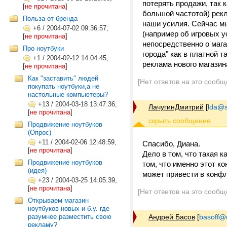
потерять продажи, так 
[
не прочитана
]
большой частотой) рекл
Польза от бренда
наши усилия. Сейчас м
+6
/
2004-07-02 09:36:57,
(например об игровых у
[
не прочитана
]
непосредственно о мага
Про ноутбуки
города" как в платной т
+1
/
2004-02-12 14:04:45,
реклама нового магазин
[
не прочитана
]
Как "заставить" людей
[Нет ответов на это сообщ
покупать ноутбуки,а не
настольные компьютеры?
+13
/
2004-03-18 13:47:36,
ЛачугинДмитрий
[
lda@s
[
не прочитана
]
Продвижение ноутбуков
(Опрос)
+11
/
2004-02-06 12:48:59,
Спасибо, Диана.
[
не прочитана
]
Дело в том, что такая к
Продвижение ноутбуков
том, что именно этот к
(идея)
может привести в конфл
+23
/
2004-03-25 14:05:39,
[
не прочитана
]
[Нет ответов на это сообщ
Открываем магазин
ноутбуков новых и б.у. где
разумнее разместить свою
Андрей Басов
[
basoff@o
рекламу?