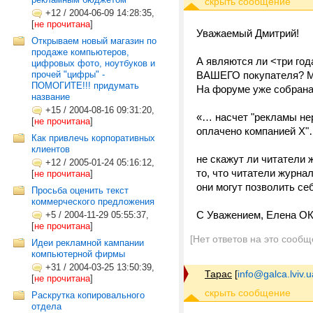
+12
/
2004-06-09 14:28:35,
[
не прочитана
]
Уважаемый Дмитрий!
Открываем новый магазин по
продаже компьютеров,
А являются ли <три год
цифровых фото, ноутбуков и
прочей "цифры" -
ВАШЕГО покупателя? Мо
ПОМОГИТЕ!!! придумать
На форуме уже собрана
название
+15
/
2004-08-16 09:31:20,
«… насчет "рекламы не
[
не прочитана
]
оплачено компанией Х
Как привлечь корпоративных
клиентов
не скажут ли читатели 
+12
/
2005-01-24 05:16:12,
то, что читатели журна
[
не прочитана
]
они могут позволить с
Просьба оценить текст
коммерческого предложения
С Уважением, Елена ОК
+5
/
2004-11-29 05:55:37,
[
не прочитана
]
[Нет ответов на это сообщ
Идеи рекламной кампании
компьютерной фирмы
+31
/
2004-03-25 13:50:39,
Тарас
[
info@galca.lviv.u
[
не прочитана
]
Раскрутка копировального
отдела