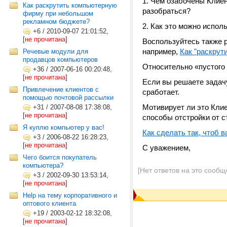
1. Чем озабочены Клиен
Как раскрутить компьютерную
разобраться?
фирму при небольшом
рекламном бюджете?
2. Как это можно испол
+6
/
2010-09-07 21:01:52,
[
не прочитана
]
Воспользуйтесь также 
например,
Как "раскрут
Речевые модули для
продавцов компьютеров
Относительно «пустого 
+36
/
2007-06-16 00:20:48,
[
не прочитана
]
Если вы решаете задачу 
Привлечение клиентов с
сработает.
помощью почтовой рассылки
Мотивирует ли это Клие
+31
/
2007-08-08 17:38:08,
[
не прочитана
]
способы отстройки от 
Я куплю компьютер у вас!
Как сделать так, чтоб в
+3
/
2006-08-22 16:28:23,
[
не прочитана
]
С уважением,
Чего боится покупатель
компьютера?
[Нет ответов на это сообщ
+3
/
2002-09-30 13:53:14,
[
не прочитана
]
Help на тему корпоративного и
оптового клиента
+19
/
2003-02-12 18:32:08,
[
не прочитана
]