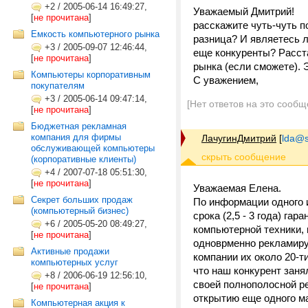
+2
/
2005-06-14 16:49:27,
Уважаемый Дмитрий!
[
не прочитана
]
расскажите чуть-чуть п
Емкость компьютерного рынка
разница? И являетесь л
+3
/
2005-09-07 12:46:44,
еще конкуренты? Расст
[
не прочитана
]
рынка (если сможете). 
Компьютеры корпоративным
С уважением,
покупателям
+3
/
2005-06-14 09:47:14,
[Нет ответов на это сообщ
[
не прочитана
]
Бюджетная рекламная
компания для фирмы
ЛачугинДмитрий
[
lda@s
обслуживающей компьютеры
(корпоративные клиенты)
+4
/
2007-07-18 05:51:30,
[
не прочитана
]
Уважаемая Елена.
Секрет больших продаж
По информации одного 
(компьютерный бизнес)
срока (2,5 - 3 года) га
+6
/
2005-05-20 08:49:27,
компьютерной техники, 
[
не прочитана
]
одноврменно рекламиру
Активные продажи
компании их около 20-т
компьютерных услуг
что наш конкурент заня
+8
/
2006-06-19 12:56:10,
своей полнополосной р
[
не прочитана
]
открытию еще одного ма
Компьютерная акция к