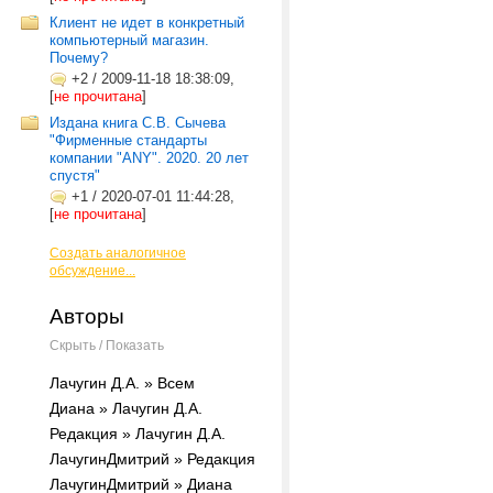
Клиент не идет в конкретный
компьютерный магазин.
Почему?
+2
/
2009-11-18 18:38:09,
[
не прочитана
]
Издана книга С.В. Сычева
"Фирменные стандарты
компании "ANY". 2020. 20 лет
спустя"
+1
/
2020-07-01 11:44:28,
[
не прочитана
]
Создать аналогичное
обсуждение...
Авторы
Скрыть / Показать
Лачугин Д.А. » Всем
Диана » Лачугин Д.А.
Редакция » Лачугин Д.А.
ЛачугинДмитрий » Редакция
ЛачугинДмитрий » Диана