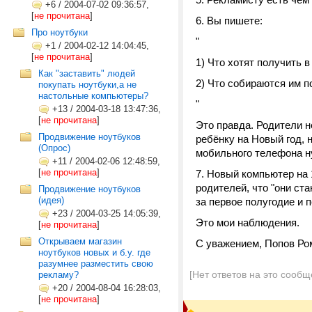
+6
/
2004-07-02 09:36:57,
[
не прочитана
]
6. Вы пишете:
Про ноутбуки
"
+1
/
2004-02-12 14:04:45,
[
не прочитана
]
1) Что хотят получить 
Как "заставить" людей
2) Что собираются им п
покупать ноутбуки,а не
настольные компьютеры?
"
+13
/
2004-03-18 13:47:36,
[
не прочитана
]
Это правда. Родители н
Продвижение ноутбуков
ребёнку на Новый год, 
(Опрос)
мобильного телефона н
+11
/
2004-02-06 12:48:59,
[
не прочитана
]
7. Новый компьютер на 
родителей, что "они ст
Продвижение ноутбуков
(идея)
за первое полугодие и 
+23
/
2004-03-25 14:05:39,
Это мои наблюдения.
[
не прочитана
]
Открываем магазин
С уважением, Попов Ро
ноутбуков новых и б.у. где
разумнее разместить свою
[Нет ответов на это сообщ
рекламу?
+20
/
2004-08-04 16:28:03,
[
не прочитана
]