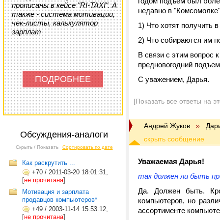
годом подъем был боле
прописаны в кейсе "RI-TAXI". А
недавно в "Комсомолке"
также - система мотивации,
чек-листы, калькулятор
1) Что хотят получить 
зарплат
2) Что собираются им п
В связи с этим вопрос
предновогодний подъем
ПОДРОБНЕЕ
С уважением, Дарья.
[Показать все ответы на э
Андрей Жуков
»
Дар
Обсуждения-аналоги
Скрыть / Показать
Сортировать по дате
Уважаемая Дарья!
Как раскрутить ...
+70
/
2011-03-20 18:01:31,
так должен ли быть пр
[
не прочитана
]
Да. Должен быть. Кр
Мотивация и зарплата
продавцов компьютеров*
компьютеров, но разли
+49
/
2003-11-14 15:53:12,
ассортименте компьюте
[
не прочитана
]