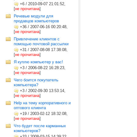
+6
/
2010-09-07 21:01:52,
[
не прочитана
]
Речевые модули для
продавцов компьютеров
+36
/
2007-06-16 00:20:48,
[
не прочитана
]
Привлечение клиентов с
помощью почтовой рассылки
+31
/
2007-08-08 17:38:08,
[
не прочитана
]
Я куплю компьютер у вас!
+3
/
2006-08-22 16:28:23,
[
не прочитана
]
Чего боится покупатель
компьютера?
+3
/
2002-09-30 13:53:14,
[
не прочитана
]
Help на тему корпоративного и
оптового клиента
+19
/
2003-02-12 18:32:08,
[
не прочитана
]
Что будет после карманных
компьютеров?
+33
/
2008-03-15 14:39:22,