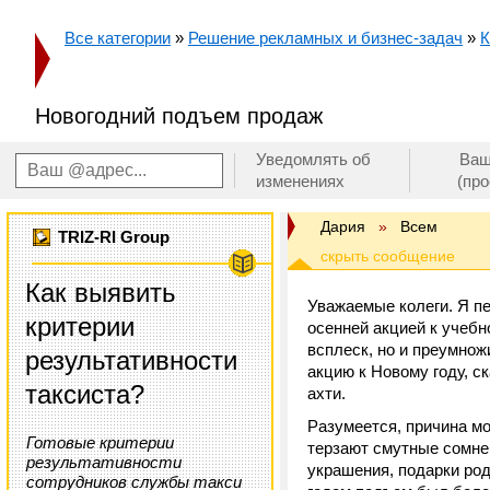
Все категории
»
Решение рекламных и бизнес-задач
»
К
Новогодний подъем продаж
Уведомлять об
Ваш
изменениях
(пр
Дария
»
Всем
TRIZ-RI Group
Как выявить
Уважаемые колеги. Я п
критерии
осенней акцией к учебн
всплеск, но и преумнож
результативности
акцию к Новому году, с
таксиста?
ахти.
Разумеется, причина мо
Готовые критерии
терзают смутные сомнен
результативности
украшения, подарки ро
сотрудников службы такси