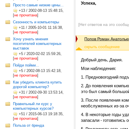
Успеха,
Просто самые низкие цены...
+13
/
2002-08-13 15:48:15,
[
не прочитана
]
Сезонность и компьютеры
[Нет ответов на это сообщ
+11
/
2005-10-01 11:16:38,
[
не прочитана
]
Попов Роман Анатолье
Хочу узнать мнения
посетителей компьютерных
выставок
+5
/
2020-02-02 15:59:26,
[
не прочитана
]
Добрый день, Дария.
Пойди пойми...
Мои наблюдения:
+5
/
2002-08-13 15:42:18,
[
не прочитана
]
1. Предновогодний под
Как убедить клиента купить
2. До появления компью
дорогой компьютер?
это был самый большой
+31
/
2002-09-30 13:53:14,
[
не прочитана
]
3. После появления ком
Правильный ли курс у
необслуженных из-за о
компьютерных курсов?
+51
/
2015-06-13 19:18:35,
4. В некоторые годы уд
[
не прочитана
]
запасали - готовились о
Польза от бренда
5. Рекламисту есть чем