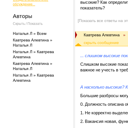
высокие? Как определит
обсуждение...
показатель?
Авторы
[Показать все ответы на э
Скрыть / Показать
Наталья Л » Всем
Кавтрева Алевтина
»
Кавтрева Алевтина »
Наталья Л
Наталья Л » Кавтрева
... слишком высокие п
Алевтина
Кавтрева Алевтина »
Слишком высокие показ
Наталья Л
важное не учесть в тре
Наталья Л » Кавтрева
Алевтина
А насколько высокие? 
Большие разбросы могут 
0. Должность описана о
1. Не корректно выделе
2. Вакансия новая, фун