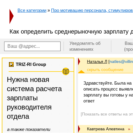
Все категории
»
Про мотивацию персонала, стимулирован
Как определить среднерыночную зарплату 
Уведомлять об
Ваш
изменениях
(пр
Наталья Л
[
natles@villi
TRIZ-RI Group
Нужна новая
Здравствуйте. Была на
система расчета
описать процесс выявле
зарплату вы готовы у н
зарплаты
ответ
руководителя
[Показать все ответы на э
отдела
Кавтрева Алевтина
»
а также показатели