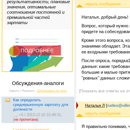
результативности, плановые
значения, оптимальные
соотношения постоянной и
Наталья, добрый день!
премиальной частей
зарплаты
Вопрос, который нужно 
придете на собеседова
Кроме этого вопроса, к
знаниями обладает. Эта
ПОДРОБНЕЕ
ее входными требовани
После опроса, порядка
данные: какие требован
большие и малые притяз
"ровных" данных сложит
Обсуждения-аналоги
[Показать все ответы на э
Скрыть / Показать
Сортировать по дате
Как определить
среднерыночную зарплату для
Наталья Л
[
natles@villi
должности
+5
/
2013-12-10 15:48:31,
[
не прочитана
]
Я правильно понимаю, 
Создать аналогичное