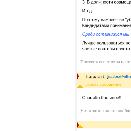
3. В должности совмеще
И т.д.
Поэтому важнее - не "у
Кандидатами понимание
Среди оставшихся мы 
Лучше пользоваться не 
частые повторы просто
[Показать все ответы на э
Наталья Л
[
natles@villi
Спасибо большое!!!
[Нет ответов на это сообщ