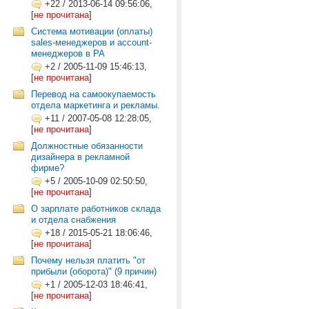
+22
/
2013-06-14 09:56:06,
[
не прочитана
]
Система мотивации (оплаты)
sales-менеджеров и account-
менеджеров в РА
+2
/
2005-11-09 15:46:13,
[
не прочитана
]
Перевод на самоокупаемость
отдела маркетинга и рекламы.
+11
/
2007-05-08 12:28:05,
[
не прочитана
]
Должностные обязанности
дизайнера в рекламной
фирме?
+5
/
2005-10-09 02:50:50,
[
не прочитана
]
О зарплате работников склада
и отдела снабжения
+18
/
2015-05-21 18:06:46,
[
не прочитана
]
Почему нельзя платить "от
прибыли (оборота)" (9 причин)
+1
/
2005-12-03 18:46:41,
[
не прочитана
]