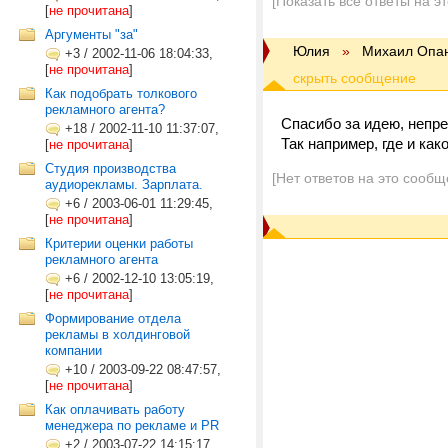
[Показать все ответы на э
[
не прочитана
]
Аргументы "за"
Юлия
»
Михаил Опа
+3
/
2002-11-06 18:04:33,
[
не прочитана
]
Как подобрать толкового
рекламного агента?
Спасибо за идею, непре
+18
/
2002-11-10 11:37:07,
Так например, где и ка
[
не прочитана
]
Студия производства
[Нет ответов на это сообщ
аудиорекламы. Зарплата.
+6
/
2003-06-01 11:29:45,
[
не прочитана
]
Критерии оценки работы
рекламного агента
+6
/
2002-12-10 13:05:19,
[
не прочитана
]
Формирование отдела
рекламы в холдинговой
компании
+10
/
2003-09-22 08:47:57,
[
не прочитана
]
Как оплачивать работу
менеджера по рекламе и PR
+2
/
2003-07-22 14:15:17,