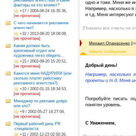
рекламных агентствах и какие
одно и тоже. Меня же и
факторы на это влияют?
Например, насколько я 
+17
/
2004-08-24 16:35:36,
и т.д. Меня интересуют
[
не прочитана
]
C чего начинается рекламное
агентство?
[Показать все ответы на э
+32
/
2013-08-20 18:09:08,
[
не прочитана
]
Михаил Опанасенко
[
m
Каким должен быть
креативный отдел или
художника легко обидеть...
+15
/
2002-09-20 15:20:51,
Добрый день!
[
не прочитана
]
Кажется меня НАДУРИЛИ (или
Например, насколько 
сколько платят работнику
проекты и т.д. Меня и
рекламного агентства?)
+10
/
2002-01-15 18:34:53,
[
не прочитана
]
Попробуйте писать по
Менеджер по рекламе добро
понятен уровень.
или зло?
+9
/
2002-05-27 14:27:04,
[
не прочитана
]
С Уважением,
Первый рабочий день PR
-специалиста
+11
/
2002-12-23 02:00:26,