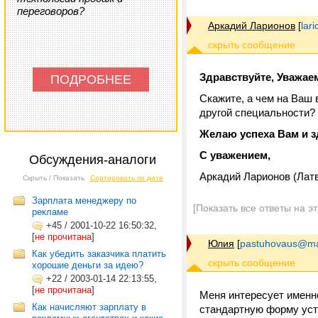
переговоров?
Аркадий Ларионов
[
lar
Здравствуйте, Уважае
ПОДРОБНЕЕ
Скажите, а чем на Ваш 
другой специальности?
Желаю успеха Вам и 
С уважением,
Обсуждения-аналоги
Аркадий Ларионов (Латв
Скрыть / Показать
Сортировать по дате
Зарплата менеджеру по
[Показать все ответы на э
рекламе
+45
/
2001-10-22 16:50:32,
[
не прочитана
]
Юлия
[
pastuhovaus@mai
Как убедить заказчика платить
хорошие деньги за идею?
+22
/
2003-01-14 22:13:55,
[
не прочитана
]
Меня интересует именно
Как начисляют зарплату в
стандартную форму уст