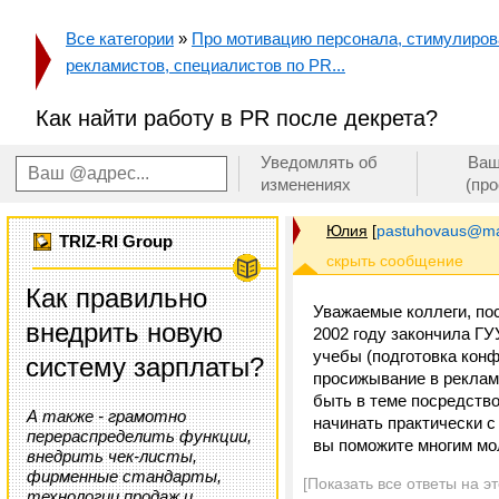
Все категории
»
Про мотивацию персонала, стимулирован
рекламистов, специалистов по PR...
Как найти работу в PR после декрета?
Уведомлять об
Ваш
изменениях
(пр
Юлия
[
pastuhovaus@mai
TRIZ-RI Group
Как правильно
Уважаемые коллеги, пос
внедрить новую
2002 году закончила ГУ
учебы (подготовка конф
систему зарплаты?
просижывание в рекламн
быть в теме посредство
А также - грамотно
начинать практически с
перераспределить функции,
вы поможите многим мо
внедрить чек-листы,
фирменные стандарты,
[Показать все ответы на э
технологии продаж и