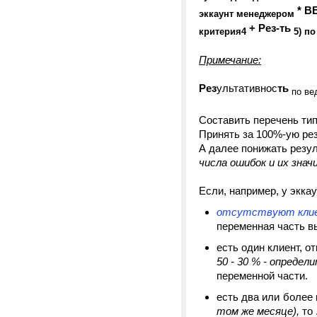
* В
эккаунт менеджером
+ Рез-ть
критерия4
5)
по
Примечание:
Рез
ультативнос
ть
по ве
Составить перечень ти
Принять за 100%-ую рез
А далее понижать резу
числа ошибок и их знач
Если, например, у экка
отсутствуют клие
переменная часть в
есть один клиент, 
50 - 30 % - определ
переменной части.
есть два или более
том же месяце),
то 