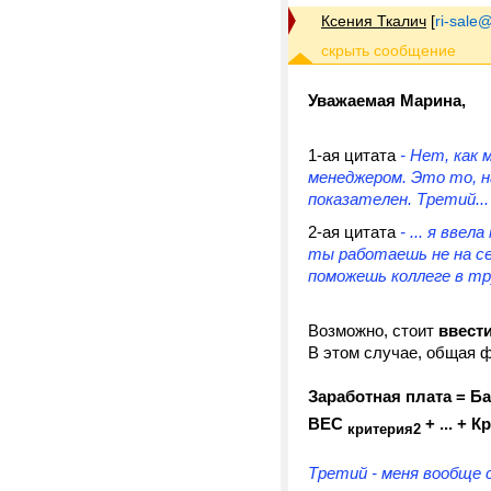
Ксения Ткалич
[
ri-sale@t
Уважаемая Марина,
1-ая цитата
- Нет, как
менеджером. Это то, н
показателен. Третий...
2-ая цитата
- ... я вве
ты работаешь не на се
поможешь коллеге в т
Возможно, стоит
ввест
В этом случае, общая 
Заработная плата = Ба
ВЕС
+ ... + 
критерия2
Третий - меня вообще 