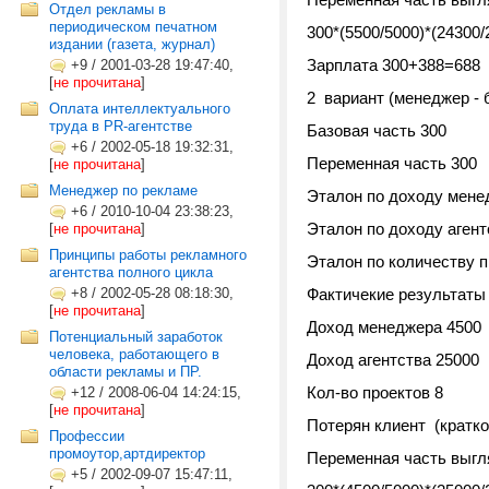
Отдел рекламы в
периодическом печатном
300*(5500/5000)*(24300/
издании (газета, журнал)
Зарплата 300+388=688
+9
/
2001-03-28 19:47:40,
[
не прочитана
]
2 вариант (менеджер - 
Оплата интеллектуального
труда в PR-агентстве
Базовая часть 300
+6
/
2002-05-18 19:32:31,
Переменная часть 300
[
не прочитана
]
Менеджер по рекламе
Эталон по доходу мене
+6
/
2010-10-04 23:38:23,
Эталон по доходу аген
[
не прочитана
]
Принципы работы рекламного
Эталон по количеству п
агентства полного цикла
+8
/
2002-05-28 08:18:30,
Фактичекие результаты
[
не прочитана
]
Доход менеджера 4500
Потенциальный заработок
человека, работающего в
Доход агентства 25000
области рекламы и ПР.
Кол-во проектов 8
+12
/
2008-06-04 14:24:15,
[
не прочитана
]
Потерян клиент (кратко
Профессии
промоутор,артдиректор
Переменная часть выг
+5
/
2002-09-07 15:47:11,