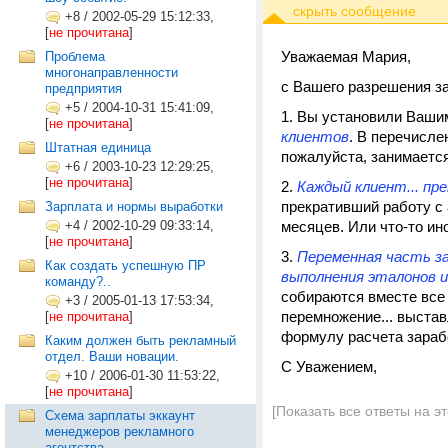
+8
/
2002-05-29 15:12:33,
[
не прочитана
]
Уважаемая Мария,
Проблема
многонаправленности
с Вашего разрешения з
предприятия
+5
/
2004-10-31 15:41:09,
Вы установили Вашим
[
не прочитана
]
клиентов
. В перечисле
Штатная единица
пожалуйста, занимается
+6
/
2003-10-23 12:29:25,
[
не прочитана
]
Каждый клиент... п
прекративший работу с а
Зарплата и нормы выработки
+4
/
2002-10-29 09:33:14,
месяцев. Или что-то ино
[
не прочитана
]
Переменная часть за
Как создать успешную ПР
выполнения эталонов 
команду?..
собираются вместе все
+3
/
2005-01-13 17:53:34,
перемножение... выстав
[
не прочитана
]
формулу расчета зараб
Каким должен быть рекламный
отдел. Ваши новации.
С Уважением,
+10
/
2006-01-30 11:53:22,
[
не прочитана
]
[Показать все ответы на э
Схема зарплаты эккаунт
менеджеров рекламного
агентства