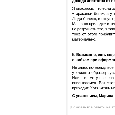
дохода агентства от п
Я опасаюсь, что если з
«тараканьи бега», а у
Люди болеют, в отпуск 
Маша на приладке в тип
не разрушать это, я так
тоже от этого прибави
материально.
5.
Возможно, есть еще 
ошибкам при оформл
Не знаю, по-моему, все
у клиента образец сув
Или – в смету внесена
вписываемся. Вот это
приходит. Хотя жизнь 
С уважением, Марина
[Показать все ответы на э