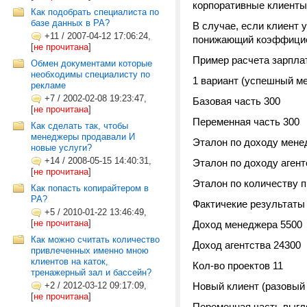
корпоративные клиенты 
Как подобрать специалиста по
базе данных в РА?
В случае, если клиент у
+11
/
2007-04-12 17:06:24,
понижающий коэффициен
[
не прочитана
]
Пример расчета зарпла
Обмен документами которые
необходимы специалисту по
1 вариант (успешный м
рекламе
+7
/
2002-02-08 19:23:47,
Базовая часть 300
[
не прочитана
]
Переменная часть 300
Как сделать так, чтобы
менеджеры продавали И
Эталон по доходу мене
новые услуги?
+14
/
2008-05-15 14:40:31,
Эталон по доходу аген
[
не прочитана
]
Эталон по количеству п
Как попасть копирайтером в
РА?
Фактичекие результаты
+5
/
2010-01-22 13:46:49,
[
не прочитана
]
Доход менеджера 5500
Как можно считать количество
Доход агентства 24300
привлеченных именно мною
клиентов на каток,
Кол-во проектов 11
тренажерный зал и бассейн?
+2
/
2012-03-12 09:17:09,
Новый клиент (разовый 
[
не прочитана
]
Переменная часть выг