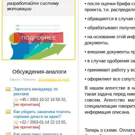
разработайте систему
• после оценки брифа 
мотивации
проекта, т.е. распредел
• обращаются в случае
• обрабатывают получен
• на основании этой ин
ПОДРОБНЕЕ
документы,
• внешние документы п
• в случае одобрения з
• принимают работу у в
Обсуждения-аналоги
• оформляют все сопут
Скрыть / Показать
Сортировать по дате
В нашем агентстве в н
Зарплата менеджеру по
такая задача перед ними
рекламе
+45
/
2001-10-22 16:50:32,
совсем. Агентство ма
[
не прочитана
]
специализации говорит
Как убедить заказчика платить
информация описана.
хорошие деньги за идею?
+22
/
2003-01-14 22:13:55,
[
не прочитана
]
Теперь о схеме. Оплата
Как начисляют зарплату в