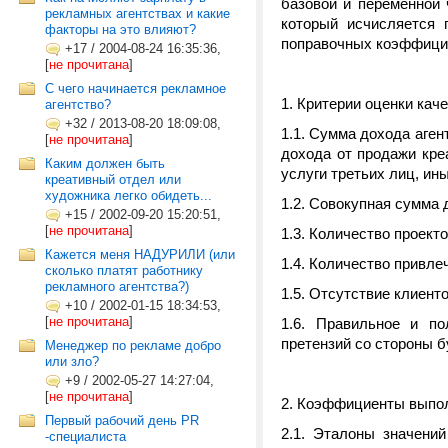
базовой и переменной 
рекламных агентствах и какие
который исчисляется 
факторы на это влияют?
поправочных коэффицие
+17
/
2004-08-24 16:35:36,
[
не прочитана
]
C чего начинается рекламное
1. Критерии оценки кач
агентство?
+32
/
2013-08-20 18:09:08,
1.1. Сумма дохода аген
[
не прочитана
]
дохода от продажи кре
Каким должен быть
услуги третьих лиц, ин
креативный отдел или
художника легко обидеть...
1.2. Совокупная сумма 
+15
/
2002-09-20 15:20:51,
[
не прочитана
]
1.3. Количество проект
Кажется меня НАДУРИЛИ (или
1.4. Количество привле
сколько платят работнику
рекламного агентства?)
1.5. Отсутствие клиент
+10
/
2002-01-15 18:34:53,
[
не прочитана
]
1.6. Правильное и по
претензий со стороны б
Менеджер по рекламе добро
или зло?
+9
/
2002-05-27 14:27:04,
[
не прочитана
]
2. Коэффициенты выпол
Первый рабочий день PR
2.1. Эталоны значени
-специалиста