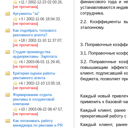
финансового года и н
+11
/
2002-12-23 02:00:26,
[
не прочитана
]
устанавливаются индив
сотрудника.
Аргументы "за"
+3
/
2002-11-06 18:04:33,
2.2. Коэффициенты вы
[
не прочитана
]
эталонному.
Как подобрать толкового
рекламного агента?
+18
/
2002-11-10 11:37:07,
3. Поправочные коэфф
[
не прочитана
]
Студия производства
3.1. Поправочные коэф
аудиорекламы. Зарплата.
3.2. Поправочные коэ
+6
/
2003-06-01 11:29:45,
[
не прочитана
]
повышающим эффекто
клиент, подписавший к
Критерии оценки работы
рекламного агента
бюджета, позволяет при
+6
/
2002-12-10 13:05:19,
[
не прочитана
]
Формирование отдела
Каждый новый привлеч
рекламы в холдинговой
применить к базовой ча
компании
+10
/
2003-09-22 08:47:57,
Каждый клиент, ранее
[
не прочитана
]
прекративший работу с 
Как оплачивать работу
Каждый клиент, ранее
менеджера по рекламе и PR