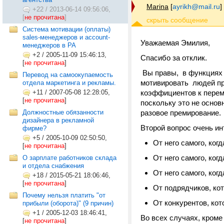
Marina
[
ayrikh@mail.ru
]
+22
/
2013-06-14 09:56:06,
[
не прочитана
]
Система мотивации (оплаты)
sales-менеджеров и account-
Уважаемая Эмилия,
менеджеров в РА
+2
/
2005-11-09 15:46:13,
Спасибо за отклик.
[
не прочитана
]
Вы правы, в функциях э
Перевод на самоокупаемость
мотивировать людей пр
отдела маркетинга и рекламы.
+11
/
2007-05-08 12:28:05,
коэффициентов к переме
[
не прочитана
]
поскольку это не основ
Должностные обязанности
разовое премирование.
дизайнера в рекламной
Второй вопрос очень ин
фирме?
+5
/
2005-10-09 02:50:50,
От него самого, ког
[
не прочитана
]
От него самого, ког
О зарплате работников склада
и отдела снабжения
От него самого, ког
+18
/
2015-05-21 18:06:46,
[
не прочитана
]
От подрядчиков, ко
Почему нельзя платить "от
От конкурентов, ко
прибыли (оборота)" (9 причин)
+1
/
2005-12-03 18:46:41,
Во всех случаях, кроме
[
не прочитана
]