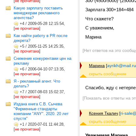
300*(4500/5000)*(25000/
[
не прочитана
]
Какую зарплату поставить
Зарплата 300+184=484
менеджерам рекламного
агентства?
Что скажете?
+4
/
2009-05-28 12:15:54,
С уважением,
[
не прочитана
]
Как найти работу в PR после
Марина
декрета?
+5
/
2005-11-25 14:25:35,
[Нет ответов на это сообщ
[
не прочитана
]
Снижение конкурентами цен на
рекламу
Марина
[
ayrikh@mail.ru
+6
/
2006-04-10 07:13:35,
[
не прочитана
]
Я - рекламный агент. Что
делать?
Спасибо, жду с нетерпе
+7
/
2007-08-03 15:02:37,
[
не прочитана
]
[Показать все ответы на э
Издана книга С.В. Сычева
"Фирменные стандарты
Ксения Ткалич
[
ri-sale@t
компании "ANY". 2020. 20 лет
спустя"
+1
/
2020-07-01 11:44:28,
[
не прочитана
]
Уважаемая Марина,