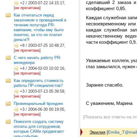
сделавший 2 заказа и
+2
/
2003-07-22 14:15:17,
[
не прочитана
]
коэффициент 0,85.
Как отчитаться перед
Каждая служебная запи
заказчиком о проведенной в
несвоевременному или
течение полугода PR-
каждая служебная зап
кампании, чтобы ему было
понятно, за что он платил
некачественному веде
деньги?!
части коэффициент 0,9.
+8
/
2003-07-25 10:48:27,
[
не прочитана
]
С чего начать работу PR-
Уважаемые коллеги, ука
менеджера
глаз замылился, нужен 
+4
/
2004-02-03 10:02:16,
[
не прочитана
]
Как определить стоимость
Заранее спасибо.
работы ПР-специалистов?
+3
/
2003-07-13 05:39:59,
[
не прочитана
]
С уважением, Марина
Провинциальный брэндинг.
+3
/
2004-06-30 00:19:05,
[
не прочитана
]
[Показать все ответы на э
Помогите создать систему
оплаты для сотрудников,
которые САМи продвигают
Эмилия
[
Emilia_T@mail
шоу-событие.