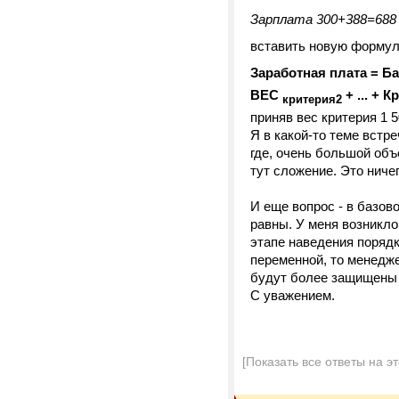
Зарплата 300+388=688
вставить новую формул
Заработная плата = Ба
ВЕС
+ ... + 
критерия2
приняв вес критерия 1 
Я в какой-то теме встр
где, очень большой объ
тут сложение. Это ниче
И еще вопрос - в базов
равны. У меня возникло
этапе наведения порядк
переменной, то менедже
будут более защищены о
С уважением.
[Показать все ответы на э