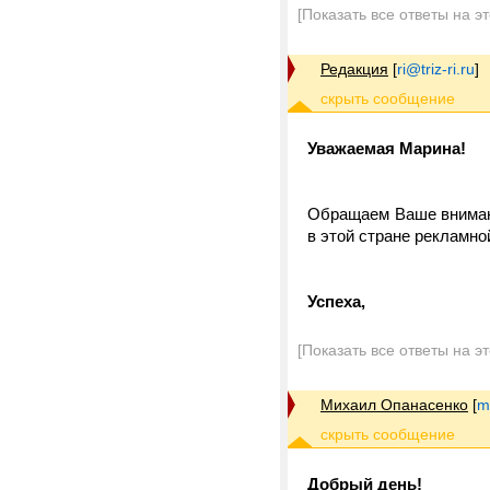
[Показать все ответы на э
Редакция
[
ri@triz-ri.ru
]
Уважаемая Марина!
Обращаем Ваше внимани
в этой стране рекламно
Успеха,
[Показать все ответы на э
Михаил Опанасенко
[
m
Добрый день!