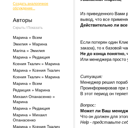
Создать аналогичное
обсуждение...
Из приведенного Вами 
вывод, что все примен
Авторы
Действительно ли все
Скрыть / Показать
Марина » Всем
Если потерян один Клие
Эмилия » Марина
заказа), то к базовой ч
Marina » Эмилия
Не до конца понятно, 
Марина » Редакция
Или менеджера просто
Ксения Ткалич » Марина
Марина » Ксения Ткалич
Ситуация:
Ксения Ткалич » Марина
Менеджер решил порабо
Марина » Всем
Проинформировав при эт
Редакция » Марина
В этот период он теряет
Михаил Опанасенко »
Марина
Вопрос:
Марина » Редакция
Может ли Ваш менед
Марина » Михаил
Что он должен для этог
Опанасенко
Help - представьте се
Марина » Ксения Ткалич