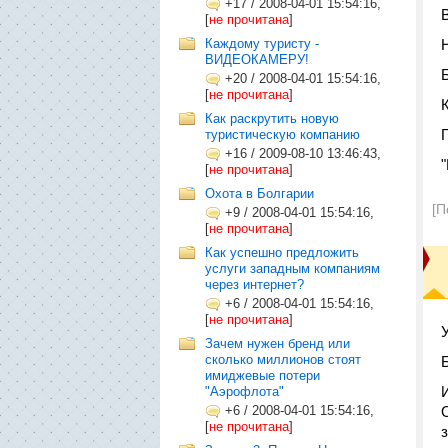
+17
/
2008-04-01 15:54:16,
[
не прочитана
]
Каждому туристу -
ВИДЕОКАМЕРУ!
+20
/
2008-04-01 15:54:16,
[
не прочитана
]
Как раскрутить новую
туристическую компанию
+16
/
2009-08-10 13:46:43,
"
[
не прочитана
]
Охота в Болгарии
[П
+9
/
2008-04-01 15:54:16,
[
не прочитана
]
Как успешно предложить
услуги западным компаниям
через интернет?
+6
/
2008-04-01 15:54:16,
[
не прочитана
]
Зачем нужен бренд или
сколько миллионов стоят
имиджевые потери
"Аэрофлота"
+6
/
2008-04-01 15:54:16,
[
не прочитана
]