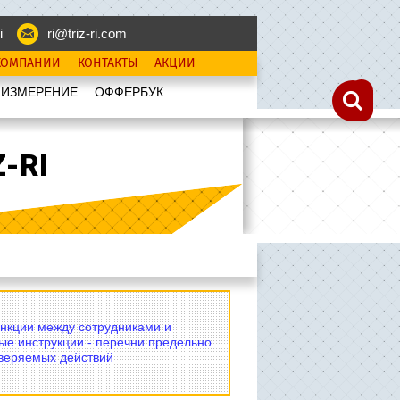
i
ri@triz-ri.com
КОМПАНИИ
КОНТАКТЫ
АКЦИИ
 ИЗМЕРЕНИЕ
OФФЕРБУК
-RI
нкции между сотрудниками и
ые инструкции - перечни предельно
оверяемых действий