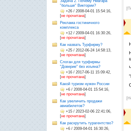
Задача 2. Почему Ниагара
"больше" Виктории?
[П
+26
/
2008-04-01 15:54:16,
[
не прочитана
]
Реклама гостиничного
комплекса
+12
/
2009-04-01 16:30:26,
[
не прочитана
]
Как назвать Турфирму?
+25
/
2012-06-24 14:58:13,
[
не прочитана
]
Слоган для турфирмы
"Доверие" без изъяна?
+16
/
2017-06-11 15:09:42,
[
не прочитана
]
Какой туризм нужен России
+6
/
2008-04-01 15:54:16,
[
не прочитана
]
[Н
Как увеличить продажи
авиабилетов?
+15
/
2023-02-06 22:41:06,
[
не прочитана
]
Как раскрутить турагентство?
+6
/
2009-04-01 16:30:26,