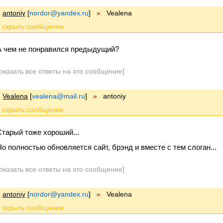
antoniy
[
nordor@yandex.ru
]
»
Vealena
А чем не понравился предыдущий?
оказать все ответы на это сообщение]
Vealena
[
vealena@mail.ru
]
»
antoniy
Старый тоже хороший...
Но полностью обновляется сайт, брэнд и вместе с тем слоган...
оказать все ответы на это сообщение]
antoniy
[
nordor@yandex.ru
]
»
Vealena