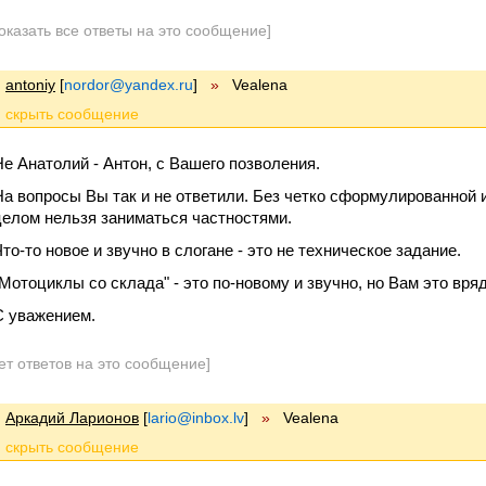
оказать все ответы на это сообщение]
antoniy
[
nordor@yandex.ru
]
»
Vealena
Не Анатолий - Антон, с Вашего позволения.
На вопросы Вы так и не ответили. Без четко сформулированной
целом нельзя заниматься частностями.
Что-то новое и звучно в слогане - это не техническое задание.
"Мотоциклы со склада" - это по-новому и звучно, но Вам это вря
С уважением.
ет ответов на это сообщение]
Аркадий Ларионов
[
lario@inbox.lv
]
»
Vealena