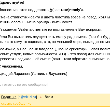
Здравствуйте!
Полностью готов поддержать
А
(все-таки)
ntoniy
'я.
Смена стилистики сайта и цвета логотипа вовсе не повод (хотя 
менять слоган. Смена брэнда - быть может...
Уважаемая
Vealena
ответьте на поставленные Вам вопросы.
Если Вы пытаетесь осуществить смену ради смены ("как бы буде
если это кому-то надоело, это, по меньшей мере, выглядит по-м
Возможно, у Вас новый владелец, новые ориентиры, новая полит
новые услуги, новые возможности и т.д. - это повод для смены 
привести к радикальной смене (опять-таки обратите внимание на 
С уважением,
Аркадий Ларионов (Латвия, г. Даугавпис)
ет ответов на это сообщение]
Редакция
[
ri@triz-ri.ru
]
»
Всем