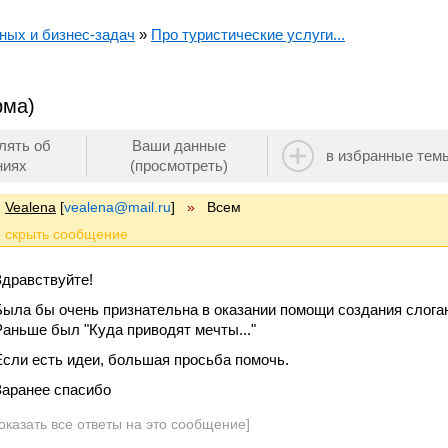
ных и бизнес-задач
»
Про туристические услуги...
рма)
лять об
Ваши данные
в избранные тем
ниях
(просмотреть)
Vealena
[
vealena@mail.ru
]
»
Всем
Здравствуйте!
Была бы очень признательна в оказании помощи создания слоган
Раньше был "Куда приводят мечты..."
Если есть идеи, большая просьба помочь.
Заранее спасибо
оказать все ответы на это сообщение]