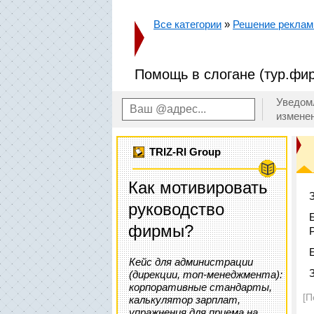
Все категории
»
Решение реклам
Помощь в слогане (тур.фи
Уведом
измене
TRIZ-RI Group
Как мотивировать
руководство
фирмы?
Кейс для администрации
(дирекции, топ-менеджмента):
корпоративные стандарты,
[П
калькулятор зарплат,
упражнения для приема на