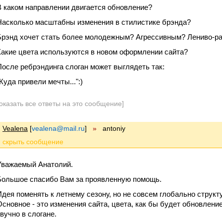
В каком направлении двигается обновление?
Насколько масштабны изменения в стилистике брэнда?
Брэнд хочет стать более молодежным? Агрессивным? Лениво-
Какие цвета используются в новом оформлении сайта?
После ребрэндинга слоган может выглядеть так:
Куда привели мечты...":)
оказать все ответы на это сообщение]
Vealena
[
vealena@mail.ru
]
»
antoniy
Уважаемый Анатолий.
Большое спасибо Вам за проявленную помощь.
Идея поменять к летнему сезону, но не совсем глобально структу
Основное - это изменения сайта, цвета, как бы будет обновление
звучно в слогане.