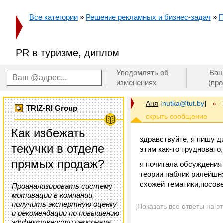
Все категории
»
Решение рекламных и бизнес-задач
»
П
PR в туризме, диплом
Уведомлять об
Ваш
изменениях
(пр
Аня
[
nutka@tut.by
]
»
TRIZ-RI Group
Как избежать
здравствуйте, я пишу д
текучки в отделе
этим как-то трудновато,
прямых продаж?
я почитала обсуждения 
теории паблик рилейшнз
схожей тематики,посове
Проанализировать систему
мотивации в компании,
получить экспертную оценку
[Показать все ответы на э
и рекомендации по повышению
эффективности персонала