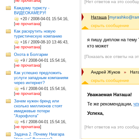
[
не прочитана
]
[Нет ответов на это сообщ
Каждому туристу -
ВИДЕОКАМЕРУ!
Наташа
[
myrashko@ram
+20
/
2008-04-01 15:54:16,
[
не прочитана
]
Как раскрутить новую
туристическую компанию
я пишу диплом на тему 
+16
/
2009-08-10 13:46:43,
кто может
[
не прочитана
]
Охота в Болгарии
[Показать все ответы на э
+9
/
2008-04-01 15:54:16,
[
не прочитана
]
Андрей Жуков
»
Нат
Как успешно предложить
услуги западным компаниям
через интернет?
+6
/
2008-04-01 15:54:16,
[
не прочитана
]
Уважаемая Наташа!
Зачем нужен бренд или
Те же рекомендации,
чт
сколько миллионов стоят
имиджевые потери
Успеха,
"Аэрофлота"
+6
/
2008-04-01 15:54:16,
[
не прочитана
]
[Нет ответов на это сообщ
Задача 2. Почему Ниагара