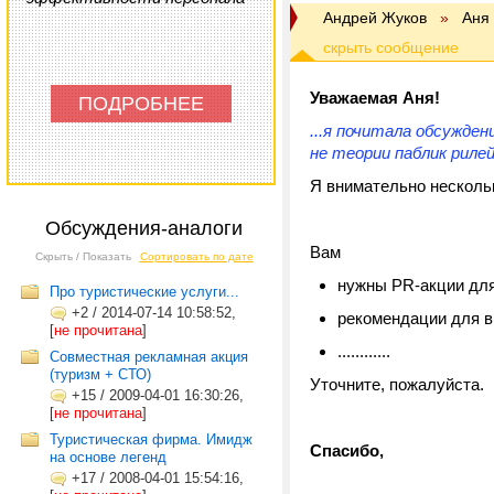
Андрей Жуков
»
Аня
Уважаемая Аня!
ПОДРОБНЕЕ
...я почитала обсужде
не теории паблик рилей
Я внимательно нескольк
Обсуждения-аналоги
Вам
Скрыть / Показать
Сортировать по дате
нужны PR-акции для 
Про туристические услуги...
+2
/
2014-07-14 10:58:52,
рекомендации для 
[
не прочитана
]
............
Совместная рекламная акция
(туризм + СТО)
Уточните, пожалуйста.
+15
/
2009-04-01 16:30:26,
[
не прочитана
]
Туристическая фирма. Имидж
Спасибо,
на основе легенд
+17
/
2008-04-01 15:54:16,