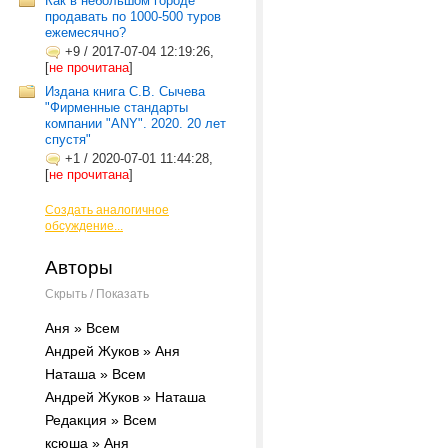
Как в небольшом городе
продавать по 1000-500 туров
ежемесячно?
+9
/
2017-07-04 12:19:26,
[
не прочитана
]
Издана книга С.В. Сычева
"Фирменные стандарты
компании "ANY". 2020. 20 лет
спустя"
+1
/
2020-07-01 11:44:28,
[
не прочитана
]
Создать аналогичное
обсуждение...
Авторы
Скрыть / Показать
Аня » Всем
Андрей Жуков » Аня
Наташа » Всем
Андрей Жуков » Наташа
Редакция » Всем
ксюша » Аня