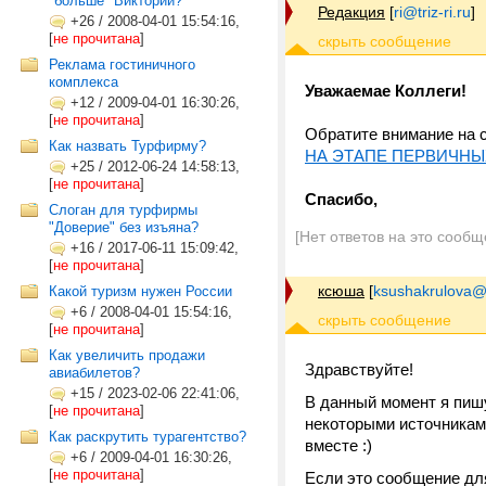
"больше" Виктории?
Редакция
[
ri@triz-ri.ru
]
+26
/
2008-04-01 15:54:16,
[
не прочитана
]
Реклама гостиничного
комплекса
Уважаемае Коллеги!
+12
/
2009-04-01 16:30:26,
[
не прочитана
]
Обратите внимание на 
Как назвать Турфирму?
НА ЭТАПЕ ПЕРВИЧНЫ
+25
/
2012-06-24 14:58:13,
[
не прочитана
]
Спасибо,
Слоган для турфирмы
"Доверие" без изъяна?
[Нет ответов на это сообщ
+16
/
2017-06-11 15:09:42,
[
не прочитана
]
ксюша
[
ksushakrulova@
Какой туризм нужен России
+6
/
2008-04-01 15:54:16,
[
не прочитана
]
Как увеличить продажи
Здравствуйте!
авиабилетов?
+15
/
2023-02-06 22:41:06,
В данный момент я пишу
[
не прочитана
]
некоторыми источникам
Как раскрутить турагентство?
вместе :)
+6
/
2009-04-01 16:30:26,
[
не прочитана
]
Если это сообщение для