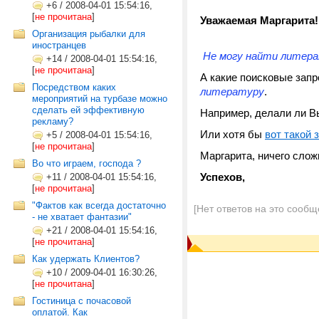
+6
/
2008-04-01 15:54:16,
[
не прочитана
]
Уважаемая Маргарита!
Организация рыбалки для
иностранцев
Не могу найти литер
+14
/
2008-04-01 15:54:16,
[
не прочитана
]
А какие поисковые зап
Посредством каких
литературу
.
мероприятий на турбазе можно
сделать ей эффективную
Например, делали ли 
рекламу?
Или хотя бы
вот такой 
+5
/
2008-04-01 15:54:16,
[
не прочитана
]
Маргарита, ничего слож
Во что играем, господа ?
Успехов,
+11
/
2008-04-01 15:54:16,
[
не прочитана
]
"Фактов как всегда достаточно
[Нет ответов на это сообщ
- не хватает фантазии"
+21
/
2008-04-01 15:54:16,
[
не прочитана
]
Как удержать Клиентов?
+10
/
2009-04-01 16:30:26,
[
не прочитана
]
Гостиница с почасовой
оплатой. Как