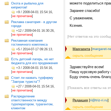
можете поделиться пра
Охота и рыбалка для
киприотов!
Заранее спасибо!
+9
/
2008-04-01 15:54:16,
[
не прочитана
]
С уважением,
Реклама санатория - в другом
Ксения.
городе
+12
/
2009-04-01 16:30:26,
[
не прочитана
]
[Нет ответов на это сообщ
Рекламная компания
гостиничного комплекса
Маргарита
[
margaret-n
+5
/
2014-07-17 09:26:13,
[
не прочитана
]
Есть детский лагерь, но нет
бюджета для его продвижения
Здравствуйте всем!
+3
/
2008-04-01 15:54:16,
Пишу курсовую работу 
[
не прочитана
]
Буду очень-очень благ
Стоит ли назвать турфирму
"Завтрак туриста"?
+27
/
2008-04-01 15:54:16,
[Показать все ответы на э
[
не прочитана
]
Распределение
Редакция
[
ri@triz-ri.ru
]
ответственности между
туроператором, турагентом,
клиентом