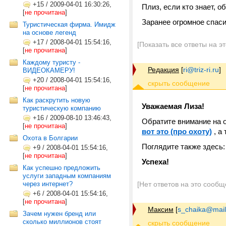
+15
/
2009-04-01 16:30:26,
Плиз, если кто знает, о
[
не прочитана
]
Заранее огромное спаси
Туристическая фирма. Имидж
на основе легенд
+17
/
2008-04-01 15:54:16,
[Показать все ответы на э
[
не прочитана
]
Каждому туристу -
Редакция
[
ri@triz-ri.ru
]
ВИДЕОКАМЕРУ!
+20
/
2008-04-01 15:54:16,
[
не прочитана
]
Как раскрутить новую
Уважаемая Лиза!
туристическую компанию
+16
/
2009-08-10 13:46:43,
Обратите внимание на о
[
не прочитана
]
вот это (про охоту)
, а
Охота в Болгарии
Поглядите также здесь
+9
/
2008-04-01 15:54:16,
[
не прочитана
]
Успеха!
Как успешно предложить
услуги западным компаниям
через интернет?
[Нет ответов на это сообщ
+6
/
2008-04-01 15:54:16,
[
не прочитана
]
Максим
[
s_chaika@mail
Зачем нужен бренд или
сколько миллионов стоят