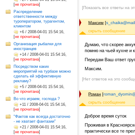
[
не прочитана
]
[Показать все ответы на э
Распределение
ответственности между
туроператором, турагентом,
Максим
[
s_chaika@mail
клиентом
+6
/
2008-04-01 15:54:16,
[
не прочитана
]
Организация рыбалки для
Думаю, что скорее акку
иностранцев
помню на чьей кухне и к
+14
/
2008-04-01 15:54:16,
[
не прочитана
]
Передам Ваш ответ груп
Посредством каких
Максим.
мероприятий на турбазе можно
сделать ей эффективную
[Нет ответов на это сообщ
рекламу?
+5
/
2008-04-01 15:54:16,
[
не прочитана
]
Роман
[
roman_dyomin@
Во что играем, господа ?
+11
/
2008-04-01 15:54:16,
[
не прочитана
]
Доброе время суток
"Фактов как всегда достаточно
- не хватает фантазии"
Проживая в Красноярско
+21
/
2008-04-01 15:54:16,
практически все те пре
[
не прочитана
]