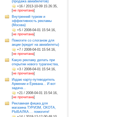
(продажа авиабилетов)
+16
/
2013-10-09 15:26:35,
[
не прочитана
]
Внутренний туризм и
эффективность рекламы
(Москва)
+5
/
2008-04-01 15:54:16,
[
не прочитана
]
Помогите со слоганом для
акции (кредит на авиабилеты)
+7
/
2008-04-01 15:54:16,
[
не прочитана
]
Какую рекламу делать при
открытии нового турагенства,
+3
/
2008-04-01 15:54:16,
[
не прочитана
]
Издаю карту-путеводитель
Армении и Еревана... И вот
задача...
+21
/
2008-04-01 15:54:16,
[
не прочитана
]
Рекламная фишка для
магазина ТУРИЗМ, ОХОТА,
РЫБАЛКА.... помогите!
+14
/
2018-12-12 00:48:10,