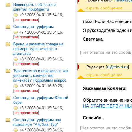
"Водный мир"
[
rivakas@
Невинность соблюсти и
капитал приобрести
+9
/
2008-04-01 15:54:16,
[
не прочитана
]
Лиза! Если Вас еще инт
Cлоган для турфирмы
Я руководитель одной и
+7
/
2008-04-01 15:54:16,
[
не прочитана
]
Светлана.
Бренд и развитие товара на
примере туристического
[Нет ответов на это сообщ
агентства
+8
/
2008-04-01 15:54:16,
[
не прочитана
]
Редакция
[
ri@triz-ri.ru
]
Турагентство и авиакассы: как
увеличить количество
клиентов? Подробный вопрос.
+8
/
2009-04-01 16:30:26,
Уважаемае Коллеги!
[
не прочитана
]
Слоган для турфирмы Южный
Обратите внимание на 
берег
НА ЭТАПЕ ПЕРВИЧНЫ
+6
/
2008-04-01 15:54:16,
[
не прочитана
]
Спасибо,
Слоган для турфирмы под
названием "Айсберг-Тур"
[Нет ответов на это сообщ
+4
/
2008-04-01 15:54:16,