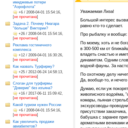
имиджевые потери
"Аэрофлота"
Уважаемая Лиза!
+6
/
2008-04-01 15:54:16,
[
не прочитана
]
Большой интерес вызвал
Задача 2. Почему Ниагара
равно кто-то сделает.
"больше" Виктории?
+26
/
2008-04-01 15:54:16,
Про рыбалку и вообще:
[
не прочитана
]
По моему, хоть и не бо
Реклама гостиничного
в 300-500 км от ближай
комплекса
владеть снастью и име
+12
/
2009-04-01 16:30:26,
[
не прочитана
]
динамитом. Одним слов
водной фауны. За наст
Как назвать Турфирму?
+25
/
2012-06-24 14:58:13,
По охотному делу ничег
[
не прочитана
]
Да, вообще-то, и нечег
Слоган для турфирмы
"Доверие" без изъяна?
Думаю, если уж покорят
+16
/
2017-06-11 15:09:42,
живописного водоёма, "
[
не прочитана
]
комары, пьяная стрель
Какой туризм нужен России
экскурсоводы-проводник
+6
/
2008-04-01 15:54:16,
присутствии заказчика,
[
не прочитана
]
бабушка с заранее при
Как увеличить продажи
ароматными вениками и
авиабилетов?