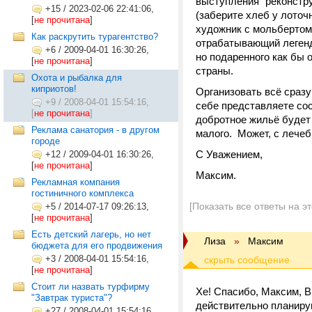
выступления "реконстру
+15
/
2023-02-06 22:41:06,
(заберите хлеб у лоточ
[
не прочитана
]
художник с мольбертом
Как раскрутить турагентство?
отрабатывающий легенду 
+6
/
2009-04-01 16:30:26,
но подаренного как бы 
[
не прочитана
]
страны.
Охота и рыбалка для
киприотов!
Организовать всё сразу
+9
/
2008-04-01 15:54:16,
себе представляете сос
[
не прочитана
]
добротное жильё будет
Реклама санатория - в другом
малого. Может, с лече
городе
С Уважением,
+12
/
2009-04-01 16:30:26,
[
не прочитана
]
Максим.
Рекламная компания
гостиничного комплекса
[Показать все ответы на э
+5
/
2014-07-17 09:26:13,
[
не прочитана
]
Есть детский лагерь, но нет
Лиза
»
Максим
бюджета для его продвижения
+3
/
2008-04-01 15:54:16,
[
не прочитана
]
Стоит ли назвать турфирму
Хе! Спасибо, Максим, Вы
"Завтрак туриста"?
действительно планирую 
+27
/
2008-04-01 15:54:16,