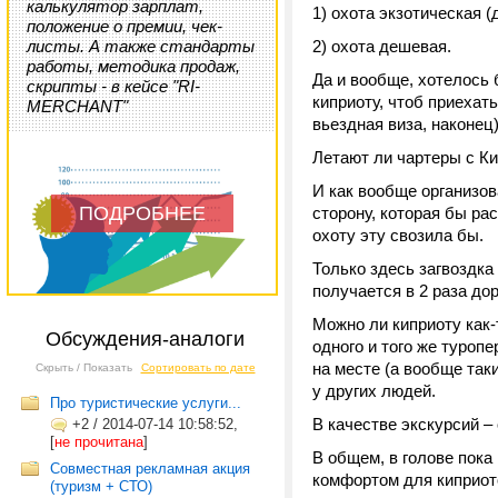
калькулятор зарплат,
1) охота экзотическая (
положение о премии, чек-
листы. А также стандарты
2) охота дешевая.
работы, методика продаж,
Да и вообще, хотелось 
скрипты - в кейсе "RI-
киприоту, чтоб приехать
MERCHANT"
вьездная виза, наконец
Летают ли чартеры с Ки
И как вообще организо
ПОДРОБНЕЕ
сторону, которая бы р
охоту эту свозила бы.
Только здесь загвоздка
получается в 2 раза до
Можно ли киприоту как-
Обсуждения-аналоги
одного и того же туропе
на месте (а вообще так
Скрыть / Показать
Сортировать по дате
у других людей.
Про туристические услуги...
В качестве экскурсий – 
+2
/
2014-07-14 10:58:52,
[
не прочитана
]
В общем, в голове пок
Совместная рекламная акция
комфортом для киприот
(туризм + СТО)