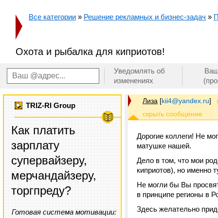
Все категории
»
Решение рекламных и бизнес-задач
»
П
Охота и рыбалка для киприотов!
Уведомлять об
Ваш
изменениях
(пр
Лиза
[
kii4@yandex.ru
]
TRIZ-RI Group
Как платить
Дорогие коллеги! Не мо
зарплату
матушке нашей.
супервайзеру,
Дело в том, что мои ро
киприотов), но именно
мерчандайзеру,
Не могли бы Вы просвят
торгпреду?
в принципе регионы в 
Здесь желательно прид
Готовая система мотивации: