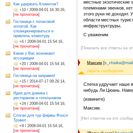
местные экзотические з
Как удержать Клиентов?
племенами эвенков, кет
+10
/
2009-04-01 16:30:26,
этого руки не доходят.
[
не прочитана
]
области местных турист
Гостиница с почасовой
инфраструктруры.
оплатой. Как
спозиционироваться и
С уваженим
привлечь клиентуру
+6
/
2008-04-01 15:54:16,
[
не прочитана
]
[Показать все ответы на э
Какие у Вас возникают
ассоциации
Максим
[
s_chaika@mail
+20
/
2008-04-01 15:54:16,
[
не прочитана
]
Гостиница на заправке!
+15
/
2014-07-17 09:26:14,
Слегка удручает наше в
[
не прочитана
]
нибудь Ли Цюань. Навер
Идея для домика с
рестораном и готельчиком
(извините)
+24
/
2008-04-01 15:54:16,
Максим.
[
не прочитана
]
Слоган для тур фирмы Фэнси
[Нет ответов на это сообщ
Трэвел
+9
/
2008-04-01 15:54:16,
[
не прочитана
]