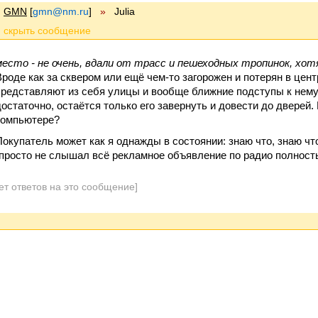
GMN
[
gmn@nm.ru
]
»
Julia
место - не очень, вдали от трасс и пешеходных тропинок, хот
Вроде как за сквером или ещё чем-то загорожен и потерян в цент
представляют из себя улицы и вообще ближние подступы к нему
достаточно, остаётся только его завернуть и довести до дверей.
компьютере?
Покупатель может как я однажды в состоянии: знаю что, знаю что 
(просто не слышал всё рекламное объявление по радио полност
ет ответов на это сообщение]