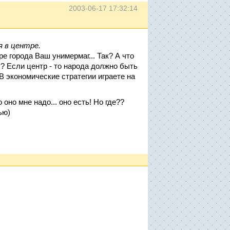
2003-06-17 17:32:14
я в центре.
ре города Ваш унимермаг... Так? А что
? Если центр - то народа должно быть
 В экономические стратегии играете на
оно мне надо... оно есть! Но где??
ью)