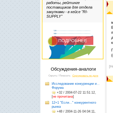
работы, рейтинге
поставщиков для отдела
закупками - в кейсе "RI-
SUPPLY"
ПОДРОБНЕЕ
[Н
Обсуждения-аналоги
Скрыть / Показать
Сортировать по дате
Исследование конкуренции и...
Форума
+32
/
2004-07-22 11:51:12,
[
не прочитана
]
12+1 "Если..." конкурентного
рынка
+48
/
2004-11-26 04:04:11,