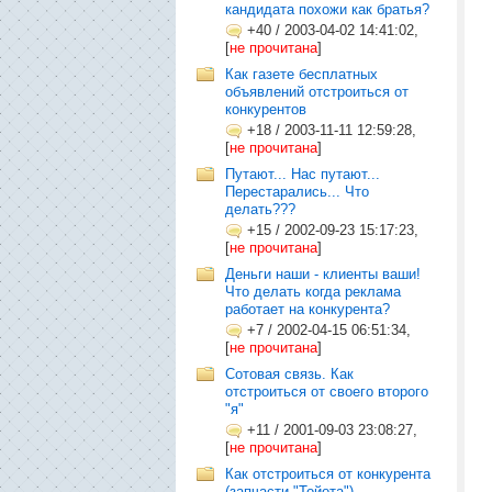
кандидата похожи как братья?
+40
/
2003-04-02 14:41:02,
[
не прочитана
]
Как газете бесплатных
объявлений отстроиться от
конкурентов
+18
/
2003-11-11 12:59:28,
[
не прочитана
]
Путают... Нас путают...
Перестарались... Что
делать???
+15
/
2002-09-23 15:17:23,
[
не прочитана
]
Деньги наши - клиенты ваши!
Что делать когда реклама
работает на конкурента?
+7
/
2002-04-15 06:51:34,
[
не прочитана
]
Сотовая связь. Как
отстроиться от своего второго
"я"
+11
/
2001-09-03 23:08:27,
[
не прочитана
]
Как отстроиться от конкурента
(запчасти "Тойота")