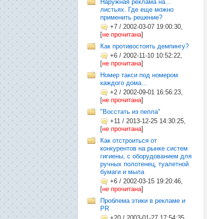
Наружная реклама на...
листьях. Где еще можно
применить решение?
+7
/
2002-03-07 19:00:30,
[
не прочитана
]
Как противостоять демпингу?
+6
/
2002-11-10 10:52:22,
[
не прочитана
]
Номер такси под номером
каждого дома...
+2
/
2002-09-01 16:56:23,
[
не прочитана
]
"Восстать из пепла"
+11
/
2013-12-25 14:30:25,
[
не прочитана
]
Как отстроиться от
конкурентов на рынке систем
гигиены, с оборудованием для
ручных полотенец, туалетной
бумаги и мыла
+6
/
2002-03-15 19:20:46,
[
не прочитана
]
Проблема этики в рекламе и
PR
+20
/
2003-01-27 17:54:35,