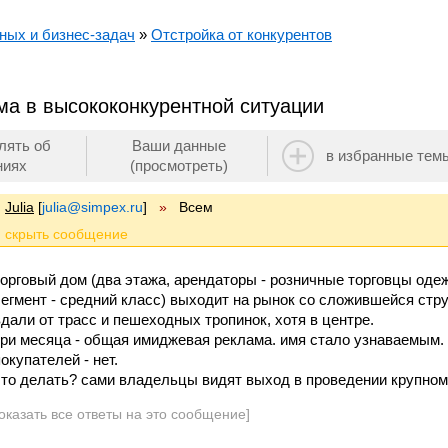
ных и бизнес-задач
»
Отстройка от конкурентов
ма в высококонкурентной ситуации
лять об
Ваши данные
в избранные тем
ниях
(просмотреть)
Julia
[
julia@simpex.ru
]
»
Всем
торговый дом (два этажа, арендаторы - розничные торговцы оде
сегмент - средний класс) выходит на рынок со сложившейся струк
вдали от трасс и пешеходных тропинок, хотя в центре.
три месяца - общая имиджевая реклама. имя стало узнаваемым.
окупателей - нет.
что делать? сами владельцы видят выход в проведении крупно
оказать все ответы на это сообщение]