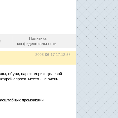
Политика
ы
конфиденциальности
2003-06-17 17:12:58
жды, обуви, парфюмерии, целевой
турой спроса. место - не очень,
масштабных промоакций.