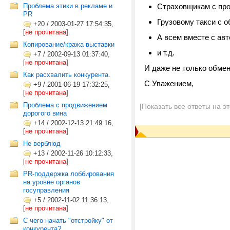
Проблема этики в рекламе и
Страховщикам с пр
PR
Грузовому такси с 
+20
/
2003-01-27 17:54:35,
[
не прочитана
]
А всем вместе с авт
Копирование/кража выставки
и т.д.
+7
/
2002-09-13 01:37:40,
[
не прочитана
]
И даже не только обмен
Как расхвалить конкурента.
C Уважением,
+9
/
2001-06-19 17:32:25,
[
не прочитана
]
Проблема с продвижением
[Показать все ответы на э
дорогого вина
+14
/
2002-12-13 21:49:16,
[
не прочитана
]
Не верблюд
+13
/
2002-11-26 10:12:33,
[
не прочитана
]
PR-поддержка лоббирования
на уровне органов
госуправления
+5
/
2002-11-02 11:36:13,
[
не прочитана
]
С чего начать "отстройку" от
конкурента?