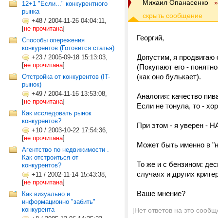
Михаил Опанасенко
»
12+1 "Если..." конкурентного
рынка
+48
/
2004-11-26 04:04:11,
[
не прочитана
]
Георгий,
Способы опережения
конкурентов (Готовится статья)
Допустим, я продвигаю 
+23
/
2005-09-18 15:13:03,
[
не прочитана
]
(Покупают его - понятно
(как оно булькает).
Отстройка от конкурентов (IT-
рынок)
+49
/
2004-11-16 13:53:08,
Аналогия: качество пив
[
не прочитана
]
Если не тонула, то - хо
Как исследовать рынок
конкурентов?
При этом - я уверен -
+10
/
2003-10-22 17:54:36,
[
не прочитана
]
Может быть именно в "н
Агентство по недвижимости .
Как отстроиться от
То же и с бензином: де
конкурентов?
случаях и других критер
+11
/
2002-11-14 15:43:38,
[
не прочитана
]
Ваше мнение?
Как визуально и
информационно "забить"
конкурента
[Нет ответов на это сообщ