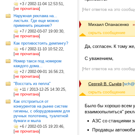
+3
/
2002-11-04 12:53:51,
[
не прочитана
]
[Нет ответов на это сообщ
Наружная реклама на...
листьях. Где еще можно
Михаил Опанасенко
»
применить решение?
+7
/
2002-03-07 19:00:30,
[
не прочитана
]
Как противостоять демпингу?
Да, согласен. К тому же
+6
/
2002-11-10 10:52:22,
[
не прочитана
]
С уважением,
Номер такси под номером
каждого дома...
[Нет ответов на это сообщ
+2
/
2002-09-01 16:56:23,
[
не прочитана
]
"Восстать из пепла"
Сергей В. Сычёв
[
sch@tr
+11
/
2013-12-25 14:30:25,
[
не прочитана
]
Как отстроиться от
Было бы хорошо всем 
конкурентов на рынке систем
гигиены, с оборудованием для
взаимоопылиться" рекл
ручных полотенец, туалетной
АЗС со станциями з
бумаги и мыла
+6
/
2002-03-15 19:20:46,
Продавцы автомоби
[
не прочитана
]