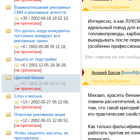
Взаимоотношения рекламных
СМИ и рекламных агентств
+30
/
2002-04-18 18:52:10,
Интересно, а как ЛУКОЙ
[
не прочитана
]
идеальный повод для ко
Что делать когда конкуренты
топливопроводы, карбю
постоянно копируют все
выкидывать после перво
рекламные трюки
(особенно профессиона
+8
/
2002-05-08 05:11:18,
[
не прочитана
]
[Нет ответов на это сообщ
Защита от подстройки
+6
/
2001-12-05 18:36:28,
[
не прочитана
]
Андрей Басов
[
basoff@o
Цветной бензин
+8
/
2002-11-06 16:57:04,
[
не прочитана
]
Михаил, красить бензи
Слон и моська
ловили расхитителей, а 
+13
/
2002-05-27 05:12:09,
[
не прочитана
]
том, что такой критери
его практические свойс
Ответная рекламная акция
+12
/
2002-06-15 12:06:51,
[
не прочитана
]
Как только фальсификат
работать против ее хоз
Чтобы защитить кассеты, их
прострелили...
приносить.