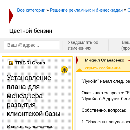
Все категории
»
Решение рекламных и бизнес-задач
»
О
Цветной бензин
Уведомлять об
Ваш
изменениях
(пр
Михаил Опанасенко
»
TRIZ-RI Group
Установление
"Лукойл" начал след. р
плана для
Оказывается просто: "Е
менеджера
"Лукойла".А других бенз
развития
Собственно, вопросы:
клиентской базы
1. "Известны ли уважа
В кейсе по управлению