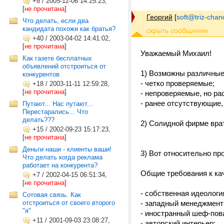
+8
/
2005-12-06 14:25:23,
[
не прочитана
]
Георгий
[
soft@triz-chan
Что делать, если два
кандидата похожи как братья?
+40
/
2003-04-02 14:41:02,
[
не прочитана
]
Уважаемый Михаил!
Как газете бесплатных
объявлений отстроиться от
1) Возможны различные
конкурентов
- четко проверяемые;
+18
/
2003-11-11 12:59:28,
[
не прочитана
]
- непроверяемые, но ра
- ранее отсутствующие,
Путают... Нас путают...
Перестарались... Что
делать???
2) Солидной фирме врат
+15
/
2002-09-23 15:17:23,
[
не прочитана
]
Деньги наши - клиенты ваши!
3) Вот относительно пр
Что делать когда реклама
работает на конкурента?
Общие требования к ка
+7
/
2002-04-15 06:51:34,
[
не прочитана
]
- собственная идеология
Сотовая связь. Как
отстроиться от своего второго
- западный менеджмент
"я"
- иностранный шеф-пов
+11
/
2001-09-03 23:08:27,
- авторский интерьер;