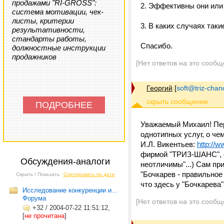
продажами "RI-GROSS":
2. Эффективны они или
система мотивации, чек-
листы, критерии
3. В каких случаях таки
результативности,
стандарты работы,
Спасибо.
должностные инструкции
продажников
[Нет ответов на это сообщ
Георгий
[
soft@triz-chan
ПОДРОБНЕЕ
Уважаемый Михаил! Пер
однотипных услуг, о че
И.Л. Викентьев:
http://w
фирмой "ТРИЗ-ШАНС", с
Обсуждения-аналоги
неотличимы"...) Сам пр
"Бочкарев - правильное
Скрыть / Показать
Сортировать по дате
что здесь у "Бочкарева
Исследование конкуренции и...
Форума
[Нет ответов на это сообщ
+32
/
2004-07-22 11:51:12,
[
не прочитана
]