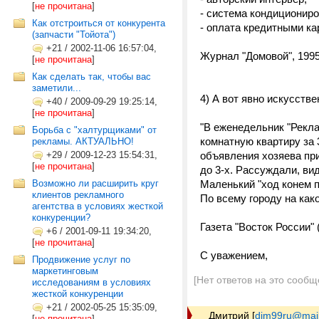
[
не прочитана
]
- система кондициониро
Как отстроиться от конкурента
- оплата кредитными ка
(запчасти "Тойота")
+21
/
2002-11-06 16:57:04,
Журнал "Домовой", 1995 г
[
не прочитана
]
Как сделать так, чтобы вас
заметили...
4) А вот явно искусств
+40
/
2009-09-29 19:25:14,
[
не прочитана
]
"В еженедельник "Рекла
Борьба с "халтурщиками" от
комнатную квартиру за 
рекламы. АКТУАЛЬНО!
+29
/
2009-12-23 15:54:31,
объявления хозяева при
[
не прочитана
]
до 3-х. Рассуждали, вид
Возможно ли расширить круг
Маленький "ход конем по
клиентов рекламного
По всему городу на как
агентства в условиях жесткой
конкуренции?
Газета "Восток России" (г
+6
/
2001-09-11 19:34:20,
[
не прочитана
]
C уважением,
Продвижение услуг по
маркетинговым
[Нет ответов на это сообщ
исследованиям в условиях
жесткой конкуренции
+21
/
2002-05-25 15:35:09,
Дмитрий
[
dim99ru@mail
[
не прочитана
]