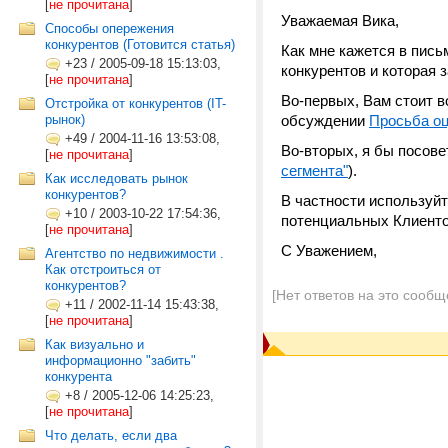
[
не прочитана
]
Уважаемая Вика,
Способы опережения
конкурентов (Готовится статья)
Как мне кажется в письм
+23
/
2005-09-18 15:13:03,
конкурентов и которая 
[
не прочитана
]
Во-первых, Вам стоит 
Отстройка от конкурентов (IT-
рынок)
обсуждении
Просьба оц
+49
/
2004-11-16 13:53:08,
Во-вторых, я бы посов
[
не прочитана
]
сегмента"
).
Как исследовать рынок
конкурентов?
В частности используй
+10
/
2003-10-22 17:54:36,
потенциальных Клиент
[
не прочитана
]
С Уважением,
Агентство по недвижимости .
Как отстроиться от
конкурентов?
[Нет ответов на это сообщ
+11
/
2002-11-14 15:43:38,
[
не прочитана
]
Как визуально и
информационно "забить"
конкурента
+8
/
2005-12-06 14:25:23,
[
не прочитана
]
Что делать, если два