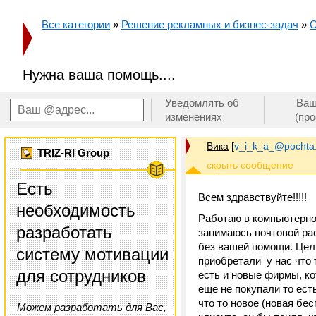
Все категории
»
Решение рекламных и бизнес-задач
»
О
Нужна ваша помощь....
Уведомлять об
Ваш
изменениях
(пр
Вика
[
v_i_k_a_@pochta
TRIZ-RI Group
Есть
Всем здравствуйте!!!!!
необходимость
Работаю в компьютерной
разработать
занимаюсь почтовой рас
без вашей помощи. Цель
систему мотивации
приобретали у нас что 
для сотрудников
есть и новые фирмы, ко
еще не покупали то ес
что то новое (новая бес
Можем разработать для Вас,