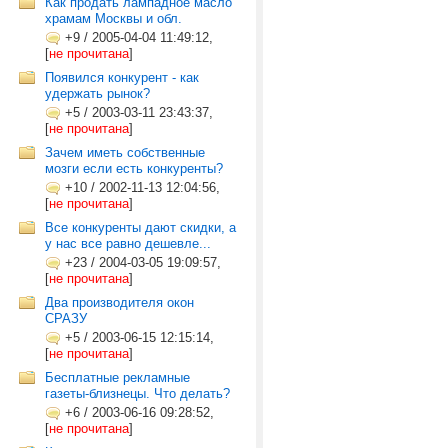
Как продать лампадное масло
храмам Москвы и обл.
+9
/
2005-04-04 11:49:12,
[
не прочитана
]
Появился конкурент - как
удержать рынок?
+5
/
2003-03-11 23:43:37,
[
не прочитана
]
Зачем иметь собственные
мозги если есть конкуренты?
+10
/
2002-11-13 12:04:56,
[
не прочитана
]
Все конкуренты дают скидки, а
у нас все равно дешевле...
+23
/
2004-03-05 19:09:57,
[
не прочитана
]
Два производителя окон
СРАЗУ
+5
/
2003-06-15 12:15:14,
[
не прочитана
]
Бесплатные рекламные
газеты-близнецы. Что делать?
+6
/
2003-06-16 09:28:52,
[
не прочитана
]