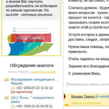
клиента, он бы понял, ч
а можем Вас научить
разрабатывать на вебинарах
Сначала думала - будем
по умным зарплатам. На
много вопросов - нужен
выходе - готовые решения
процент не хочется - г
заказывать скорее всего
знаете этой услугой п
Услуги которые в данн
ПОДРОБНЕЕ
доставка, скидки , апгрей
Нужна ваша помощь, по
привлекло.
Очень надеюсь на вашу
Обсуждения-аналоги
Заранее все благодарна
Скрыть / Показать
Сортировать по дате
С уважением Вика.
Исследование конкуренции и...
Форума
[Показать все ответы на э
+32
/
2004-07-22 11:51:12,
[
не прочитана
]
Ксения Ткалич
[
ri-sale@t
12+1 "Если..." конкурентного
рынка
+48
/
2004-11-26 04:04:11,