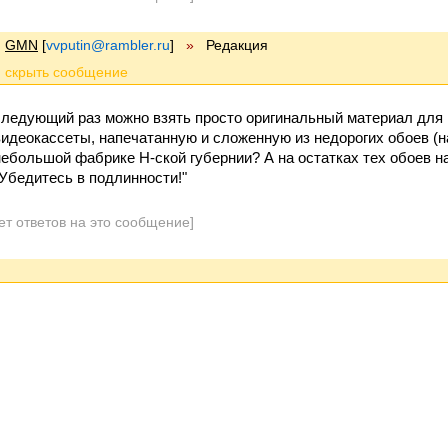
GMN
[
vvputin@rambler.ru
]
»
Редакция
следующий раз можно взять просто оригинальный материал для 
видеокассеты, напечатанную и сложенную из недорогих обоев (н
небольшой фабрике Н-ской губернии? А на остатках тех обоев на
"Убедитесь в подлинности!"
ет ответов на это сообщение]