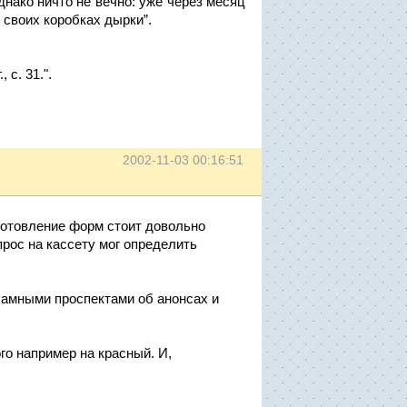
днако ничто не вечно: уже через месяц
 своих коробках дырки”.
 с. 31.".
2002-11-03 00:16:51
зготовление форм стоит довольно
прос на кассету мог определить
ламными проспектами об анонсах и
го например на красный. И,