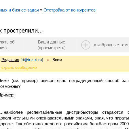
ных и бизнес-задач
»
Отстройка от конкурентов
х прострелили...
лять об
Ваши данные
в избранные тем
ниях
(просмотреть)
Редакция
[
ri@triz-ri.ru
]
»
Всем
Ниже (см. пример) описан явно нетрадиционный способ за
возможны?
Пример:
“…наиболее респектабельные дистрибьюторы стараются 
дополнительными опознавательными знаками, зная, что пираты
дороже. Так обстояло дело и с российским блокбастером 2000