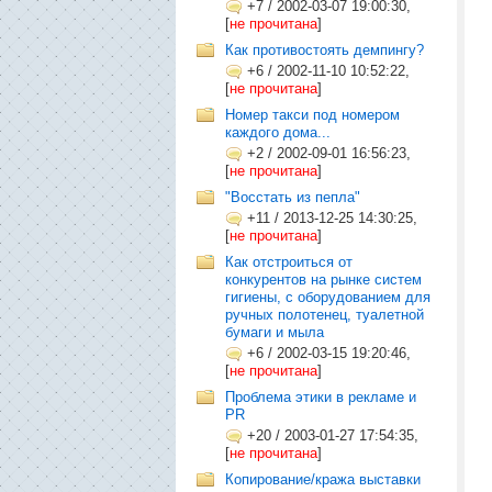
+7
/
2002-03-07 19:00:30,
[
не прочитана
]
Как противостоять демпингу?
+6
/
2002-11-10 10:52:22,
[
не прочитана
]
Номер такси под номером
каждого дома...
+2
/
2002-09-01 16:56:23,
[
не прочитана
]
"Восстать из пепла"
+11
/
2013-12-25 14:30:25,
[
не прочитана
]
Как отстроиться от
конкурентов на рынке систем
гигиены, с оборудованием для
ручных полотенец, туалетной
бумаги и мыла
+6
/
2002-03-15 19:20:46,
[
не прочитана
]
Проблема этики в рекламе и
PR
+20
/
2003-01-27 17:54:35,
[
не прочитана
]
Копирование/кража выставки