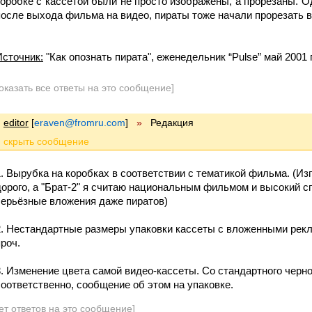
коробке с кассетой были не просто изображены, а прорезаны. О
после выхода фильма на видео, пираты тоже начали прорезать в
Источник:
"Как опознать пирата", еженедельник “Pulse” май 2001 г.,
оказать все ответы на это сообщение]
editor
[
eraven@fromru.com
]
»
Редакция
1. Вырубка на коробках в соответствии с тематикой фильма. (И
дорого, а "Брат-2" я считаю национальным фильмом и высокий с
серьёзные вложения даже пиратов)
2. Нестандартные размеры упаковки кассеты с вложенными рек
проч.
3. Изменение цвета самой видео-кассеты. Со стандартного черно
соответственно, сообщение об этом на упаковке.
ет ответов на это сообщение]