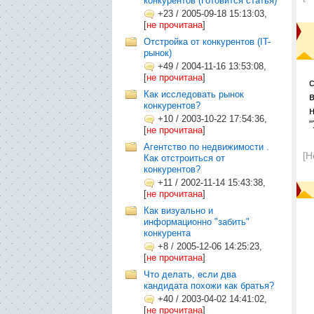
конкурентов (Готовится статья)
+23
/
2005-09-18 15:13:03,
[
не прочитана
]
Отстройка от конкурентов (IT-
рынок)
+49
/
2004-11-16 13:53:08,
[
не прочитана
]
Как исследовать рынок
конкурентов?
+10
/
2003-10-22 17:54:36,
[
не прочитана
]
Агентство по недвижимости .
[Н
Как отстроиться от
конкурентов?
+11
/
2002-11-14 15:43:38,
[
не прочитана
]
Как визуально и
информационно "забить"
конкурента
+8
/
2005-12-06 14:25:23,
[
не прочитана
]
Что делать, если два
кандидата похожи как братья?
+40
/
2003-04-02 14:41:02,
[
не прочитана
]