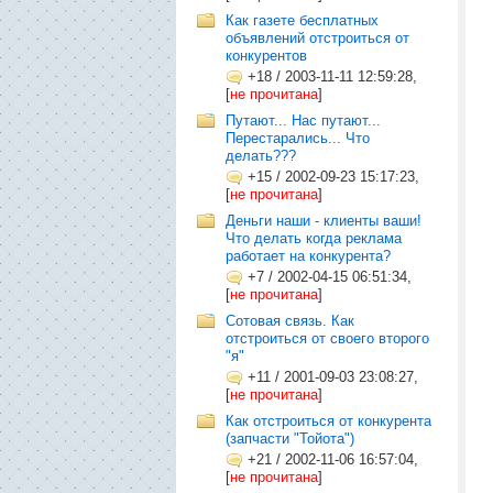
Как газете бесплатных
объявлений отстроиться от
конкурентов
+18
/
2003-11-11 12:59:28,
[
не прочитана
]
Путают... Нас путают...
Перестарались... Что
делать???
+15
/
2002-09-23 15:17:23,
[
не прочитана
]
Деньги наши - клиенты ваши!
Что делать когда реклама
работает на конкурента?
+7
/
2002-04-15 06:51:34,
[
не прочитана
]
Сотовая связь. Как
отстроиться от своего второго
"я"
+11
/
2001-09-03 23:08:27,
[
не прочитана
]
Как отстроиться от конкурента
(запчасти "Тойота")
+21
/
2002-11-06 16:57:04,
[
не прочитана
]