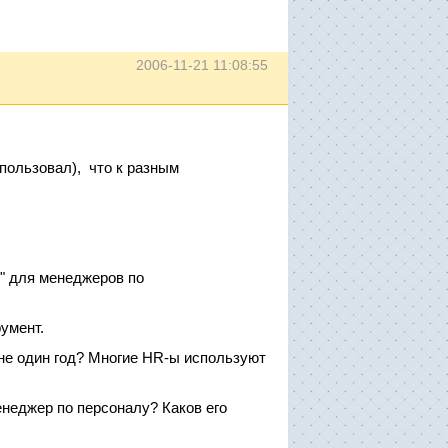
2006-11-21 11:08:55
пользовал), что к разным
ы" для менеджеров по
умент.
не один год? Многие HR-ы используют
енеджер по персоналу? Каков его