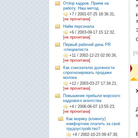
Отбор кадров. Прием на
работу. Наш метод.
+7
/
2001-07-25 18:36:31,
[
не прочитана
]
з
Найм персонала
+6
/
2003-09-17 15:12:32,
[
не прочитана
]
Первый рабочий день PR
-специалиста
[П
+11
/
2002-12-23 02:00:26,
[
не прочитана
]
Как соискателю должности
спрогнозировать продажи
молока
+12
/
2003-03-27 17:34:21,
[
не прочитана
]
Повышение прибыли морского
кадрового агентства
+4
/
2006-06-07 13:55:23,
[
не прочитана
]
Как моряку (клиенту)
комфортнее платить за своё
трудоустройство?
+8
/
2002-10-23 09:47:30,