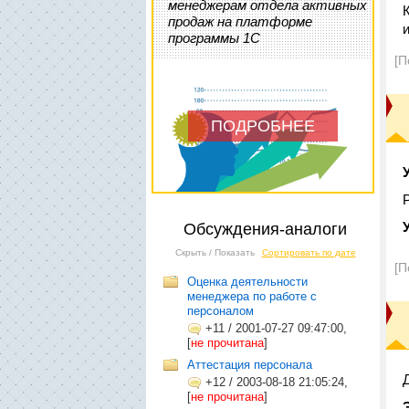
менеджерам отдела активных
продаж на платформе
программы 1С
[П
ПОДРОБНЕЕ
Обсуждения-аналоги
Скрыть / Показать
Сортировать по дате
[П
Оценка деятельности
менеджера по работе с
персоналом
+11
/
2001-07-27 09:47:00,
[
не прочитана
]
Аттестация персонала
Д
+12
/
2003-08-18 21:05:24,
[
не прочитана
]