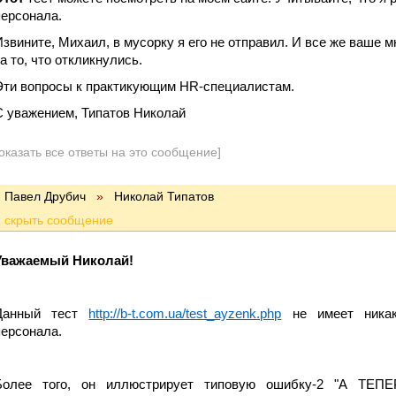
персонала.
Извините, Михаил, в мусорку я его не отправил. И все же ваше 
а то, что откликнулись.
Эти вопросы к практикующим HR-специалистам.
С уважением, Типатов Николай
оказать все ответы на это сообщение]
Павел Друбич
»
Николай Типатов
Уважаемый Николай!
Данный тест
http://b-t.com.ua/test_ayzenk.php
не имеет никак
персонала.
Более того, он иллюстрирует типовую ошибку-2 "А 