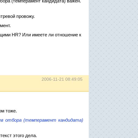
тбора (темперамент кандидата) важен.
втревой провожу.
мент.
ющими HR? Или имеете ли отношение к
2006-11-21 08:49:05
ом тоже.
иев отбора (темперамент кандидата)
текст этого дела.