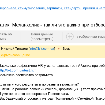
ерсонала, стимулирование, зарплаты, стандарты, премии и не т
атик, Меланхолик - так ли это важно при отбор
лять об
Ваши данные
в избранные тем
ниях
(просмотреть)
Николай Типатов
[
info@b-t.com.ua
]
»
Всем
Насколько эффективно HR-у использовать тест Айзенка при отб
ttp://b-t.com.ua/test.html
Возможна распечатка результата
Есть ли у кого результаты по разным вакансиям?
У меня на рабочие вакансии (токарь, формовщик...) тест практиче
Я уже не говорю про опросник Пезешкиана.
(Висбаденский опросник к методу Позитивной и Семейной Психо