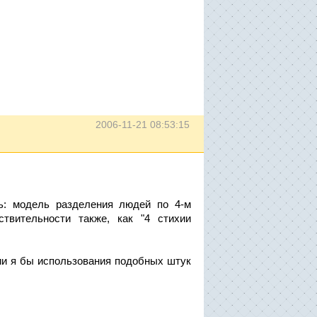
2006-11-21 08:53:15
ь: модель разделения людей по 4-м
твительности также, как "4 стихии
ии я бы использования подобных штук