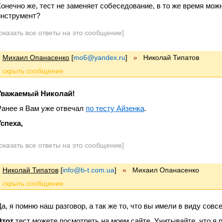
Конечно же, тест не заменяет собеседование, в то же время мож
инструмент?
оказать все ответы на это сообщение]
Михаил Опанасенко
[
mo6@yandex.ru
]
»
Николай Типатов
Уважаемый Николай!
Ранее я Вам уже отвечал
по тесту Айзенка
.
Успеха,
оказать все ответы на это сообщение]
Николай Типатов
[
info@b-t.com.ua
]
»
Михаил Опанасенко
а, я помню наш разговор, а так же то, что вы имели в виду совсем
Этот
тест можете посмотреть на моем сайте. Учитывайте, что я 