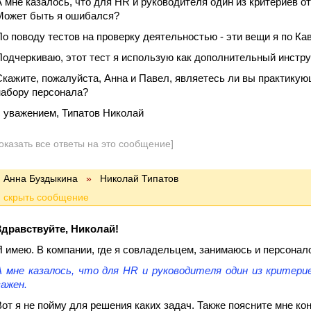
А мне казалось, что для HR и руководителя один из критериев о
Может быть я ошибался?
По поводу тестов на проверку деятельностью - эти вещи я по Ка
Подчеркиваю, этот тест я использую как дополнительный инстру
Скажите, пожалуйста, Анна и Павел, являетесь ли вы практику
набору персонала?
с уважением, Типатов Николай
оказать все ответы на это сообщение]
Анна Буздыкина
»
Николай Типатов
Здравствуйте, Николай!
Я имею. В компании, где я совладельцем, занимаюсь и персонал
А мне казалось, что для HR и руководителя один из критер
важен.
Вот я не пойму для решения каких задач. Также поясните мне кон