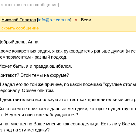
ет ответов на это сообщение]
Николай Типатов
[
info@b-t.com.ua
]
»
Всем
Добрый день, Анна
Кроме конкретных задач, я как руководитель раньше думал (и ис
темпераментам - разный подход.
Может быть, я и правда ошибался.
Контекст? Этой темы на форуме?
Я задал его по той же причине, по какой посещаю "круглые стол
персоналу. Обмен опытом.
Я действительно использую этот тест как дополнительный инстр
Вы совсем не признаете данные методики, которые существуют 
их. Неужели они тоже заблуждаются?
Анна, мне ценно Ваше мнение как совладельца. Есть ли у Вас м
взгляд на эту методику?