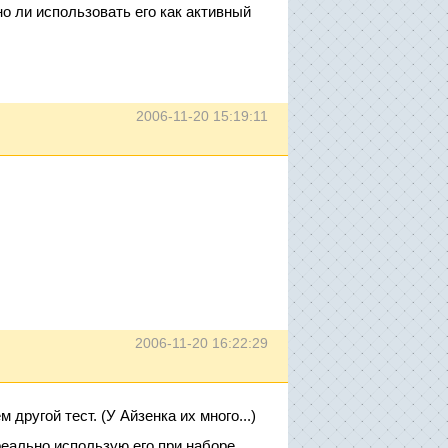
но ли использовать его как активный
2006-11-20 15:19:11
2006-11-20 16:22:29
 другой тест. (У Айзенка их много...)
реально использую его при наборе