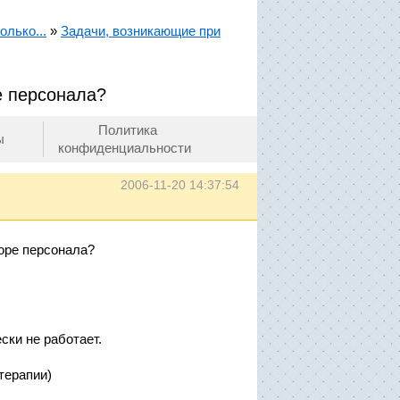
олько...
»
Задачи, возникающие при
е персонала?
Политика
ы
конфиденциальности
2006-11-20 14:37:54
оре персонала?
ски не работает.
терапии)