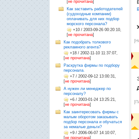
[
не прочитана
]
Как заставить работодателей
(судоходные компании)
оплачивать для них подбор
морского персонала?
+10
/
2003-09-26 00:20:10,
[
не прочитана
]
[Н
Как подобрать толкового
рекламного агента?
+18
/
2002-11-10 11:37:07,
[
не прочитана
]
Раскрутка фирмы по подбору
персонала.
+7
/
2002-09-12 13:00:31,
[
не прочитана
]
А нужен ли менеджер по
персоналу?
+6
/
2003-01-24 13:25:21,
[П
[
не прочитана
]
Как заинтересовать фирмы с
малым оборотом заказывать
подбор персонала и обучаться
за немалые деньги?
+9
/
2006-06-07 14:10:07,
[
не прочитана
]