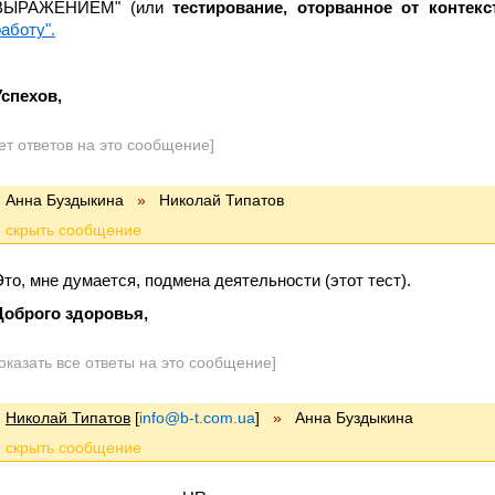
ВЫРАЖЕНИЕМ" (или
тестирование, оторванное от контекс
работу".
Успехов,
ет ответов на это сообщение]
Анна Буздыкина
»
Николай Типатов
Это, мне думается, подмена деятельности (этот тест).
Доброго здоровья,
оказать все ответы на это сообщение]
Николай Типатов
[
info@b-t.com.ua
]
»
Анна Буздыкина