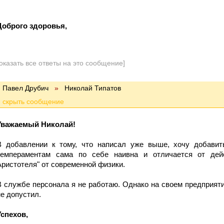
Доброго здоровья,
оказать все ответы на это сообщение]
Павел Друбич
»
Николай Типатов
Уважаемый Николай!
В добавлении к тому, что написал уже выше, хочу добавит
темпераментам сама по себе наивна и отличается от дейс
Аристотеля" от современной физики.
В службе персонала я не работаю. Однако на своем предприят
не допустил.
Успехов,