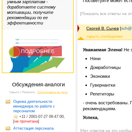
Посоветуйте может ест
умным зарплатам -
доработаете систему
мотивации, получите
[Показать все ответы на э
рекомендации по ее
эффективности
Сергей В. Сычев
[
sch@tr
Уважаемая Элена!
Не з
ПОДРОБНЕЕ
Няни
Домработницы
Экономки
Обсуждения-аналоги
Гувернантки
Скрыть / Показать
Сортировать по дате
Репетиторы
Оценка деятельности
- очень востребованы. 
менеджера по работе с
рекомендациям.
персоналом
+11
/
2001-07-27 09:47:00,
Успеха,
[
не прочитана
]
Аттестация персонала
[Нет ответов на это сообщ