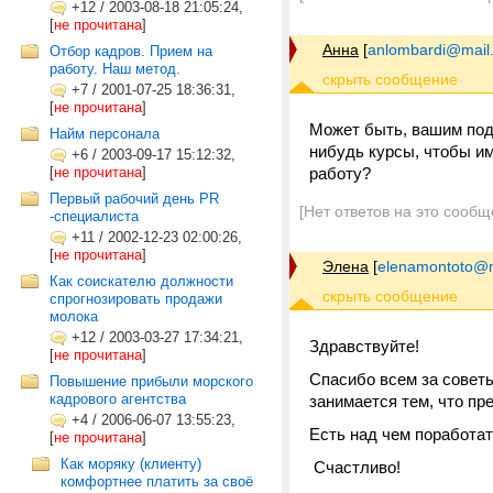
+12
/
2003-08-18 21:05:24,
[
не прочитана
]
Анна
[
anlombardi@mail.
Отбор кадров. Прием на
работу. Наш метод.
+7
/
2001-07-25 18:36:31,
[
не прочитана
]
Может быть, вашим подр
Найм персонала
нибудь курсы, чтобы им
+6
/
2003-09-17 15:12:32,
[
не прочитана
]
работу?
Первый рабочий день PR
[Нет ответов на это сообщ
-специалиста
+11
/
2002-12-23 02:00:26,
[
не прочитана
]
Элена
[
elenamontoto@m
Как соискателю должности
спрогнозировать продажи
молока
+12
/
2003-03-27 17:34:21,
Здравствуйте!
[
не прочитана
]
Спасибо всем за советы
Повышение прибыли морского
кадрового агентства
занимается тем, что пре
+4
/
2006-06-07 13:55:23,
Есть над чем поработат
[
не прочитана
]
Как моряку (клиенту)
Счастливо!
комфортнее платить за своё