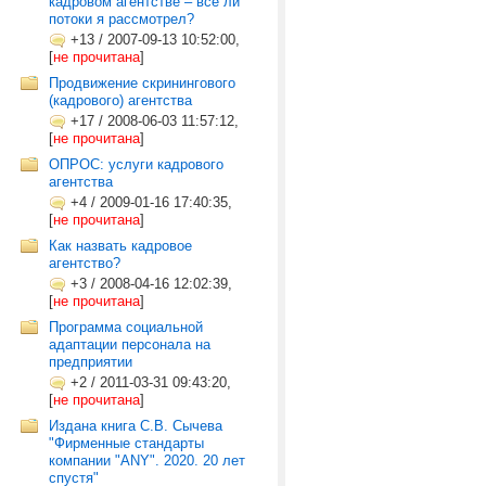
кадровом агентстве – все ли
потоки я рассмотрел?
+13
/
2007-09-13 10:52:00,
[
не прочитана
]
Продвижение скринингового
(кадрового) агентства
+17
/
2008-06-03 11:57:12,
[
не прочитана
]
ОПРОС: услуги кадрового
агентства
+4
/
2009-01-16 17:40:35,
[
не прочитана
]
Как назвать кадровое
агентство?
+3
/
2008-04-16 12:02:39,
[
не прочитана
]
Программа социальной
адаптации персонала на
предприятии
+2
/
2011-03-31 09:43:20,
[
не прочитана
]
Издана книга С.В. Сычева
"Фирменные стандарты
компании "ANY". 2020. 20 лет
спустя"